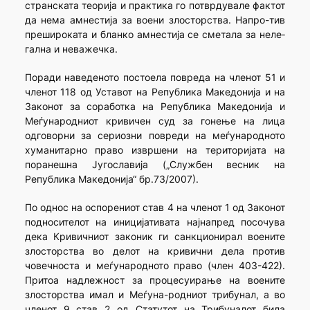
странската теорија и практика го потврдувале фактот
да нема амнестија за воени злосторства. Напро-тив
прешироката и бланко амнестија се сметала за неле­
гална и неважечка.
Поради наведеното постоела повреда на членот 51 и
членот 118 од Уставот на Република Македонија и на
Законот за сора­бот­ка на Република Македонија и
Меѓународниот кривичен суд за гонење на лица
одговорни за сериозни повреди на меѓународното
хумани­тар­но право извршени на територијата на
поранешна Југославија („Служ­бен весник на
Република Македонија“ бр.73/2007).
По однос на оспорениот став 4 на членот 1 од Законот
подносителот на иницијативата најнапред посочува
дека Кривичниот законик ги санкционирал воените
злосторства во делот на кривични дела против
човечноста и меѓународното право (член 403-422).
Притоа надлежност за процесуирање на воените
злосторства имал и Меѓуна-родниот трибунал, а во
членот 9 став 2 од Статутот на Трибу­налот била