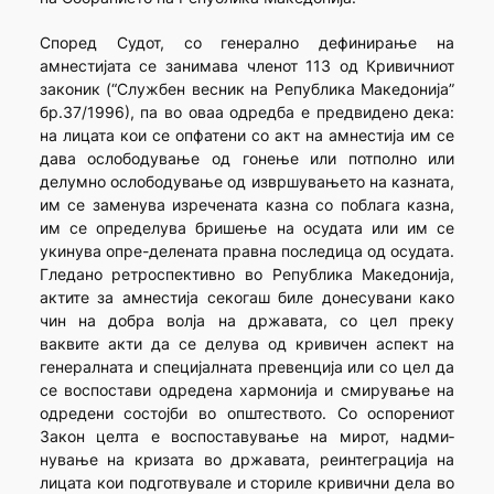
Според Судот, со генерално дефинирање на
амнестијата се занимава членот 113 од Кривичниот
законик (“Службен весник на Република Македонија”
бр.37/1996), па во оваа одредба е предвидено дека:
на лицата кои се опфатени со акт на амнестија им се
дава ослободување од гонење или потполно или
делумно ослободување од извршувањето на казната,
им се заменува изречената казна со поблага казна,
им се определува бришење на осудата или им се
укинува опре-делената правна последица од осудата.
Гледано ретроспективно во Република Македонија,
актите за амнестија секогаш биле донесувани како
чин на добра волја на државата, со цел преку
ваквите акти да се делува од кривичен аспект на
генералната и специјалната превенција или со цел да
се воспос­та­ви одредена хармонија и смирување на
одредени состојби во опште­с­твото. Со оспорениот
Закон целта е воспоставување на мирот, надми­
нување на кризата во државата, реинтеграција на
лицата кои подгот­вувале и сториле кривични дела во