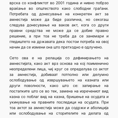
врска со конфликтот во 2001 годи­на и нивно побрзо
враќање во општеството како слободни граѓани.
Потребата од донесување на конкретен акт за
амнестија може да биде различна, но секогаш
следува донесување на ваков акт, кога со други
правни средства не може да се добие правно
решение, а при тоа не треба да се занемари и
гледиштето на државата дека постои потреба на овој
начин да се измени она што претходно е одлучено.
Сето ова е на релација со дефинирањето на
амнестијата, како акт врз основа на кој поименично
неопределени лица, чиј круг се определува со актот
за амнестија, добиваат потполно или делумно
ослободување од извршувањето на казната или
други поволности, како што се: запирање на
постапките што се во тек, замена на изре­че­ниот вид
казна со поблаг вид на казна, бришење на осудата и
укину­вање на правните последици на осудата. При
тоа актот за амнестија може да содржи и аболиција
или ослободување на сторителите на делата од