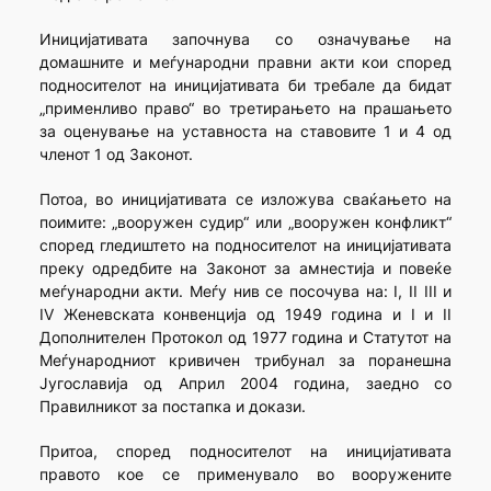
Иницијативата започнува со озна­чување на
домашните и меѓу­на­родни правни акти кои според
под­носителот на иницијативата би требале да бидат
„применливо право“ во третирањето на прашањето
за оценување на уставноста на ставo­вите 1 и 4 од
членот 1 од Законот.
Потоа, во иницијативата се изложува сваќањето на
поими­те: „вооружен судир“ или „вооружен конфликт“
според гледиштето на подносителот на иницијативата
преку одредбите на Законот за амне­стија и повеќе
меѓународни акти. Меѓу нив се посочува на: I, II III и
IV Женевската конвенција од 1949 година и I и II
Дополнителен Протокол од 1977 година и Статутот на
Меѓународниот кривичен трибунал за поранешна
Југославија од Април 2004 година, заедно со
Правилникот за постапка и докази.
Притоа, според подносителот на иницијативата
правото кое се применувало во вооружените