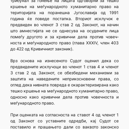
трибу­нал за гонење на лицата одговорни за тешко
кршење на меѓународ­ното хуманитарно право на
територијата на поранешна Југославија од 1991
година ќе поведе постапка. Вториот исклучок е
предвиден во членот 3 став 2 од Законот, на начин
што амнестијата не се однесува на осудените лица
помеѓу другото и за кривични дела против човеч­
носта и меѓународното право (глава XXXIV, член 403
до 422 од Кривичниот законик).
Врз основа на изнесеното Судот оценил дека со
предвидените исклучоци во членот 1 став 4 и членот
3 став 2 од Законот, се обезбедени механизми за
заштита на наведените неприкосновени права, со
оглед дека нивната повреда е окарактеризирана како
тешко кршење на меѓународното хуманитарно право,
односно како кривични дела против човечноста и
меѓународното право.
При оценката на согласноста на ставот 4 од членот 1
од Законот со уставните одредби, кај Судот се
поставило и прашањето дали со ваквото законско