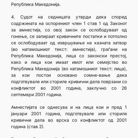
Република Македонија.
4. Судот на седницата утврди дека според
содржината на оспорениот член 1 став 1 од Законот
за амнестија, со овој закон се ослободуваат од
гонење, се запираат кривичните постапки и потполно
се ослободуваат од извршување на казната затвор
(во натамошниот текст: амнестија), граѓани на
Република Македонија, лица со законски пре­с­тој,
како и лица кои имаат имот или семејство во
Република Маке­до­нија (во натамошниот текст: лица),
за кои постои основано сомне-вање дека
подготвувале или сториле кривични дела поврзани со
конфлик­тот во 2001 година, заклучно со 26
септември 2001 година.
Амнестијата се однесува и на лица кои и пред 1
јануари 2001 година, подготвувале или сториле
кривични дела во врска со конфликтот од 2001
година (став 2).