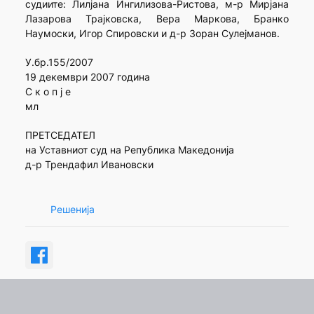
судиите: Лилјана Ингилизова-Ристова, м-р Мирјана
Лазарова Трајковска, Вера Маркова, Бранко
Наумоски, Игор Спировски и д-р Зоран Сулејманов.
У.бр.155/2007
19 декември 2007 година
С к о п ј е
мл
ПРЕТСЕДАТЕЛ
на Уставниот суд на Република Македонија
д-р Трендафил Ивановски
Решенија