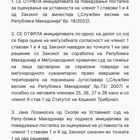
1. СЕ ОТРФЛА иницијативата за поведување постапка
за оценување на уставноста на членот 1 ставови 1 и 4
од Зако­нот за амнестија („Службен весник на
Република Македонија“ бр. 18/2002).
2. СЕ ОТФРЛА иницијативата по однос на делот со кој
се бара оцена на меѓусебната согласност на членот 1
ставови 1 и 4 од Законот наведен во точката 1 на ова
решение со Законот за соработка на Република
Македонија и Меѓународниот кривичен суд за гонење
на лица одговорни за сериозни повреди на
меѓународното хуманитарно право извршени на
територијата на поранешна Југославија („Службен
весник на Република Македонија“ бр.73/ 2007) и
посебно со неговите членови 25, 26, 27 и 28 како и со
членот 9 став 1 од Статутот на Хашкиот Трибунал.
3. Јана Лозаноска од Скопје на Уставниот суд на
Репу-блика Македонија му поднесе иницијатива за
поведување постапка за оценување на уставноста на
членот 1 ставови 1 и 4 од Законот означен во точката
1 од ова решение.