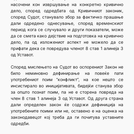
насочени кон извршување на конкретно кривично
дело, според одредбата од Кривичниот законик,
според Судот, станувало збор за фактичко пра­шање
дали одредено однесување, според временскиот
период кога се случувало и други показатели, може
да се смета како дејствие на подготовка на кривично
дело, па од изложениот аспект не можело да се
прифати дека се повредува членот 8 став 1 алинеја 3
од Уставот.
Според мислењето на Судот во оспорениот Закон не
било неминовно дефинирање на повеќе пати
употребениот поим “конф­ликт”, на кое нешто се
инсистирало во иницијативата, бидејќи станува збор
за општо познат поим, па не е сторена повреда на
член 8 став 1 алинеја 3 од Уставот. Од друга страна
дали определен закон ќе содр­жи дефиниција на
употребените поими или не, оставено е на оценка на
законодавецот кој треба да ги почитува уставните
одредби.