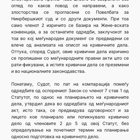
оглед по каков повод се направени, а како
злосторства се прогласени со Повелбата за
Нинрбершкиот суд и со други документи. При тоа
само членот 2 изричито се базира на Жене-вската
конвенција, а за останатите одредби, заклучокот за
тоа во кој меѓународен документ се предвидени се
влече од анализата на описот на кривичните дела.
Оттука, според Судот, овие кривични дела изричино
се пропишани со меѓународните правни акти што се
рати-фикувани, а истите кривични дела се преземени
и во национал­ните законодавства.
Понатаму, Судот, по пат на компарација помеѓу
одредбите од оспорениот Закон со членот 7 став 1 од
Статутот, по однос на пла­нирањето на кривичните
дела, утврдил дека во одредбата од меѓуна­родниот
акт, исто така, се предвидува одговорност и за
лицето кое планирало или потикнувало кривично
дело од членовите 2 до 5 од овој Статут, без
определување на почетниот термин на планирање
односно подготовка на кривичното дело.