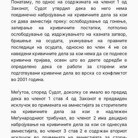
Понатаму, по однос на содржината на членот 1 од
Зако­нот, Судот утврдил дека во него нема
поединечно набројување на кривичните дела за кои
се дава амнестија преку: ослободување од гонење,
запирање на кривичните постапки, потполно
ослободување од издржувањето на казната затвор,
бришење на осудата, укинување на правните
последици на осудата, односно во член 4 не се
наведени кривичните дела за кои нема да се поднесе
кривична пријава, освен што во двете одредби е
определено дека се работи за сторени или
подготвувани кривични дела во врска со конфликтот
во 2001 година.
Меѓутоа, според Судот, доколку се имало во предид
дека во членот 1 став 4 од Законот е предвиден
исклучок во примената на амнестијата за сторителите
на кривичните дела за кои е надлежен
Меѓународниот трибунал, во членот 2 има децидно
набројување на кривичните дела за кои се однесува
амнестијата, во членот 3 став 2 е содржан вториот
исклучок во примената на амнестијата за стори-