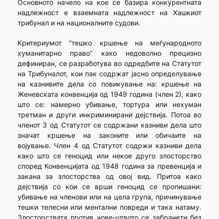
Основното начело на кое се базира конкурентната
надлежност е взаемната надлежност на Хашкиот
трибунал и на националните судови.
Критериумот “тешко кршење на меѓународното
хуманитарно право” како недоволно прецизно
дефиниран, се разработува во одредбите на Статутот
на Трибуналот, кои пак содржат јасно опреде­лување
на казнивите дела со повикување на: кршење на
Женевската конвенција од 1949 година (член 2), како
што се: намерно убивање, тортура или нехуман
третман и други инкриминирани дејствија. Потоа во
членот 3 од Статутот се содржани казниви дела што
значат кршење на законите или обичаите на
војување. Член 4 од Статутот содржи казниви дела
како што се геноцид или некое друго злосторство
спо­ред Конвенцијата од 1948 година за превенција и
закана за злостор­с­тва од овој вид. Притоа како
дејствија со кои се врши геноцид се про­пишани:
убивање на членови или на цела група, причинување
тешки телесни или ментални повреди и така натаму.
Злосторствата против чове-штвото се забранети без