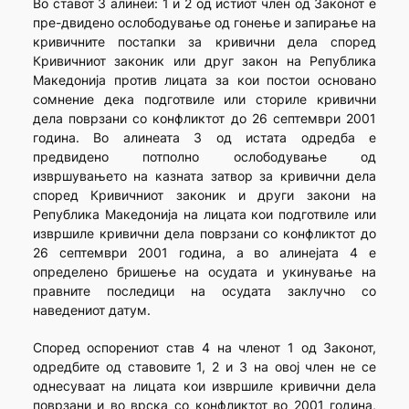
Во ставот 3 алинеи: 1 и 2 од истиот член од Законот е
пре-двидено ослободување од гонење и запирање на
кривичните постапки за кривични дела според
Кривичниот законик или друг закон на Република
Македонија против лицата за кои постои основано
сомнение дека подготвиле или сториле кривични
дела поврзани со конфликтот до 26 септември 2001
година. Во алинеата 3 од истата одредба е
предвидено потполно ослободување од
извршувањето на казната затвор за кривични дела
според Кривичниот законик и други закони на
Република Македонија на лицата кои подготвиле или
извршиле кривични дела поврзани со конфликтот до
26 септември 2001 година, а во алинејата 4 е
определено бришење на осудата и укинување на
правните последици на осудата заклучно со
наведениот датум.
Според оспорениот став 4 на членот 1 од Законот,
одред­бите од ставовите 1, 2 и 3 на овој член не се
однесуваат на лицата кои извршиле кривични дела
поврзани и во врска со конфликтот во 2001 година,