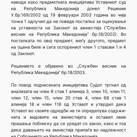
наводи како предметната иницијатива Уставниот суд
на Република Македонија донел Решение
У.бр.169/2002 од 19 февруари 2003 година во чија
точка 1 одлучил да не поведе пос­тапка за оценување
на уставноста на Законот за амнестија (“Службен
весник на Република Македонија” бр.18/2002). Во
постапката по овој предмет, меѓу другото, предмет
на оцена биле и сега оспорениот член 1 ставови 1 и 4
од Зако­нот.
Решението е објавено во „Службен весник на
Република Македонија“ бр.18/2003.
По повод поднесената иницијатива Судот тргнал од
ана­лизата на член 8 став 1 алинеја 3, член 10, член 11,
член 12, член 15, член 20 став 4, член 68 став 1
алинеја 18 и член 118 од Уставот и утврдил дека
Уставот во своите одредби не ги определува содржи­
на­та и видовите на амнестијата и оставил овие
прашања поблиску да се уредат со закон, како и тоа
дека давањето на амнестија припаѓа во надлежност
на Собранието на Република Македонија.