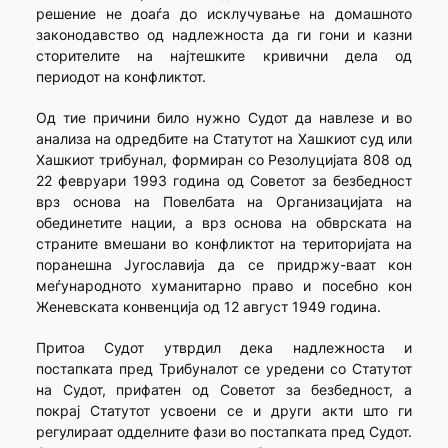
решение не доаѓа до исклучување на домашното
законодавство од надлежноста да ги гони и казни
стори­телите на најтешките кривични дела од
периодот на конфликтот.
Oд тие причини било нужно Судот да навлезе и во
анали­за на одредбите на Статутот на Хашкиот суд или
Хашкиот трибунал, формиран со Резолуцијата 808 од
22 февруари 1993 година од Советот за безбедност
врз основа на Повелбата на Организацијата на
обединетите нации, а врз основа на обврската на
страните вме­шани во конфликтот на територијата на
поранешна Југославија да се придржу-ваат кон
меѓународното хуманитарно право и посебно кон
Женевската конвенција од 12 август 1949 година.
Притоа Судот утврдил дека надлежноста и
постапката пред Трибуналот се уредени со Статутот
на Судот, прифатен од Советот за безбедност, а
покрај Статутот усвоени се и други акти што ги
регулираат одделните фази во постапката пред Судот.