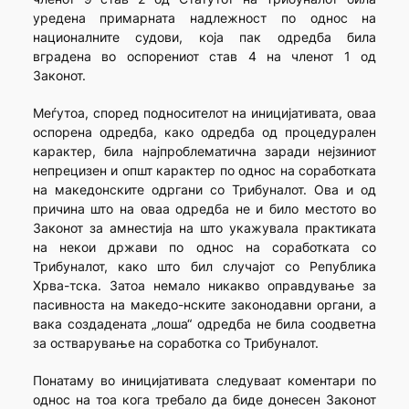
уредена примарната надлежност по однос на
национал­ните судови, која пак одредба била
вградена во оспорениот став 4 на членот 1 од
Законот.
Меѓутоа, според подносителот на иницијативата, оваа
оспорена одредба, како одредба од процедурален
карактер, била нај­проблематична заради нејзиниот
непрецизен и општ карактер по однос на соработката
на македонските одргани со Трибуналот. Ова и од
причина што на оваа одредба не и било местото во
Законот за амнестија на што укажувала практиката
на некои држави по однос на соработката со
Трибуналот, како што бил случајот со Република
Хрва-тска. Затоа немало никакво оправдување за
пасивноста на македо-нските законодавни органи, а
вака создадената „лоша“ одредба не била соодветна
за остварување на соработка со Трибуналот.
Понатаму во иницијативата следуваат коментари по
однос на тоа кога требало да биде донесен Законот