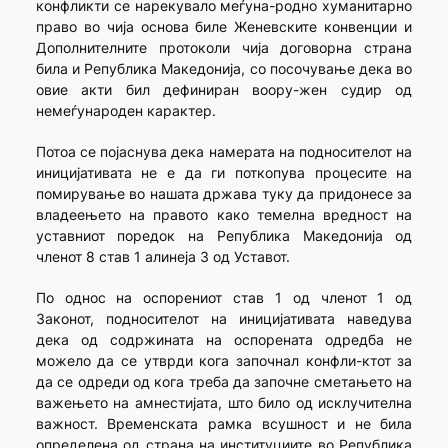
конфликти се нарекувало меѓуна-родно хуманитарно
право во чија основа биле Женевските конвенции и
Дополнителните протоколи чија договорна страна
била и Република Македонија, со посочување дека во
овие акти бил дефиниран воору-жен судир од
немеѓународен карактер.
Потоа се појаснува дека намерата на подносителот на
иницијативата не е да ги поткопува процесите на
помирување во на­шата држава туку да придонесе за
владеењето на правото како темелна вредност на
уставниот поредок на Република Македонија од
членот 8 став 1 алинеја 3 од Уставот.
По однос на оспорениот став 1 од членот 1 од
Законот, подносителот на иницијативата наведува
дека од содржината на оспорената одредба не
можело да се утврди кога започнал конфли-ктот за
да се одреди од кога треба да започне сметањето на
важе­ње­то на амнестијата, што било од исклучителна
важност. Временската рамка всушност и не била
определена од страна на институциите во Република