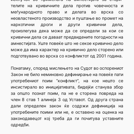
телите на кривичните дела против човечноста и
меѓународното право и делата во врска со
неовластеното производство и пуштање во промет на
наркотични дроги и други кривични дела,
произлегува дека може да се определи за кои се
кривични дела се даваат предвиде­ни­те погодности на
амнестијата. Уште повеќе што не секое кривично де­ло
може да има карактер на кривично дело сторено или
подготвувано во врска со конфликтот од 2001 година.
Понатаму, според мислењето на Судот во оспорениот
Закон не било неминовно дефинирање на повеќе пати
употребениот поим “конфликт”, на кое нешто се
инсистирало во иницијативата, бидејќи станува збор
за општо познат поим, па не е сторена повреда на
член 8 став 1 алинеја 3 од Уставот. Од друга страна
дали опре­де­лен закон ќе содржи дефиниција на
употребените поими или не, е оставено на оценка на
законодавецот кој треба да ги почитува устав­ните
одредби.