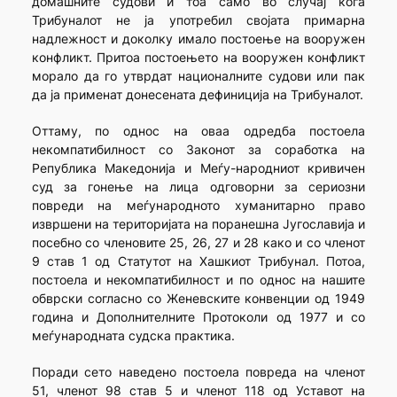
домашните судови и тоа само во случај кога
Трибуналот не ја употребил својата примарна
надлежност и доколку имало постоење на вооружен
конф­ликт. Притоа постоењето на вооружен конфликт
морало да го утврдат националните судови или пак
да ја применат донесената дефиниција на Трибуналот.
Оттаму, по однос на оваа одредба постоела
некомпати­билност со Законот за соработка на
Република Македонија и Меѓу-народниот кривичен
суд за гонење на лица одговорни за сериозни
повреди на меѓународното хуманитарно право
извршени на територи­јата на поранешна Југославија и
посебно со членовите 25, 26, 27 и 28 како и со членот
9 став 1 од Статутот на Хашкиот Трибунал. Потоа,
постоела и некомпатибилност и по однос на нашите
обврски согласно со Женевските конвенции од 1949
година и Дополнителните Прото­коли од 1977 и со
меѓународната судска практика.
Поради сето наведено постоела повреда на членот
51, членот 98 став 5 и членот 118 од Уставот на