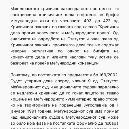
Македонското кривично законодавство во целост ги
сан­кционира кривичните дела опфатени во бројни
меѓународни акти во членовите 403 до 422 од
Кривичниот законик во главата под наслов “Кривични
дела против човечноста и меѓународното право”. Од
ана­лизата на одредбите на Статутот и оваа глава од
Кривичниот законик произлегло дека тие не содржат
изворна регулатива по однос на би­тијата на
кривичните дела и нивните наслови туку истите се
базираат на повеќе меѓународни конвенции.
Понатаму, во постапката по предметот у.бр.169/2002,
Судот утврдил дека според членот 9 од Статутот,
Меѓународниот суд и националните судови паралелно
се надлежни кривично да го гонат лицето за тешко
кршење на меѓународното хуманитарно право сторе­
но на територијата на поранешна Југославија од 1
јануари 1991 годи­на. Меѓународниот суд има примат
над националните судови. Мегуна­родниот суд може
во било која фаза на постапката формално да побара