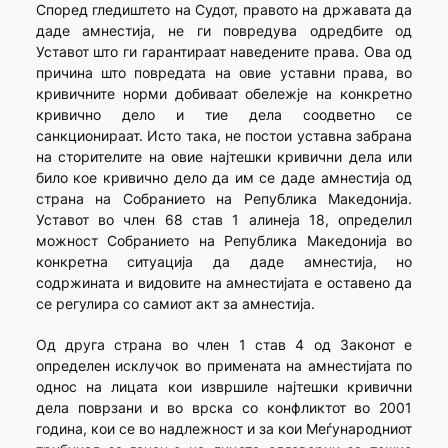
Според гледиштето на Судот, правото на државата да
даде амнестија, не ги повредува одредбите од
Уставот што ги гаран­тираат наведените права. Ова од
причина што повредата на овие уставни права, во
кривичните норми добиваат обележје на конкретно
кривично дело и тие дела соодветно се
санкционираат. Исто така, не постои уставна забрана
на сторителите на овие најтешки кривични дела или
било кое кривично дело да им се даде амнестија од
страна на Собранието на Република Македонија.
Уставот во член 68 став 1 алинеја 18, определил
можност Собранието на Република Македонија во
конкретна ситуација да даде амнестија, но
содржината и видовите на амнестијата е оставено да
се регулира со самиот акт за амнестија.
Од друга страна во член 1 став 4 од Законот е
определен исклучок во примената на амнестијата по
однос на лицата кои извр­шиле најтешки кривични
дела поврзани и во врска со конфликтот во 2001
година, кои се во надлежност и за кои Меѓународниот