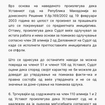
Врз основа на наведеното произлегува дека
Уставниот суд на Република Македонија во
донесеното Решение У.бр.169/2002 од 19 февруари
2003 година во целост се произнел за прашањата
што се покренуваат со предметната иницијатива.
Оттаму, произлегува дека Судот веќе одлучувал за
истата работа и нема основи за поинакво одлучување
согласно член 28 алинеја 2 од Деловникот на Судот од
каде се исполнети претпоставките иницијативата да
се отфрли.
Што се однесува до останатите наводи за можна
повреда на членот 51 и членот 106 од Уставот, Судот
оцени дека според својот карактер не би можеле да
доведат до утврдување на поинаква факти-чка и
правна состојба од веќе утврдената и не се од
значење за доне-сување на поинаква одлука.
6. Тргнувајќи од содржината на член 110 алинеја 1 и 2
од Уставот произлегува дека Уставниот суд не е
надлежен да ја оценува меѓусебната согласност на