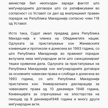
амнестија бил неопходен заради фактот што
меѓународ­ните договори што се ратификувани во
согласност со Уставот се дел од внатрешниот правен
поредок на Република Македонија согласно член 118
од Уставот.
Исто така, Судот имал предвид дека Република
Македо-нија е членка на Обединетите нации.
Одлуката за пристапување кон Женевските
конвенции и протоколи е донесена во 1993 година, со
што Република Македонија во правниот поредок
вклучила низа меѓу­народни акти што санкционираат
тешки кривични дела. Одлуката за пристапување на
Република Македонија кон меѓународните договори
за основните човекови права и слободи е донесена во
1993 година, со што Република Македонија
пристапила кон: Универзалната деклара­ција за
човековите права од 10 декември 1948 година,
Конвенцијата за спречување на злосторства на
геноцид од 9 декември1948 година и многу други
меѓународни акти.