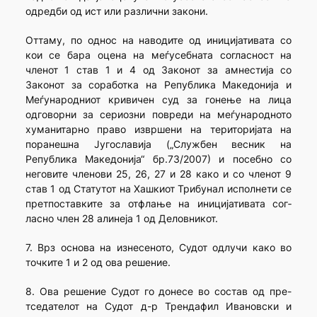
одредби од ист или различни закони.
Оттаму, по однос на наводите од иницијативата со
кои се бара оцена на меѓусебната согласност на
членот 1 став 1 и 4 од Зако­нот за амнестија со
Законот за соработка на Република Македонија и
Меѓународниот кривичен суд за гонење на лица
одговорни за сериоз­ни повреди на меѓународното
хуманитарно право извршени на тери­торијата на
поранешна Југославија („Службен весник на
Република Македонија“ бр.73/2007) и посебно со
неговите членови 25, 26, 27 и 28 како и со членот 9
став 1 од Статутот на Хашкиот Трибунал исполнети се
претпоставките за отфлање на иницијативата сог­
ласно член 28 алинеја 1 од Деловникот.
7. Врз основа на изнесеното, Судот одлучи како во
точките 1 и 2 од ова решение.
8. Ова решение Судот го донесе во состав од пре-
тседателот на Судот д-р Трендафил Ивановски и