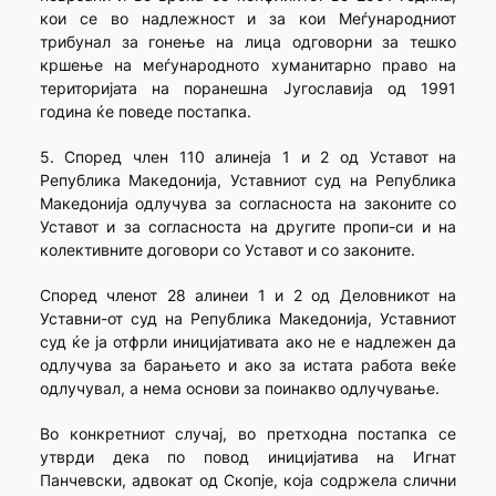
кои се во надлежност и за кои Меѓународниот
трибунал за гонење на лица одговорни за тешко
кршење на меѓународното хуманитарно право на
територијата на поранешна Југославија од 1991
година ќе поведе постапка.
5. Според член 110 алинеја 1 и 2 од Уставот на
Република Македонија, Уставниот суд на Република
Македонија одлучува за согласноста на законите со
Уставот и за согласноста на другите пропи-си и на
колективните договори со Уставот и со законите.
Според членот 28 алинеи 1 и 2 од Деловникот на
Уставни-от суд на Република Македонија, Уставниот
суд ќе ја отфрли иници­јативата ако не е надлежен да
одлучува за барањето и ако за истата работа веќе
одлучувал, а нема основи за поинакво одлучување.
Во конкретниот случај, во претходна постапка се
утврди дека по повод иницијатива на Игнат
Панчевски, адвокат од Скопје, која содржела слични