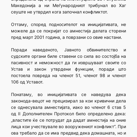
Македонија а ни Меѓународниот трибунал во Хаг
сеуште не утврдил кога започнал конфликтот.
Оттаму, според подносителот на иницијативата, не
може­ле да се покријат со амнестија делата сторени
пред март 2001 година, а поврзани со овие настани.
Поради наведеното, Јавното обвинителство и
судските органи биле ставени со сила во состојба на
пасивност и неможност да ги извршуваат своите со
Устав и закон утврдени функции, поради што
постоела повреда на членот 51, членот 98 и членот
106 од Уставот.
Понатаму, во иницијативата се наведува дека
законода-вецот не прецизирал за кои кривични дела
се однесувала амнести­ја­та, иако во членот 6 став 5
од II Дополнителен Протокол било опре­де­лено дека:
„властите ќе се потрудат да дадат амнестија на оние
лица кои учествувале во вооружениот конфликт“. При
ова требало да се има предвид дека домашната, но и