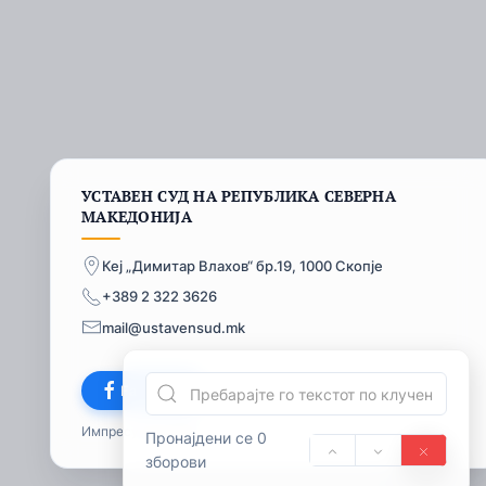
УСТАВЕН СУД НА РЕПУБЛИКА СЕВЕРНА
МАКЕДОНИЈА
Кеј „Димитар Влахов“ бр.19, 1000 Скопје
+389 2 322 3626
mail@ustavensud.mk
Facebook
Импресум
© 2026
Пронајдени се 0
зборови