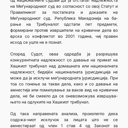
од националните судови да ја отстапат надлежноста
на Меѓу­народниот суд во согласност со овој Статут и
Правилникот за постап­ката и доказите на
Меѓународниот суд. Република Македонија на ба­
рање на Трибуналот одстапи пет предмети,
формирани против извр­шители на кривични дела во
врска со конфликтот во 2001 година, чиј правен
исход се уште не е познат.
Според Судот, оваа одредба ја разрешува
конкурентната надлежност со давање на примат на
Хашкиот трибунал над домаш­ната или националната
надлежност, бидејќи националната јурисдик­ција не
може да ја исклучи меѓународната јурисдикција. При
тоа со гонење за такви дела, како и со давање на
амнестија или помилување за ваков вид на кривични
дела, не би смеело да се оневозможува извршува-
њето на одлуките на Хашкиот трибунал.
Од така направената анализа, произлегло дека
содржа-ниот исклучок за лицата што не се
амнестираат од член 1 став 4 од Законот за