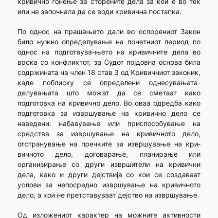
кривично гонење за сторените дела за кои е во тек
или не започнала да се води кривична постапка.
По однос на прашањето дали во оспорениот Закон
било нужно определување на почетниот период по
однос на подготвува-њето на кривичните дела во
врска со конфликтот, за Судот појдовна основа била
содржината на член 18 став 3 од Кривичниот законик,
каде поблиску се определени однесувањата-
делувањата што можат да се сметаат како
подготовка на кривично дело. Во оваа одредба како
подготовка за извршување на кривично дело се
наведени: наба­вување или приспособување на
средства за извршување на криви­ч­ното дело,
отстранување на пречките за извршување на кри­
вичното дело, договарање, планирање или
организирање со други изврши­те­ли на кривични
дела, како и други дејствија со кои се создаваат
усло­ви за непосредно извршување на кривичното
дело, а кои не претс­та­вуваат дејство на извршување.
Од изложениот карактер на можните активности