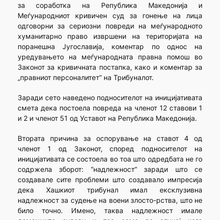
за соработка на Република Македонија и
Меѓународниот кривичен суд за гонење на лица
одговорни за сериозни повреди на меѓународното
хуманитарно право извршени на територијата на
поранешна Југославија, коментар по однос на
уредувањето на меѓународната правна помош во
Законот за кривичната постапка, како и коментар за
„правниот персоналитет“ на Трибуналот.
Заради сето наведено подносителот на иницијативата
смета дека постоела повреда на членот 12 ставови 1
и 2 и членот 51 од Уста­вот на Република Македонија.
Втората причина за оспорување на ставот 4 од
членот 1 од Законот, според подносителот на
иницијативата се состоела во тоа што одредбата не го
содржела зборот: “надлежност“ заради што се
создавале сите проблеми што создавало импресија
дека Хашкиот трибунал имал ексклузивна
надлежност за судење на воени злосто-рства, што не
било точно. Имено, таква надлежност имале