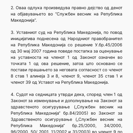
2. Оваа одлука произведува правно дејство од денот
на објавувањето во “Службен весник на Република
Македонија”.
3. Уставниот суд на Република Македонија, по повод
иницијатива поднесена од Народниот правобранител
на Република Македонија со решение У.бр.45/2006
од 30 мај 2007 година поведе постапка за оценување
на уставноста на членот 1 од Законот означен во
точката 1 од ова решение, затоа што основано се
постави прашањето за неговата согласност со членот
8 став 1 алинеја 3 и 8, членот 9, членот 35 став 1 и
членот 39 од Уставот на Република Македонија.
4. Судот на седницата утврди дека, според член 1 од
Законот за изменување и дополнување на Законот за
здравстеното осигурување („Службен весник на
Република Македонија“ бр.84/2005) во Законот за
Здравственото осигурување („Службен весник на
Република Македонија“ бр.25/2000, 34/2000,
96/2000, 50/ 2001, 11/2002 и 31/2003) во членот 9 по