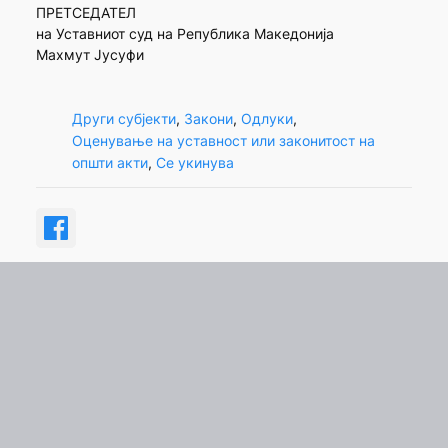
ПРЕТСЕДАТЕЛ
на Уставниот суд на Република Македонија
Махмут Јусуфи
Други субјекти
, 
Закони
, 
Одлуки
, 
Оценување на уставност или законитост на
општи акти
, 
Се укинува