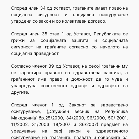
Според член 34 од Уставот, граѓаните имаат право на
социјална сигурност и социјално осигурување
утврдени со закон и со колективен договор.
Според член 35 став 1 од Уставот, Републиката се
грижи за социјалната заштита и социјалната
сигурност на граѓаните согласно со начелото на
социјална праведност.
Согласно членот 39 од Уставот, на секој граѓанин му
се гарантира правото на здравствена заштита, а
граѓанинот има право и должност да го чува и
унапредува сопственото здравје и здравјето на
другите.
Според членот 1 од Законот за здравствено
осигурување, („Службен весник на Република
Македонија“ бр.25/2000, 34/2000, 96/2000, 50/ 2001,
11/2002, 31/2003, 18/2007 и 36/2007) предмет на
уредување на овој закон е здравственото
осигурување на граѓаните, правата и обврските од