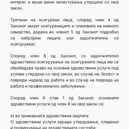
интерес и врши јавни овластувања утврдени со овој
закон.
Третман на осигурени лица, според член 4 од
Законот имаат осигурениците и членовите на нивното
семејство, додека во членот 5 од Законот подробно
се набројани лицата кои задолжително се
осигуруваат.
Според член 8 од Законот, со задолжително
здравствено осигурување на осигурените лица им се
обезбедува право на основни здравствени услуги под
услови утврдени со овој закон, во случај на: болест и
повреда надвор од работа и во случај на повреда на
работа и професионално заболување.
Според член 9 став 1 од Законот, основните
здравствени услуги од член 8 на овој закон се:
а) во примарната здравствена заштита:
1) здравствени услуги заради утврдување, следење
и проверување на здравствената состојба;