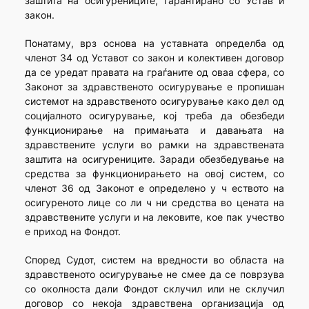
заштита на осигурениците, гарантирано со Устав и
закон.
Понатаму, врз основа на уставната определба од
членот 34 од Уставот со закон и колективен договор
да се уредат правата на граѓаните од оваа сфера, со
Законот за здравственото осигурување е пропишан
системот на здравственото осигурување како дел од
социјалното осигурување, кој треба да обезбеди
функционирање на примањата и давањата на
здравствените услуги во рамки на здравствената
заштита на осигурениците. Заради обезбедување на
средства за функционирањето на овој систем, со
членот 36 од Законот е определено у ч еството на
осигуреното лице со ли ч ни средства во цената на
здравствените услуги и на лековите, кое пак учество
е приход на Фондот.
Според Судот, систем на вредности во областа на
здравственото осигурување не смее да се поврзува
со околноста дали Фондот склучил или не склучил
договор со некоја здравствена организација од