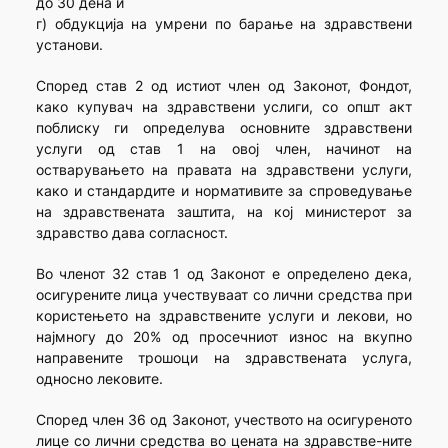
до 30 дена и
г) обдукција на умрени по барање на здравствени
установи.
Според став 2 од истиот член од Законот, Фондот,
како купувач на здравствени услиги, со општ акт
поблиску ги определува основните здравствени
услуги од став 1 на овој член, начинот на
остварувањето на правата на здравствени услуги,
како и стандардите и нормативите за спроведување
на здравствената заштита, на кој министерот за
здравство дава согласност.
Во членот 32 став 1 од Законот е определено дека,
осигурените лица учествуваат со лични средства при
користењето на здравствените услуги и лекови, но
најмногу до 20% од просечниот износ на вкупно
направените трошоци на здравствената услуга,
односно лековите.
Според член 36 од Законот, учеството на осигуреното
лице со лични средства во цената на здравстве-ните