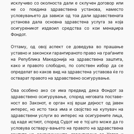
исклучиво со околноста дали е склучен договор или
не со поедина здравствена установа, наместо
условувањето да зависи од тоа дали здравствената
установа дала основна здравстена услуга за која
осигуреникот издвоил средства со кои менаџира
Фондот.
Оттаму, од овој аспект се доведува во прашање
уставно и законски гарантираното право на граѓаните
на Република Македонија на здравствена заштита,
како и правото слободно, по сопствен избор да се
определат во каков вид на здравстена уставова ќе го
остварат правото на здравствено осигурување.
Ова особено ако се има предвид дека Фондот за
здравствено осигурување, според неговата поставе-
ност во Законот, е орган кој врши дејност од јавен
интерес, но исто така има и својство на купувач на
здравствени услуги во интерес на осигурените лица,
од каде истиот, според Судот не е тој што може да го
условува оствару-вањето на правото на здравствена