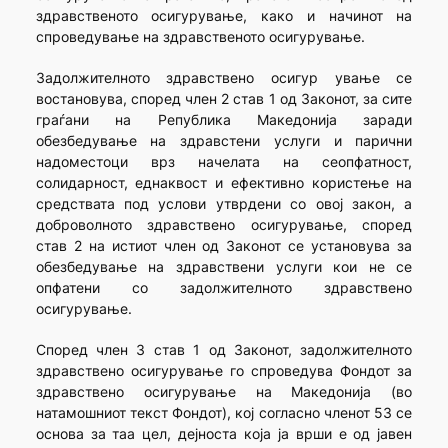
здравственото осигурување, како и начинот на
спроведување на здравственото осигурување.
Задолжителното здравствено осигур ување се
востановува, според член 2 став 1 од Законот, за сите
граѓани на Република Македонија заради
обезбедување на здравстени услуги и парични
надоместоци врз начелата на сеопфатност,
солидарност, еднаквост и ефективно користење на
средствата под услови утврдени со овој закон, а
доброволното здравствено осигурување, според
став 2 на истиот член од Законот се установува за
обезбедување на здравствени услуги кои не се
опфатени со задолжителното здравствено
осигурување.
Според член 3 став 1 од Законот, задолжителното
здравствено осигурување го спроведува Фондот за
здравствено осигурување на Македонија (во
натамошниот текст Фондот), кој согласно членот 53 се
основа за таа цел, дејноста која ја врши е од јавен