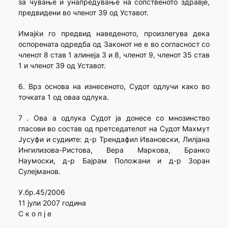
за чување и унапредување на сопственото здравје,
предвидени во членот 39 од Уставот.
Имајќи го предвид наведеното, произлегува дека
оспорената одредба од Законот не е во согласност со
членот 8 став 1 алинеја 3 и 8, членот 9, членот 35 став
1 и членот 39 од Уставот.
6. Врз основа на изнесеното, Судот одлучи како во
точката 1 од оваа одлука.
7 . Ова а одлука Судот ја донесе со мнозинство
гласови во состав од претседателот на Судот Махмут
Јусуфи и судиите: д-р Трендафил Ивановски, Лилјана
Ингилизова-Ристова, Вера Маркова, Бранко
Наумоски, д-р Бајрам Положани и д-р Зоран
Сулејманов.
У.бр.45/2006
11 јули 2007 година
С к о п ј е