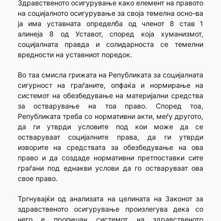
Здравственото осигурување како елемент на правото
на социјалното осигурување за своја темелна осно-ва
ја има уставната определба од членот 8 став 1
алинеја 8 од Уставот, според која хуманизмот,
социјалната правда и солидарноста се темелни
вредности на уставниот поредок.
Во таа смисла грижата на Републиката за социјалната
сигурност на граѓаните, опфаќа и нормирање на
системот на обезбедување на материјални средства
за остварување на тоа право. Според тоа,
Републиката треба со нормативни акти, меѓу другото,
да ги утврди условите под кои може да се
остваруваат социјалните права, да ги утврди
изворите на средствата за обезбедување на ова
право и да создаде нормативни претпоставки сите
граѓани под еднакви услови да го остваруваат ова
свое право.
Тргнувајќи од анализата на целината на Законот за
здравственото осигурување произлегува дека со
него е пропишан системот на здравственото