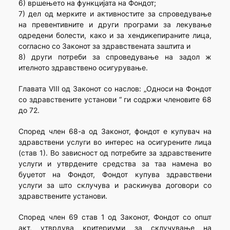
6) вршењето на функцијата на Фондот;
7) дел од мерките и активностите за спроведување
на превентивните и други програми за лекување
одредени болести, како и за хендикепираните лица,
согласно со Законот за здравствената заштита и
8) други потреби за спроведување на задол ж
ителното здравствено осигурување.
Главата VIII од Законот со наслов: „Односи на Фондот
со здравствените установи “ ги содржи членовите 68
до 72.
Според член 68-а од Законот, фондот е купувач на
здравствени услуги во интерес на осигурените лица
(став 1). Во зависност од потребите за здравствените
услуги и утврдените средства за таа намена во
буџетот на Фондот, Фондот купува здравствени
услуги за што склучува и раскинува договори со
здравствените установи.
Според член 69 став 1 од Законот, Фондот со општ
акт, утврдува критериуми за склучување на