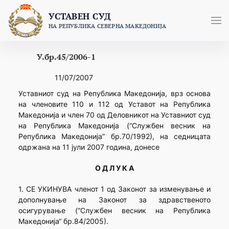
Skip
УСТАВЕН СУД
to
НА РЕПУБЛИКА СЕВЕРНА МАКЕДОНИЈА
content
У.бр.45/2006-1
11/07/2007
Уставниот суд на Република Македонија, врз основа
на членовите 110 и 112 од Уставот на Република
Македонија и член 70 од Деловникот на Уставниот суд
на Република Македонија (“Службен весник на
Република Македонија” бр.70/1992), на седницата
одржана на 11 јули 2007 година, донесе
О Д Л У К А
1. СЕ УКИНУВА членот 1 од Законот за изменување и
дополнување на Законот за здравственото
осигурување (“Службен весник на Република
Македонија“ бр.84/2005).