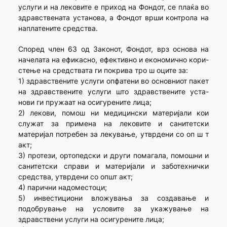
услуги и на лековите е приход на Фондот, се плаќа во
здравствената установа, а Фондот врши контрола на
наплатените средства.
Според член 63 од Законот, Фондот, врз основа на
начелата на ефикасно, ефективно и економично кори-
стење на средствата ги покрива тро ш оците за:
1) здравствените услуги опфатени во основниот пакет
на здравствените услуги што здравствените уста-
нови ги пружаат на осигурените лица;
2) лекови, помош ни медицински материјали кои
служат за примена на лековите и санитетски
материјал потребен за лекување, утврдени со оп ш т
акт;
3) протези, ортопедски и други помагала, помошни и
санитетски справи и материјали и заботехнички
средства, утврдени со општ акт;
4) парични надоместоци;
5) инвестициони вложувања за создавање и
подобрување на условите за укажување на
здравствени услуги на осигурените лица;