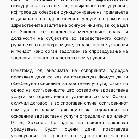
осигурување како дел од социјалното осигурување,
кој треба да обезбеди функционирање на примањата
и давањата на здравствените услуги во рамки на
здравствената заштита на осигуре-ниците, за која цел
во Законот се определени меѓусебните права и
должности на субјектите во здравственото осигу-
рување и тоа осигурениците, здравствените установи
и Фондот како орган задолжен за спроведување на
задолжи-телното здравствено осигурување.
Понатаму, од анализата на оспорената одредба
произлезе дека со неа се предвидува Фондот да ги
обезбедува основните здравствени услуги, само по
однос на осигурениците што оствариле здравствена
услуга во здравствените установи со кои Фондот
склучил договор, а во спротивен случај осигуреникот
сам да ги сноси трошоците за користење на
основните здравствени услуги определени во членот
9 од Законот. По однос на ваквото законско
уредување, Судот оцени дека преставува
условување на правото на здравствена заштита