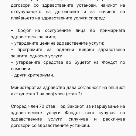
договори со здравствените установи, начинот на
склучувањето на договорите и за начинот на
плаќањето на здравствените услуги според:
– бројот на осигурените лица во примарната
здравствена заштита;
– утврдените цени на здравствените услуги;
– програмите за одделни видови здравствена
заштита; односно услуги
– утврдените средства во Буџетот на Фондот по
намени и
– други критериуми.
Министерот за здравство дава согласност на општиот
акт од став 1 на овој член (став 2).
Според член 70 став 1 од Законот, за извршување на
здравствените услуги Фондот како купувач на
здравствените услуги склучува и раскинува
договори со здравствените установи.