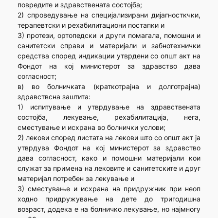
повредите и здравствената состојба;
2) спроведување на специјализирани дијагносткчки,
терапевтски и рехабилитациони постапки и
3) протези, ортопедски и други помагала, помошни и
санитетски справи и материјали и забнотехнички
средства според индикации утврдени со општ акт на
Фондот на кој министерот за здравство дава
согласност;
в) во болничката (краткотрајна и долготрајна)
здравствсна заштита:
1) испитување и утврдување на здравствената
состојба, лекување, рехабилитација, нега,
сместување и исхрана во болнички услови;
2) лекови според листата на лекови што со општ акт ја
утврдува Фондот на кој министерот за здравство
дава согласност, како и помошни материјали кои
служат за примена на лековите и санитетските и друг
материјал потребен за лекување и
3) сместување и исхрана на придружник при неоп
ходно придружување на дете до тригодишна
возраст, додека е на болничко лекување, но најмногу