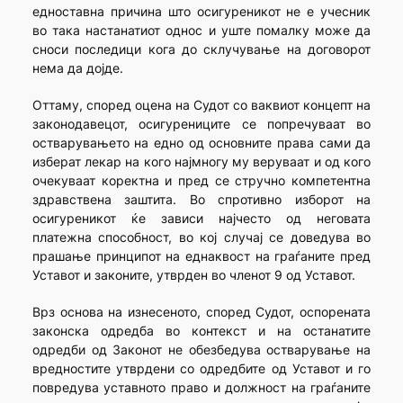
едноставна причина што осигуреникот не е учесник
во така настанатиот однос и уште помалку може да
сноси последици кога до склучување на договорот
нема да дојде.
Оттаму, според оцена на Судот со ваквиот концепт на
законодавецот, осигурениците се попречуваат во
остварувањето на едно од основните права сами да
изберат лекар на кого најмногу му веруваат и од кого
очекуваат коректна и пред се стручно компетентна
здравствена заштита. Во спротивно изборот на
осигуреникот ќе зависи најчесто од неговата
платежна способност, во кој случај се доведува во
прашање принципот на еднаквост на граѓаните пред
Уставот и законите, утврден во членот 9 од Уставот.
Врз основа на изнесеното, според Судот, оспорената
законска одредба во контекст и на останатите
одредби од Законот не обезбедува остварување на
вредностите утврдени со одредбите од Уставот и го
повредува уставното право и должност на граѓаните