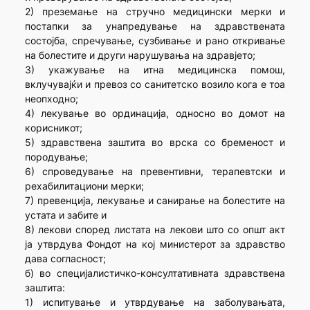
2) преземање на стручно медицински мерки и
постапки за унапредување на здравствената
состојба, спречување, сузбивање и рано откривање
на болестите и други нарушувања на здравјето;
3) укажување на итна медицинска помош,
вклучувајќи и превоз со санитетско возило кога е тоа
неопходно;
4) лекување во ординација, односно во домот на
корисникот;
5) здравствена заштита во врска со бременост и
породување;
6) спроведување на превентивни, терапевтски и
рехабилитациони мерки;
7) превенција, лекување и санирање на болестите на
устата и забите и
8) лекови според листата на лекови што со општ акт
ја утврдува Фондот на кој министерот за здравство
дава согласност;
б) во специјалистичко-консултативната здравствена
заштита:
1) испитување и утврдување на заболувањата,