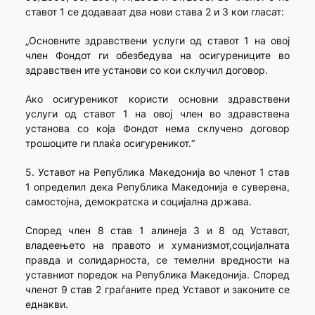
ставот 1 се додаваат два нови става 2 и 3 кои гласат:
„Основните здравствени услуги од ставот 1 на овој
член Фондот ги обезбедува на осигурениците во
здравствен ите установи со кои склучил договор.
Ако осигуреникот користи основни здравствени
услуги од ставот 1 на овој член во здравствена
установа со која Фондот нема склучено договор
трошоците ги плаќа осигуреникот.“
5. Уставот на Република Македонија во членот 1 став
1 определил дека Република Македонија е суверена,
самостојна, демократска и социјална држава.
Според член 8 став 1 алинеја 3 и 8 од Уставот,
владеењето на правото и хуманизмот,социјалната
правда и солидарноста, се темелни вредности на
уставниот поредок на Република Македонија. Според
членот 9 став 2 граѓаните пред Уставот и законите се
еднакви.