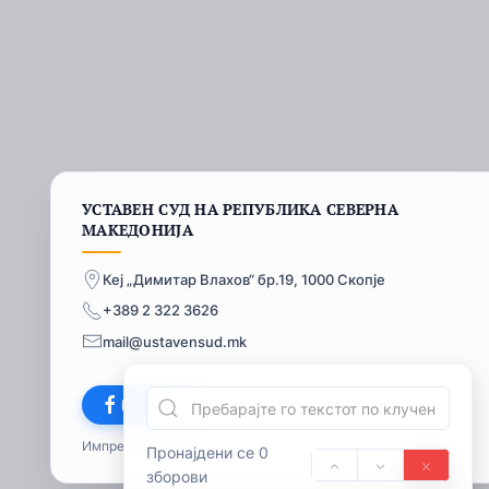
УСТАВЕН СУД НА РЕПУБЛИКА СЕВЕРНА
МАКЕДОНИЈА
Кеј „Димитар Влахов“ бр.19, 1000 Скопје
+389 2 322 3626
mail@ustavensud.mk
Facebook
Импресум
© 2026
Пронајдени се 0
зборови