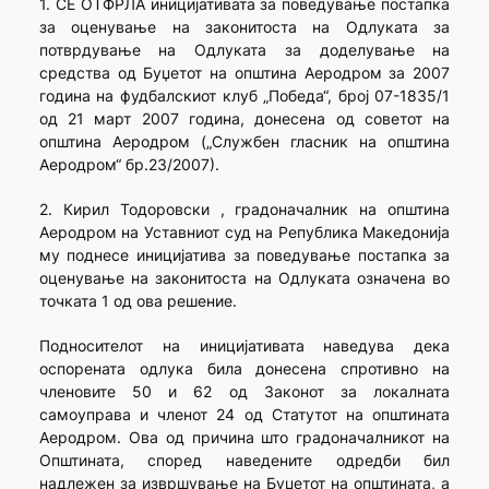
1. СЕ ОТФРЛА иницијативата за поведување постапка
за оценување на законитоста на Одлуката за
потврдување на Одлуката за доделување на
средства од Буџетот на општина Аеродром за 2007
година на фудбалскиот клуб „Победа“, број 07-1835/1
од 21 март 2007 година, донесена од советот на
општина Аеродром („Службен гласник на општина
Аеродром“ бр.23/2007).
2. Кирил Тодоровски , градоначалник на општина
Аеродром на Уставниот суд на Република Македонија
му поднесе иницијатива за поведување постапка за
оценување на законитоста на Одлуката означена во
точката 1 од ова решение.
Подносителот на иницијативата наведува дека
оспорената одлука била донесена спротивно на
членовите 50 и 62 од Законот за локалната
самоуправа и членот 24 од Статутот на општината
Аеродром. Ова од причина што градоначалникот на
Општината, според наведените одредби бил
надлежен за извршување на Буџетот на општината, а