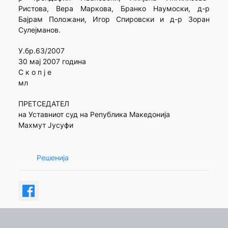
Ристова, Вера Маркова, Бранко Наумоски, д-р
Бајрам Положани, Игор Спировски и д-р Зоран
Сулејманов.
У.бр.63/2007
30 мај 2007 година
С к о п ј е
мл
ПРЕТСЕДАТЕЛ
на Уставниот суд на Република Македонија
Махмут Јусуфи
Решенија