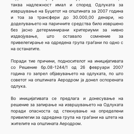
таква надлежност имал и според Одлуката за
извршување на Буџетот на општината за 2007 година
и тоа за трансфери до 30.000,00 денари, но
доделувањето на паричните средства било извршено
без јасно детерминирани критериуми за нивно
издвојување, што оставало сомнение за
привелегирање на одредена група граѓани по одно с
на останатите.
Поради тие причини, подносителот на иницијативата
со Решение бр.08-1244/1 од 26 февруари 2007
година го запрел објавувањето на одлуката, по што
советот на општината Аеродром ја донел оспорената
одлука.
Во иницијативата се предлага и донесување на
решение за запирање на извршувањето на Одлуката
поради опасноста од стекнување на определени
привилегии за одредена група на граѓани на штета на
жителите на општината Аеродром.