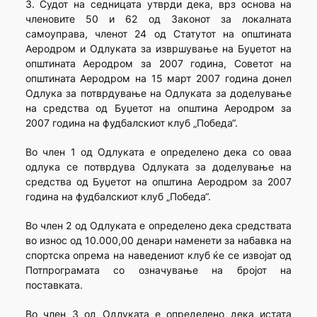
3. Судот на седницата утврди дека, врз основа на
членовите 50 и 62 од Законот за локалната
самоуправа, членот 24 од Статутот на општината
Аеродром и Одлуката за извршување на Буџетот на
општината Аеродром за 2007 година, Советот на
општината Аеродром на 15 март 2007 година донел
Одлука за потврдување на Одлуката за доделување
на средства од Буџетот на општина Аеродром за
2007 година на фудбалскиот клуб „Победа“.
Во член 1 од Одлуката е определено дека со оваа
одлука се потврдува Одлуката за доделување на
средства од Буџетот на општина Аеродром за 2007
година на фудбалскиот клуб „Победа“.
Во член 2 од Одлуката е определено дека средствата
во износ од 10.000,00 денари наменети за набавка на
спортска опрема на наведениот клуб ќе се извојат од
Потпрограмата со означување на бројот на
поставката.
Во член 3 од Одлуката е определено дека истата