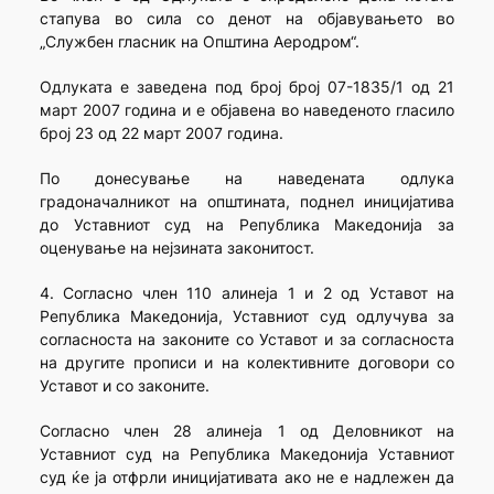
стапува во сила со денот на објавувањето во
„Службен гласник на Општина Аеродром“.
Одлуката е заведена под број број 07-1835/1 од 21
март 2007 година и е објавена во наведеното гласило
број 23 од 22 март 2007 година.
По донесување на наведената одлука
градоначалникот на општината, поднел иницијатива
до Уставниот суд на Република Македонија за
оценување на нејзината законитост.
4. Согласно член 110 алинеја 1 и 2 од Уставот на
Република Македонија, Уставниот суд одлучува за
согласноста на законите со Уставот и за согласноста
на другите прописи и на колективните договори со
Уставот и со законите.
Согласно член 28 алинеја 1 од Деловникот на
Уставниот суд на Република Македонија Уставниот
суд ќе ја отфрли иницијативата ако не е надлежен да