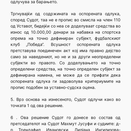
одлучува за барањето.
Тргнувајќи од содржината на оспорената одлука,
според Судот, таа не е пропис во смисла на член 110
од Уставот, бидејќи со неа се доделуваат средства во
износ од 10.000,00 денари за набавка на спортска
опрема на точно дефиниран субјект, фудбалскиот
клуб „Победа“. Всушност оспорената одлука
претставува поединечен акт кој има правно дејство
само за наведениот, но не и за други неопределени
субјекти во правото. Со доделувањето на точно
определени средства, на точно определен субјект за
дефинирана намена, не може да се прифати дека
оспорената одлука ги задоволува критериумите на
пропис подобен за уставно-судска оцена.
5. Врз основа на изнесеното, Судот одлучи како во
точката 1 од ова решение.
6 . Ова решение Судот го донесе во состав од
претседателот на Судот Махмут Јусуфи и судиите: д-
р Трендафил Ивановски, Лилјана Ингилизова-