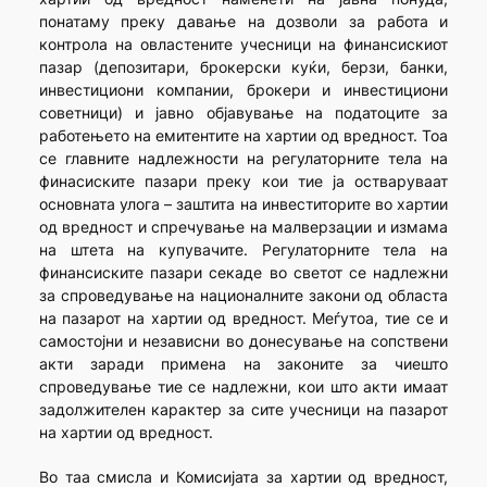
понатаму преку давање на дозволи за работа и
контрола на овластените учесници на финансискиот
пазар (депозитари, брокерски куќи, берзи, банки,
инвестициони компании, брокери и инвестициони
советници) и јавно објавување на податоците за
работењето на емитентите на хартии од вредност. Тоа
се главните надлежности на регулаторните тела на
финасиските пазари преку кои тие ја остваруваат
основната улога – заштита на инвеститорите во хартии
од вредност и спречување на малверзации и измама
на штета на купувачите. Регулаторните тела на
финансиските пазари секаде во светот се надлежни
за спроведување на националните закони од областа
на пазарот на хартии од вредност. Меѓутоа, тие се и
самостојни и независни во донесување на сопствени
акти заради примена на законите за чиешто
спроведување тие се надлежни, кои што акти имаат
задолжителен карактер за сите учесници на пазарот
на хартии од вредност.
Во таа смисла и Комисијата за хартии од вредност,