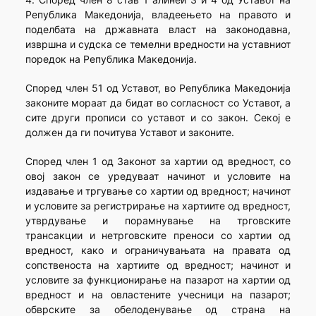
Република Македонија, владеењето на правото и
поделбата на државната власт на законодавна,
извршна и судска се темелни вредности на уставниот
поредок на Република Македонија.
Според член 51 од Уставот, во Република Македонија
законите мораат да бидат во согласност со Уставот, а
сите други прописи со уставот и со закон. Секој е
должен да ги почитува Уставот и законите.
Според член 1 од Законот за хартии од вредност, со
овој закон се уредуваат начинот и условите на
издавање и тргување со хартии од вредност; начинот
и условите за регистрирање на хартиите од вредност,
утврдување и порамнување на трговските
трансакции и нетрговските преноси со хартии од
вредност, како и ограничувањата на правата од
сопственоста на хартиите од вредност; начинот и
условите за функционирање на пазарот на хартии од
вредност и на овластените учесници на пазарот;
обврските за обелоденување од страна на