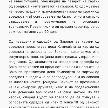
на инвеститорите, учесниците на пазарот на хартии
од вредност и интегритетот на пазарот; б) одржување
на чесен, уреден и транспарентен пазар на хартии од
вредност и в) осигурување на брзо, точно и сигурно
утврдување и порамнување на трговските
трансакции. Правилниците од времен карактер се со
важност најмногу до 90 дена.
Од наведените одредби од Законот за хартии од
вредност произлегува дека Комисијата за хартии од
вредност е основана со Законот, како самостојно
регулаторно тело, со јавни овластувања утврдени со
овој закон. Од анализата на наведените одредби од
Законот за хартии од вредност, како и на целината на
Законот, произлегува дека Комисијата за хартии од
вредност е надлежна за спроведување и на Законот
за инвестиционите фондови, Законот за преземање
на акционерски друштва, како и на подзаконските
акти донесени врз основа на овие закони. Во таа
насока, според Судот би требало да се толкува и
оспорената одредба од член 2 точка 18 од Законот,
како овластување на Комисијата за спроведување на