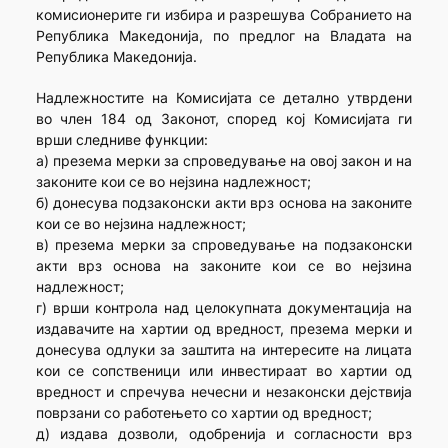
комисионерите ги избира и разрешува Собранието на
Република Македонија, по предлог на Владата на
Република Македонија.
Надлежностите на Комисијата се детално утврдени
во член 184 од Законот, според кој Комисијата ги
врши следниве функции:
а) презема мерки за спроведување на овој закон и на
законите кои се во нејзина надлежност;
б) донесува подзаконски акти врз основа на законите
кои се во нејзина надлежност;
в) презема мерки за спроведување на подзаконски
акти врз основа на законите кои се во нејзина
надлежност;
г) врши контрола над целокупната документација на
издавачите на хартии од вредност, презема мерки и
донесува одлуки за заштита на интересите на лицата
кои се сопственици или инвестираат во хартии од
вредност и спречува нечесни и незаконски дејствија
поврзани со работењето со хартии од вредност;
д) издава дозволи, одобренија и согласности врз