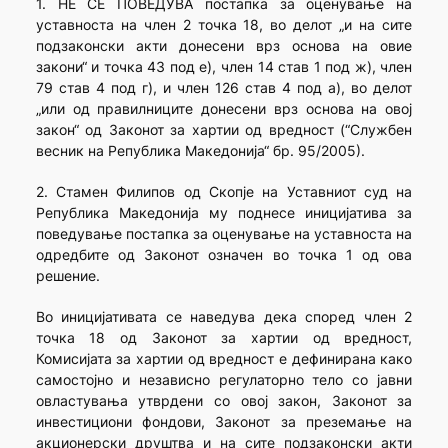
1. НЕ СЕ ПОВЕДУВА постапка за оценување на
уставноста на член 2 точка 18, во делот „и на сите
подзаконски акти донесени врз основа на овие
закони“ и точка 43 под е), член 14 став 1 под ж), член
79 став 4 под г), и член 126 став 4 под а), во делот
„или од правилниците донесени врз основа на овој
закон“ од Законот за хартии од вредност (“Службен
весник на Република Македонија“ бр. 95/2005).
2. Стамен Филипов од Скопје на Уставниот суд на
Република Македонија му поднесе иницијатива за
поведување постапка за оценување на уставноста на
одредбите од Законот означен во точка 1 од ова
решение.
Во иницијативата се наведува дека според член 2
точка 18 од Законот за хартии од вредност,
Комисијата за хартии од вредност е дефинирана како
самостојно и независно регулаторно тело со јавни
овластувања утврдени со овој закон, Законот за
инвестициони фондови, Законот за преземање на
акционерски друштва и на сите подзаконски акти