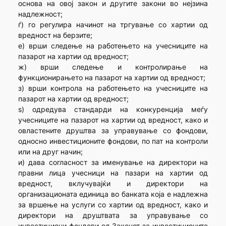
основа на овој закон и другите закони во нејзина
надлежност;
ѓ) го регулира начинот на тргување со хартии од
вредност на берзите;
е) врши следење на работењето на учесниците на
пазарот на хартии од вредност;
ж) врши следење и контролирање на
функционирањето на пазарот на хартии од вредност;
з) врши контрола на работењето на учесниците на
пазарот на хартии од вредност;
ѕ) одредува стандарди на конкуренција меѓу
учесниците на пазарот на хартии од вредност, како и
овластените друштва за управување со фондови,
односно инвестиционите фондови, по пат на контроли
или на друг начин;
и) дава согласност за именување на директори на
правни лица учесници на пазари на хартии од
вредност, вклучувајќи и директори на
организационата единица во банката која е надлежна
за вршење на услуги со хартии од вредност, како и
директори на друштвата за управување со
инвестициони фондови од Законот за инвестиционите