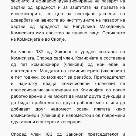
законито и ефикасно функционирање на пазарот на
хартии од вредност и за заштитата на правата на
инвеститорите, со цел за постојано јакнење на
довербата на јавноста во институциите на пазарот на
хартии од вредност во Република Македонија.
Комисијата има својство на правно лице. Седиштето
на Комисијата е во Скопје.
Во членот 182 од Законот е уреден составот на
Комисијата. Според овој член, Комисијата е составена
од пет комисионери (членови) од кои еден е
претседател. Мандатот на комисионерите (членовите)
е пет години, со можност за реизбор. Претседателот
и најмалку двајца комисионери (членови) се
професионално ангажирани во Комисијата со полно
работно време и не можат да имаат друга функција и
да бидат вработени на друго работно место или да
добиваат друг надомест освен платата како
комисионери (членови) и надоместоци од повремени
едукативни и авторски хонорари.
Според член 183 од Законот, претседателот и