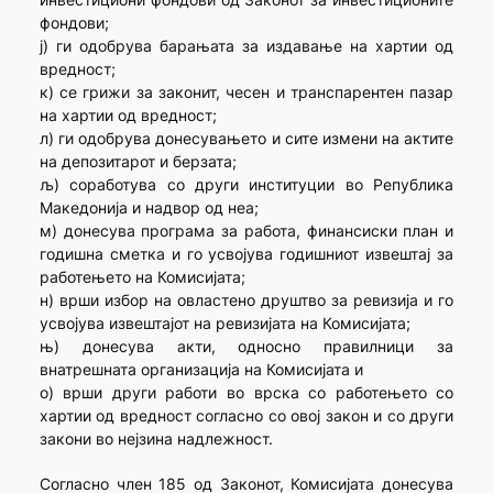
фондови;
ј) ги одобрува барањата за издавање на хартии од
вредност;
к) се грижи за законит, чесен и транспарентен пазар
на хартии од вредност;
л) ги одобрува донесувањето и сите измени на актите
на депозитарот и берзата;
љ) соработува со други институции во Република
Македонија и надвор од неа;
м) донесува програма за работа, финансиски план и
годишна сметка и го усвојува годишниот извештај за
работењето на Комисијата;
н) врши избор на овластено друштво за ревизија и го
усвојува извештајот на ревизијата на Комисијата;
њ) донесува акти, односно правилници за
внатрешната организација на Комисијата и
о) врши други работи во врска со работењето со
хартии од вредност согласно со овој закон и со други
закони во нејзина надлежност.
Согласно член 185 од Законот, Комисијата донесува