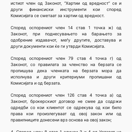
истиот член од Законот, “Хартии од вредност” се и
други финансиски инструменти кои според
Комисијата се сметаат за хартии од вредност.
Според оспорениот член 14 став 1 точка ж) од
Законот, при поднесувањето на барањето за
одобрение издавачот, меѓу другите, доставува и
други документи кои ќе ги утврди Комисијата.
Според оспорениот член 79 став 4 точка г) од
Законот, со правилата за членство на берзата се
пропишува дека членката на берзата мора да
исполнува и други критериуми пропишани од
Комисијата и од берзата.
Според оспорениот член 126 став 4 точка а) од
Законот, брокерскиот договор не смее да содржи
одредби со кои клиентот се одрекува од кои било
права кои произлегуваат од овој закон или од
правилниците донесени врз основа на овој закон;
4. Според член 8 став 1 алинеи 3 и 4 од Уставот на