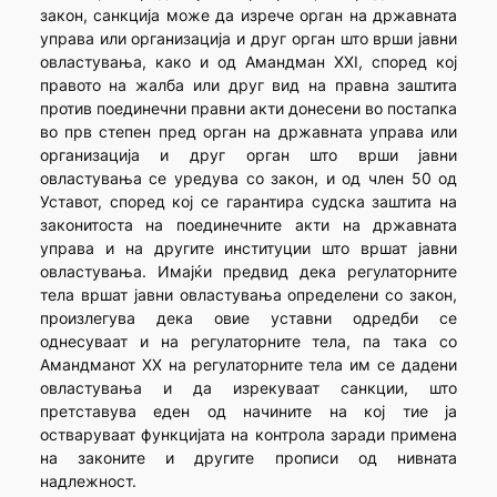
закон, санкција може да изрече орган на државната
управа или организација и друг орган што врши јавни
овластувања, како и од Амандман XXI, според кој
правото на жалба или друг вид на правна заштита
против поединечни правни акти донесени во постапка
во прв степен пред орган на државната управа или
организација и друг орган што врши јавни
овластувања се уредува со закон, и од член 50 од
Уставот, според кој се гарантира судска заштита на
законитоста на поединечните акти на државната
управа и на другите институции што вршат јавни
овластувања. Имајќи предвид дека регулаторните
тела вршат јавни овластувања определени со закон,
произлегува дека овие уставни одредби се
однесуваат и на регулаторните тела, па така со
Амандманот XX на регулаторните тела им се дадени
овластувања и да изрекуваат санкции, што
претставува еден од начините на кој тие ја
остваруваат функцијата на контрола заради примена
на законите и другите прописи од нивната
надлежност.