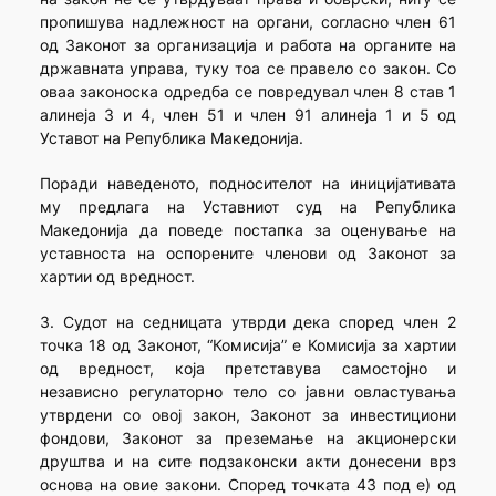
пропишува надлежност на органи, согласно член 61
од Законот за организација и работа на органите на
државната управа, туку тоа се правело со закон. Со
оваа законоска одредба се повредувал член 8 став 1
алинеја 3 и 4, член 51 и член 91 алинеја 1 и 5 од
Уставот на Република Македонија.
Поради наведеното, подносителот на иницијативата
му предлага на Уставниот суд на Република
Македонија да поведе постапка за оценување на
уставноста на оспорените членови од Законот за
хартии од вредност.
3. Судот на седницата утврди дека според член 2
точка 18 од Законот, “Комисија” е Комисија за хартии
од вредност, која претставува самостојно и
независно регулаторно тело со јавни овластувања
утврдени со овој закон, Законот за инвестициони
фондови, Законот за преземање на акционерски
друштва и на сите подзаконски акти донесени врз
основа на овие закони. Според точката 43 под е) од