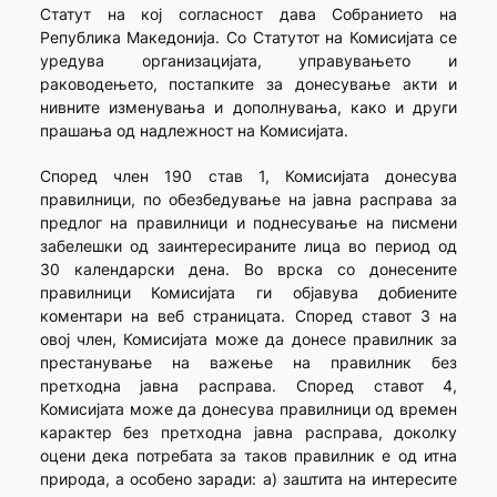
Статут на кој согласност дава Собранието на
Република Македонија. Со Статутот на Комисијата се
уредува организацијата, управувањето и
раководењето, постапките за донесување акти и
нивните изменувања и дополнувања, како и други
прашања од надлежност на Комисијата.
Според член 190 став 1, Комисијата донесува
правилници, по обезбедување на јавна расправа за
предлог на правилници и поднесување на писмени
забелешки од заинтересираните лица во период од
30 календарски дена. Во врска со донесените
правилници Комисијата ги објавува добиените
коментари на веб страницата. Според ставот 3 на
овој член, Комисијата може да донесе правилник за
престанување на важење на правилник без
претходна јавна расправа. Според ставот 4,
Комисијата може да донесува правилници од времен
карактер без претходна јавна расправа, доколку
оцени дека потребата за таков правилник е од итна
природа, а особено заради: а) заштита на интересите