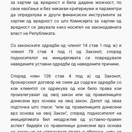
за хартии од вредност и била дадена можност, по
свое наоѓање и без никакви критериуми и параметри
да определува и други финансиски инструменти за
хартии од вредност со што Комисијата за хартии од
вредност се јавувала како носител на законодавната
власт на Републиката.
Со законските одредби од членот 14 став 1 под ж) и
членот 79 став 4 под г) од Законот, според
подносителот на иницијативата се повредувале
наведените уставни одредби од наведените причини.
Според член 126 став 4 под а) од Законот,
брокерскиот договор не смее да содржи одредби со
кои клиентот се одрекува од кои било права кои
произлегуваат од овој закон или од правилниците
донесени врз основа на овој закон. Делот од оваа
подточка што гласи: “или од правилниците донесени
врз основа на овој Закон”, според подносителот на
иницијативата бил неодржлив од уставно-правен
аспект бидејќи со правилници донесени врз основа
на закон не се утврдуваат права и обврски, ниту се