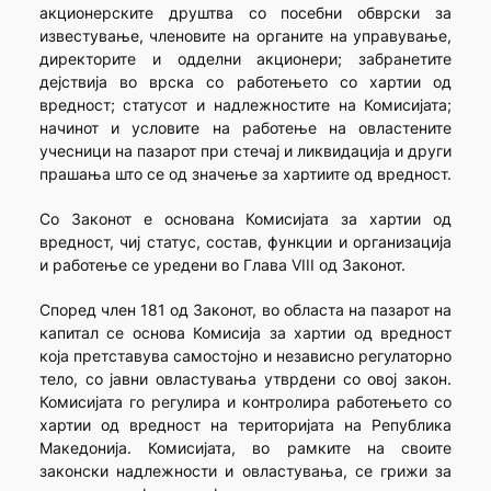
акционерските друштва со посебни обврски за
известување, членовите на органите на управување,
директорите и одделни акционери; забранетите
дејствија во врска со работењето со хартии од
вредност; статусот и надлежностите на Комисијата;
начинот и условите на работење на овластените
учесници на пазарот при стечај и ликвидација и други
прашања што се од значење за хартиите од вредност.
Со Законот е основана Комисијата за хартии од
вредност, чиј статус, состав, функции и организација
и работење се уредени во Глава VIII од Законот.
Според член 181 од Законот, во областа на пазарот на
капитал се основа Комисија за хартии од вредност
која претставува самостојно и независно регулаторно
тело, со јавни овластувања утврдени со овој закон.
Комисијата го регулира и контролира работењето со
хартии од вредност на територијата на Република
Македонија. Комисијата, во рамките на своите
законски надлежности и овластувања, се грижи за