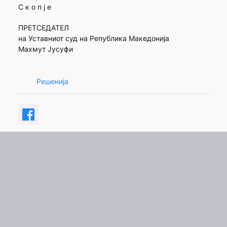
С к о п ј е
ПРЕТСЕДАТЕЛ
на Уставниот суд на Република Македонија
Махмут Јусуфи
Решенија