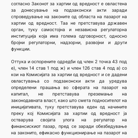
согласно Законот за хартии од вредност е овластена
за донесување на подзаконски акти заради
спроведување на законите од областа на пазарот на
хартии од вредност. Таа не претставува државен
орган, туку самостојна и независна регулаторна
институција која има голема одговорност, односно
бројни регулаторни, надзорни, развојни и други
функции.
Оттука и оспорените одредби од член 2 точка 43 под
е), член 14 став 1 под ж) и член 126 став 4 под а) со
кои на Комисијата за хартии од вредност и се дадени
овластувања со подзаконски акти да уредува
определени прашања во сферата на пазарот на
капитал, не претставува преземање на
законодавната власт, како што смета подносителот на
иницијативата, туку претставува еден од начините
преку кој Комисијата за хартии од вредност ја
остварува својата улога на регулатор на
финансискиот пазар, пред се заради обезбедување
на законито, ефикасно функционирање на пазарот на