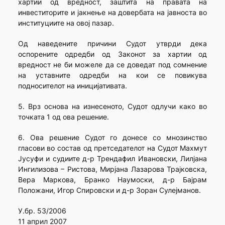
хартии од вредност, заштита на правата на
инвеститорите и јакнење на довербата на јавноста во
институциите на овој пазар.
Од наведените причини Судот утврди дека
оспорените одредби од Законот за хартии од
вредност не би можеле да се доведат под сомнение
на уставните одредби на кои се повикува
подносителот на иницијативата.
5. Врз основа на изнесеното, Судот одлучи како во
точката 1 од ова решение.
6. Ова решение Судот го донесе со мнозинство
гласови во состав од претседателот на Судот Махмут
Јусуфи и судиите д-р Трендафил Ивановски, Лилјана
Ингилизова – Ристова, Мирјана Лазарова Трајковска,
Вера Маркова, Бранко Наумоски, д-р Бајрам
Положани, Игор Спировски и д-р Зоран Сулејманов.
У.бр. 53/2006
11 април 2007