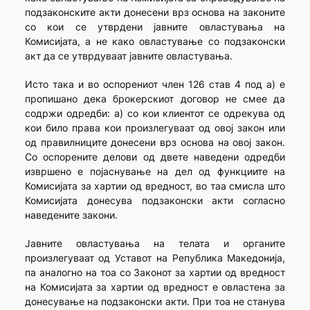
подзаконските акти донесени врз основа на законите
со кои се утврдени јавните овластувања на
Комисијата, а не како овластување со подзаконски
акт да се утврдуваат јавните овластувања.
Исто така и во оспорениот член 126 став 4 под а) е
пропишано дека брокерскиот договор не смее да
содржи одредби: а) со кои клиентот се одрекува од
кои било права кои произлегуваат од овој закон или
од правилниците донесени врз основа на овој закон.
Со оспорените делови од двете наведени одредби
извршено е појаснување на дел од функциите на
Комисијата за хартии од вредност, во таа смисла што
Комисијата донесува подзаконски акти согласно
наведените закони.
Јавните овластувања на телата и органите
произлегуваат од Уставот на Република Македонија,
па аналогно на тоа со Законот за хартии од вредност
на Комисијата за хартии од вредност е овластена за
донесување на подзаконски акти. При тоа не станува