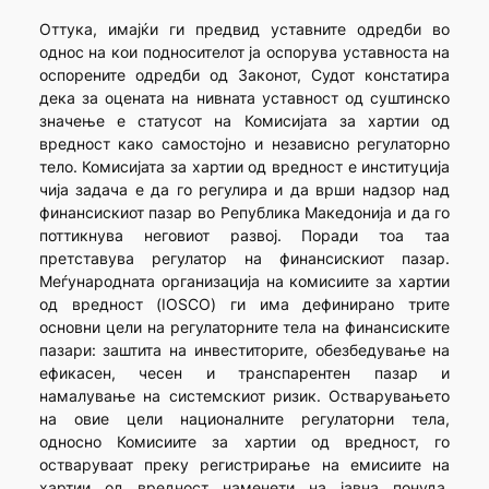
Оттука, имајќи ги предвид уставните одредби во
однос на кои подносителот ја оспорува уставноста на
оспорените одредби од Законот, Судот констатира
дека за оцената на нивната уставност од суштинско
значење е статусот на Комисијата за хартии од
вредност како самостојно и независно регулаторно
тело. Комисијата за хартии од вредност е институција
чија задача е да го регулира и да врши надзор над
финансискиот пазар во Република Македонија и да го
поттикнува неговиот развој. Поради тоа таа
претставува регулатор на финансискиот пазар.
Меѓународната организација на комисиите за хартии
од вредност (IOSCO) ги има дефинирано трите
основни цели на регулаторните тела на финансиските
пазари: заштита на инвеститорите, обезбедување на
ефикасен, чесен и транспарентен пазар и
намалување на системскиот ризик. Остварувањето
на овие цели националните регулаторни тела,
односно Комисиите за хартии од вредност, го
остваруваат преку регистрирање на емисиите на
хартии од вредност наменети на јавна понуда,