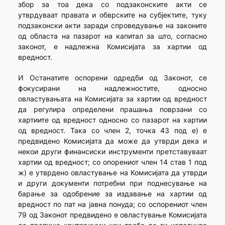
збор за тоа дека со подзаконските акти се
утврдуваат правата и обврските на субјектите, туку
подзаконски акти заради спроведување на законите
од областа на пазарот на капитал за што, согласно
законот, е надлежна Комисијата за хартии од
вредност.
И Останатите оспорени одредби од Законот, се
фокусирани на надлежностите, односно
овластувањата на Комисијата за хартии од вредност
да регулира определени прашања поврзани со
хартиите од вредност односно со пазарот на хартии
од вредност. Така со член 2, точка 43 под е) е
предвидено Комисијата да може да утврди дека и
некои други финансиски инструменти претставуваат
хартии од вредност; со опорениот член 14 став 1 под
ж) е утврдено овластување на Комисијата да утврди
и други документи потребни при поднесување на
барање за одобрение за издавање на хартии од
вредност по пат на јавна понуда; со оспорениот член
79 од Законот предвидено е овластување Комисијата