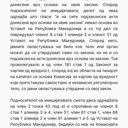
донесени врз основа на овие закони. Според
подносителот на иницијативата, делот од оваа
одредба што гласи: “и на сите подзаконски акти
донесени врз основа на овие закони” немал основа во
Уставот на Република Македонија и со тој дел се
повредувал членот 8 став 1 алинеја 3 и членот 51 од
Уставот на Република Македонија. Според него,
јавните овластувања на било кое тело или орган
можат да се утврдуваат само со закони, но не и со
подзаконски акти донесени врз основа на закони. Тоа
произлегувало и од член 181 став 1 од Законот за
хартии од вредност, според кој во областа на пазарот
на капитал се основа Комисија за хартии од вредност
која претставува самостојно и независно регулаторно
тело, со јавни овластувања утврдени со овој закон.
Подносителот на иницијативата смета дека одредбата
на член 2 точка 43 под е) е спротивна на членот 8
став 1 алинеја 3 и 4, член 51, член 61 став 1, член 68
став 1 алинеја 2 и член 91 алинеи 1 и 5 од Уставот на
Република Македонија, бидејќи со неа на Комисијата