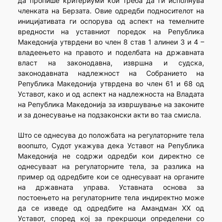
да пропише критериуми кои треба да ги исполнува
членката на Берзата. Овие одредби подносителот на
иницијативата ги оспорува од аспект на темелните
вредности на уставниот поредок на Република
Македонија утврдени во член 8 став 1 алинеи 3 и 4 –
владеењето на правото и поделбата на државната
власт на законодавна, извршна и судска,
законодавната надлежност на Собранието на
Република Македонија утврдена во член 61 и 68 од
Уставот, како и од аспект на надлежноста на Владата
на Република Македонија за извршување на законите
и за донесување на подзаконски акти во таа смисла.
Што се однесува до положбата на регулаторните тела
воопшто, Судот укажува дека Уставот на Република
Македонија не содржи одредби кои директно се
однесуваат на регулаторните тела, за разлика на
пример од одредбите кои се однесуваат на органите
на државната управа. Уставната основа за
постоењето на регулаторните тела индиректно може
да се изведе од одредбите на Амандман XX од
Уставот, според кој за прекршоци определени со