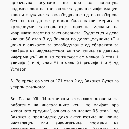
пропишува случаите во кои се наплатува
надоместокот на трошоците за давање информации,
како и случаите за ослободување од оваа обврска
без за тоа да се утврдат било какви мерила и
критериуми, законодавецот допушта мешање на
извршната власт во законодавната, Судот оцени дека
членот 58 став 3 од Законот во делот „случаите и“ и
„како и случаите за ослободување од обврската за
плаќање на надоместокот на трошоците за давање
информации“ не е во согласност со членот 8 став 1
алинеја 3 и 4, член 51 и член 91 алинеја 1 и 5 од
Уставот.
6. Во врска со членот 121 став 2 од Законот Судот го
утврди следното:
Во Глава XII “Интегрирани еколошки дозволи за
работење на инсталациите кои што влијаат врз
животната средина”, односно во членот 95 став 1 од
Законот е предвидено дека активностите на новите
инсталации или значителните промени на
постоечките, кои ги опреде­лува Владата на