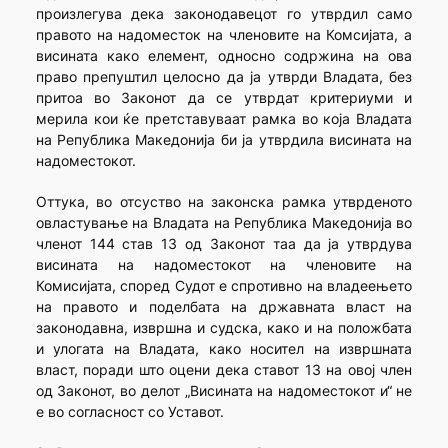
произлегува дека законодавецот го утврдил само
правото на надоместок на членовите на Комсијата, а
висината како елемент, односно содржина на ова
право препуштил целосно да ја утврди Владата, без
притоа во Законот да се утврдат критериуми и
мерила кои ќе претставуваат рамка во која Владата
на Република Македонија би ја утврдила висината на
надоместокот.
Оттука, во отсуство на законска рамка утврденото
овластување на Владата на Република Македонија во
членот 144 став 13 од Законот таа да ја утврдува
висината на надоместокот на членовите на
Комисијата, според Судот е спротивно на владеењето
на правото и поделбата на државната власт на
законодавна, извршна и судска, како и на положбата
и улогата на Владата, како носител на извршната
власт, поради што оцени дека ставот 13 на овој член
од Законот, во делот „Висината на надоместокот и“ не
е во согласност со Уставот.