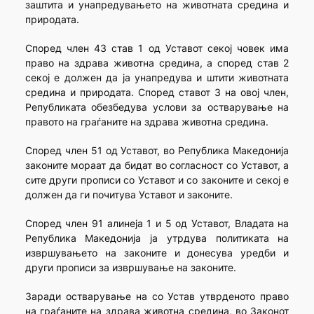
заштита и унапредувањето на животната средина и
природата.
Според член 43 став 1 од Уставот секој човек има
право на здрава животна средина, а според став 2
секој е должен да ја унапредува и штити животната
средина и природата. Според ставот 3 на овој член,
Републиката обезбедува услови за остварување на
правото на граѓаните на здрава животна средина.
Според член 51 од Уставот, во Република Македонија
законите мораат да бидат во согласност со Уставот, а
сите други прописи со Уставот и со законите и секој е
должен да ги почитува Уставот и законите.
Според член 91 алинеја 1 и 5 од Уставот, Владата на
Република Македонија ја утрдува политиката на
извршувањето на законите и донесува уредби и
други прописи за извршување на законите.
Заради остварување на со Устав утврденото право
на граѓаните на здрава животна средина, во Законот