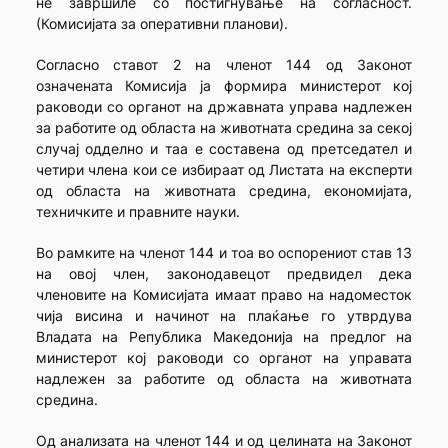
не завршиле со постигнување на согласност.
(Комисијата за оперативни планови).
Согласно ставот 2 на членот 144 од Законот
означената Комисија ја формира министерот кој
раководи со органот на државната управа надлежен
за работите од областа на животната средина за секој
случај одделно и таа е составена од претседател и
четири члена кои се избираат од Листата на експерти
од областа на животната средина, економијата,
техничките и правните науки.
Во рамките на членот 144 и тоа во оспорениот став 13
на овој член, законодавецот предвидел дека
членовите на Комисијата имаат право на надоместок
чија висина и начинот на плаќање го утврдува
Владата на Република Македонија на предлог на
министерот кој раководи со органот на управата
надлежен за работите од областа на животната
средина.
Од анализата на членот 144 и од целината на Законот