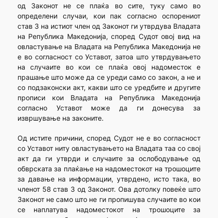
од Законот не се плаќа во сите, туку само во
определени случаи, кои пак согласно оспорениот
став 3 на истиот член од Законот ги утврдува Владата
на Република Македонија, според Судот овој вид на
овластување на Владата на Република Македонија не
е во согласност со Уставот, затоа што утврдувањето
на случаите во кои се плаќа овој надоместок е
прашање што може да се уреди само со закон, а не и
со подзаконски акт, какви што се уредбите и другите
прописи кои Владата на Република Македонија
согласно Уставот може да ги донесува за
извршување на законите.
Од истите причини, според Судот не е во согласност
со Уставот ниту овластувањето на Владата таа со свој
акт да ги утврди и случаите за ослободување од
обврската за плаќање на надоместокот на трошоците
за давање на информации, утврдено, исто така, во
членот 58 став 3 од Законот. Ова дотолку повеќе што
Законот не само што не ги пропишува случаите во кои
се наплатува надоместокот на трошоците за