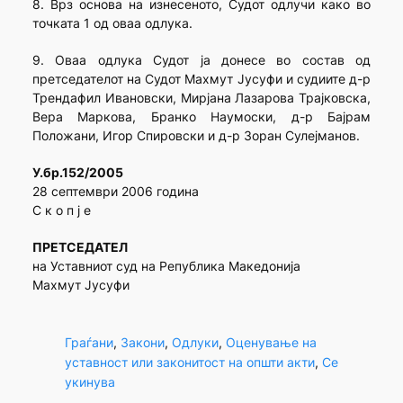
8. Врз основа на изнесеното, Судот одлучи како во
точката 1 од оваа одлука.
9. Оваа одлука Судот ја донесе во состав од
претседателот на Судот Махмут Јусуфи и судиите д-р
Трендафил Ивановски, Мирјана Лазарова Трајковска,
Вера Маркова, Бранко Наумоски, д-р Бајрам
Положани, Игор Спировски и д-р Зоран Сулејманов.
У.бр.152/2005
28 септември 2006 година
С к о п ј е
ПРЕТСЕДАТЕЛ
на Уставниот суд на Република Македонија
Махмут Јусуфи
Граѓани
, 
Закони
, 
Одлуки
, 
Оценување на
уставност или законитост на општи акти
, 
Се
укинува