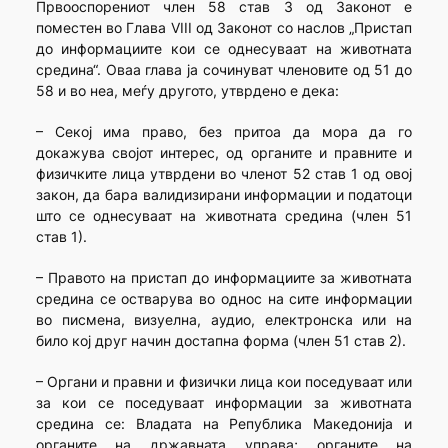
Првооспорениот член 58 став 3 од Законот е
поместен во Глава VIII од Законот со наслов „Пристап
до информациите кои се однесуваат на животната
средина“. Оваа глава ја сочинуват членовите од 51 до
58 и во неа, меѓу другото, утврдено е дека:
– Секој има право, без притоа да мора да го
докажува својот интерес, од органите и правните и
физичките лица утврдени во членот 52 став 1 од овој
закон, да бара валидизирани информации и податоци
што се однесуваат на животната средина (член 51
став 1).
– Правото на пристап до информациите за животната
средина се остварува во однос на сите информации
во писмена, визуелна, аудио, електронска или на
било кој друг начин достапна форма (член 51 став 2).
– Органи и правни и физички лица кои поседуваат или
за кои се поседуваат информации за животната
средина се: Владата на Република Македонија и
органите на државната управа; органите на