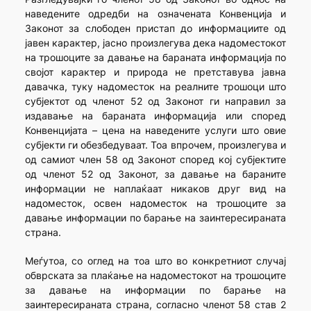
наведените одредби на означената Конвенција и
Законот за слободен пристап до информациите од
јавен карактер, јасно произлегува дека надоместокот
на трошоците за давање на бараната информација по
својот карактер и природа не претставува јавна
давачка, туку надоместок на реалните трошоци што
субјектот од членот 52 од Законот ги направил за
издавање на бараната информација или според
Конвенцијата – цена на наведените услуги што овие
субјекти ги обезбедуваат. Тоа впрочем, произлегува и
од самиот член 58 од Законот според кој субјектите
од членот 52 од Законот, за давање на бараните
информации не наплаќаат никаков друг вид на
надоместок, освен надоместок на трошоците за
давање информации по барање на заинтересираната
страна.
Меѓутоа, со оглед на тоа што во конкретниот случај
обврската за плаќање на надоместокот на трошоците
за давање на информации по барање на
заинтересираната страна, согласно членот 58 став 2