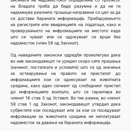
на Владата треба да биде разумна и да не ги
надминува реалните трошоци направени со цел за да
се достави бараната информација. Пребарувањето
на регистрите или евиденциите на податоци, како и
проверувањето на инфромациите на местото каде
што се чуваат или се одржуваат се врши без
надоместок (член 58 од Законот).
Од наведените законски одредби произлегува дека
во нив законодавецот ги уредил скоро сите прашања
(начинот, постапката и условите) што се од значење
за остварување на правото на пристапот до
информациите кои се однесуваат на животната
средина, како еден сегмент од слободниот пристап
до информациите воопшто, што се гарантира во
членот 16 став 3 од Уставот. Во тие рамки, во членот
58 став 1 од Законот, законодавецот утврдил дека
субјектите кои поседуваат или за кои се поседуваат
инфромации за животната средина не наплатуваат
надоместок за давање на бараната информација.