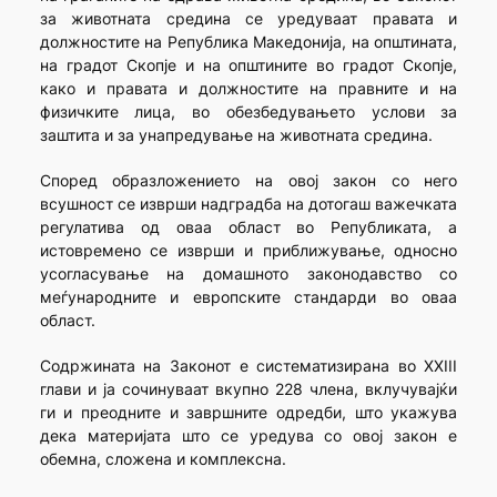
за животната средина се уредуваат правата и
должностите на Република Македонија, на општината,
на градот Скопје и на општините во градот Скопје,
како и правата и должностите на правните и на
физичките лица, во обезбедувањето услови за
заштита и за унапредување на животната средина.
Според образложението на овој закон со него
всушност се изврши надградба на дотогаш важечката
регулатива од оваа област во Републиката, а
истовремено се изврши и приближување, односно
усогласување на домашното законодавство со
меѓународните и европските стандарди во оваа
област.
Содржината на Законот е систематизирана во XXIII
глави и ја сочинуваат вкупно 228 члена, вклучувајќи
ги и преодните и завршните одредби, што укажува
дека материјата што се уредува со овој закон е
обемна, сложена и комплексна.