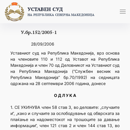
Skip
УСТАВЕН СУД
to
НА РЕПУБЛИКА СЕВЕРНА МАКЕДОНИЈА
content
У.бр.152/2005-1
28/09/2006
Уставниот суд на Република Македонија, врз основа
на членовите 110 и 112 од Уставот на Република
Македонија и член 70 од Деловникот на Уставниот суд
на Република Македонија (“Службен весник на
Република Македонија” бр.70/1992) на седницата
одржана на 28 септември 2006 година, донесе
О Д Л У К А
1. СЕ УКИНУВА член 58 став 3, во деловите: „случаите
и“, „како и случаите за ослободување од обврската за
плаќање на надоместокот на трошоците за давање
информации“, член 121 став 2 и член 144 став 13, во