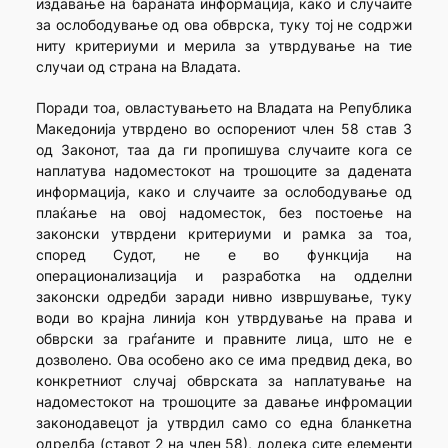
издавање на бараната информација, како и случаите
за ослободување од ова обврска, туку тој не содржи
ниту критериуми и мерила за утврдување на тие
случаи од страна на Владата.
Поради тоа, овластувањето на Владата на Република
Македонија утврдено во оспорениот член 58 став 3
од Законот, таа да ги пропишува случаите кога се
наплатува надоместокот на трошоците за дадената
информација, како и случаите за ослободување од
плаќање на овој надоместок, без постоење на
законски утврдени критериуми и рамка за тоа,
според Судот, не е во функција на
операционализација и разработка на одделни
законски одредби заради нивно извршување, туку
води во крајна линија кон утврдување на права и
обврски за граѓаните и правните лица, што не е
дозволено. Ова особено ако се има предвид дека, во
конкретниот случај обврската за наплатување на
надоместокот на трошоците за давање инфромации
законодавецот ја утврдил само со една бланкетна
одредба (ставот 2 на член 58), додека сите елементи