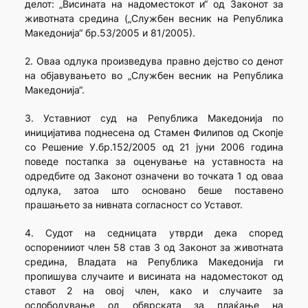
делот: „Висината на надоместокот и“ од Законот за
животната средина („Службен весник на Република
Македонија“ бр.53/2005 и 81/2005).
2. Оваа одлука произведува правно дејство со денот
на објавувањето во „Службен весник на Република
Македонија“.
3. Уставниот суд на Република Македонија по
иницијатива поднесена од Стамен Филипов од Скопје
со Решение У.бр.152/2005 од 21 јуни 2006 година
поведе постапка за оценување на уставноста на
одредбите од Законот означени во точката 1 од оваа
одлука, затоа што основано беше поставено
прашањето за нивната согласност со Уставот.
4. Судот на седницата утврди дека според
оспоренииот член 58 став 3 од Законот за животната
средина, Владата на Република Македонија ги
пропишува случаите и висината на надоместокот од
ставот 2 на овој член, како и случаите за
ослободување од обврската за плаќање на