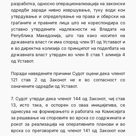
разработка, односно операционализација на законски
одредби заради нивно извршување, туку води кон
утврдување и определување на права и обврски на
граѓаните и правните лица што не кореспондира со
уставно утврдените надлежности на Владата на
Република Македонија, што таа како носител на
државната власт ги има според член 91 од Уставвот и
е во директна колизија со принципот на поделбата на
државната власт утврден во член 8 став 1 алинеја 4
од Уставот.
Поради наведените причини Судот оцени дека членот
121 став 2 од Законот не е во согласност со
означените одредби од Уставот.
7. Судот утврди дека членот 144 од Законот, чиј став
13, исто така, е оспорен со оваа иницијатива, се
однесува на формирањето и работата на Комисијата
за решавање на споровите во врска со содржината и
рокот за реализација на оперативните планови и во
врска со преговорите од членот 141 од Законот кои