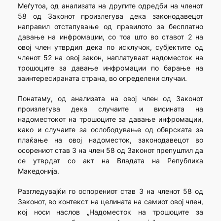
Меѓутоа, од анализата на другите одредби на членот
58 од Законот произлегува дека законодавецот
направил отстапување од правилото за бесплатно
давање на инфромации, со тоа што во ставот 2 на
овој член утврдил дека по исклучок, субјектите од
членот 52 на овој закон, наплатуваат надоместок на
трошоците за давање инфромации по барање на
заинтересираната страна, во определени случаи.
Понатаму, од анализата на овој член од Законот
произлегува дека случаите и висината на
надоместокот на трошоците за давање инфромации,
како и случаите за ослободување од обврската за
плаќање на овој надоместок, законодавецот во
осорениот став 3 на член 58 од Законот препуштил да
се утврдат со акт на Владата на Република
Македонија.
Разгледувајќи го оспорениот став 3 на членот 58 од
Законот, во контекст на целината на самиот овој член,
кој носи наслов „Надоместок на трошоците за