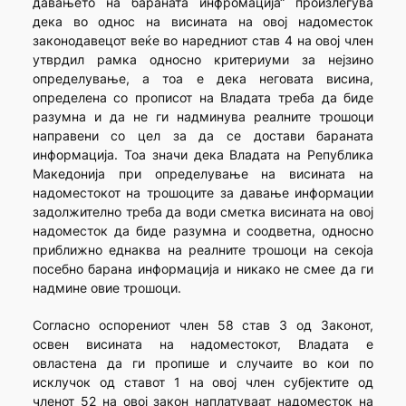
давањето на бараната инфромација“ произлегува
дека во однос на висината на овој надоместок
законодавецот веќе во наредниот став 4 на овој член
утврдил рамка односно критериуми за нејзино
определување, а тоа е дека неговата висина,
определена со прописот на Владата треба да биде
разумна и да не ги надминува реалните трошоци
направени со цел за да се достави бараната
информација. Тоа значи дека Владата на Република
Македонија при определување на висината на
надоместокот на трошоците за давање информации
задолжително треба да води сметка висината на овој
надоместок да биде разумна и соодветна, односно
приближно еднаква на реалните трошоци на секоја
посебно барана информација и никако не смее да ги
надмине овие трошоци.
Согласно оспорениот член 58 став 3 од Законот,
освен висината на надоместокот, Владата е
овластена да ги пропише и случаите во кои по
исклучок од ставот 1 на овој член субјектите од
членот 52 на овој закон наплатуваат надоместок на