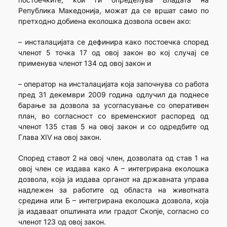
Република Македонија, можат да се вршат само по
претходно добиена еколошка дозвола освен ако:
– инсталацијата се дефинира како постоечка според
членот 5 точка 17 од овој закон во кој случај се
применува членот 134 од овој закон и
– оператор на инсталацијата која започнува со работа
пред 31 декември 2009 година одлучил да поднесе
барање за дозвола за усогласување со оперативен
план, во согласност со временскиот распоред од
членот 135 став 5 на овој закон и со одредбите од
Глава XIV на овој закон.
Според ставот 2 на овој член, дозволата од став 1 на
овој член се издава како А – интегрирана еколошка
дозвола, која ја издава органот на државната управа
надлежен за работите од областа на животната
средина или Б – интегрирана еколошка дозвола, која
ја издаваат општината или градот Скопје, согласно со
членот 123 од овој закон.