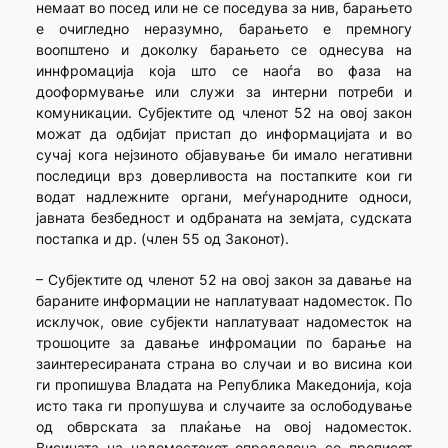
немаат во посед или не се поседува за нив, барањето
е очигледно неразумно, барањето е премногу
воопштено и доколку барањето се однесува на
иннфромација која што се наоѓа во фаза на
дооформување или служи за интерни потреби и
комуникации. Субјектите од членот 52 на овој закон
можат да одбијат пристап до информацијата и во
сучај кога нејзиното објавување би имало негативни
последици врз доверливоста на постапките кои ги
водат надлежните органи, меѓународните односи,
јавната безбедност и одбраната на земјата, судската
постапка и др. (член 55 од Законот).
– Субјектите од членот 52 на овој закон за давање на
бараните информации не наплатуваат надоместок. По
исклучок, овие субјекти наплатуваат надоместок на
трошоците за давање инфромации по барање на
заинтересираната страна во случаи и во висина кои
ги пропишува Владата на Република Македонија, која
исто така ги пропушува и случаите за ослободување
од обврската за плаќање на овој надоместок.
Висината на надоместокот определена со прописот