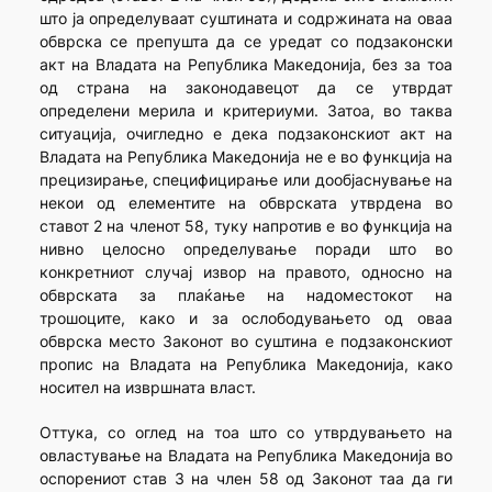
што ја определуваат суштината и содржината на оваа
обврска се препушта да се уредат со подзаконски
акт на Владата на Република Македонија, без за тоа
од страна на законодавецот да се утврдат
определени мерила и критериуми. Затоа, во таква
ситуација, очигледно е дека подзаконскиот акт на
Владата на Република Македонија не е во функција на
прецизирање, специфицирање или дообјаснување на
некои од елементите на обврската утврдена во
ставот 2 на членот 58, туку напротив е во функција на
нивно целосно определување поради што во
конкретниот случај извор на правото, односно на
обврската за плаќање на надоместокот на
трошоците, како и за ослободувањето од оваа
обврска место Законот во суштина е подзаконскиот
пропис на Владата на Република Македонија, како
носител на извршната власт.
Оттука, со оглед на тоа што со утврдувањето на
овластување на Владата на Република Македонија во
оспорениот став 3 на член 58 од Законот таа да ги