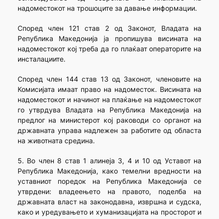
надоместокот на трошоците за давање информации.
Според член 121 став 2 од Законот, Владата на
Република Македонија ја пропишува висината на
надоместокот кој треба да го плаќаат операторите на
инсталациите.
Според член 144 став 13 од Законот, членовите на
Комисијата имаат право на надоместок. Висината на
надоместокот и начинот на плаќање на надоместокот
го утврдува Владата на Република Македонија на
предлог на министерот кој раководи со органот на
државната управа надлежен за работите од областа
на животната средина.
5. Во член 8 став 1 алинеја 3, 4 и 10 од Уставот на
Република Македонија, како темелни вредности на
уставниот поредок на Република Македонија се
утврдени: владеењето на правото, поделба на
државната власт на законодавна, извршна и судска,
како и уредувањето и хуманизацијата на просторот и