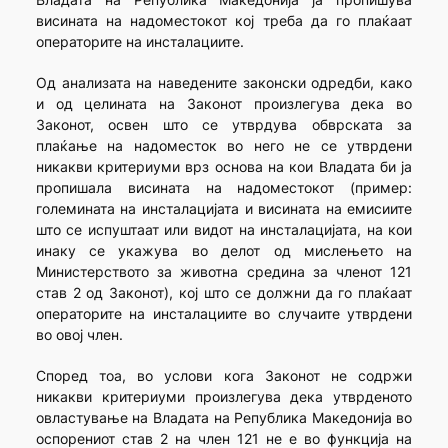
висината на надоместокот кој треба да го плаќаат
операторите на инсталациите.
Од анализата на наведените законски одредби, како
и од целината на Законот произлегува дека во
Законот, освен што се утврдува обврската за
плаќање на надоместок во него не се утврдени
никакви критериуми врз основа на кои Владата би ја
пропишала висината на надоместокот (пример:
големината на инсталацијата и висината на емисиите
што се испуштаат или видот на инсталацијата, на кои
инаку се укажува во делот од мислењето на
Министерството за животна средина за членот 121
став 2 од Законот), кој што се должни да го плаќаат
операторите на инсталациите во случаите утврдени
во овој член.
Според тоа, во услови кога Законот не содржи
никакви критериуми произлегува дека утврденото
овластување на Владата на Република Македонија во
оспорениот став 2 на член 121 не е во функција на