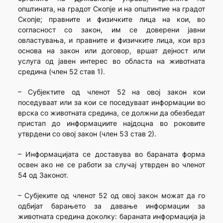
општината, на градот Скопје и на општинтие на градот
Скопје; правните и физичките лица на кои, во
согласност со закон, им се доверени јавни
овластувања, и правните и физичките лица, кои врз
основа на закон или договор, вршат дејност или
услуга од јавен интерес во областа на животната
средина (член 52 став 1).
– Субјектите од членот 52 на овој закон кои
поседуваат или за кои се поседуваат информации во
врска со животната средина, се должни да обезбедат
пристап до информациите најдоцна во роковите
утврдени со овој закон (член 53 став 2).
– Информацијата се доставува во бараната форма
освен ако не се работи за случај утврден во членот
54 од Законот.
– Субјеките од членот 52 од овој закон можат да го
одбијат барањето за давање информации за
животната средина доколку: бараната информација ја