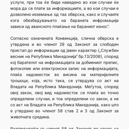
услуги, при тоа ќе биде наведено во кои случаи ќе
мора да се плати за информациите, а во кои случаи е
дозволено изземање од таа обврска, како и случаите
кога обезбедувањето на бараната инфромација
зависи од авансното плаќање на бараниот износ“.
Согласно означената Конвенција, слична обврска е
утврдена и во членот 29 од Законот за слободен
пристап до информации од јавен карактер („Службен
весник на Република Македонија“ бр.13/2006), според
кој барателот на инфромацијата за добиениот препис,
фотокопие или електронски запис на информацијата,
плаќа надоместок во висина на материјалните
трошоци, која, исто така, се утврдува со акт на
Владата на Република Македонија. Меѓутоа, според
овој закон, овој вид надоместок се плаќа во точно
определени случаи, и тоа определени со закон, а не
со акт на Владата на Република Македонија, како што
е утврдено во членот 58 став 2 и 3 од Законот за
животната средина.
Разгледувајќи го членот 58 од Законот во однос на