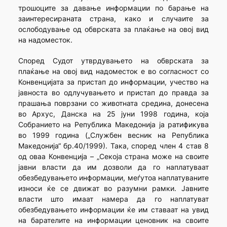
трошоците за давање информации по барање на
заинтересираната страна, како и случаите за
ослободување од обврската за плаќање на овој вид
на надоместок.
Според Судот утврдувањето на обврската за
плаќање на овој вид надоместок е во согласност со
Конвенцијата за пристап до информации, учество на
јавноста во одлучувањето и пристап до правда за
прашања поврзани со животната средина, донесена
во Архус, Данска на 25 јуни 1998 година, која
Собранието на Република Македонија ја ратификува
во 1999 година („Службен весник на Република
Македонија“ бр.40/1999). Така, според член 4 став 8
од оваа Конвенција – „Секоја страна може на своите
јавни власти да им дозволи да го наплатуваат
обезбедувањето информации, меѓутоа наплатуваните
износи ќе се движат во разумни рамки. Јавните
власти што имаат намера да го наплатуват
обезбедувањето информации ќе им ставаат на увид
на барателите на информации ценовник на своите