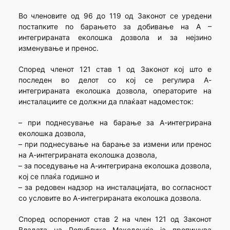
Во членовите од 96 до 119 од Законот се уредени
постапките по барањето за добивање на А –
интегрираната еколошка дозвола и за нејзино
изменување и пренос.
Според членот 121 став 1 од Законот кој што е
последен во делот со кој се регулира А-
интегрираната еколошка дозвола, операторите на
инсталациите се должни да плаќаат надоместок:
– при поднесување на барање за А-интегрирана
еколошка дозвола,
– при поднесување на барање за измени или пренос
на А-интегрираната еколошка дозвола,
– за поседување на А-интегрирана еколошка дозвола,
кој се плаќа годишно и
– за редовен надзор на инсталацијата, во согласност
со условите во А-интегрираната еколошка дозвола.
Според оспорениот став 2 на член 121 од Законот
Владата на Република Македонија ја пропишува