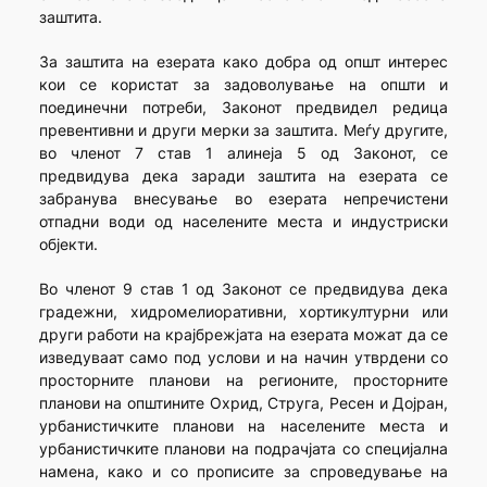
заштита.
За заштита на езерата како добра од општ интерес
кои се користат за задоволување на општи и
поединечни потреби, Законот предвидел редица
превентивни и други мерки за заштита. Меѓу другите,
во членот 7 став 1 алинеја 5 од Законот, се
предвидува дека заради заштита на езерата се
забранува внесување во езерата непречистени
отпадни води од населените места и индустриски
објекти.
Во членот 9 став 1 од Законот се предвидува дека
градежни, хидромелиоративни, хортикултурни или
други работи на крајбрежјата на езерата можат да се
изведуваат само под услови и на начин утврдени со
просторните планови на регионите, просторните
планови на општините Охрид, Струга, Ресен и Дојран,
урбанистичките планови на населените места и
урбанистичките планови на подрачјата со специјална
намена, како и со прописите за спроведување на