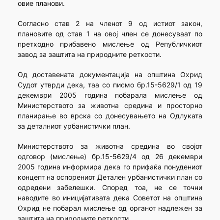
овие планови.
Согласно став 2 на членот 9 од истиот закон,
плановите од став 1 на овој член се донесуваат по
претходно прибавено мислење од Републичкиот
завод за заштита на природните реткости.
Од доставената документација на општина Охрид
Судот утврди дека, таа со писмо бр.15-5629/1 од 19
декември 2005 година побарала мислење од
Министерството за животна средина и просторно
планирање во врска со донесувањето на Одлуката
за деталниот урбанистички план.
Министерството за животна средина во својот
одговор (мислење) бр.15-5629/4 од 26 декември
2005 година информира дека го прифаќа понудениот
концепт на оспорениот Детален урбанистички план со
одредени забелешки. Според тоа, не се точни
наводите во иницијативата дека Советот на општина
Охрид не побарал мислење од органот надлежен за
заштита на природните реткости.