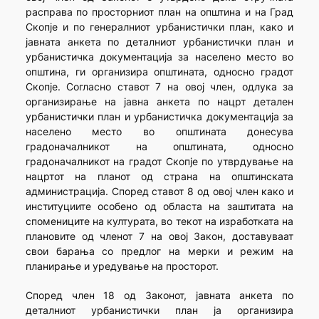
расправа по просторниот план на општина и на Град
Скопје и по генералниот урбанистички план, како и
јавната анкета по деталниот урбанистички план и
урбанистичка документација за населено место во
општина, ги организира општината, односно градот
Скопје. Согласно ставот 7 на овој член, одлука за
организирање на јавна анкета по нацрт детален
урбанистички план и урбанистичка документација за
населено место во општината донесува
градоначалникот на општината, односно
градоначалникот на градот Скопје по утврдување на
нацртот на планот од страна на општинската
администрација. Според ставот 8 од овој член како и
институциите особено од областа на заштитата на
спомениците на културата, во текот на изработката на
плановите од членот 7 на овој Закон, доставуваат
свои барања со предлог на мерки и режим на
планирање и уредување на просторот.
Според член 18 од Законот, јавната анкета по
деталниот урбанистички план ја организира