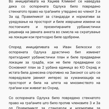
Во иницијативата на Хаџиев Климент се наведува
дека со оспорената Одлука било повредено
стекнатото право на граѓаните утврдено во членот 3 и
3а од Правилникот за стандарди и нормативи за
уредување на просторот и биле извршени измени на
постоечките и презентираните урбанистички
решенија на јавната анкета во смисла на скратување
на локации кои претходно биле одобрени.
Според иницијативата на Иван Белкоски со
оспорената Одлука драстично бил изменет
претходниот урбанистички план и биле предвидени
локации за градба, кои не биле предвидени со
Основниот план за 2 урбана единица во КО Охрид и
истата била донесена спротивно на Законот со што се
повредувале јавниот интерес за хуманизација на
просторот и била на штета на мнозинството на
граѓани кои живеат во Охрид.
Со оспорената Одлука било повредено стекнатото
право на граѓаните што било против членовите 3 и 3а
од Правилникот за стандарди и нормативи за