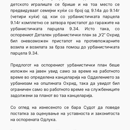
детското игралиште се брише и на тоа место се
предвидуваат семејни куќи со број од 9.14а до 9.14г
(четири куќи) од кои со урбанистичката парцела
9.14г комплетно се затвора пристапот до гаражите на
урбанистичката парцела 9.34. Исто така, со
оспорениот Детален урбанистички план за „У2“ Охрид
бил оневозможен пристапот на противпожарните
возила и возилата за брза помош до урбанистичката
парцела 9.34.
Предлогот на оспорениот урбанистички план беше
изложен на јавен увид само за време на работното
време во определена канцеларија на Одделението за
урбанизам на општината Охрид, така да увидот бил
ограничен само во работното време на службениците
задолжени за планот во таа канцеларија.
Со оглед на изнесеното се бара Судот да поведе
постапка за оценување на уставноста и законитоста
на оспорената Одлука.