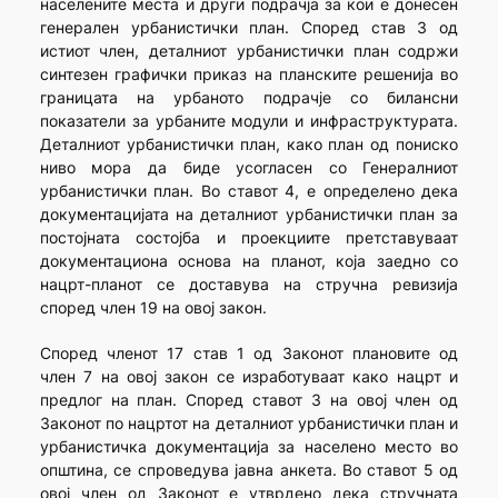
населените места и други подрачја за кои е донесен
генерален урбанистички план. Според став 3 од
истиот член, деталниот урбанистички план содржи
синтезен графички приказ на планските решенија во
границата на урбаното подрачје со билансни
показатели за урбаните модули и инфраструктурата.
Деталниот урбанистички план, како план од пониско
ниво мора да биде усогласен со Генералниот
урбанистички план. Во ставот 4, е определено дека
документацијата на деталниот урбанистички план за
постојната состојба и проекциите претставуваат
документациона основа на планот, која заедно со
нацрт-планот се доставува на стручна ревизија
според член 19 на овој закон.
Според членот 17 став 1 од Законот плановите од
член 7 на овој закон се изработуваат како нацрт и
предлог на план. Според ставот 3 на овој член од
Законот по нацртот на деталниот урбанистички план и
урбанистичка документација за населено место во
општина, се спроведува јавна анкета. Во ставот 5 од
овој член од Законот е утврдено дека стручната