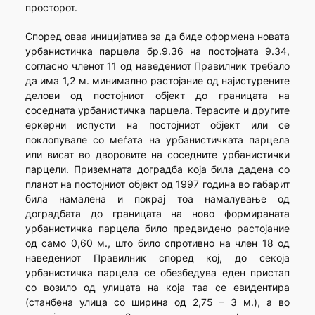
просторот.
Според оваа иницијатива за да биде оформена новата
урбанистичка парцела бр.9.36 на постојната 9.34,
согласно членот 11 од наведениот Правилник требало
да има 1,2 м. минимално растојание од најистурените
делови од постојниот објект до границата на
соседната урбанистичка парцела. Терасите и другите
еркерни испусти на постојниот објект или се
поклопувале со меѓата на урбанистичката парцела
или висат во дворовите на соседните урбанистички
парцели. Приземната доградба која била дадена со
планот на постојниот објект од 1997 година во габарит
била намалена и покрај тоа намалување од
доградбата до границата на ново формираната
урбанистичка парцела било предвидено растојание
од само 0,60 м., што било спротивно на член 18 од
наведениот Правилник според кој, до секоја
урбанистичка парцела се обезбедува еден пристап
со возило од улицата на која таа се евидентира
(станбена улица со ширина од 2,75 – 3 м.), а во