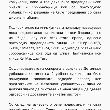
комуналии, како и тоа дека биле предвидени нови
објекти и сообраќајници кои со претходното
урбанистичко решение не биле предвидени со оваа
ширина и габарит.
Подносителите на иницијативата понатаму наведуваат
дека поднеле анкетни листови со кои барале да не
им биде нарушено стекнатото право, односно
претходно предвидената улица на КП.бр.17115/1,
17116, 16944/3, 17115/4, 17113 и друго да остане како
сообраќајница која оди од улица Партизанска кон
улица Кеј Маршал Тито.
Со донесувањето на оспорената одлука за Деталниот
урбанистички план на 2 урбана единица не биле
почитувани законските одредби според кои
предлагачите на Деталниот урбанистички план се
должни планот да го стават на јавен увид и да даваат
одговори на доставените анкетни листови.
Со оглед на изнесеното овие подносители на оваа
иницијатива бараат Судот да поведе постапка за