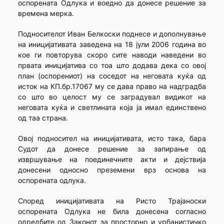
оспорената Одлука и воедно да донесе решение за
времена мерка.
Подносителот Иван Белкоски поднесе и дополнување
на иницијативата заведена на 18 јули 2006 година во
кое ги повторува скоро сите наводи наведени во
првата иницијатива со тоа што додава дека со овој
план (оспорениот) на соседот на неговата куќа од
исток на КП.бр.17067 му се дава право на надградба
со што во целост му се заградувал видикот на
неговата куќа и светлината која ја имал единствено
од таа страна.
Овој подносител на иницијативата, исто така, бара
Судот да донесе решение за запирање од
извршување на поединечните акти и дејствија
донесени односно преземени врз основа на
оспорената одлука.
Според иницијативата на Ристо Трајаноски
оспорената Одлука не била донесена согласно
одредбите од Законот за просторно и урбанистичко