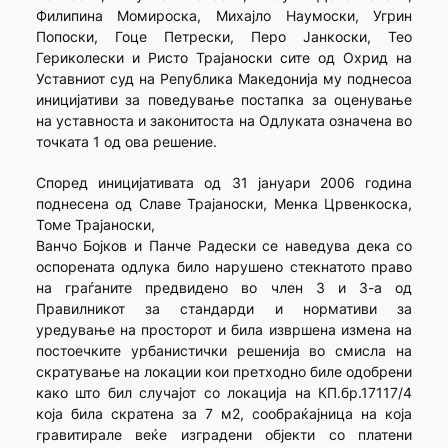
Филипина Момироска, Михајло Наумоски, Угрин
Попоски, Гоце Петрески, Перо Јанкоски, Тео
Гериколески и Ристо Трајаноски сите од Охрид на
Уставниот суд на Република Македонија му поднесоа
иницијативи за поведување постапка за оценување
на уставноста и законитоста на Одлуката означена во
точката 1 од ова решение.
Според иницијативата од 31 јануари 2006 година
поднесена од Славе Трајаноски, Менка Црвенкоска,
Томе Трајаноски,
Ванчо Бојков и Панче Радески се наведува дека со
оспорената одлука било нарушено стекнатото право
на граѓаните предвидено во член 3 и 3-а од
Правилникот за стандарди и нормативи за
уредување на просторот и била извршена измена на
постоечките урбанистички решенија во смисла на
скратување на локации кои претходно биле одобрени
како што бил случајот со локација на КП.бр.17117/4
која била скратена за 7 м2, сообраќајница на која
гравитирале веќе изградени објекти со платени