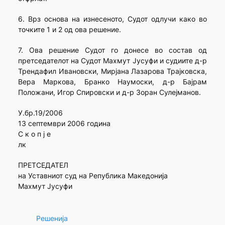
6. Врз основа на изнесеното, Судот одлучи како во
точките 1 и 2 од ова решение.
7. Ова решение Судот го донесе во состав од
претседателот на Судот Махмут Јусуфи и судиите д-р
Трендафил Ивановски, Мирјана Лазарова Трајковска,
Вера Маркова, Бранко Наумоски, д-р Бајрам
Положани, Игор Спировски и д-р Зоран Сулејманов.
У.бр.19/2006
13 септември 2006 година
С к о п ј е
лк
ПРЕТСЕДАТЕЛ
на Уставниот суд на Република Македонија
Махмут Јусуфи
Решенија