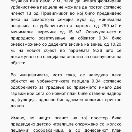
случајов има само 2 м., така да новата формирана
урбанистичка парцела не можела да постои согласно
членот 13 од Правилникот во кој било предвидено
дека за самостојна семејна куќа од минимална
површина на урбанистичката парцела од 280 м2 и
минимална широчина од 15 м2. Осончувањето и
природното осветлување на објектот 9.34 било
оневозможено со дадената висина на венец од 10.20
м. на новиот објект во парцелата 9.36 што се
докажувало со специјална анализа за осончување на
објекти.
Во иницијативата, исто така, се наведува дека
објектот на урбанистичката парцела 9.34 согласно
одобрението за градење во приземјето имало две
гаражи кои сега со новиот план биле ставени надвор
од функција, односно бил одземен колскиот пристап
до нив.
Имено, во нацрт планот на тој простор било
предвидено детско игралиште опкружено со „колско
пешачки“ сообраќајници, а со донесениот план