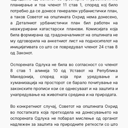
планирање и тоа членот 11 став 1, според кој било
потребно да се донесе генерален урбанистички план,
а таков Советот на општината Охрид нема донесено,
а Деталниот урбанистички план бил работен на
неажурирани катастарски планови. Комисијата која
била формирана од градоначалникот на општината не
му одговорила на анкетниот лист на подносителот на
иницијативата со што се повредувал членот 24 став 8
од Законот.
Оспорената Одлука не била во согласност со членот
8 став 1 алинеја 10 од Уставот на Република
Македонија, според која при уредување и
хуманизација на просторот се барало почитување на
законските прописи кои се однесуваат и на заштита и
унапредување на животната средина и на природата.
Во конкретниот случај, Советот на општината Охрид
во постапката која претходела на донесувањето на
оспорената Одлука не побарал мислење од органот
надлежен за заштита на природните реткости со што