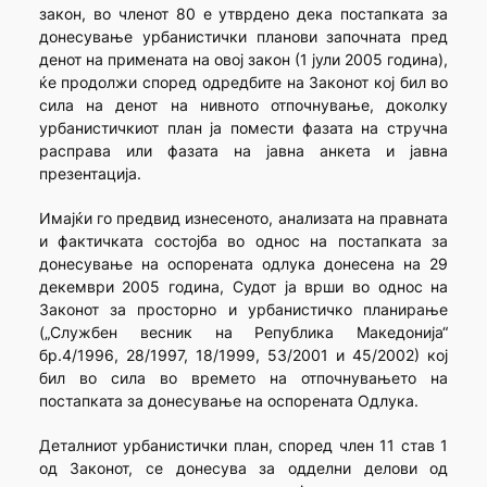
закон, во членот 80 е утврдено дека постапката за
донесување урбанистички планови започната пред
денот на примената на овој закон (1 јули 2005 година),
ќе продолжи според одредбите на Законот кој бил во
сила на денот на нивното отпочнување, доколку
урбанистичкиот план ја помести фазата на стручна
расправа или фазата на јавна анкета и јавна
презентација.
Имајќи го предвид изнесеното, анализата на правната
и фактичката состојба во однос на постапката за
донесување на оспорената одлука донесена на 29
декември 2005 година, Судот ја врши во однос на
Законот за просторно и урбанистичко планирање
(„Службен весник на Република Македонија“
бр.4/1996, 28/1997, 18/1999, 53/2001 и 45/2002) кој
бил во сила во времето на отпочнувањето на
постапката за донесување на оспорената Одлука.
Деталниот урбанистички план, според член 11 став 1
од Законот, се донесува за одделни делови од