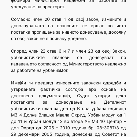
формира министерот надлежен за работите за
уредување на просторот.
Согласно член 20 став 1 од овој закон, измените и
дополнувањата на плановите се вршат по иста
постапка пропишана за нивното донесување, доколку
со овој закон не е поинаку уредено.
Според член 22 став 6 и 7 и член 23 од овој Закон,
урбанистичките планови се донесуваат по
издавањето согласност од Министерството надлежно
за работите на урбанизмот.
Имајќи ги предвид изнесените законски одредби и
утврдената фактичка состојба врз основа на
доставена документација, Судот утврди дека
постапката за донесување на Деталниот
урбанистички план за дел од Втора урбана единица
МЗ-4 Долна Влашка Маала Охрид, Урбан модул од 1
до 11 и Урбан модул 12 во втора УЕ МЗ 10 Центар –
дел Охрид од 2005 – 2010 година бр. 08-3087/3 од
29 декември 2005 година, донесена од Советот на