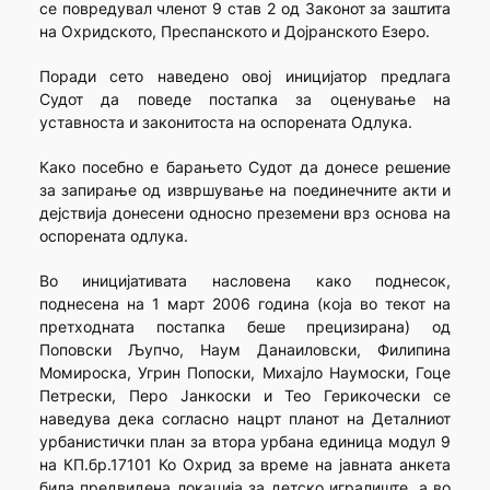
се повредувал членот 9 став 2 од Законот за заштита
на Охридското, Преспанското и Дојранското Езеро.
Поради сето наведено овој иницијатор предлага
Судот да поведе постапка за оценување на
уставноста и законитоста на оспорената Одлука.
Како посебно е барањето Судот да донесе решение
за запирање од извршување на поединечните акти и
дејствија донесени односно преземени врз основа на
оспорената одлука.
Во иницијативата насловена како поднесок,
поднесена на 1 март 2006 година (која во текот на
претходната постапка беше прецизирана) од
Поповски Љупчо, Наум Данаиловски, Филипина
Момироска, Угрин Попоски, Михајло Наумоски, Гоце
Петрески, Перо Јанкоски и Тео Герикочески се
наведува дека согласно нацрт планот на Деталниот
урбанистички план за втора урбана единица модул 9
на КП.бр.17101 Ко Охрид за време на јавната анкета
била предвидена локација за детско игралиште, а во