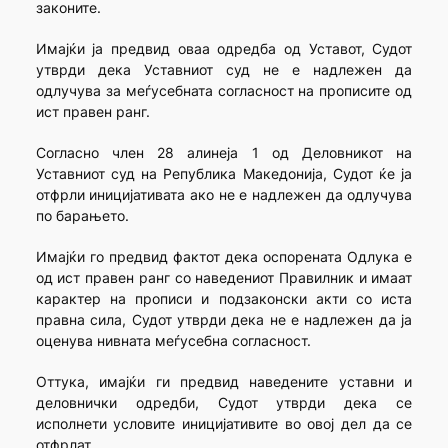
законите.
Имајќи ја предвид оваа одредба од Уставот, Судот
утврди дека Уставниот суд не е надлежен да
одлучува за меѓусебната согласност на прописите од
ист правен ранг.
Согласно член 28 алинеја 1 од Деловникот на
Уставниот суд на Република Македонија, Судот ќе ја
отфрли иницијативата ако не е надлежен да одлучува
по барањето.
Имајќи го предвид фактот дека оспорената Одлука е
од ист правен ранг со наведениот Правилник и имаат
карактер на прописи и подзаконски акти со иста
правна сила, Судот утврди дека не е надлежен да ја
оценува нивната меѓусебна согласност.
Оттука, имајќи ги предвид наведените уставни и
деловнички одредби, Судот утврди дека се
исполнети условите иницијативите во овој дел да се
отфрлат.