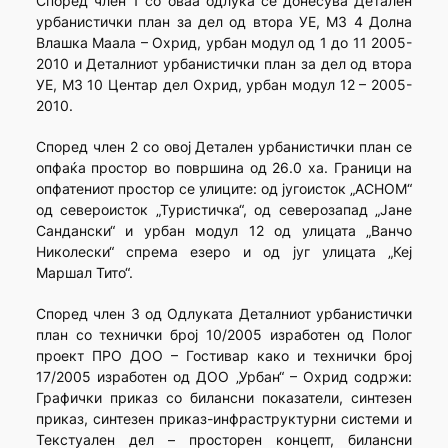
Според член 1 со оваа одлука се донесува Детален
урбанистички план за дел од втора УЕ, МЗ 4 Долна
Влашка Маала – Охрид, урбан модул од 1 до 11 2005-
2010 и Деталниот урбанистички план за дел од втора
УЕ, МЗ 10 Центар дел Охрид, урбан модул 12 – 2005-
2010.
Според член 2 со овој Детален урбанистички план се
опфаќа простор во површина од 26.0 ха. Граници на
опфатениот простор се улиците: од југоисток „АСНОМ“
од североисток „Туристичка“, од северозапад „Јане
Сандански“ и урбан модул 12 од улицата „Ванчо
Николески“ спрема езеро и од југ улицата „Кеј
Маршал Тито“.
Според член 3 од Одлуката Деталниот урбанистички
план со технички број 10/2005 изработен од Полог
проект ПРО ДОО – Гостивар како и технички број
17/2005 изработен од ДОО „Урбан“ – Охрид содржи:
Графички приказ со билансни показатели, синтезен
приказ, синтезен приказ-инфраструктурни системи и
Текстуален дел – просторен концепт, билансни