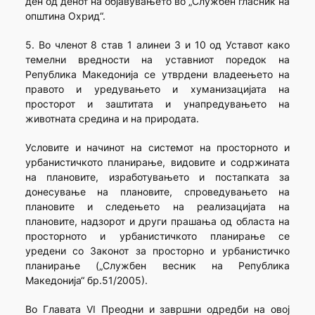
ден од денот на објавувањето во „Службен гласник на
општина Охрид“.
5. Во членот 8 став 1 алинеи 3 и 10 од Уставот како
темелни вредности на уставниот поредок на
Република Македонија се утврдени владеењето на
правото и уредувањето и хуманизацијата на
просторот и заштитата и унапредувањето на
животната средина и на природата.
Условите и начинот на системот на просторното и
урбанистичкото планирање, видовите и содржината
на плановите, изработувањето и постапката за
донесување на плановите, спроведувањето на
плановите и следењето на реализацијата на
плановите, надзорот и други прашања од областа на
просторното и урбанистичкото планирање се
уредени со Законот за просторно и урбанистичко
планирање („Службен весник на Република
Македонија“ бр.51/2005).
Во Главата VI Преодни и завршни одредби на овој