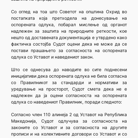
Со оглед на тоа што Советот на општина Охрид во
постапката која претходела на донесување на
оспорената одлука, побарал мислење од органот
надлежен за заштита на природните реткости, кое
нешто од доставената документација е утврдено како
фактичка состојба Судот оцени дека не може да се
постави прашањето за согласноста на оспорената
одлука со Уставот и наведениот закон.
Што се однесува до наводите во сите поднесени
иницијативи дека оспорената одлука не била согласна
со Правилникот за стандарди и нормативи за
уредување на просторот, Судот смета дека не е
надлежен да ја оцени согласноста на оспорената
одлука со наведениот Правилник, поради следното:
Согласно член 110 алинеја 2 од Уставот на Република
Македонија, Судот одлучува за согласноста на
законите со Уставот и за согласноста на другите
прописи и на колективните договори со Уставот и со