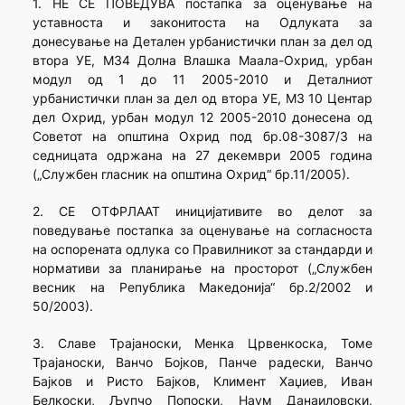
1. НЕ СЕ ПОВЕДУВА постапка за оценување на
уставноста и законитоста на Одлуката за
донесување на Детален урбанистички план за дел од
втора УЕ, МЗ4 Долна Влашка Маала-Охрид, урбан
модул од 1 до 11 2005-2010 и Деталниот
урбанистички план за дел од втора УЕ, МЗ 10 Центар
дел Охрид, урбан модул 12 2005-2010 донесена од
Советот на општина Охрид под бр.08-3087/3 на
седницата одржана на 27 декември 2005 година
(„Службен гласник на општина Охрид“ бр.11/2005).
2. СЕ ОТФРЛААТ иницијативите во делот за
поведување постапка за оценување на согласноста
на оспорената одлука со Правилникот за стандарди и
нормативи за планирање на просторот („Службен
весник на Република Македонија“ бр.2/2002 и
50/2003).
3. Славе Трајаноски, Менка Црвенкоска, Томе
Трајаноски, Ванчо Бојков, Панче радески, Ванчо
Бајков и Ристо Бајков, Климент Хаџиев, Иван
Белкоски, Љупчо Попоски, Наум Данаиловски,