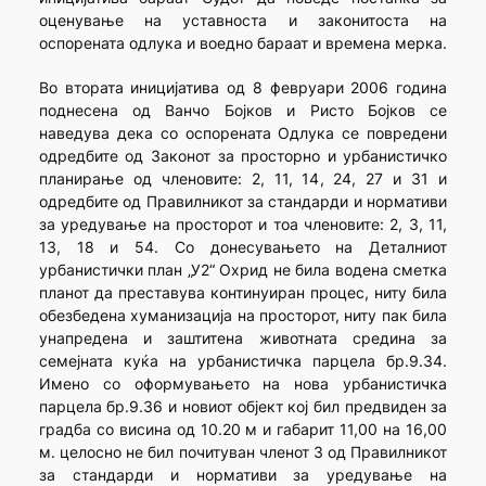
оценување на уставноста и законитоста на
оспорената одлука и воедно бараат и времена мерка.
Во втората иницијатива од 8 февруари 2006 година
поднесена од Ванчо Бојков и Ристо Бојков се
наведува дека со оспорената Одлука се повредени
одредбите од Законот за просторно и урбанистичко
планирање од членовите: 2, 11, 14, 24, 27 и 31 и
одредбите од Правилникот за стандарди и нормативи
за уредување на просторот и тоа членовите: 2, 3, 11,
13, 18 и 54. Со донесувањето на Деталниот
урбанистички план „У2“ Охрид не била водена сметка
планот да преставува континуиран процес, ниту била
обезбедена хуманизација на просторот, ниту пак била
унапредена и заштитена животната средина за
семејната куќа на урбанистичка парцела бр.9.34.
Имено со оформувањето на нова урбанистичка
парцела бр.9.36 и новиот објект кој бил предвиден за
градба со висина од 10.20 м и габарит 11,00 на 16,00
м. целосно не бил почитуван членот 3 од Правилникот
за стандарди и нормативи за уредување на