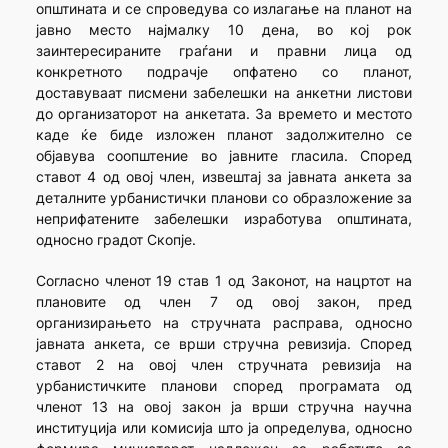
општината и се спроведува со излагање на планот на
јавно место најмалку 10 дена, во кој рок
заинтересираните граѓани и правни лица од
конкретното подрачје опфатено со планот,
доставуваат писмени забелешки на анкетни листови
до организаторот на анкетата. За времето и местото
каде ќе биде изложен планот задолжително се
објавува соопштение во јавните гласила. Според
ставот 4 од овој член, извештај за јавната анкета за
деталните урбанистички планови со образложение за
неприфатените забелешки изработува општината,
односно градот Скопје.
Согласно членот 19 став 1 од Законот, на нацртот на
плановите од член 7 од овој закон, пред
организирањето на стручната расправа, односно
јавната анкета, се врши стручна ревизија. Според
ставот 2 на овој член стручната ревизија на
урбанистичките планови според програмата од
членот 13 на овој закон ја врши стручна научна
институција или комисија што ја определува, односно