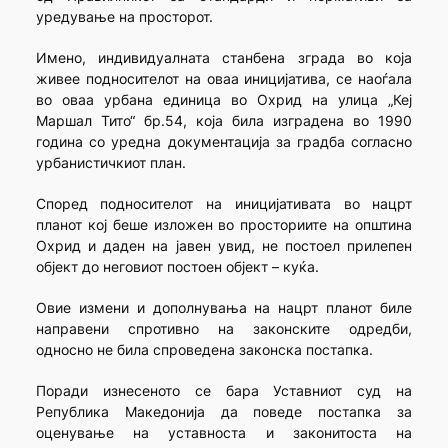
уредување на просторот.
Имено, индивидуалната станбена зграда во која
живее подносителот на оваа иницијатива, се наоѓала
во оваа урбана единица во Охрид на улица „Кеј
Маршал Тито“ бр.54, која била изградена во 1990
година со уредна документација за градба согласно
урбанистичкиот план.
Според подносителот на иницијативата во нацрт
планот кој беше изложен во просториите на општина
Охрид и даден на јавен увид, не постоел прилепен
објект до неговиот постоен објект – куќа.
Овие измени и дополнувања на нацрт планот биле
направени спротивно на законските одредби,
односно не била спроведена законска постапка.
Поради изнесеното се бара Уставниот суд на
Република Македонија да поведе постапка за
оценување на уставноста и законитоста на