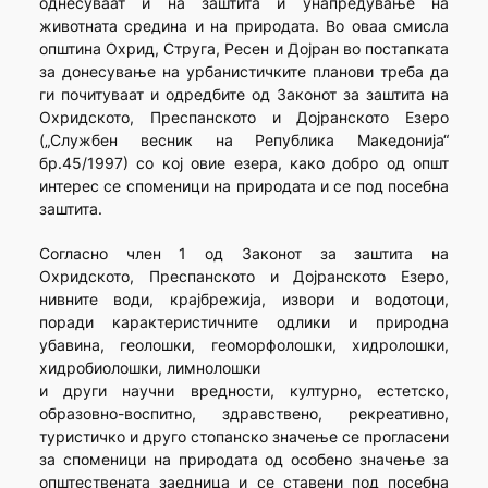
однесуваат и на заштита и унапредување на
животната средина и на природата. Во оваа смисла
општина Охрид, Струга, Ресен и Дојран во постапката
за донесување на урбанистичките планови треба да
ги почитуваат и одредбите од Законот за заштита на
Охридското, Преспанското и Дојранското Езеро
(„Службен весник на Република Македонија“
бр.45/1997) со кој овие езера, како добро од општ
интерес се споменици на природата и се под посебна
заштита.
Согласно член 1 од Законот за заштита на
Охридското, Преспанското и Дојранското Езеро,
нивните води, крајбрежија, извори и водотоци,
поради карактеристичните одлики и природна
убавина, геолошки, геоморфолошки, хидролошки,
хидробиолошки, лимнолошки
и други научни вредности, културно, естетско,
образовно-воспитно, здравствено, рекреативно,
туристичко и друго стопанско значење се прогласени
за споменици на природата од особено значење за
општествената заедница и се ставени под посебна