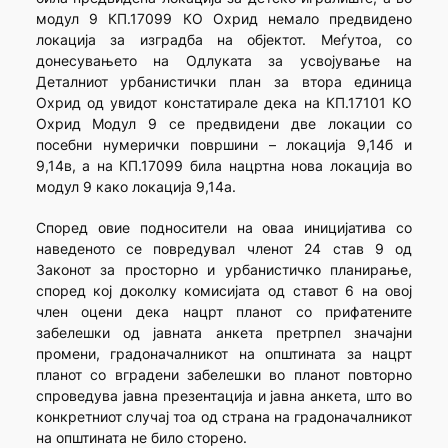
модул 9 КП.17099 КО Охрид немало предвидено
локација за изградба на објектот. Меѓутоа, со
донесувањето на Одлуката за усвојување на
Деталниот урбанистички план за втора единица
Охрид од увидот констатирале дека на КП.17101 КО
Охрид Модул 9 се предвидени две локации со
посебни нумерички површини – локација 9,14б и
9,14в, а на КП.17099 била нацртна нова локација во
модул 9 како локација 9,14а.
Според овие подносители на оваа иницијатива со
наведеното се повредувал членот 24 став 9 од
Законот за просторно и урбанистичко планирање,
според кој доколку комисијата од ставот 6 на овој
член оцени дека нацрт планот со прифатените
забелешки од јавната анкета претрпел значајни
промени, градоначалникот на општината за нацрт
планот со вградени забелешки во планот повторно
спроведува јавна презентација и јавна анкета, што во
конкретниот случај тоа од страна на градоначалникот
на општината не било сторено.