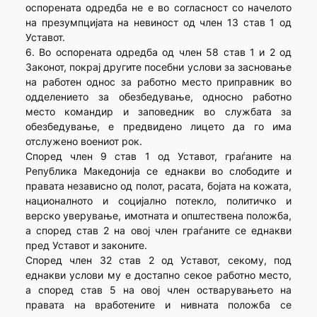
оспорената одредба не е во согласност со начелото
на презумпцијата на невиност од член 13 став 1 од
Уставот.
6. Во оспорената одредба од член 58 став 1 и 2 од
Законот, покрај другите посебни услови за засновање
на работен однос за работно место приправник во
одделението за обезбедување, односно работно
место командир и заповедник во службата за
обезбедување, е предвидено лицето да го има
отслужено воениот рок.
Според член 9 став 1 од Уставот, граѓаните на
Република Македонија се еднакви во слободите и
правата независно од полот, расата, бојата на кожата,
националното и социјално потекло, политичко и
верско уверување, имотната и општествена положба,
а според став 2 на овој член граѓаните се еднакви
пред Уставот и законите.
Според член 32 став 2 од Уставот, секому, под
еднакви услови му е достапно секое работно место,
а според став 5 на овој член остварувањето на
правата на вработените и нивната положба се