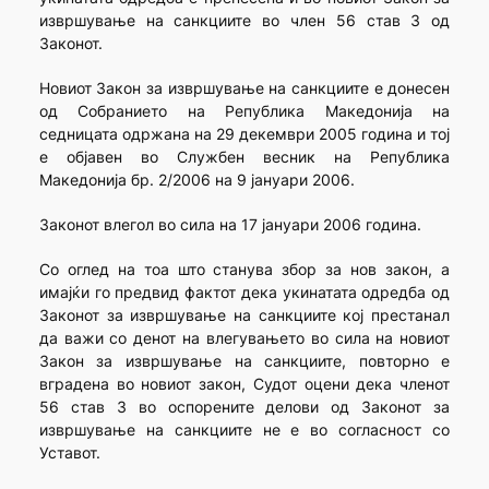
извршување на санкциите во член 56 став 3 од
Законот.
Новиот Закон за извршување на санкциите е донесен
од Собранието на Република Македонија на
седницата одржана на 29 декември 2005 година и тој
е објавен во Службен весник на Република
Македонија бр. 2/2006 на 9 јануари 2006.
Законот влегол во сила на 17 јануари 2006 година.
Со оглед на тоа што станува збор за нов закон, а
имајќи го предвид фактот дека укинатата одредба од
Законот за извршување на санкциите кој престанал
да важи со денот на влегувањето во сила на новиот
Закон за извршување на санкциите, повторно е
вградена во новиот закон, Судот оцени дека членот
56 став 3 во оспорените делови од Законот за
извршување на санкциите не е во согласност со
Уставот.