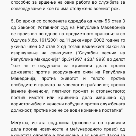
способно за вршење на овие работи во службата за
обезбедување и кое го има отслужено воениот рок.
5. Во врска со оспорената одредба од член 56 став 3
од Законот, Уставниот суд на Република Македонија
се произнел по однос на предметното прашање и со
Одлука У.бр. 161/2001 од 11 декември 2002 година го
укинал член 52 став 2 од тогаш важечкиот Закон за
извршување на санкциите (“Службен весник на
Република Македонија” бр.3/1997 и 23/1999) во делот
“кое не е осудувано за кривични дела: против
државата; против вооружените сили на Република
Македонија; против животот и телото; против
слободите и правата на човекот и граѓанинот; против
јавните финансии, платниот промет и стопанството;
против имотот или кривично дело извршено од
користољубие и нечесни побуди и против службената
должност, против кое не се води кривична постапка”.
Меѓутоа, истата содржина (дополнета со кривични
дела против човечноста и меѓународното право) од
укинатата одредба е пренесена и во новиот Закон за