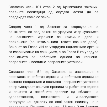
Согласно член 101 став 2 од Кривичниот законик,
правните последици од осудата можат да се
предвидат само со закон.
Според член 1 од Законот за извршување на
санкциите, со овој закон се уредува извршувањето
на санкциите изречени за кривични дела и
прекршоци (во натамошниот текст: казниви дела).
Законот во Глава ИИ ги утврдува надлежните органи
за извршување на санкциите, а во Глава В го уредува
прашањето за работните односи во казнено-
поправните и воспитно-поправните установи.
Согласно член 54 од Законот, за засновање и
престанок на работен однос и на работните односи во
казнено-поправните и воспитно- поправните установи
се применуваат општите прописи за работните односи
и општите и посебните прописи од областа на
здравственото, пензиското и инвалидското
осигурување, доколку со овој закон поинаку не е
определено. Понатаму, во член 56 став 2 од Законот