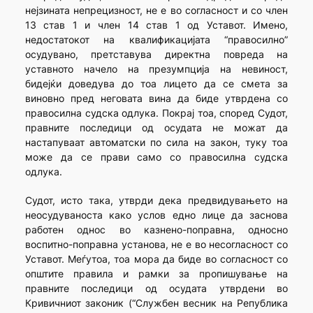
нејзината непрецизност, не е во согласност и со член
13 став 1 и член 14 став 1 од Уставот. Имено,
недостатокот на квалификацијата “правосилно”
осудувано, претставува директна повреда на
уставното начело на презумпција на невиност,
бидејќи доведува до тоа лицето да се смета за
виновно пред неговата вина да биде утврдена со
правосилна судска одлука. Покрај тоа, според Судот,
правните последици од осудата не можат да
настапуваат автоматски по сила на закон, туку тоа
може да се прави само со правосилна судска
одлука.
Судот, исто така, утврди дека предвидувањето на
неосудуваноста како услов едно лице да заснова
работен однос во казнено-поправна, односно
воспитно-поправна установа, не е во несогласност со
Уставот. Меѓутоа, тоа мора да биде во согласност со
општите правила и рамки за пропишување на
правните последици од осудата утврдени во
Кривичниот законик (“Службен весник на Република