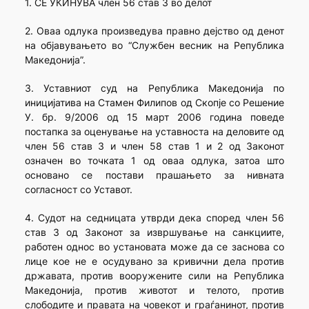
1. СЕ УКИНУВА член 56 став 3 во делот
2. Оваа одлука произведува правно дејство од денот
на објавувањето во “Службен весник на Република
Македонија”.
3. Уставниот суд на Република Македонија по
иницијатива на Стамен Филипов од Скопје со Решение
У. бр. 9/2006 од 15 март 2006 година поведе
постапка за оценување на уставноста на деловите од
член 56 став 3 и член 58 став 1 и 2 од Законот
означен во точката 1 од оваа одлука, затоа што
основано се постави прашањето за нивната
согласност со Уставот.
4. Судот на седницата утврди дека според член 56
став 3 од Законот за извршување на санкциите,
работен однос во установата може да се заснова со
лице кое не е осудувано за кривични дела против
државата, против вооружените сили на Република
Македонија, против животот и телото, против
слободите и правата на човекот и граѓанинот, против