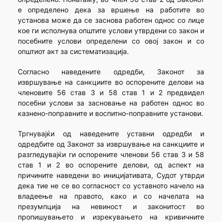
е определено дека за вршење на работите во
установа може да се заснова работен однос со лице
кое ги исполнува општите услови утврдени со закон и
посебните услови определени со овој закон и со
општиот акт за систематизација.
Согласно наведените одредби, Законот за
извршување на санкциите во оспорените делови на
членовите 56 став 3 и 58 став 1 и 2 предвидел
посебни услови за засновање на работен однос во
казнено-поправните и воспитно-поправните установи.
Тргнувајќи од наведените уставни одредби и
одредбите од Законот за извршување на санкциите и
разгледувајќи ги оспорените членови 56 став 3 и 58
став 1 и 2 во оспорените делови, од аспект на
причините наведени во иницијативата, Судот утврди
дека тие не се во согласност со уставното начело на
владеење на правото, како и со начелата на
презумпција на невиност и законитост во
пропишувањето и изрекувањето на кривичните