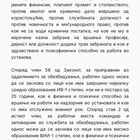
јавните финансии, платниот промет и стопанството,
против имотот или кривично дело извршено од
користољубие, против службената должност и
против човечноста и меѓународното право; против
кое не се води кривична постапка; на кое не му е
изречена казна забрана на вршење професија,
дејност или должност додека трае забраната и кое е
здравствено и психофизички способно за работа во
установа.
Според член 58 од Законот, за приправник во
одделението за обезбедување, работен однос може
да се заснова со лице кое има завршено најмалку
средно образование ИВ-1 степен, кое не е постаро од
25 години, кое е физички и психички способно за
вршење на работи на надзорник во установата и кое
го има отслужено воениот рок. Според став 2 од
истиот член, за работни места командир и
заповедник во службата за обезбедување, работен
однос може да се заснова со лице кое има високо
образование ВИИ-1 степен, кое е физички и психички