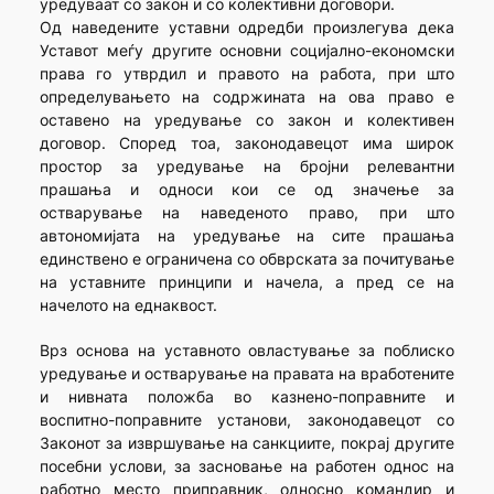
уредуваат со закон и со колективни договори.
Од наведените уставни одредби произлегува дека
Уставот меѓу другите основни социјално-економски
права го утврдил и правото на работа, при што
определувањето на содржината на ова право е
оставено на уредување со закон и колективен
договор. Според тоа, законодавецот има широк
простор за уредување на бројни релевантни
прашања и односи кои се од значење за
остварување на наведеното право, при што
автономијата на уредување на сите прашања
единствено е ограничена со обврската за почитување
на уставните принципи и начела, а пред се на
начелото на еднаквост.
Врз основа на уставното овластување за поблиско
уредување и остварување на правата на вработените
и нивната положба во казнено-поправните и
воспитно-поправните установи, законодавецот со
Законот за извршување на санкциите, покрај другите
посебни услови, за засновање на работен однос на
работно место приправник, односно командир и