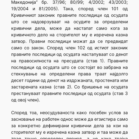
Македонија” бр. 37/96; 80/99; 4/2002; 43/2003;
19/2004 и 81/2005). Така, според член 101 од
Кривичниот законик правните последици од осудата
што се надоврзуваат на осудите за определени
кривични дела, може да настапат само кога за
кривичното дело на сторителот му е изречена казна
затвор. Правни последици можат да се предвидат
само со закон. Според член 102 од истиот законик
правните последици од осудата настапуваат со денот
на правосилноста на пресудата (став 1). Правните
последици од осудата што се состојат во забрана на
стекнување на определени права траат најдолго
десет години од денот на издржаната, простената или
застарената казна (став 2). Со бришење на осудата
престануваат правните последици од осудата (став 3
од овој член).
Според тоа, неосудуваноста како посебен услов за
засновање на работен однос може да егзистира само
за конкретно дефинирани кривични дела за кои на
сторителот му е изречена казна затвор и таа може да
трае точно определен период, а не како трајна