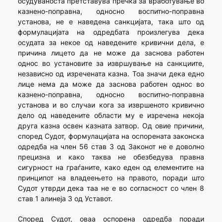
осудуваноста претставува пречка за вработување во
казнено-поправна, односно воспитно-поправна
установа, не е наведена санкцијата, така што од
формулацијата на одредбата произлегува дека
осудата за некое од наведените кривични дела, е
причина лицето да не може да заснова работен
однос во установите за извршување на санкциите,
независно од изречената казна. Тоа значи дека едно
лице нема да може да заснова работен однос во
казнено-поправна, односно воспитно-поправна
установа и во случаи кога за извршеното кривично
дело од наведените области му е изречена некоја
друга казна освен казната затвор. Од овие причини,
според Судот, формулацијата на оспорената законска
одредба на член 56 став 3 од Законот не е доволно
прецизна и како таква не обезбедува правна
сигурност на граѓаните, како еден од елементите на
принципот на владеењето на правото, поради што
Судот утврди дека таа не е во согласност со член 8
став 1 алинеја 3 од Уставот.
Според Судот, оваа оспорена одредба поради