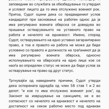
заповедник во службата за обезбедување го утврдил
и условот лицето да го има отслужено воениот рок.
Притоа, Судот оцени дека со предвидениот услов
кандидатот при засновање на работен однос да ја
има регулирано воената обврска се доведува во
прашање остварувањето на уставното право на
работа и начелото на еднаквост. Имено, според
Судот, остварувањето на едно уставно загарантирано
право, а тоа е правото на работа не може да биде
условено со правото и должноста на граѓанинот да ја
има регулирано воената обврска, односно
исполнувањето на обврската на едно лице кое се
наоѓа во определен статус не може да биде услов за
остварување на право од друг статус.
Тргнувајќи од наведените причини, Судот утврди
дека оспорената одредба од член 58 став 1 и 2 во
делот: “и кое го има отслужено воениот рок”, од
Законот за извршување на санкциите, не е во
согласност со начелото на еднаквост и начелото на
достапност на секое работно место под еднакви