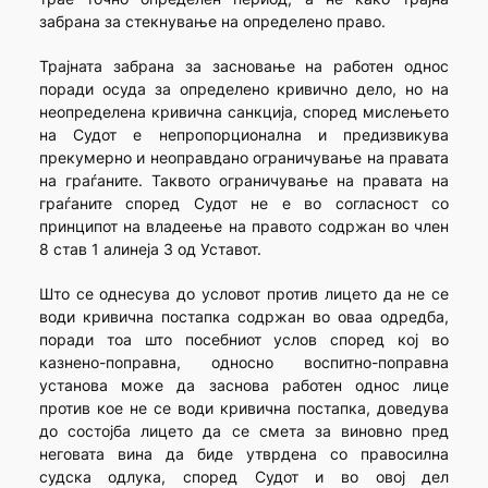
забрана за стекнување на определено право.
Трајната забрана за засновање на работен однос
поради осуда за определено кривично дело, но на
неопределена кривична санкција, според мислењето
на Судот е непропорционална и предизвикува
прекумерно и неоправдано ограничување на правата
на граѓаните. Таквото ограничување на правата на
граѓаните според Судот не е во согласност со
принципот на владеење на правото содржан во член
8 став 1 алинеја 3 од Уставот.
Што се однесува до условот против лицето да не се
води кривична постапка содржан во оваа одредба,
поради тоа што посебниот услов според кој во
казнено-поправна, односно воспитно-поправна
установа може да заснова работен однос лице
против кое не се води кривична постапка, доведува
до состојба лицето да се смета за виновно пред
неговата вина да биде утврдена со правосилна
судска одлука, според Судот и во овој дел