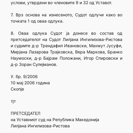
услови, утврдени во членовите 9 и 32 од Уставот.
7. Врз основа на изнесеното, Судот одлучи како во
точката 1 од оваа одлука.
8. Оваа одлука Судот ја донесе во состав од
претседателот на Судот Лилјана Ингилизова-Ристова
и судиите д-р Трендафил Ивановски, Махмут Јусуфи,
Мирјана Лазарова Трајковска, Вера Маркова, Бранко
Наумоски, д-р Бајрам Положани, Игор Спировски и
д-р Зоран Сулејманов.
У. бр. 9/2006
10 мај 2006 година
Скопје
тјт
ПРЕТСЕДАТЕЛ
на Уставниот суд на Република Македонија
Лилјана Ингилизова-Ристова