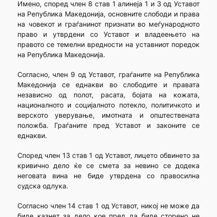
Имено, според член 8 став 1 алинеја 1 и 3 од Уставот
на Република Македонија, основните слободи и права
на човекот и граѓанинот признати во меѓународното
право и утврдени со Уставот и владеењето на
правото се темелни вредности на уставниот поредок
на Република Македонија.
Согласно, член 9 од Уставот, граѓаните на Република
Македонија се еднакви во слободите и правата
независно од полот, расата, бојата на кожата,
националното и социјалното потекло, политичкото и
верското уверување, имотната и општествената
положба. Граѓаните пред Уставот и законите се
еднакви.
Според член 13 став 1 од Уставот, лицето обвинето за
кривично дело ќе се смета за невино се додека
неговата вина не биде утврдена со правосилна
судска одлука.
Согласно член 14 став 1 од Уставот, никој не може да
биде казнет за дело кое пред да биде сторено не