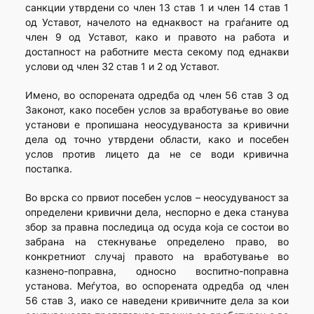
санкции утврдени со член 13 став 1 и член 14 став 1
од Уставот, начелото на еднаквост на граѓаните од
член 9 од Уставот, како и правото на работа и
достапност на работните места секому под еднакви
услови од член 32 став 1 и 2 од Уставот.
Имено, во оспорената одредба од член 56 став 3 од
Законот, како посебен услов за вработување во овие
установи е пропишана неосудуваноста за кривични
дела од точно утврдени области, како и посебен
услов против лицето да не се води кривична
постапка.
Во врска со првиот посебен услов – неосудуваност за
определени кривични дела, неспорно е дека станува
збор за правна последица од осуда која се состои во
забрана на стекнување определено право, во
конкретниот случај правото на вработување во
казнено-поправна, односно воспитно-поправна
установа. Меѓутоа, во оспорената одредба од член
56 став 3, иако се наведени кривичните дела за кои