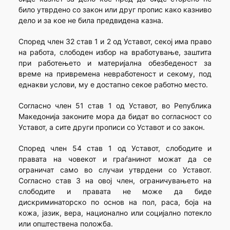
било утврдено со закон или друг пропис како казниво
дело и за кое не била предвидена казна.
Според член 32 став 1 и 2 од Уставот, секој има право
на работа, слободен избор на вработување, заштита
при работењето и материјална обезбеденост за
време на привремена невработеност и секому, под
еднакви услови, му е достапно секое работно место.
Согласно член 51 став 1 од Уставот, во Република
Македонија законите мора да бидат во согласност со
Уставот, а сите други прописи со Уставот и со закон.
Според член 54 став 1 од Уставот, слободите и
правата на човекот и граѓанинот можат да се
ограничат само во случаи утврдени со Уставот.
Согласно став 3 на овој член, ограничувањето на
слободите и правата не може да биде
дискриминаторско по основ на пол, раса, боја на
кожа, јазик, вера, национално или социјално потекло
или општествена положба.