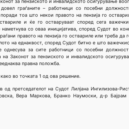
Законот за пензиското и инвалидското осигурување вооп
и довел граѓаните – работници со посебни должнос
поради тоа што некои правото на пензија го оствари
оствариле и ќе го остваруваат според сега важечки
наметнува со оваа иницијатива, според Судот во кон
раѓани правото на пензија го оствариле или треба да 
лото на еднаквост, според Судот битно е што важечки
е однесува за сите работници со посебни должнос
 на Законот за пензиското и инвалидското осигурувањ
нееднаква правна положба.
 како во точката 1 од ова решение.
ав од претседателот на Судот Лилјана Ингилизова-Рис
ковска, Вера Маркова, Бранко Наумоски, д-р Бајрам