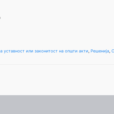
а
а уставност или законитост на општи акти
, 
Решенија
, 
С