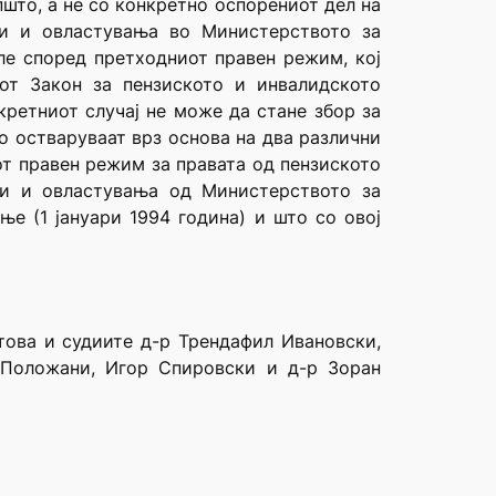
што, а не со конкретно оспорениот дел на
ти и овластувања во Министерството за
ле според претходниот правен режим, кој
от Закон за пензиското и инвалидското
кретниот случај не може да стане збор за
го остваруваат врз основа на два различни
от правен режим за правата од пензиското
ти и овластувања од Министерството за
е (1 јануари 1994 година) и што со овој
това и судиите д-р Трендафил Ивановски,
 Положани, Игор Спировски и д-р Зоран