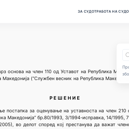
ЗА СУДОТ
РАБОТА НА СУДО
Про
рз основа на член 110 од Уставот на Република Македо
зб
а Македонија (“Службен весник на Република Македонија
Р Е Ш Е Н И Е
ње постапка за оценување на уставноста на член 210 
 Македонија” бр.80/1993, 3/1994-исправка, 14/1995, 71
/2005), во делот според кој престанува да важат чле