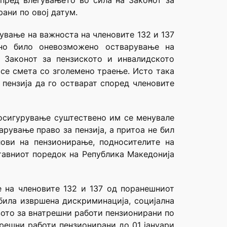
 пред влегувањето во сила на Законот за
ани по овој датум.
ување на важноста на членовите 132 и 137
сно било оневозможено остварување на
 Законот за пензиското и инвалидското
се смета со зголемено траење. Исто така
 пензија да го остварат според членовите
 осигурување суштествено им се менувале
рување право за пензија, а притоа не бил
ови на пензионирање, подносителите на
тавниот поредок на Република Македонија
е на членовите 132 и 137 од поранешниот
била извршена дискриминација, социјална
ото за внатрешни работи пензионирани по
трешни работи пензионирани до 01 јануари