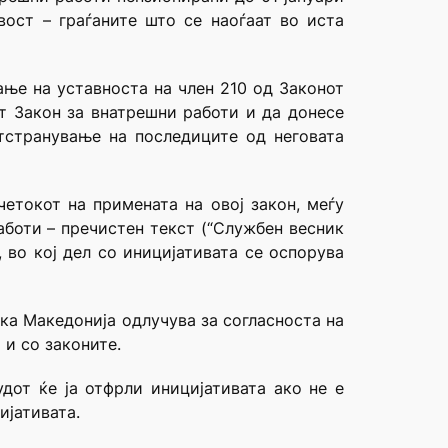
вост – граѓаните што се наоѓаат во иста
ање на уставноста на член 210 од Законот
т Закон за внатрешни работи и да донесе
тстранување на последиците од неговата
четокот на примената на овој закон, меѓу
аботи – пречистен текст (“Службен весник
, во кој дел со иницијативата се оспорува
ика Македонија одлучува за согласноста на
 и со законите.
дот ќе ја отфрли иницијативата ако не е
ијативата.