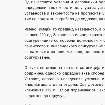
Од изнесените уставни и деловнички одр
определени надлежности одлучува за уста
уставноста и законитоста на прописите С
тие не содржат, а требало да содржат, на
Имено, имајќи го предвид наведеното, а р
на член 210 од Законот со иницијативата 
осигурениците со посебни должности и 
пензиското и инвалидското осигурување 
на важењето на овие членови, односно и 
осигурување.
Оттука, со оглед на тоа што со иницијат
содржина, односно одредба каква според 
Уставот, согласно наведените уставни 
иницијативата да ја отфрли. Ова дотолку
членовите 132 и 137 од поранешниот Зако
надлежен да одлучува.