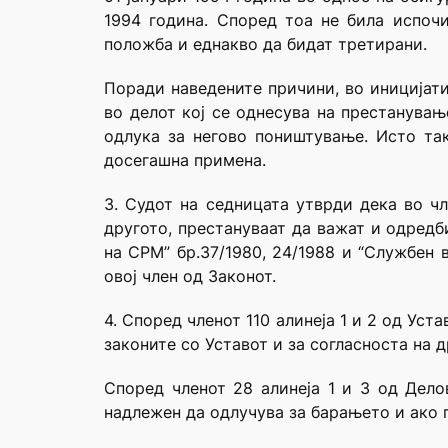
1994 година. Според тоа не била испочи
положба и еднакво да бидат третирани.
Поради наведените причини, во иницијати
во делот кој се однесува на престанува
одлука за негово поништување. Исто та
досегашна примена.
3. Судот на седницата утврди дека во чл
другото, престануваат да важат и одредб
на СРМ” бр.37/1980, 24/1988 и “Службен в
овој член од Законот.
4. Според членот 110 алинеја 1 и 2 од Ус
законите со Уставот и за согласноста на 
Според членот 28 алинеја 1 и 3 од Дело
надлежен да одлучува за барањето и ако 