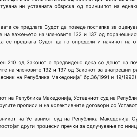
тувана ни уставната обврска од принципот на еднак
вата се предлага Судот да поведе постапка за оценув
ње на важењето на членовите 132 и 137 од поранешнио
ка се предлага Судот да го определи и начинот на о
ен 210 од Законот е предвидено дека со денот на по
ите на членовите 132 и 137 од Законот за внатрешни р
есник на Република Македонија” бр.36/1991 и 19/1992)
тавот на Република Македонија, Уставниот суд на Републ
другите прописи и на колективните договори со Уставот
вникот на Уставниот суд на Република Македонија, Су
постојат други процесни пречки за одлучување по иниц