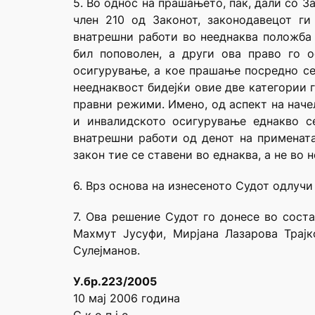
5. Во однос на прашањето, пак, дали со 
член 210 од Законот, законодавецот г
внатрешни работи во нееднаква положба 
бил поповолен, а други ова право го 
осигурување, а кое прашање посредно се 
нееднаквост бидејќи овие две категории г
правни режими. Имено, од аспект на наче
и инвалидското осигурување еднакво с
внатрешни работи од денот на примената
закон тие се ставени во еднаква, а не во 
6. Врз основа на изнесеното Судот одлучи
7. Ова решение Судот го донесе во сост
Махмут Јусуфи, Мирјана Лазарова Трај
Сулејманов.
У.бр.223/2005
10 мај 2006 година