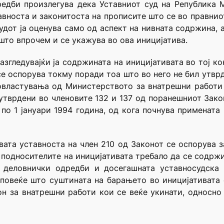
едби произлегува дека Уставниот суд на Република 
вноста и законитоста на прописите што се во правниот
удот ја оценува само од аспект на нивната содржина, 
 што впрочем и се укажува во ова иницијатива.
азгледувајќи ја содржината на иницијативата во тој ко
се оспорува токму поради тоа што во него не бил утврд
овластувања од Министерството за внатрешни работи 
утврдени во членовите 132 и 137 од поранешниот Зако
по 1 јануари 1994 година, од кога почнува примената
ивата уставноста на член 210 од Законот се оспорува з
подносителите на иницијативата требало да се содржи,
и деловнички одредби и досегашната уставносудска
 повеќе што суштината на барањето во иницијативата
н за внатрешни работи кои се веќе укинати, односно 