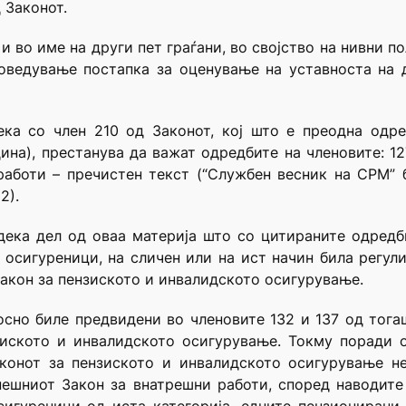
 Законот.
е и во име на други пет граѓани, во својство на нивни 
оведување постапка за оценување на уставноста на 
ека со член 210 од Законот, кој што е преодна одр
ина), престанува да важат одредбите на членовите: 127, 1
работи – пречистен текст (“Службен весник на СРМ” 
2).
 дека дел од оваа материја што со цитираните одредб
 осигуреници, на сличен или на ист начин била регули
т Закон за пензиското и инвалидското осигурување.
осно биле предвидени во членовите 132 и 137 од тог
зиското и инвалидското осигурување. Токму поради 
конот за пензиското и инвалидското осигурување н
ешниот Закон за внатрешни работи, според наводите