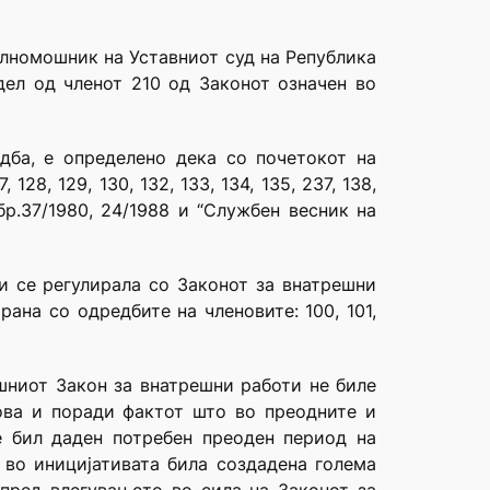
полномошник на Уставниот суд на Република
дел од членот 210 од Законот означен во
едба, е определено дека со почетокот на
28, 129, 130, 132, 133, 134, 135, 237, 138,
бр.37/1980, 24/1988 и “Службен весник на
и се регулирала со Законот за внатрешни
рана со одредбите на членовите: 100, 101,
ашниот Закон за внатрешни работи не биле
ова и поради фактот што во преодните и
е бил даден потребен преоден период на
 во иницијативата била создадена голема