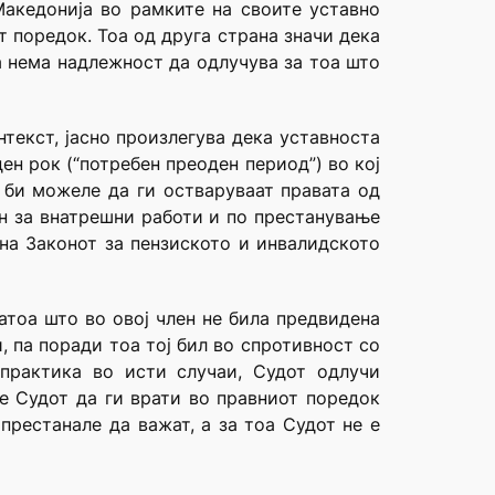
Македонија во рамките на своите уставно
 поредок. Тоа од друга страна значи дека
а нема надлежност да одлучува за тоа што
нтекст, јасно произлегува дека уставноста
ен рок (“потребен преоден период”) во кој
би можеле да ги остваруваат правата од
н за внатрешни работи и по престанување
 на Законот за пензиското и инвалидското
атоа што во овој член не била предвидена
 па поради тоа тој бил во спротивност со
 практика во исти случаи, Судот одлучи
 е Судот да ги врати во правниот поредок
престанале да важат, а за тоа Судот не е