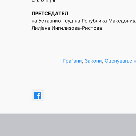
С к о п ј е
ПРЕТСЕДАТЕЛ
на Уставниот суд на Република Македониј
Лилјана Ингилизова-Ристова
Граѓани
, 
Закони
, 
Оценување н