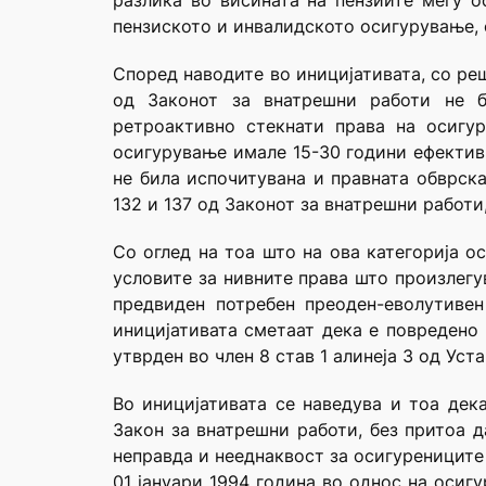
разлика во висината на пензиите меѓу о
пензиското и инвалидското осигурување, о
Според наводите во иницијативата, со ре
од Законот за внатрешни работи не б
ретроактивно стекнати права на осигу
осигурување имале 15-30 години ефектив
не била испочитувана и правната обврска
132 и 137 од Законот за внатрешни работи,
Со оглед на тоа што на ова категорија 
условите за нивните права што произлегу
предвиден потребен преоден-еволутиве
иницијативата сметаат дека е повредено
утврден во член 8 став 1 алинеја 3 од Уст
Во иницијативата се наведува и тоа дек
Закон за внатрешни работи, без притоа 
неправда и нееднаквост за осигуреницит
01 јануари 1994 година во однос на осиг