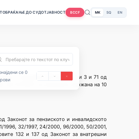
Т
ОБРАЌАЊЕ ДО СУДОТ
ЈАВНОСТ
MK
SQ
EN
BCCF
најдени се 0
нија и членовите 28 алинеја 1 и 3 и 71 од
орови
” бр.70/1992) на седницата одржана на 10
од Законот за пензиското и инвалидското
/1996, 32/1997, 24/2000, 96/2000, 50/2001,
новите 132 и 137 од Законот за внатрешни