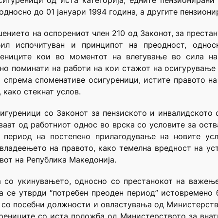
сигуреници од иста категорија, едните пензионирани
дносно до 01 јануари 1994 година, а другите пензионир
шението на оспорениот член 210 од Законот, за престан
ил испочитуван и принципот на преодност, одно
рениците кои во моментот на влегување во сила на
но поминати на работи на кои стажот на осигурување 
 спрема споменативе осигуреници, истите правото на
 како стекнат услов.
осигуреници со Законот за пензиското и инвалидското
ваат од работниот однос во врска со условите за оства
н период на постепено прилагодување на новите усл
 владеењето на правото, како темелна вредност на ус
авот на Република Македонија.
а со укинувањето, односно со престанокот на важењ
да се утврди “потребен преоден период” истовремено 
е со посебни должности и овластувања од Министерств
урениците со иста положба од Министерството за вна