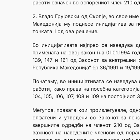
работи означен во оспорениот член 210 од
2. Владо Грујовски од Скопје, во свое им
Македонија му поднесе иницијатива за п
точката 1 од ова решение.
Во иницијативата најпрво се наведува д
примената на овој закон (на 01.01.1994 год
139, 147 и 161 од Законот за внатрешни 
Република Македонија” бр.36/1991 и 19/199
Понатаму, во иницијативата се наведува
работи, како права на посебна категорија
104, 105, 106, 107, 108 и 109 на постојнио
Меѓутоа, правата кои произлегувале, одн
опфатени и утврдени со Законот за пен
завршните одредби на членот 210 од За
важност на наведените членови од поран