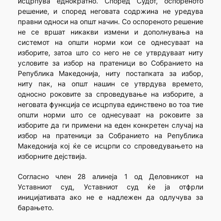
исцрпува еднократно. Според Судот, оспореното
решение, и според неговата содржина не уредува
правни односи на општ начин. Со оспореното решение
не се вршат никакви измени и дополнувања на
системот на општи норми кои се однесуваат на
изборите, затоа што со него не се утврдуваат ниту
условите за избор на пратеници во Собранието на
Република Македонија, ниту постапката за избор,
ниту пак, на општ нашин се утврдува времето,
односно роковите за спроведување на изборите, а
неговата функција се исцрпува единствено во тоа тие
општи норми што се однесуваат на роковите за
изборите да ги примени на еден конкретен случај на
избор на пратеници за Собранието на Република
Македонија кој ќе се исцрпи со спроведувањето на
изборните дејствија.
Согласно член 28 алинеја 1 од Деловникот на
Уставниот суд, Уставниот суд ќе ја отфрли
иницијативата ако не е надлежен да одлучува за
барањето.