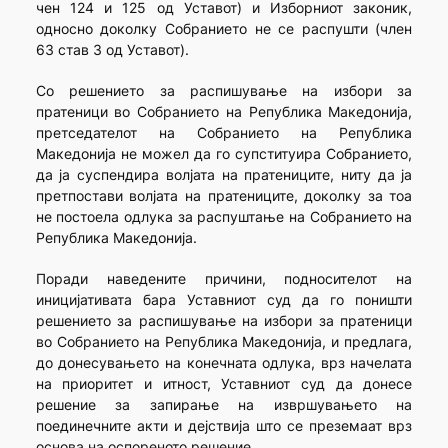
чен 124 и 125 од Уставот) и Изборниот законик,
односно доколку Собранието не се распушти (член
63 став 3 од Уставот).
Со решението за распишување на избори за
пратеници во Собранието на Република Македонија,
претседателот на Собранието на Република
Македонија не можел да го супституира Собранието,
да ја суспендира волјата на пратениците, ниту да ја
претпостави волјата на пратениците, доколку за тоа
не постоела одлука за распуштање на Собранието на
Република Македонија.
Поради наведените причини, подносителот на
иницијативата бара Уставниот суд да го поништи
решението за распишување на избори за пратеници
во Собранието на Република Македонија, и предлага,
до донесувањето на конечната одлука, врз начелата
на приоритет и итност, Уставниот суд да донесе
решение за запирање на извршувањето на
поединечните акти и дејствија што се преземаат врз
основа на оспореното решение.