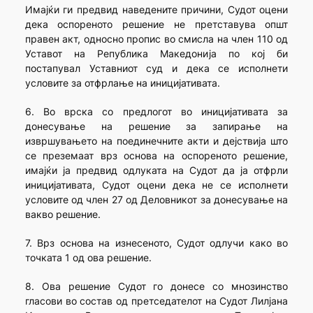
Имајќи ги предвид наведените причини, Судот оцени
дека оспореното решение не претставува општ
правен акт, односно пропис во смисла на член 110 од
Уставот на Република Македонија по кој би
постапувал Уставниот суд и дека се исполнети
условите за отфрлање на иницијативата.
6. Во врска со предлогот во иницијативата за
донесување на решение за запирање на
извршувањето на поединечните акти и дејствија што
се преземаат врз основа на оспореното решение,
имајќи ја предвид одлуката на Судот да ја отфрли
иницијативата, Судот оцени дека не се исполнети
условите од член 27 од Деловникот за донесување на
вакво решение.
7. Врз основа на изнесеното, Судот одлучи како во
точката 1 од ова решение.
8. Ова решение Судот го донесе со мнозинство
гласови во состав од претседателот на Судот Лилјана