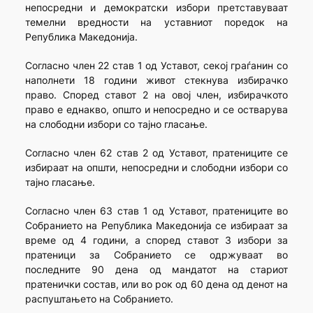
непосредни и демократски избори претставуваат
темелни вредности на уставниот поредок на
Република Македонија.
Согласно член 22 став 1 од Уставот, секој граѓанин со
наполнети 18 години живот стекнува избирачко
право. Според ставот 2 на овој член, избирачкото
право е еднакво, општо и непосредно и се остварува
на слободни избори со тајно гласање.
Согласно член 62 став 2 од Уставот, пратениците се
избираат на општи, непосредни и слободни избори со
тајно гласање.
Согласно член 63 став 1 од Уставот, пратениците во
Собранието на Република Македонија се избираат за
време од 4 години, а според ставот 3 избори за
пратеници за Собранието се одржуваат во
последните 90 дена од мандатот на стариот
пратенички состав, или во рок од 60 дена од денот на
распуштањето на Собранието.