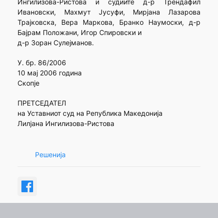
Ингилизова-Ристова и судиите д-р Трендафил
Ивановски, Махмут Јусуфи, Мирјана Лазарова
Трајковска, Вера Маркова, Бранко Наумоски, д-р
Бајрам Положани, Игор Спировски и
д-р Зоран Сулејманов.
У. бр. 86/2006
10 мај 2006 година
Скопје
ПРЕТСЕДАТЕЛ
на Уставниот суд на Република Македонија
Лилјана Ингилизова-Ристова
Решенија