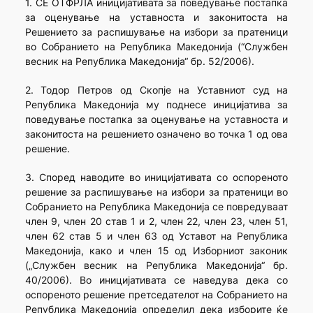
1. СЕ ОТФРЛА иницијативата за поведување постапка
за оценување на уставноста и законитоста на
Решението за распишување на избори за пратеници
во Собранието на Република Македонија (“Службен
весник на Република Македонија“ бр. 52/2006).
2. Тодор Петров од Скопје на Уставниот суд на
Република Македонија му поднесе иницијатива за
поведување постапка за оценување на уставноста и
законитоста на решението означено во точка 1 од ова
решение.
3. Според наводите во иницијативата со оспореното
решение за распишување на избори за пратеници во
Собранието на Република Македонија се повредуваат
член 9, член 20 став 1 и 2, член 22, член 23, член 51,
член 62 став 5 и член 63 од Уставот на Република
Македонија, како и член 15 од Изборниот законик
(„Службен весник на Република Македонија“ бр.
40/2006). Во иницијативата се наведува дека со
оспореното решение претседателот на Собранието на
Република Македонија определил дека изборите ќе