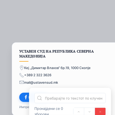
УСТАВЕН СУД НА РЕПУБЛИКА СЕВЕРНА
МАКЕДОНИЈА
Кеј „Димитар Влахов“ бр.19, 1000 Скопје
+389 2 322 3626
mail@ustavensud.mk
Facebook
Импресум
© 2026
Пронајдени се 0
зборови