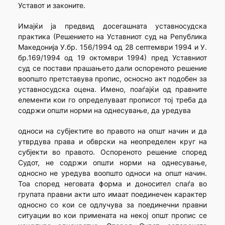
Уставот и законите.
Имајќи ја предвид досегашната уставносудска
практика (Решението на Уставниот суд на Република
Македонија У.бр. 156/1994 од 28 септември 1994 и У.
бр.169/1994 од 19 октомври 1994) пред Уставниот
суд се постави прашањето дали оспореното решение
воопшто претставува пропис, осносно акт подобен за
уставносудска оцена. Имено, поаѓајќи од правните
елементи кои го определуваат прописот тој треба да
содржи општи норми на однесување, да уредува
односи на субјектите во правото на општ начин и да
утврдува права и обврски на неопределен круг на
субјекти во правото. Оспореното решение според
Судот, не содржи општи норми на однесување,
односно не уредува воопшто односи на општ начин.
Тоа според неговата форма и доносител спаѓа во
групата правни акти што имаат поединечен карактер
односно со кои се одлучува за поединечни правни
ситуации во кои примената на некој општ пропис се