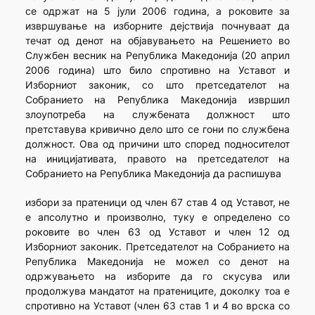
се одржат на 5 јули 2006 година, а роковите за
извршување на изборните дејствија почнуваат да
течат од денот на објавувањето на Решението во
Службен весник на Република Македонија (20 април
2006 година) што било спротивно на Уставот и
Изборниот законик, со што претседателот на
Собранието на Република Македонија извршил
злоупотреба на службената должност што
претставува кривично дело што се гони по службена
должност. Ова од причини што според подносителот
на иницијативата, правото на претседателот на
Собранието на Република Македонија да распишува
избори за пратеници од член 67 став 4 од Уставот, не
е апсолутно и произволно, туку е определено со
роковите во член 63 од Уставот и член 12 од
Изборниот законик. Претседателот на Собранието на
Република Македонија не можел со денот на
одржувањето на изборите да го скусува или
продолжува мандатот на пратениците, доколку тоа е
спротивно на Уставот (член 63 став 1 и 4 во врска со