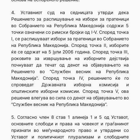
4. Уставниот суд на седницата утврди дека
Решението за распишување на избори за пратеници
во Собранието на Република Македонија содржи 5
точки означени со римски бројки од I-V. Според точка
I, се распишуваат избори за пратеници во Собранието
на Република Македонија. Според точка II, изборите
ќе се одржат на 5 јули 2006 година. Според точка III,
роковите за извршување на изборните дејствија
почнуваат да течат од денот на објавувањето на
Решението во “Службен весник на Република
Македонија”. Според точка IV, решението ќе го
спроведат Државната изборна комисија и
општинските изборни комисии. Според точка V, ова
решение влегува во сила со денот на објавувањето во
“Службен весник на Република Македонија”.
5. Согласно член 8 став 1 алинеја 1 и 5 од Уставот,
основните слободи и права на човекот и граѓанинот
признати во меѓународното право и утврдени со
Уставот и политичкиот плурализам и слободните