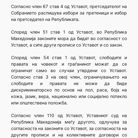
Согласно член 67 став 4 од Уставот, претседателот на
Собранието распишува избори за претеници и избор
на претседател на Републиката.
Според член 51 став 1 од Уставот, во Република
Македонија законите мора да бидат во согласност со
Уставот, а сите други прописи со Уставот и со закон.
Според член 54 став 1 од Уставот, слободите и
правата на човекот и граѓанинот можат да се
ограничат само во случаи утврдени со Уставот.
Согласно став 3 на овој член, ограничувањето на
слободите и правата не може да биде
дискриминаторско по основ на пол, раса, боја на
кожа, јазик, вера, национално или социјално потекло
или општествена положба.
Согласно член 110 од Уставот, Уставниот суд на
Република Македонија меѓу другото, одлучува за
согласноста на законите со Уставот, за согласноста на
другите прописи и на колективните договори со