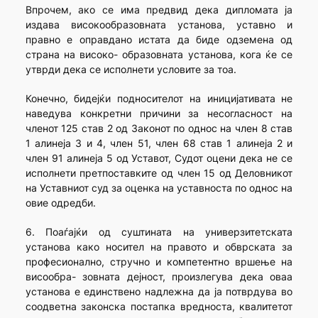
Впрочем, ако се има предвид дека дипломата ја
издава високообразовната установа, уставно и
правно е оправдано истата да биде одземена од
страна на високо- образовната установа, кога ќе се
утврди дека се исполнети условите за тоа.
Конечно, бидејќи подносителот на иницијативата не
наведува конкретни причини за несогласност на
членот 125 став 2 од Законот по однос на член 8 став
1 алинеја 3 и 4, член 51, член 68 став 1 алинеја 2 и
член 91 алинеја 5 од Уставот, Судот оцени дека не се
исполнети претпоставките од член 15 од Деловникот
на Уставниот суд за оценка на уставноста по однос на
овие одредби.
6. Поаѓајќи од суштината на универзитетската
установа како носител на правото и обврската за
професионално, стручно и компетентно вршење на
висообра- зовната дејност, произлегува дека оваа
установа е единствено надлежна да ја потврдува во
соодветна законска постапка вредноста, квалитетот