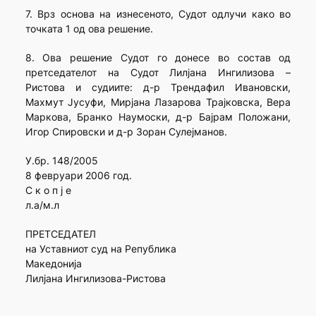
7. Врз основа на изнесеното, Судот одлучи како во
точката 1 од ова решение.
8. Ова решение Судот го донесе во состав од
претседателот на Судот Лилјана Ингилизова –
Ристова и судиите: д-р Трендафил Ивановски,
Махмут Јусуфи, Мирјана Лазарова Трајковска, Вера
Маркова, Бранко Наумоски, д-р Бајрам Положани,
Игор Спировски и д-р Зоран Сулејманов.
У.бр. 148/2005
8 февруари 2006 год.
С к о п ј е
л.а/м.л
ПРЕТСЕДАТЕЛ
на Уставниот суд на Република
Македонија
Лилјана Ингилизова-Ристова