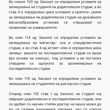
Во членот 100 од Законот се определени условите за
запишување на студенти на додипломски студии, а во
став 4 е определено дека условите и критети- умите
за запишување на додипломски студии на државната
високообразовна установа се утврдуваат со
правилник на универзитетот.
Во член 114 од Законот се определни условите за
запишување на магистар- ски и специјалистички
студии, а во став 4 од истиот член е определено дека
запишу- вањето на последипломски студии се врши
врз основа на конкурс, под условите и во постапка
утврдени со одлуката за организирање на
последипломски студии.
Во член 119 од Законот се определени условите за
запишување на студентите на докторски студии.
Според член 125 став 1 од Законот, на студент кој
завршил додипломски и последипломски студии, или
се здобил со научен степен доктор на науки може да
му се одземе издадената диплома, ако се утврди