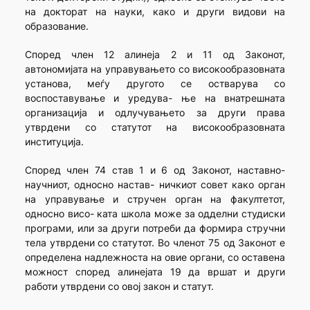
на докторат на науки, како и други видови на
образование.
Според член 12 алинеја 2 и 11 од Законот,
автономијата на управувањето со високообразовната
установа, меѓу другото се остварува со
воспоставување и уредува- ње на внатрешната
организација и одлучувањето за други права
утврдени со статутот на високообразовната
институција.
Според член 74 став 1 и 6 од Законот, наставно-
научниот, односно настав- ничкиот совет како орган
на управување и стручен орган на факултетот,
односно висо- ката школа може за одделни студиски
програми, или за други потреби да формира стручни
тела утврдени со статутот. Во членот 75 од Законот е
определена надлежноста на овие органи, со оставена
можност според алинејата 19 да вршат и други
работи утврдени со овој закон и статут.