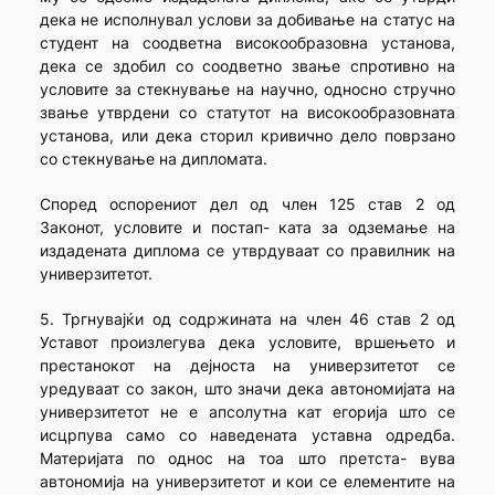
дека не исполнувал услови за добивање на статус на
студент на соодветна високообразовна установа,
дека се здобил со соодветно звање спротивно на
условите за стекнување на научно, односно стручно
звање утврдени со статутот на високообразовната
установа, или дека сторил кривично дело поврзано
со стекнување на дипломата.
Според оспорениот дел од член 125 став 2 од
Законот, условите и постап- ката за одземање на
издадената диплома се утврдуваат со правилник на
универзитетот.
5. Тргнувајќи од содржината на член 46 став 2 од
Уставот произлегува дека условите, вршењето и
престанокот на дејноста на универзитетот се
уредуваат со закон, што значи дека автономијата на
универзитетот не е апсолутна кат егорија што се
исцрпува само со наведената уставна одредба.
Материјата по однос на тоа што претста- вува
автономија на универзитетот и кои се елементите на