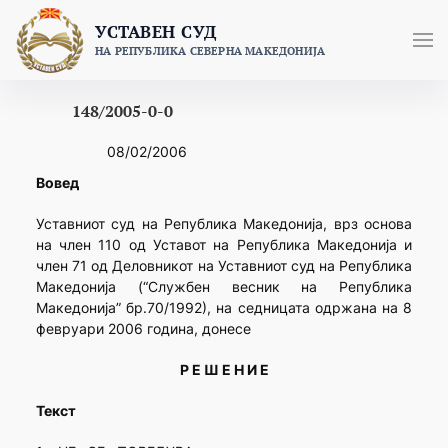
Skip
УСТАВЕН СУД
to
НА РЕПУБЛИКА СЕВЕРНА МАКЕДОНИЈА
content
148/2005-0-0
08/02/2006
Вовед
Уставниот суд на Република Македонија, врз основа
на член 110 од Уставот на Република Македонија и
член 71 од Деловникот на Уставниот суд на Република
Македонија (“Службен весник на Република
Македонија” бр.70/1992), на седницата одржана на 8
февруари 2006 година, донесе
Р Е Ш Е Н И Е
Текст