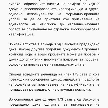
високо- образовниот систем на земјата во која е
добиена високообразовната квалификација и друго,
односно исполнувањето на формално-правните
услови за да се пристапи кон признавање на
еднаквоста на најблиска до наставно-научната
област за признавање на странска високообразовна
квалификација.
Во член 172 став 1 алинеја 3 од Законот е предвидено
дека, покрај другите потребни документи Стручната
комисија која ја врши процената може да побара и
други дополнителни документи потребни за процена,
односно за признавање на квалифика- цијата.
Според воведната реченица на член 173 став 2, која
претходи на оспорениот дел од одредбата, предлогот
на одлуката за признавање на квалификацијата ја
потпишува претседателот на стручната комисија.
Во оспорениот дел од член 173 став 2 од Законот е
предвидено дека одлуката за признавање на