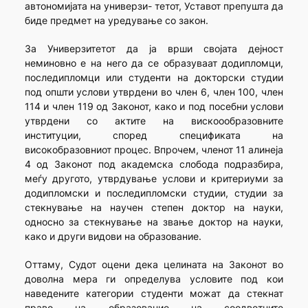
автономијата на универзи- тетот, Уставот препушта да
биде предмет на уредување со закон.
За Универзитетот да ја врши својата дејност
неминовно е на него да се образуваат додипломци,
последипломци или студенти на докторски студии
под општи услови утврдени во член 6, член 100, член
114 и член 119 од Законот, како и под посебни услови
утврдени со актите на вискоообразовните
институции, според спецификата на
високобразовниот процес. Впрочем, членот 11 алинеја
4 од Законот под академска слобода подразбира,
меѓу другото, утврдување услови и критериуми за
додипломски и последипломски студии, студии за
стекнување на научен степен доктор на науки,
односно за стекнување на звање доктор на науки,
како и други видови на образование.
Оттаму, Судот оцени дека целината на Законот во
доволна мера ги определува условите под кои
наведените категории студенти можат да стекнат
право на образование на соодветните