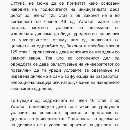
Оттука, не може да се прифатат како основани
наводите на подносителот на иницијативата дека
делот од членот 125 став 2 од Законот не е во
согласност со членот 46 од Уставот, затоа што
оставал можност условите за одземање на
издадената диплома да бидат уредени со правилник
на универзитетот, оттаму што од анализата на
целината на одредбите од Законот и посебно членот
125 став 1, произлегува дека условите се утврдени со
самиот закон. Тоа што во оспорениот дел од
одредбата се дава овластување на универзитетот со
правилник да ги уреди условите за одземање на
издадена диплома е само во функција на разработка,
операционализација или извршу- вање на наведените
законските одредби.
Тргнувајќи од содржината на член 46 став 2 од
Уставот, произлегува дека со з акон се уредуваат
условите за основање, вршење и престанок на
дејноста на универзитетот. Постапката за одземање
на диплома не е услов за вршење на дејноста на