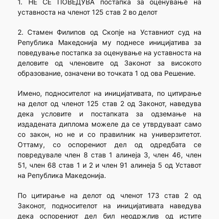
1. НЕ СЕ ПОВЕДУВА постапка за оценување на
уставноста на членот 125 став 2 во делот
2. Стамен Филипов од Скопје на Уставниот суд на
Република Македонија му поднесе иницијатива за
поведување постапка за оценување на уставноста на
деловите од членовите од Законот за високото
образование, означени во точката 1 од ова Решение.
Имено, подносителот на иницијативата, по цитирање
на делот од членот 125 став 2 од Законот, наведува
дека условите и постапката за одземање на
издадената диплома можеле да се утврдуваат само
со закон, но не и со правилник на универзитетот.
Оттаму, со оспорениот дел од одредбата се
повредувале член 8 став 1 алинеја 3, член 46, член
51, член 68 став 1 и 2 и член 91 алинеја 5 од Уставот
на Република Македонија.
По цитирање на делот од членот 173 став 2 од
Законот, подносителот на иницијативата наведува
дека оспорениот дел бил неодржлив од истите