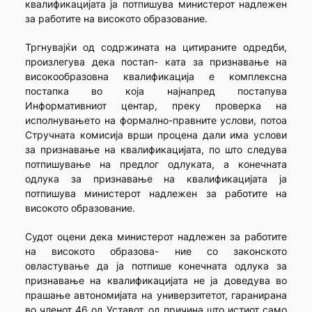
квалификацијата ја потпишува министерот надлежен
за работите на високото образование.
Тргнувајќи од содржината на цитираните одредби,
произлегува дека постап- ката за признавање на
високообразовна квалификација е комплексна
постапка во која најнапред постапува
Информативниот центар, преку проверка на
исполнувањето на формално-правните услови, потоа
Стручната комисија врши процена дали има услови
за признавање на квалификацијата, по што следува
потпишување на предлог одлуката, а конечната
одлука за признавање на квалификацијата ја
потпишува министерот надлежен за работите на
високото образование.
Судот оцени дека министерот надлежен за работите
на високото образова- ние со законското
овластување да ја потпише конечната одлука за
признавање на квалификацијата не ја доведува во
прашање автономијата на универзитетот, гаранирана
во членот 46 од Уставот, од причина што истиот само