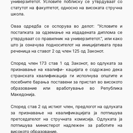
универзитетот. Условите поблиску се утврдуваат со
статутот на факултетот, односно на високата стручна
школа.
Оваа одредба се оспорува во делот: “Условите и
постапката за одземање на издадената диплома се
утврдуваат со правилник на универзитетот.”, или како
што ја означува подносителот на иницијативата прва
реченица на ставот 2 од член 125 од Законот.
Според член 173 став 1 од Законот, во одлуката за
признавање на квалифи- кацијата е содржано дека
странската квалификација ги исполнува општите и
посебните барања поставени за пристап во високото
образование или вработување во Република
Македонија.
Според став 2 од истиот член, предлогот на одлуката
за признавање на квалификацијата ја потпишува
претседателот на стручната комисија. Одлуката ја
потпишува министерот надлежен за работите на
високото образование.