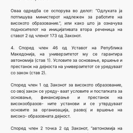
Оваа одредба се оспорува во делот: “Одлуката ја
потпишува министерот надлежен за работите на
високото образование.”, или како што ја означува
подносителот на иницијативата втора реченица на
ставот 2 од членот 173 од Законот.
4. Според член 46 од Уставот на Република
Македонија, на универзитетот му се гарантира
автономија (став 1). Условите за основање, вршење и
престанок на дејноста на универзитетот се уредуваат
со закон (став 2).
Според член 1 од Законот за високото образование,
со овој закон се уреду- ваат условите и постапката за
основање, финансирање и престанок на
високообразов- ните установи и се утврдуваат
основите за организација, развој и вршење на
високо- образовната дејност.
Според член 2 точка 2 од Законот, “автономија на