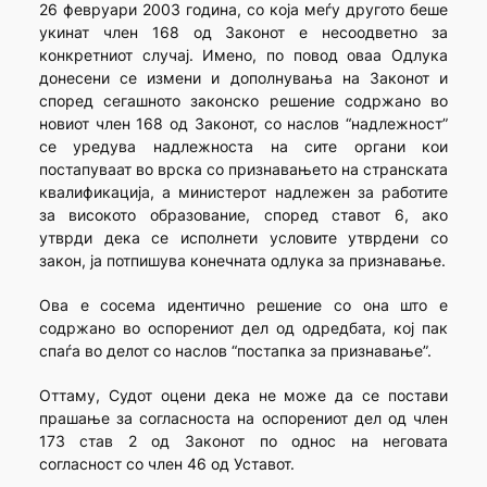
26 февруари 2003 година, со која меѓу другото беше
укинат член 168 од Законот е несоодветно за
конкретниот случај. Имено, по повод оваа Одлука
донесени се измени и дополнувања на Законот и
според сегашното законско решение содржано во
новиот член 168 од Законот, со наслов “надлежност”
се уредува надлежноста на сите органи кои
постапуваат во врска со признавањето на странската
квалификација, а министерот надлежен за работите
за високото образование, според ставот 6, ако
утврди дека се исполнети условите утврдени со
закон, ја потпишува конечната одлука за признавање.
Ова е сосема идентично решение со она што е
содржано во оспорениот дел од одредбата, кој пак
спаѓа во делот со наслов “постапка за признавање”.
Оттаму, Судот оцени дека не може да се постави
прашање за согласноста на оспорениот дел од член
173 став 2 од Законот по однос на неговата
согласност со член 46 од Уставот.