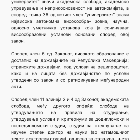
универзитет” значи академска слобода, академско
управување и неприкосновеност на автономијата, а
според точка 36 од истиот член “универзитет” значи
највисока автономна високообра- зовна, научна,
односно уметничка установа која ја сочинуваат
висоообразовни установи основани според овој
закон.
Според член 6 од Законот, високото образование е
достапно на државјаните на Република Македонија;
странските државјани, под услови на реципроцитет,
како и на лицата без државјанство по услови
утврдени со закон и со ратификувани меѓународни
акти.
Според член 11 алинеја 2 и 4 од Законот, академската
слобода, меѓу другото опфаќа: слобода на
утврдувањето на правила на студирање,
утврдување услови и критериуми за додипломски и
последипломски студии, студии за стекнување на
научен степен доктор на науки (во натамошниот
текст: докторски студии), односно за стекнува- њето