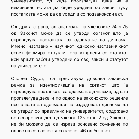
универзитетот, од каде произлегува дека не е
неминовно истата да биде уредена со закон, туку
постапката може да се уреди и со подзаконски акт.
Од друга страна, од анализата на членовите 74 и 75
од Законот може да се утврди органот што ја
спроведува постапката за одземање на диплома.
Имено, наставно – научниот, односно наставничкиот
совет формира стручни тела утврдени со статутот
кои вршат работи утврдени со овој закон и статутот
на универзитетот.
Според Судот, тоа преставува доволна законска
рамка за идентификација на органот што ја
спроведува постапката за одземање диплома, од што
произлегува дека и по однос на законското решение
постапката за одземање на издадената диплома да
се утврди со правилник на универзитетот, содржано
во оспорениот дел од членот 125 став 2 од Законот,
не би можело да се изрази основано сомнение по
однос на согласноста со членот 46 од Уставот.