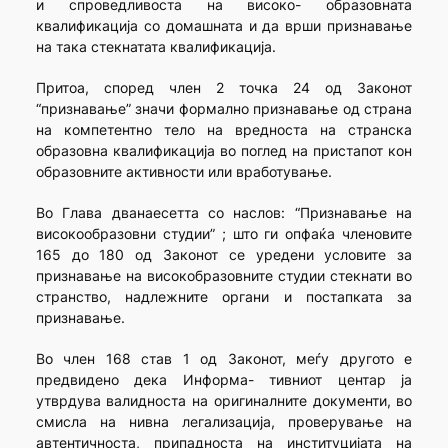
и спроведливоста на високо- образовната
квалификација со домашната и да врши признавање
на така стекнатата квалификација.
Притоа, според член 2 точка 24 од Законот
“признавање” значи формално признавање од страна
на компетентно тело на вредноста на странска
образовна квалификација во поглед на пристапот кон
образовните активности или вработување.
Во Глава дванаесетта со наслов: “Признавање на
високообразовни студии” ; што ги опфаќа членовите
165 до 180 од Законот се уредени условите за
признавање на високобразовните студии стекнати во
странство, надлежните органи и постапката за
признавање.
Во член 168 став 1 од Законот, меѓу другото е
предвидено дека Информа- тивниот центар ја
утврдува валидноста на оригиналните документи, во
смисла на нивна легализација, проверување на
автентичноста, припадноста на институцијата на