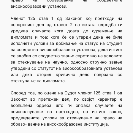
високообразовни установи.
Членот 125 став 1 од Законот, кој претходи на
оспорениот дел од ставот 2 на истата одредба ги
уредува случаите кога доаѓа до одземање на
дипломата и тоа: кога ќе се утврди дека не биле
исполнети услови за добивање на статус на студент
на соодветна високообразовна установа, дека истиот
се здобил со соодветно звање спротивно на условите
за стекнување на научно, односно стручно звање
утврдени со статутот на високообразовната установа
или дека сторил кривично дело поврзано со
стекнување на дипломата.
Според тоа, по оцена на Судот членот 125 став 1 од
Законот во претежен дел, по својот карактер е
воопштена одреба што ги опфаќа случаите на
неисполнување на претходно, со истиот закон,
предвидените услови за стекнување на право на
образо- вание на високообразовна институција.