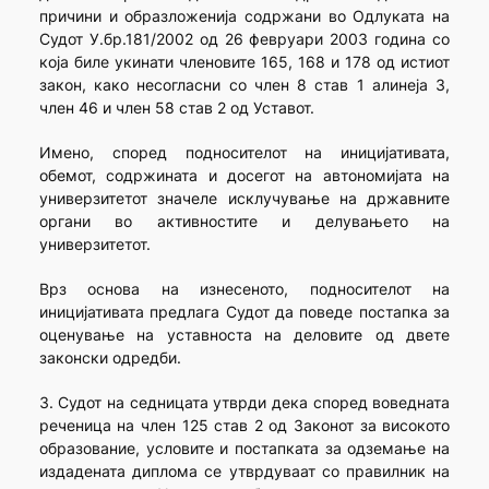
причини и образложенија содржани во Одлуката на
Судот У.бр.181/2002 од 26 февруари 2003 година со
која биле укинати членовите 165, 168 и 178 од истиот
закон, како несогласни со член 8 став 1 алинеја 3,
член 46 и член 58 став 2 од Уставот.
Имено, според подносителот на иницијативата,
обемот, содржината и досегот на автономијата на
универзитетот значеле исклучување на државните
органи во активностите и делувањето на
универзитетот.
Врз основа на изнесеното, подносителот на
иницијативата предлага Судот да поведе постапка за
оценување на уставноста на деловите од двете
законски одредби.
3. Судот на седницата утврди дека според воведната
реченица на член 125 став 2 од Законот за високото
образование, условите и постапката за одземање на
издадената диплома се утврдуваат со правилник на