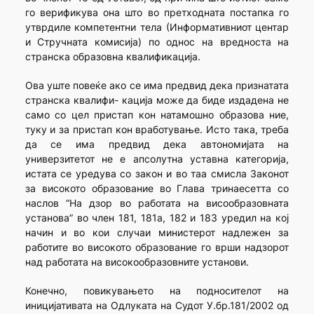
го верификува она што во претходната постапка го
утврдиле компетентни тела (Информативниот центар
и Стручната комисија) по однос на вредноста на
странска образовна квалификација.
Ова уште повеќе ако се има предвид дека признатата
странска квалифи- кација може да биде издадена не
само со цел пристап кон натамошно образова ние,
туку и за пристап кон вработување. Исто така, треба
да се има предвид дека автономијата на
универзитетот не е апсолутна уставна категорија,
истата се уредува со закон и во таа смисла Законот
за високото образование во Глава тринаесетта со
наслов “На дзор во работата на висообразовната
установа” во член 181, 181а, 182 и 183 уредил на кој
начин и во кои случаи министерот надлежен за
работите во високото образование го врши надзорот
над работата на високообразовните установи.
Конечно, повикувањето на подносителот на
иницијативата на Одлуката на Судот У.бр.181/2002 од