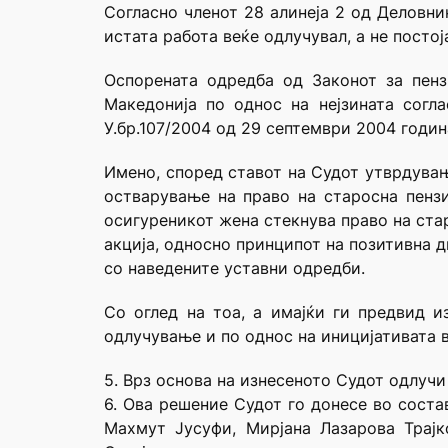
Согласно членот 28 алинеја 2 од Деловни
истата работа веќе одлучувал, а не посто
Оспорената одредба од Законот за пен
Македонија по однос на нејзината согл
У.бр.107/2004 од 29 септември 2004 годин
Имено, според ставот на Судот утврдувањ
остварување на право на старосна пензи
осигуреникот жена стекнува право на ста
акција, односно принципот на позитивна 
со наведените уставни одредби.
Со оглед на тоа, а имајќи ги предвид и
одлучување и по однос на иницијативата в
5. Врз основа на изнесеното Судот одлучи
6. Ова решение Судот го донесе во соста
Махмут Јусуфи, Мирјана Лазарова Трај