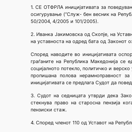
1. СЕ ОТФРЛА иницијативата за поведувањ
осигурување (“Служ- бен весник на Републи
50/2004, 4/2005 и 101/2005).
2. Иванка Јакимовска од Скопје, на Уста
на уставноста на одред бата од Законот о
Според наводите во иницијативата оспор
граѓаните на Република Македонија се е
социјалното потекло, политичко и верско
пропишана полова нерамноправност за 
иницијативата се предлага Судот да повед
3. Судот на седницата утврди дека Зако
стекнува право на старосна пензија ко
пензиски стаж.
4. Според членот 110 од Уставот на Републ