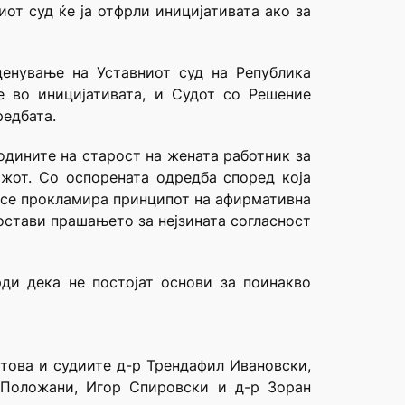
от суд ќе ја отфрли иницијативата ако за
енување на Уставниот суд на Република
е во иницијативата, и Судот со Решение
редбата.
одините на старост на жената работник за
ажот. Со оспорената одредба според која
а се прокламира принципот на афирмативна
остави прашањето за нејзината согласност
рди дека не постојат основи за поинакво
стова и судиите д-р Трендафил Ивановски,
 Положани, Игор Спировски и д-р Зоран