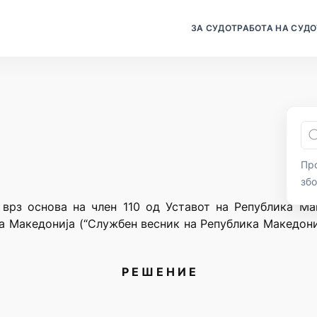
ЗА СУДОТ
РАБОТА НА СУДО
Про
зб
 врз основа на член 110 од Уставот на Република Мак
а Македонија (“Службен весник на Република Македониј
Р Е Ш Е Н И Е