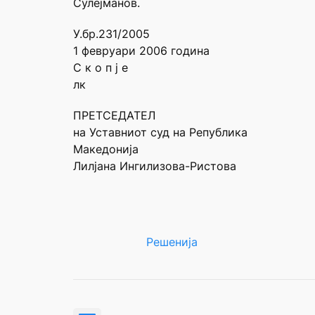
Сулејманов.
У.бр.231/2005
1 февруари 2006 година
С к о п ј е
лк
ПРЕТСЕДАТЕЛ
на Уставниот суд на Република
Македонија
Лилјана Ингилизова-Ристова
Решенија