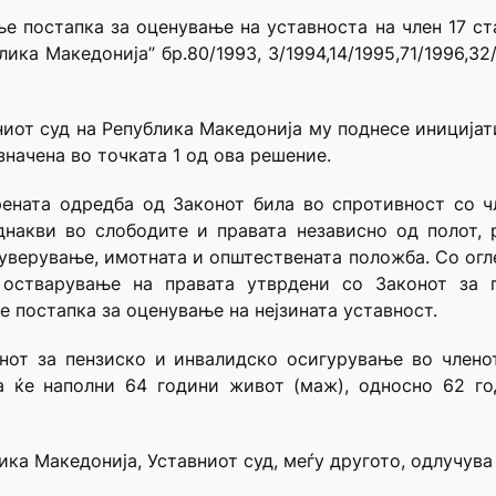
е постапка за оценување на уставноста на член 17 ст
ка Македонија” бр.80/1993, 3/1994,14/1995,71/1996,32/
вниот суд на Република Македонија му поднесе иниција
значена во точката 1 од ова решение.
ената одредба од Законот била во спротивност со ч
днакви во слободите и правата независно од полот, р
 уверување, имотната и општествената положба. Со огл
остварување на правата утврдени со Законот за 
е постапка за оценување на нејзината уставност.
нот за пензиско и инвалидско осигурување во члено
га ќе наполни 64 години живот (маж), односно 62 го
ика Македонија, Уставниот суд, меѓу другото, одлучува