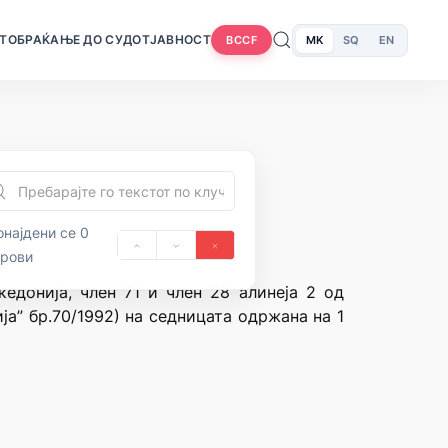
Т
ОБРАЌАЊЕ ДО СУДОТ
ЈАВНОСТ
MK
SQ
EN
BCCF
најдени се 0
орови
едонија, член 71 и член 28 алинеја 2 од
а” бр.70/1992) на седницата одржана на 1