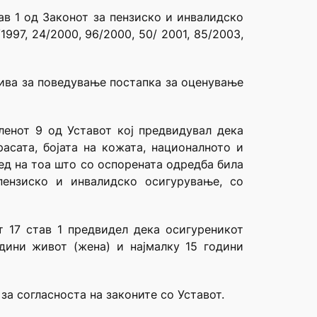
ав 1 од Законот за пензиско и инвалидско
1997, 24/2000, 96/2000, 50/ 2001, 85/2003,
тива за поведување постапка за оценување
ленот 9 од Уставот кој предвидувал дека
асата, бојата на кожата, националното и
ед на тоа што со оспорената одредба била
пензиско и инвалидско осигурување, со
т 17 став 1 предвидел дека осигуреникот
дини живот (жена) и најмалку 15 години
 за согласноста на законите со Уставот.