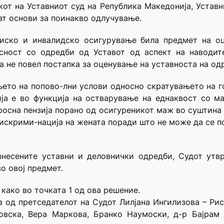
кот на Уставниот суд на Република Македонија, Уставни
јат основи за поинакво одлучување.
зиско и инвалидско осигурување била предмет на оц
асност со одредби од Уставот од аспект на наводит
а не повел постапка за оценување на уставноста на од
ето на попово-лни услови односно скратувањето на г
ја е во функција на остварување на еднаквост со м
росна пензија порано од осигуреникот маж во суштин
дискрими-нација на жената поради што не може да се п
знесените уставни и деловнички одредби, Судот утв
о овој предмет.
 како во точката 1 од ова решение.
в од претседателот на Судот Лилјана Ингилизова – Ри
ковска, Вера Маркова, Бранко Наумоски, д-р Бајрам