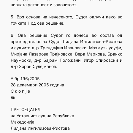
нивната уставност и законитост.
5. Врз основа на изнесеното, Судот одлучи како во
точката 1 од ова решение.
6. Ова решение Судот го донесе во состав од
претседателот на Судот Лилјана Ингилизова-Ристова
и судиите д-р Трендафил Ивановски, Махмут Јусуфи,
Мирјана Лазарова Трајковска, Вера Маркова, Бранко
Наумоски, д-р Бајрам Положани, Игор Спировски и
д-р Зоран Сулејманов.
У.бр.196/2005
28 декември 2005 година
С к о п ј е
лк
ПРЕТСЕДАТЕЛ
на Уставниот суд на Република
Македонија
Лилјана Ингилизова-Ристова