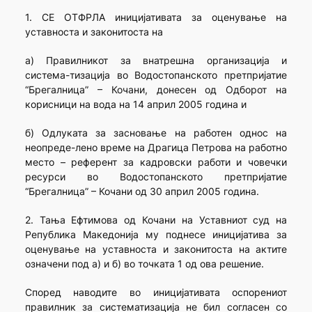
1. СЕ ОТФРЛА иницијативата за оценување на
уставноста и законитоста на
а) Правилникот за внатрешна организација и
система-тизација во Водостопанското претпријатие
“Брегалница” – Кочани, донесен од Одборот на
корисници на вода на 14 април 2005 година и
б) Одлуката за засновање на работен однос на
неопреде-лено време на Драгица Петрова на работно
место – референт за кадровски работи и човечки
ресурси во Водостопанското претпријатие
“Брегалница” – Кочани од 30 април 2005 година.
2. Тања Ефтимова од Кочани на Уставниот суд на
Република Македонија му поднесе иницијатива за
оценување на уставноста и законитоста на актите
означени под а) и б) во точката 1 од ова решение.
Според наводите во иницијативата оспорениот
правилник за систематизација не бил согласен со