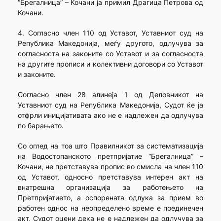
“Брегалница” – Кочани ја примил Драгица Петрова од
Кочани.
4. Согласно член 110 од Уставот, Уставниот суд на
Република Македонија, меѓу другото, одлучува за
согласноста на законите со Уставот и за согласноста
на другите прописи и колективни договори со Уставот
и законите.
Согласно член 28 алинеја 1 од Деловникот на
Уставниот суд на Република Македонија, Судот ќе ја
отфрли иницијативата ако не е надлежен да одлучува
по барањето.
Со оглед на тоа што Правилникот за систематизација
на Водостопанското претпријатие “Брегалница” –
Кочани, не претставува пропис во смисла на член 110
од Уставот, односно претставува интерен акт на
внатрешна организација за работењето на
Претпријатието, а оспорената одлука за прием во
работен однос на неопределено време е поединечен
акт, Судот оцени дека не е надлежен да одлучува за