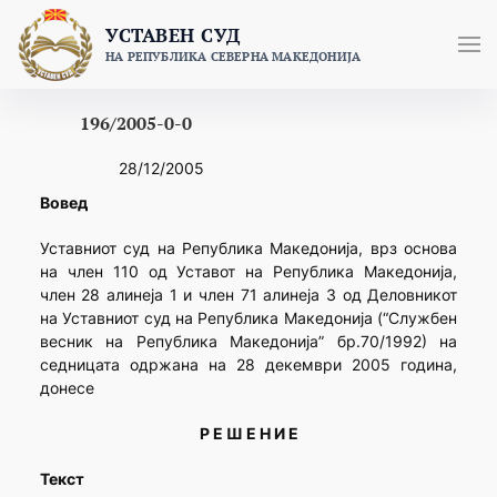
Skip
УСТАВЕН СУД
to
НА РЕПУБЛИКА СЕВЕРНА МАКЕДОНИЈА
content
196/2005-0-0
28/12/2005
Вовед
Уставниот суд на Република Македонија, врз основа
на член 110 од Уставот на Република Македонија,
член 28 алинеја 1 и член 71 алинеја 3 од Деловникот
на Уставниот суд на Република Македонија (“Службен
весник на Република Македонија” бр.70/1992) на
седницата одржана на 28 декември 2005 година,
донесе
Р Е Ш Е Н И Е
Текст