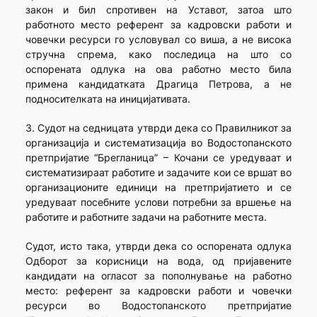
закон и бил спротивен на Уставот, затоа што
работното место референт за кадровски работи и
човечки ресурси го условувал со виша, а не висока
стручна спрема, како последица на што со
оспорената одлука на ова работно место била
примена кандидатката Драгица Петрова, а не
подносителката на иницијативата.
3. Судот на седницата утврди дека со Правилникот за
организација и систематизација во Водостопанското
претпријатие “Брегланица” – Кочани се уредуваат и
систематизираат работите и задачите кои се вршат во
организационите единици на претпријатието и се
уредуваат посебните услови потребни за вршење на
работите и работните задачи на работните места.
Судот, исто така, утврди дека со оспорената одлука
Одборот за корисници на вода, од пријавените
кандидати на огласот за пополнување на работно
место: референт за кадровски работи и човечки
ресурси во Водостопанското претпријатие