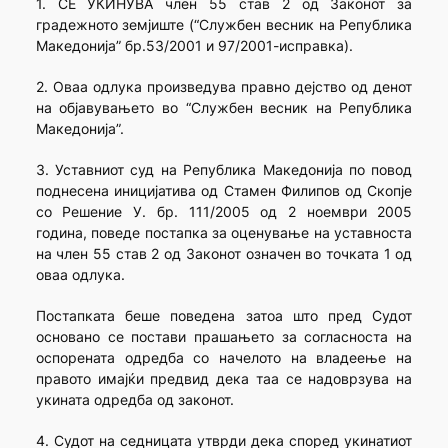
1. СЕ УКИНУВА член 55 став 2 од Законот за
градежното земјиште (“Службен весник на Република
Македонија” бр.53/2001 и 97/2001-исправка).
2. Оваа одлука произведува правно дејство од денот
на објавувањето во “Службен весник на Република
Македонија”.
3. Уставниот суд на Република Македонија по повод
поднесена иницијатива од Стамен Филипов од Скопје
со Решение У. бр. 111/2005 од 2 ноември 2005
година, поведе постапка за оценување на уставноста
на член 55 став 2 од Законот означен во точката 1 од
оваа одлука.
Постапката беше поведена затоа што пред Судот
основано се постави прашањето за согласноста на
оспорената одредба со начелото на владеење на
правото имајќи предвид дека таа се надоврзува на
укината одредба од законот.
4. Судот на седницата утврди дека според укинатиот