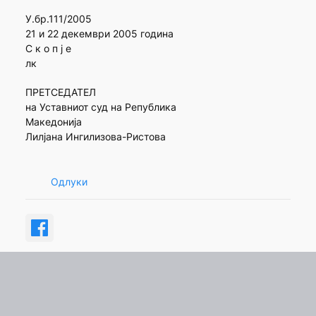
У.бр.111/2005
21 и 22 декември 2005 година
С к о п ј е
лк
ПРЕТСЕДАТЕЛ
на Уставниот суд на Република
Македонија
Лилјана Ингилизова-Ристова
Одлуки