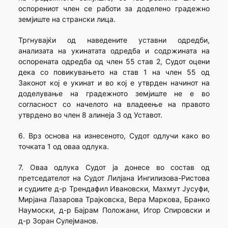
оспорениот член се работи за доделено градежно
земјиште на странски лица.
Тргнувајќи од наведените уставни одредби,
анализата на укинатата одредба и содржината на
оспорената одредба од член 55 став 2, Судот оцени
дека со повикувањето на став 1 на член 55 од
Законот кој е укинат и во кој е утврден начинот на
доделување на градежното земјиште не е во
согласност со начелото на владеење на правото
утврдено во член 8 алинеја 3 од Уставот.
6. Врз основа на изнесеното, Судот одлучи како во
точката 1 од оваа одлука.
7. Оваа одлука Судот ја донесе во состав од
претседателот на Судот Лилјана Ингилизова-Ристова
и судиите д-р Трендафил Ивановски, Махмут Јусуфи,
Мирјана Лазарова Трајковска, Вера Маркова, Бранко
Наумоски, д-р Бајрам Положани, Игор Спировски и
д-р Зоран Сулејманов.