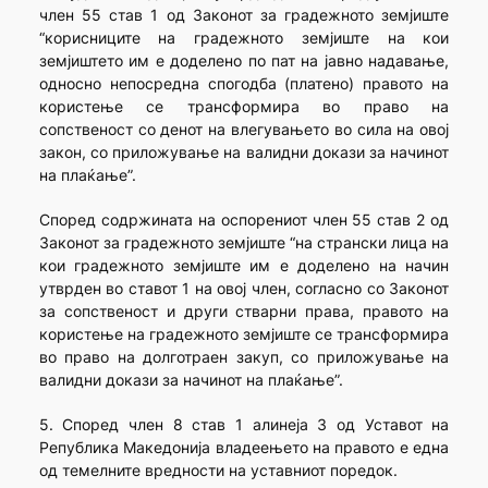
член 55 став 1 од Законот за градежното земјиште
“корисниците на градежното земјиште на кои
земјиштето им е доделено по пат на јавно надавање,
односно непосредна спогодба (платено) правото на
користење се трансформира во право на
сопственост со денот на влегувањето во сила на овој
закон, со приложување на валидни докази за начинот
на плаќање”.
Според содржината на оспорениот член 55 став 2 од
Законот за градежното земјиште “на странски лица на
кои градежното земјиште им е доделено на начин
утврден во ставот 1 на овој член, согласно со Законот
за сопственост и други стварни права, правото на
користење на градежното земјиште се трансформира
во право на долготраен закуп, со приложување на
валидни докази за начинот на плаќање”.
5. Според член 8 став 1 алинеја 3 од Уставот на
Република Македонија владеењето на правото е една
од темелните вредности на уставниот поредок.