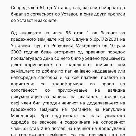
Според член 51, од Уставот, пак, законите мораат да
бидат во согласност со Уставот, а сите други прописи
со Уставот и законите.
Од анализата на член 55 став 1 од Законот за
градежното земјиште кој со Одлука У.бр.172/2001 на
Уставниот суд на Република Македонија од 10 јули
2002 година беше отстранет од правниот поредок
произлегувало дека со него било уредено прашањето
дека корисниците на градежното земјиште кои
земјиштето го добиле по пат на јавно наддавање или
непосредна спогодба и за кое платиле, правото на
користење се трансформира во право на
сопственост со приложување на валидна
документација за начинот на плаќање. Поточно во
овој член бил утврден начинот на доделувањето на
градежното земјиште на граѓаните на Република
Македонија. Врз содржината на вака укинатата
одредба се заснова и содржината на оспорениот
член 55 став 2 во поглед на начинот на доделување
на градежното земјиште, со таа разлика што во