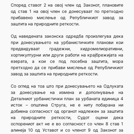
Според ставот 2 на овој член од Законот, плановите
од став 1 на овој член се донесуваат по претходно
прибавено мислење од Републичкиот завод за
заштита на природните реткости.
Од наведената законска одредба произлегува дека
при донесувањето на урбанистичките планови кои
предвидуваат градежни, хидромелиоративни,
хортикултурни или други работи на крајбрежијата на
езерата, а кои се под посебна заштита, мора
претходно да се прибави мислење од Републичкиот
завод за заштита на природните реткости.
Со оглед на тоа што при донесувањето на Одлуката
за донесување на измена и дополнување на
Деталниот урбанистички план за урбаната единица 4
исток – општина Струга, не е ниту побарана ни
добиена согласност од органот надлежен за заштита
на природните реткости, Судот оцени дека
оспорениот акт не е во согласност со член 8 став 1
алинеја 10 од Уставот и со членот 9 од Законот за