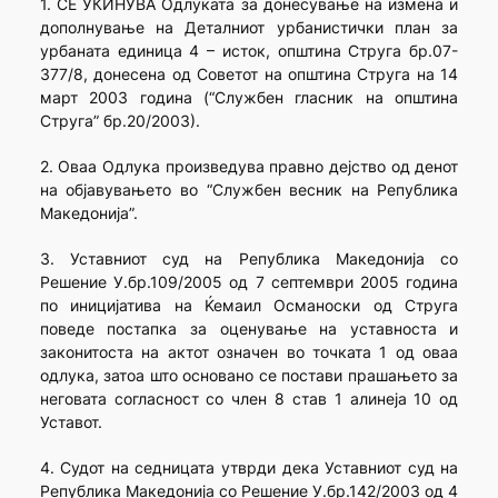
1. СЕ УКИНУВА Одлуката за донесување на измена и
дополнување на Деталниот урбанистички план за
урбаната единица 4 – исток, општина Струга бр.07-
377/8, донесена од Советот на општина Струга на 14
март 2003 година (“Службен гласник на општина
Струга” бр.20/2003).
2. Оваа Одлука произведува правно дејство од денот
на објавувањето во “Службен весник на Република
Македонија”.
3. Уставниот суд на Република Македонија со
Решение У.бр.109/2005 од 7 септември 2005 година
по иницијатива на Ќемаил Османоски од Струга
поведе постапка за оценување на уставноста и
законитоста на актот означен во точката 1 од оваа
одлука, затоа што основано се постави прашањето за
неговата согласност со член 8 став 1 алинеја 10 од
Уставот.
4. Судот на седницата утврди дека Уставниот суд на
Република Македонија со Решение У.бр.142/2003 од 4