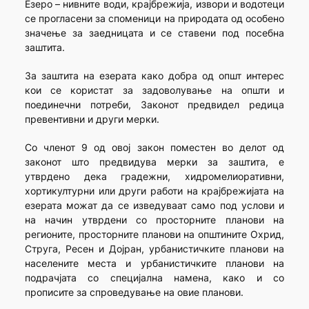
Езеро – нивните води, крајбрежија, извори и водотеци
се прогласени за споменици на природата од особено
значење за заедницата и се ставени под посебна
заштита.
За заштита на езерата како добра од општ интерес
кои се користат за задоволување на општи и
поединечни потреби, Законот предвидел редица
превентивни и други мерки.
Со членот 9 од овој закон поместен во делот од
законот што предвидува мерки за заштита, е
утврдено дека градежни, хидромелиоративни,
хортикултурни или други работи на крајбрежијата на
езерата можат да се изведуваат само под услови и
на начин утврдени со просторните планови на
регионите, просторните планови на општините Охрид,
Струга, Ресен и Дојран, урбанистичките планови на
населените места и урбанистичките планови на
подрачјата со специјална намена, како и со
прописите за спроведување на овие планови.