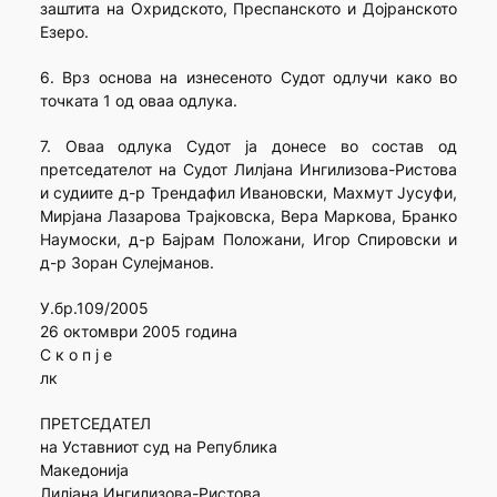
заштита на Охридското, Преспанското и Дојранското
Езеро.
6. Врз основа на изнесеното Судот одлучи како во
точката 1 од оваа одлука.
7. Оваа одлука Судот ја донесе во состав од
претседателот на Судот Лилјана Ингилизова-Ристова
и судиите д-р Трендафил Ивановски, Махмут Јусуфи,
Мирјана Лазарова Трајковска, Вера Маркова, Бранко
Наумоски, д-р Бајрам Положани, Игор Спировски и
д-р Зоран Сулејманов.
У.бр.109/2005
26 октомври 2005 година
С к о п ј е
лк
ПРЕТСЕДАТЕЛ
на Уставниот суд на Република
Македонија
Лилјана Ингилизова-Ристова