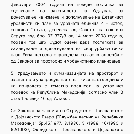
февруари 2004 година не поведе постапка за
оценување на законитоста на Одлуката за
донесување на измена и дополнување на Деталниот
урбанистички план за урбаната единица 4 – исток,
општина Струга, донесена од Советот на општина
Струга под број 07-377/8 од 14 март 2003 година,
поради тоа што Судот оцени дека постапката за
изменување и дополнување на овој урбанистички
план била целосно спроведена согласно одредбите
од Законот за просторно и урбанистичко планирање.
5. Уредувањето и хуманизацијата на просторот и
заштитата и унапредувањето на животната средина и
на природата е темелна вредност на уставниот
поредок на Република Македонија, согласно член 8
став 1 алинеја 10 од Уставот.
Со Законот за заштита на Охридското, Преспанското
и Дојранското Езеро (“Службен весник на Република
Македонија” бр.45/1977, 8/1980, 51/1988, 10/1990 и
62/1993), Охридското, Преспанското и Дојранското