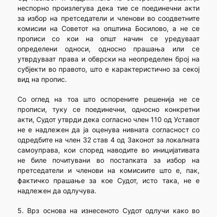
неспорно произлегува дека тие се поединечни акти
за избор на претседатели и членови во соодветните
комисии на Советот на општина Босилово, а не се
прописи со кои на општ начин се уредуваат
определени односи, односно прашања или се
утврдуваат права и обврски на неопределен број на
субјекти во правото, што е карактеристично за секој
вид на пропис.
Со оглед на тоа што оспорените решенија не се
прописи, туку се поединечни, односно конкретни
акти, Судот утврди дека согласно член 110 од Уставот
не е надлежен да ја оценува нивната согласност со
одредбите на член 32 став 4 од Законот за локалната
самоуправа, кои според наводите во иницијативата
не биле почитувани во постапката за избор на
претседатели и членови на комисиите што е, пак,
фактичко прашање за кое Судот, исто така, не е
надлежен да одлучува.
5. Врз основа на изнесеното Судот одлучи како во