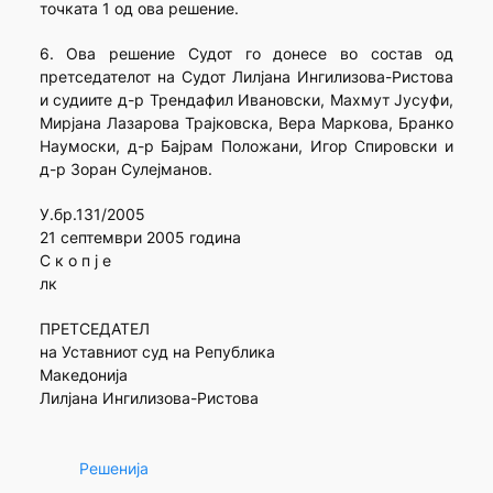
точката 1 од ова решение.
6. Ова решение Судот го донесе во состав од
претседателот на Судот Лилјана Ингилизова-Ристова
и судиите д-р Трендафил Ивановски, Махмут Јусуфи,
Мирјана Лазарова Трајковска, Вера Маркова, Бранко
Наумоски, д-р Бајрам Положани, Игор Спировски и
д-р Зоран Сулејманов.
У.бр.131/2005
21 септември 2005 година
С к о п ј е
лк
ПРЕТСЕДАТЕЛ
на Уставниот суд на Република
Македонија
Лилјана Ингилизова-Ристова
Решенија