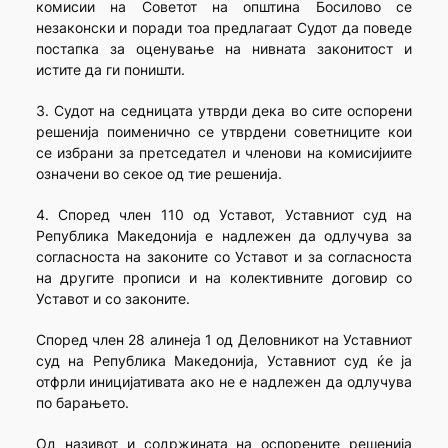
комисии на Советот на општина Босилово се
незаконски и поради тоа предлагаат Судот да поведе
постапка за оценување на нивната законитост и
истите да ги поништи.
3. Судот на седницата утврди дека во сите оспорени
решенија поименично се утврдени советниците кои
се избрани за претседател и членови на комисијиите
означени во секое од тие решенија.
4. Според член 110 од Уставот, Уставниот суд на
Република Македонија е надлежен да одлучува за
согласноста на законите со Уставот и за согласноста
на другите прописи и на колективните договир со
Уставот и со законите.
Според член 28 алинеја 1 од Деловникот на Уставниот
суд на Република Македонија, Уставниот суд ќе ја
отфрли иницијативата ако не е надлежен да одлучува
по барањето.
Од називот и содржината на оспорените решенија