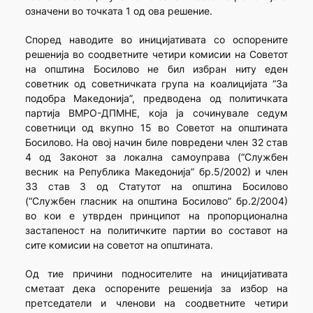
означени во точката 1 од ова решение.
Според наводите во иницијативата со оспорените
решенија во соодветните четири комисии на Советот
на општина Босилово не бил избран ниту еден
советник од советничката група на коалицијата “За
подобра Македонија”, предводена од политичката
партија ВМРО-ДПМНЕ, која ја сочинувале седум
советници од вкупно 15 во Советот на општината
Босилово. На овој начин биле повредени член 32 став
4 од Законот за локална самоуправа (“Службен
весник на Република Македонија” бр.5/2002) и член
33 став 3 од Статутот на општина Босилово
(“Службен гласник на општина Босилово” бр.2/2004)
во кои е утврден принципот на пропорционална
застапеност на политичките партии во составот на
сите комисии на советот на општината.
Од тие причини подносителите на иницијативата
сметаат дека оспорените решенија за избор на
претседатели и членови на соодветните четири