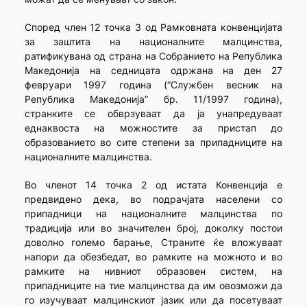
Според член 12 точка 3 од Рамковната конвенцијата
за заштита на националните малцинства,
ратификувана од страна на Собранието на Република
Македонија на седницата одржана на ден 27
февруари 1997 година (“Службен весник на
Република Македонија” бр. 11/1997 година),
странките се обврзуваат да ја унапредуваат
еднаквоста на можностите за пристап до
образованието во сите степени за припадниците на
националните малцинства.
Во членот 14 точка 2 од истата Конвенција е
предвидено дека, во подрачјата населени со
припадници на националните малцинства по
традиција или во значителен број, доколку постои
доволно големо барање, Страните ќе вложуваат
напори да обезбедат, во рамките на можното и во
рамките на нивниот образовен систем, на
припадниците на тие малцинства да им овозможи да
го изучуваат малцинскиот јазик или да посетуваат