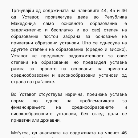
Тргнувајќи од содржината на членовите 44, 45 и 46
од Уставот, произлегува дека во Република
Македонија само основното образование е
задолжително и бесплатно и во овој степен на
образование постои забрана за основање на
приватани образовни установи. Што се однесува на
другите степени на образование (средно и високо),
Уставот не предвидел задолжителност за овие
степени на образование, но предвидел уставна
рамка за правото на основање на приватни
среднообразовни и високообразовни установи од
страна на граѓаните.
Во Уставот отсуствува изречна, прецизна уставна
норма по однос на проблематиката за
финансирањето на среднообразовните и
високообразовните установи, без оглед дали се
приватни или државни.
Меѓутоа, од анализата на содржината на членот 46