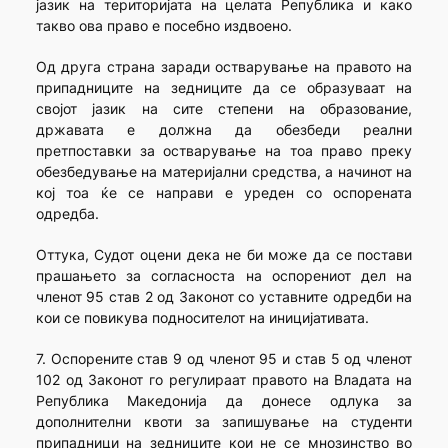
јазик на територијата на целата Република и како
такво ова право е посебно издвоено.
Од друга страна заради остварување на правото на
припадниците на зедниците да се образуваат на
својот јазик на сите степени на образование,
државата е должна да обезбеди реални
претпоставки за остварување на тоа право преку
обезбедување на материјални средства, а начинот на
кој тоа ќе се направи е уреден со оспорената
одредба.
Оттука, Судот оцени дека не би може да се постави
прашањето за согласноста на оспорениот дел на
членот 95 став 2 од Законот со уставните одредби на
кои се повикува подносителот на иницијативата.
7. Оспорените став 9 од членот 95 и став 5 од членот
102 од Законот го регулираат правото на Владата на
Република Македонија да донесе одлука за
дополнителни квоти за запишување на студенти
припадници на зедниците кои не се мнозинство во