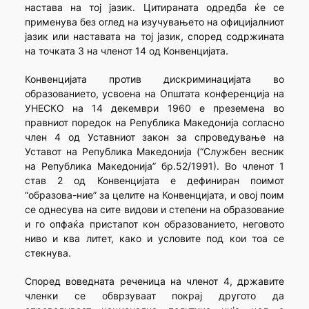
настава на тој јазик. Цитираната одредба ќе се
применува без оглед на изучувањето на официјалниот
јазик или наставата на тој јазик, според содржината
на точката 3 на членот 14 од Конвенцијата.
Конвенцијата против дискриминацијата во
образованието, усвоена на Општата конференција на
УНЕСКО на 14 декември 1960 е преземена во
правниот поредок на Република Македонија согласно
член 4 од Уставниот закон за спроведување на
Уставот на Република Македонија (“Службен весник
на Република Македонија” бр.52/1991). Во членот 1
став 2 од Конвенцијата е дефиниран поимот
“образова-ние” за целите на Конвенцијата, и овој поим
се однесува на сите видови и степени на образование
и го опфаќа пристапот кон образованието, неговото
ниво и ква литет, како и условите под кои тоа се
стекнува.
Според воведната реченица на членот 4, државите
членки се обврзуваат покрај другото да