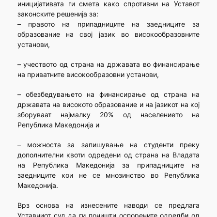
иницијативата ги смета како спротивни на Уставот
законските решенија за:
– правото на припадниците на заедниците за
образование на свој јазик во високообразовните
установи,
– учеството од страна на државата во финансирање
на приватните високообразовни установи,
– обезбедувањето на финансирање од страна на
државата на високото образование и на јазикот на кој
зборуваат најмалку 20% од населението на
Република Македонија и
– можноста за запишување на студенти преку
дополнителни квоти одредени од страна на Владата
на Република Македонија за припадниците на
заедниците кои не се мнозинство во Република
Македонија.
Врз основа на изнесените наводи се предлага
Уставниот суд да ги поништи оспорените одредби од