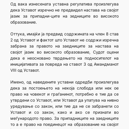
Од вака изнесената уставна регулатива произлегува
дека Уставот изречно не предвидел настава на својот
јазик за припадни-ците на зедниците во високото
образование.
Оттука, имајќи ја предвид содржината на член 8 став
2 од Уставот и фактот што Уставот не содржи изречна
забрана за правото на заедниците за настава на
својот јазик во високото образование, Судот оцени
дека е неосновано тврдењето на подносителот на
иницијативата за повреда на ставот 3 од Амандманот
VIII од Уставот.
Имено, од наведените уставни одредби произлегува
дека за постоењето на некоја слобода или нек ое
право на човекот и граѓанинот, потребно е тие да се
утврдени со Уставот, или Уставот да упатува на нивно
уредување со закон, или тие да не се забранети со
Уставот и со закон, како и ако се признати во
меѓународото право. За припадниците на заедниците
то а е право на поединецот на образование на својот