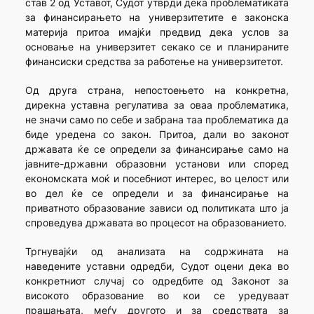
став 2 од Уставот, Судот утврди дека проблематиката
за финансирањето на универзитетите е законска
материја притоа имајќи предвид дека услов за
основање на универзитет секако се и планираните
финансиски средства за работење на универзитетот.
Од друга страна, непостоењето на конкретна,
дирекна уставна регулатива за оваа проблематика,
не значи само по себе и забрана таа проблематика да
биде уредена со закон. Притоа, дали во законот
државата ќе се определи за финансирање само на
јавните-државни образовни установи или според
економската моќ и посебниот интерес, во целост или
во дел ќе се определи и за финансирање на
приватното образование зависи од политиката што ја
спроведува државата во процесот на образованието.
Тргнувајќи од анализата на содржината на
наведените уставни одредби, Судот оцени дека во
конкретниот случај со одредбите од Законот за
високото образование во кои се уредуваат
прашањата, меѓу другото и за средствата за