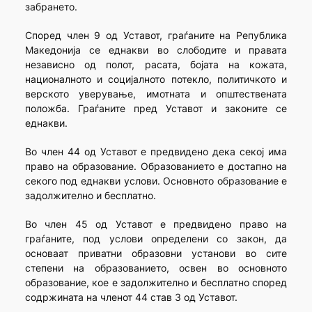
забрането.
Според член 9 од Уставот, граѓаните на Република
Македонија се еднакви во слободите и правата
независно од полот, расата, бојата на кожата,
националното и социјалното потекло, политичкото и
верското уверување, имотната и општествената
положба. Граѓаните пред Уставот и законите се
еднакви.
Во член 44 од Уставот е предвидено дека секој има
право на образование. Образованието е достапно на
секого под еднакви услови. Основното образование е
задолжително и бесплатно.
Во член 45 од Уставот е предвидено право на
граѓаните, под услови определени со закон, да
основаат приватни образовни установи во сите
степени на образованието, освен во основното
образование, кое е задолжително и бесплатно според
содржината на членот 44 став 3 од Уставот.