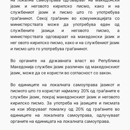
јазик и неговото кирилско писмо, како и на
службениот јазик и писмо што го употребува
граѓанинот. Секој граѓанин во комуникацијата со
министерствата може да употребува еден од
службените јазици и неговото писмо, а
министерствата одговараат на македонски јазик и
нег овото кирилско писмо, како и на службениот јазик
и писмо што го употребува граѓанинот.
Во органите на државната власт во Република
Македонија службен јазик различен од македонскиот
јазик, може да се користи во согласност со закон.
Во единиците на локалната самоуправа јазикот и
писмото што го користат најмалку 20% од граѓаните е
службен јазик, покрај македонскиот јазик и неговото
кирилско писмо. За употреба на јазиците и писмата
на кои зборуваат помалку од 20% од граѓаните во
единиците на локалната самоуправа, одлучуваат
органите на единицата на локалната самоуправа.