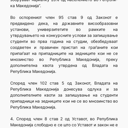
ка Македонија”.
Во оспорениот член 95 став 9 од Законот е
предвидено дека, на државните висообразовни
установи, универзитетите во рамките на
утврдувањето на конкурсните услови за запишување
студенти во прва година на студии, обезбедуваат
соодветен и правичен пристап на граѓаните кои
припаѓаат на припадниците на зедниците кои не се
мнозинство во Република Македонија, преку
дополнителна квота утврдена од Владата на
Република Македонија.
Според член 102 став 5 од Законот, Владата на
Република Македонија донесува одлука и за
дополнителните квоти за запишување на студенти
припадници на зедниците кои не се во мнозинство во
Република Македонија.
4. Според член 8 став 2 од Уставот, во Република
Македонија слободно е се што со Уставот и закон не е