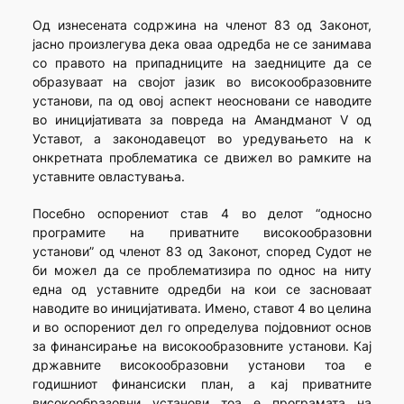
Од изнесената содржина на членот 83 од Законот,
јасно произлегува дека оваа одредба не се занимава
со правото на припадниците на заедниците да се
образуваат на својот јазик во високообразовните
установи, па од овој аспект неосновани се наводите
во иницијативата за повреда на Амандманот V од
Уставот, а законодавецот во уредувањето на к
онкретната проблематика се движел во рамките на
уставните овластувања.
Посебно оспорениот став 4 во делот “односно
програмите на приватните високообразовни
установи” од членот 83 од Законот, според Судот не
би можел да се проблематизира по однос на ниту
една од уставните одредби на кои се засноваат
наводите во иницијативата. Имено, ставот 4 во целина
и во оспорениот дел го определува појдовниот основ
за финансирање на високообразовните установи. Кај
државните високообразовни установи тоа е
годишниот финансиски план, а кај приватните
високообразовни установи тоа е програмата на