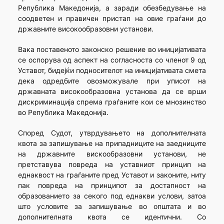
Република Македонија, а заради обезбедување на
соодветен и правичен пристап на овие граѓани до
државните високообразовни установи.
Вака поставеното законско решение во иницијативата
се оспорува од аспект на согласноста со членот 9 од
Уставот, бидејќи подносителот на иницијативата смета
дека одредбите овозможувале при уписот на
државната високообразовна установа да се врши
дискриминација спрема граѓаните кои се мнозинство
во Република Македонија.
Според Судот, утврдувањето на дополнителната
квота за запишување на припадниците на заедниците
на државните вискообразовни установи, не
претставува повреда на уставниот принцип на
еднаквост на граѓаните пред Уставот и законите, ниту
пак повреда на принципот за достапност на
образованието за секого под еднакви услови, затоа
што условите за запишување во општата и во
дополнителната квота се идентични. Со