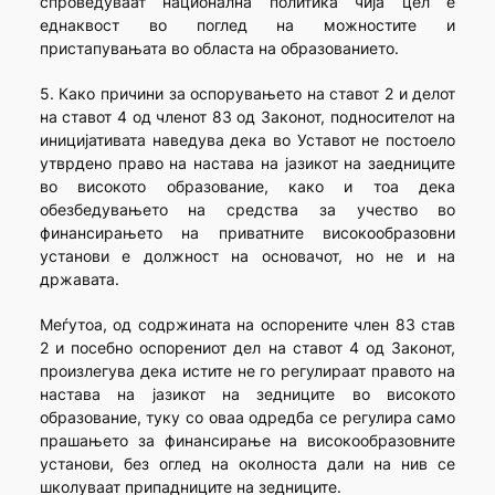
спроведуваат национална политика чија цел е
еднаквост во поглед на можностите и
пристапувањата во областа на образованието.
5. Како причини за оспорувањето на ставот 2 и делот
на ставот 4 од членот 83 од Законот, подносителот на
иницијативата наведува дека во Уставот не постоело
утврдено право на настава на јазикот на заедниците
во високото образование, како и тоа дека
обезбедувањето на средства за учество во
финансирањето на приватните високообразовни
установи е должност на основачот, но не и на
државата.
Меѓутоа, од содржината на оспорените член 83 став
2 и посебно оспорениот дел на ставот 4 од Законот,
произлегува дека истите не го регулираат правото на
настава на јазикот на зедниците во високото
образование, туку со оваа одредба се регулира само
прашањето за финансирање на високообразовните
установи, без оглед на околноста дали на нив се
школуваат припадниците на зедниците.