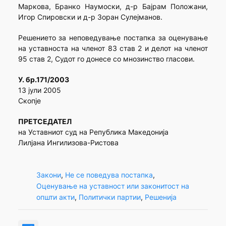
Маркова, Бранко Наумоски, д-р Бајрам Положани,
Игор Спировски и д-р Зоран Сулејманов.
Решението за неповедување постапка за оценување
на уставноста на членот 83 став 2 и делот на членот
95 став 2, Судот го донесе со мнозинство гласови.
У. бр.171/2003
13 јули 2005
Скопје
ПРЕТСЕДАТЕЛ
на Уставниот суд на Република Македонија
Лилјана Ингилизова-Ристова
Закони
, 
Не се поведува постапка
, 
Оценување на уставност или законитост на
општи акти
, 
Политички партии
, 
Решенија