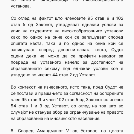
установа.
Со оглед на фактот што членовите 95 став 9 и 102
став 5 од Законот, утврдуваат еднакви услови за
упис на студентите на високообразовните установи
како по однос на оние кои се запишуваат според
општата квота, така и по однос на оние кои се
запишуваат според дополнителната квота, Судот
оцени дека не може да се прифати наводот за
повреда на уставното начело за достапност на
образованието секому под еднакви услови кое е
утврдено во членот 44 став 2 од Уставот.
Во контекст на изнесеното, исто така, пред Судот не
се постави и прашањето за согласност на оспорените
член 95 став 9 и член 102 став 5 од Законот со членот
54 став 1 и 3 од Уставот, со оглед на тоа што во
случајот не станува збор за ограничување на правото
на образование на мнозинското население.
8. Според Амандманот V од Уставот, на целата