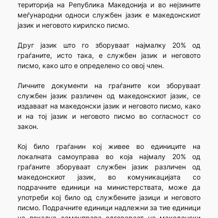
територија на Република Македонија и во нејзините
меѓународни односи службен јазик е македонскиот
јазик и неговото кирилско писмо.
Друг јазик што го зборуваат најмалку 20% од
граѓаните, исто така, е службен јазик и неговото
писмо, како што е определено со овој член.
Личните документи на граѓаните кои зборуваат
службен јазик различен од македонскиот јазик, се
издаваат на македонски јазик и неговото писмо, како
и на тој јазик и неговото писмо во согласност со
закон.
Кој било граѓанин кој живее во единиците на
локалната самоуправа во која најмалу 20% од
граѓаните зборуваат службен јазик различен од
македонскиот јазик, во комуникацијата со
подрачните единици на министерствата, може да
употреби кој било од службените јазици и неговото
писмо. Подрачните единици надлежни за тие единици
на локална самоуправа одговараат на македонски