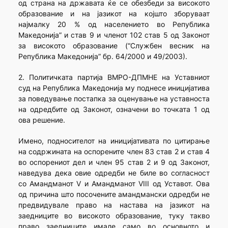
од страна на државата ќе се обезбеди за високото
образование и на јазикот на којшто зборуваат
најмалку 20 % од населението во Република
Македонија” и став 9 и членот 102 став 5 од Законот
за високото образование (“Службен весник на
Република Македонија” бр. 64/2000 и 49/2003).
2. Политичката партија ВМРО-ДПМНЕ на Уставниот
суд на Република Македонија му поднесе иницијатива
за поведување постапка за оценување на уставноста
на одредбите од Законот, означени во точката 1 од
ова решение.
Имено, подносителот на иницијативата по цитирање
на содржината на оспорените член 83 став 2 и став 4
во оспорениот дел и член 95 став 2 и 9 од Законот,
наведува дека овие одредби не биле во согласност
со Амандманот V и Амандманот VIII од Уставот. Ова
од причина што посочените амандмански одредби не
предвидувале право на настава на јазикот на
заедниците во високото образование, туку такво
право заедниците имале само во основното и