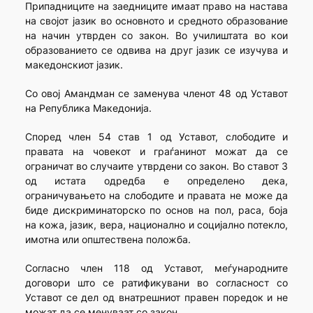
Припадниците на заедниците имаат право на настава
на својот јазик во основното и средното образование
на начин утврден со закон. Во училиштата во кои
образованието се одвива на друг јазик се изучува и
македонскиот јазик.
Со овој Амандман се заменува членот 48 од Уставот
на Република Македонија.
Според член 54 став 1 од Уставот, слободите и
правата на човекот и граѓанинот можат да се
ограничат во случаите утврдени со закон. Во ставот 3
од истата одредба е определено дека,
ограничувањето на слободите и правата не може да
биде дискриминаторско по основ на пол, раса, боја
на кожа, јазик, вера, национално и социјално потекло,
имотна или општествена положба.
Согласно член 118 од Уставот, меѓународните
договори што се ратификувани во согласност со
Уставот се дел од внатрешниот правен поредок и не
можат да се менуваат со закон.