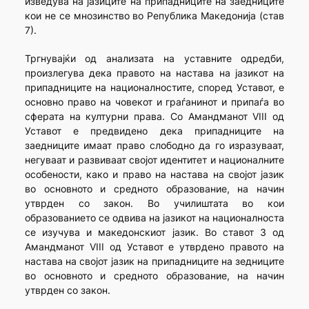
изведува на јазиците на припадниците на заедниците
кои не се мнозинство во Република Македонија (став
7).
Тргнувајќи од анализата на уставните одредби,
произлегува дека правото на настава на јазикот на
припадниците на националностите, според Уставот, е
основно право на човекот и граѓанинот и припаѓа во
сферата на културни права. Со Амандманот VIII од
Уставот е предвидено дека припадниците на
заедниците имаат право слободно да го изразуваат,
негуваат и развиваат својот идентитет и националните
особености, како и право на настава на својот јазик
во основното и средното образование, на начин
утврден со закон. Во училиштата во кои
образованието се одвива на јазикот на националноста
се изучува и македонскиот јазик. Во ставот 3 од
Амандманот VIII од Уставот е утврдено правото на
настава на својот јазик на припадниците на зедниците
во основното и средното образование, на начин
утврден со закон.