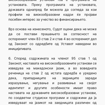
установата. Преку програмата на установата,
државата однапред би можела да согледа за кои
профили на виокообразовни кадри ќе пројави
посебен интерес за учество во финансирањето.
Врз основа на изнесеното, Судот оцени дека не може
да се постави прашањето за согласност на
оспорениот член 83 став 2 и став 4 во оспорениот дел
од Законот со одредбите од Уставот наведени во
иницијативата.
6. Според содржината на членот 95 став 1 од
Законот, наставата на високообразовните установи се
изведува на македонски јазик, а во воведната
реченица на став 2 од истата одредба е уредено
дека, припадниците на зедниците заради
изразување, негување и развивање на својот
идентитет и другите особености имаат право
наставата на државните високообразовни установи,
по соодветни студиски програми и содржини да ја
изведуваат на јазикот на заедницата различен од