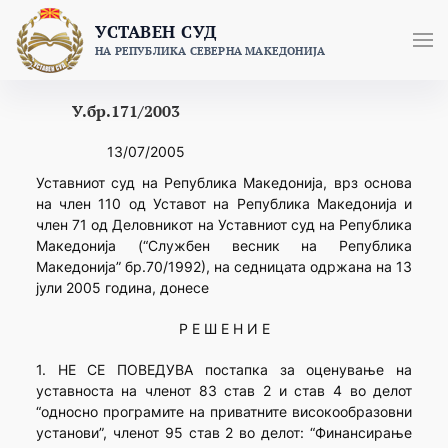
Skip
УСТАВЕН СУД
to
НА РЕПУБЛИКА СЕВЕРНА МАКЕДОНИЈА
content
У.бр.171/2003
13/07/2005
Уставниот суд на Република Македонија, врз основа
на член 110 од Уставот на Република Македонија и
член 71 од Деловникот на Уставниот суд на Република
Македонија (“Службен весник на Република
Македонија” бр.70/1992), на седницата одржана на 13
јули 2005 година, донесе
Р Е Ш Е Н И Е
1. НЕ СЕ ПОВЕДУВА постапка за оценување на
уставноста на членот 83 став 2 и став 4 во делот
“односно програмите на приватните високообразовни
установи”, членот 95 став 2 во делот: “Финансирање