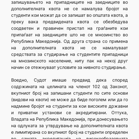
запишувањето на припадниците на заедниците во
дополнителната квота не се намалува бројот на
студенти кои можат да се запишат во општата квота, а
преку вака предвидената квота се обезбедува
соодветен и правичен пристап на граѓаните кои
припаѓаат на заедниците што не се мнозинство во
Република Македонија. Од друга страна со примена
на дополнителната квота не се намалуваат
средствата за студирање на студентите припадници
на мнозинското население, ниту пак на некој друг
начин се отежнуваат условите за нивното студирање.
Воедно, Судот имаше предвид дека според
содржината на целината на членот 102 од Законот,
вкупниот број на запишани студенти по сите основи
(видови на квоти) не може да биде поголем или да го
надмине бројот на студенти за кои високите државни
и приватни установи се акредитирани. Оттука,
Владата на Република Македонија, при донесувањето
на одлуката за утврдување на дополнителната квота
е лимитирана со вкупниот број на студенти определен
во самата акредитација на високообразовната