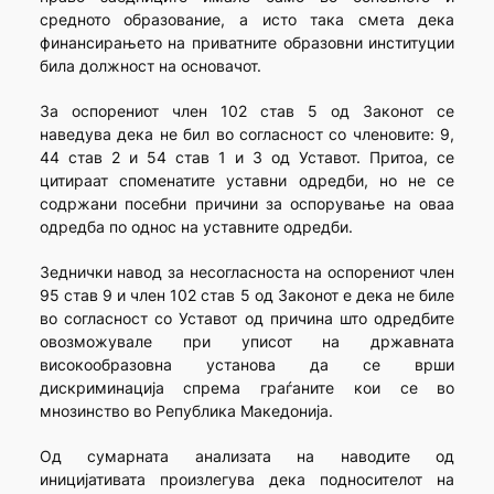
средното образование, а исто така смета дека
финансирањето на приватните образовни институции
била должност на основачот.
За оспорениот член 102 став 5 од Законот се
наведува дека не бил во согласност со членовите: 9,
44 став 2 и 54 став 1 и 3 од Уставот. Притоа, се
цитираат споменатите уставни одредби, но не се
содржани посебни причини за оспорување на оваа
одредба по однос на уставните одредби.
Зеднички навод за несогласноста на оспорениот член
95 став 9 и член 102 став 5 од Законот е дека не биле
во согласност со Уставот од причина што одредбите
овозможувале при уписот на државната
високообразовна установа да се врши
дискриминација спрема граѓаните кои се во
мнозинство во Република Македонија.
Од сумарната анализата на наводите од
иницијативата произлегува дека подносителот на