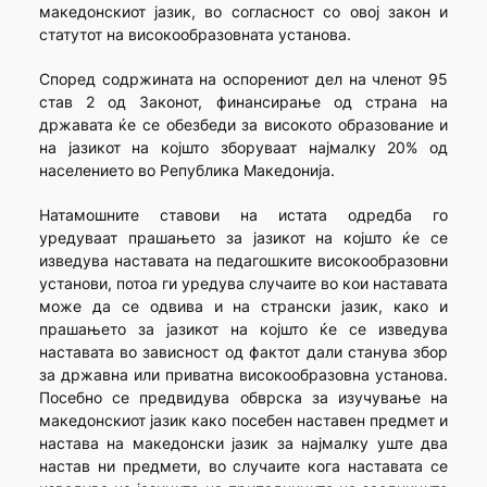
македонскиот јазик, во согласност со овој закон и
статутот на високообразовната установа.
Според содржината на оспорениот дел на членот 95
став 2 од Законот, финансирање од страна на
државата ќе се обезбеди за високото образование и
на јазикот на којшто зборуваат најмалку 20% од
населението во Република Македонија.
Натамошните ставови на истата одредба го
уредуваат прашањето за јазикот на којшто ќе се
изведува наставата на педагошките високообразовни
установи, потоа ги уредува случаите во кои наставата
може да се одвива и на странски јазик, како и
прашањето за јазикот на којшто ќе се изведува
наставата во зависност од фактот дали станува збор
за државна или приватна високообразовна установа.
Посебно се предвидува обврска за изучување на
македонскиот јазик како посебен наставен предмет и
настава на македонски јазик за најмалку уште два
настав ни предмети, во случаите кога наставата се