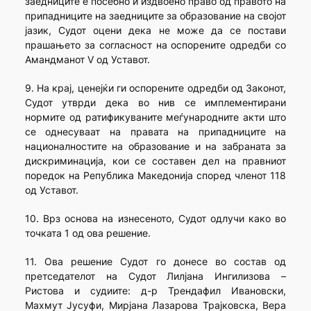
заедниците е посебно и издвоено право од правото на
припадниците на заедниците за образование на својот
јазик, Судот оцени дека не може да се постави
прашањето за согласност на оспорените одредби со
Амандманот V од Уставот.
9. На крај, ценејќи ги оспорените одредби од Законот,
Судот утврди дека во нив се имплементирани
нормите од ратификуваните меѓународните акти што
се однесуваат на правата на припадниците на
националностите на образование и на забраната за
дискриминација, кои се составен дел на правниот
поредок на Република Македонија според членот 118
од Уставот.
10. Врз основа на изнесеното, Судот одлучи како во
точката 1 од ова решение.
11. Ова решение Судот го донесе во состав од
претседателот на Судот Лилјана Ингилизова –
Ристова и судиите: д-р Трендафил Ивановски,
Махмут Јусуфи, Мирјана Лазарова Трајковска, Вера