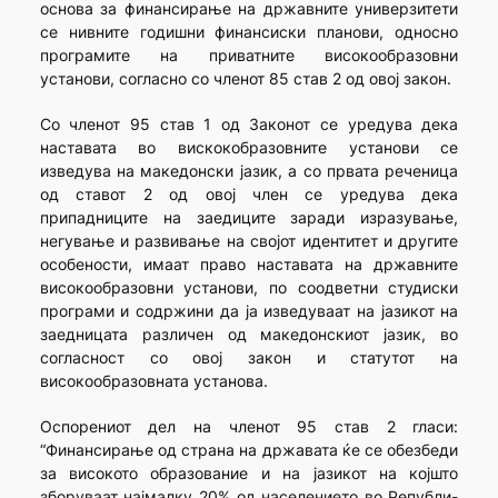
основа за финансирање на државните универзитети
се нивните годишни финансиски планови, односно
програмите на приватните високообразовни
установи, согласно со членот 85 став 2 од овој закон.
Со членот 95 став 1 од Законот се уредува дека
наставата во вискокобразовните установи се
изведува на македонски јазик, а со првата реченица
од ставот 2 од овој член се уредува дека
припадниците на заедиците заради изразување,
негување и развивање на својот идентитет и другите
особености, имаат право наставата на државните
високообразовни установи, по соодветни студиски
програми и содржини да ја изведуваат на јазикот на
заедницата различен од македонскиот јазик, во
согласност со овој закон и статутот на
високообразовната установа.
Оспорениот дел на членот 95 став 2 гласи:
“Финансирање од страна на државата ќе се обезбеди
за високото образование и на јазикот на којшто
зборуваат најмалку 20% од населението во Републи-