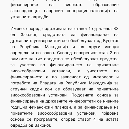
финансирање на високото образование
законодавецот направил опрерационализација на
уставните одредби.
Имено, според содржината на ставот 1 од членот 83
од Законот, средствата за финансирање на
државните универзитети се обезбедуваат од Буџетот
на Република Македонија и од други извори
определени со закон. Според оспорениот став 2 во
рамките на тие средства се обезбедуваат средства
за учество во финансирањето на приватните
високообразовни установи, а учеството во
финансирањето е во зависност од интересот и
потребите на Владата на Република Македонија за
стручни кадри кои се образуваат на приватните
високообразовни установи. Појдовната основа за
финансирање на државните универзитети се нивните
годишни финансиски планови, а за финансирање на
приватните високообразовни установи, појдовна
основа се програмите, според ставот 4 на истата
одредба од Законот.