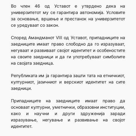
Во член 46 од Уставот е утврдено дека на
универзитетот му се гарантира автономија. Условите
за основање, вршење и престанок на универзитетот
се уредуваат со закон.
Според Амандманот VIII од Уставот, припадниците на
заедниците имаат право слободно да го изразуваат,
негуваат и развиваат својот идентитет и особеностите
на своите заедници и да ги употребуваат симболите
на својата заедница.
Републиката им ја гарантира зашти тата на етничкиот,
културниот, јазичниот и верскиот идентитет на сите
заедници.
Припадниците на заедниците имаат право да
основаат културни, уметнички, образовни институции,
како и научни и други здруженија заради
изразување, негување и развивање на својот
идентитет.