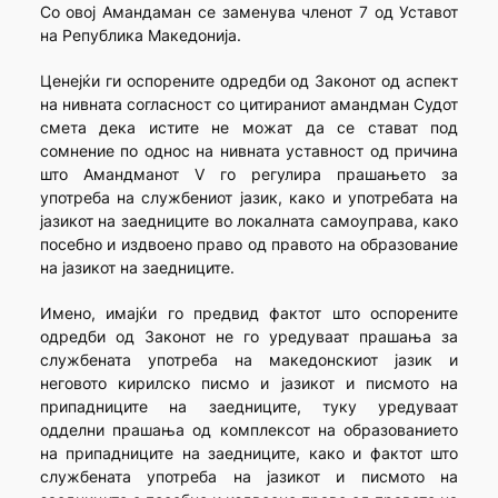
Со овој Амандаман се заменува членот 7 од Уставот
на Република Македонија.
Ценејќи ги оспорените одредби од Законот од аспект
на нивната согласност со цитираниот амандман Судот
смета дека истите не можат да се стават под
сомнение по однос на нивната уставност од причина
што Амандманот V го регулира прашањето за
употреба на службениот јазик, како и употребата на
јазикот на заедниците во локалната самоуправа, како
посебно и издвоено право од правото на образование
на јазикот на заедниците.
Имено, имајќи го предвид фактот што оспорените
одредби од Законот не го уредуваат прашања за
службената употреба на македонскиот јазик и
неговото кирилско писмо и јазикот и писмото на
припадниците на заедниците, туку уредуваат
одделни прашања од комплексот на образованието
на припадниците на заедниците, како и фактот што
службената употреба на јазикот и писмото на