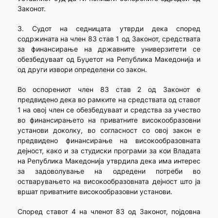
Законот.
3. Судот на седницата утврди дека според
содржината на член 83 став 1 од Законот, средствата
за финансирање на државните универзитети се
обезбедуваат од Буџетот на Република Македонија и
од други извори определени со закон.
Во оспорениот член 83 став 2 од Законот е
предвидено дека во рамките на средствата од ставот
1 на овој член се обезбедуваат и средства за учество
во финансирањето на приватните високообразовни
установи доколку, во согласност со овој закон е
предвидено финансирање на високообразовната
дејност, како и за студиски програми за кои Владата
на Република Македонија утврдила дека има интерес
за задоволување на одредени потреби во
остварувањето на високообразовната дејност што ја
вршат приватните високообразовни установи.
Според ставот 4 на членот 83 од Законот, појдовна