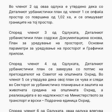
Во членот 2 од оваа одлука е утврдено дека со
Деталниот урбанистички план од членот 1 се опфаќа
простор со површина од 1,02 ха, и се опишуваат
границите на тој простор.
Според членот 3 од Одлуката, Деталниот
урбанистички план содржи: Документациона основа,
План за уредување на просторот, Основни
параметри за уредување на просторот и Графички
прилози.
Според членот 4 од Одлуката, Деталниот
урбанистички план се заверува со потпис на
претседателот на Советот на општината Охрид. Во
членот 5 се утврдува дека овој план се чува и следи
во Секторот за урбанистичко планирање и заштита на
животната средина на општината Охрид, а
реализацијата е во надлежност на Министерството за
транспорт и врски – Подрачна единица Охрид.
Според членот 6 од Одлуката, оваа одлука влегува