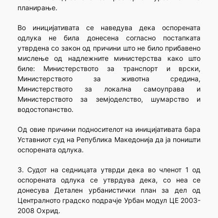
планирање.
Во иницијативата се наведува дека оспорената
одлука не била донесена согласно постапката
утврдена со закон од причини што не било прибавено
мислење од надлежните министерства како што
биле: Министерството за транспорт и врски,
Министерството за животна средина,
Министерството за локална самоуправа и
Министерството за земјоделство, шумарство и
водостопанство.
Од овие причини подносителот на иницијативата бара
Уставниот суд на Република Македонија да ја поништи
оспорената одлука.
3. Судот на седницата утврди дека во членот 1 од
оспорената одлука се утврдува дека, со неа се
донесува Детален урбанистички план за дел од
Централното градско подрачје Урбан модул ЦЕ 2003-
2008 Охрид.