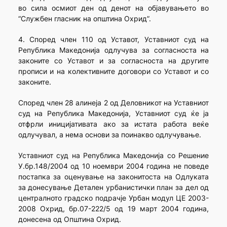
во сила осмиот ден од денот на објавувањето во
“Службен гласник на општина Охрид”.
4. Според член 110 од Уставот, Уставниот суд на
Република Македонија одлучува за согласноста на
законите со Уставот и за согласноста на другите
прописи и на колективните договори со Уставот и со
законите.
Според член 28 алинеја 2 од Деловникот на Уставниот
суд на Република Македонија, Уставниот суд ќе ја
отфрли иницијативата ако за истата работа веќе
одлучувал, а нема основи за поинакво одлучување.
Уставниот суд на Република Македонија со Решение
У.бр.148/2004 од 10 ноември 2004 година не поведе
постапка за оценување на законитоста на Одлуката
за донесување Детален урбанистички план за дел од
централното градско подрачје Урбан модул ЦЕ 2003-
2008 Охрид, бр.07-222/5 од 19 март 2004 година,
донесена од Општина Охрид.