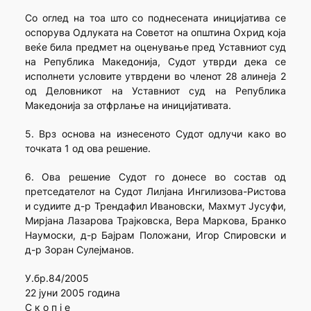
Со оглед на тоа што со поднесената иницијатива се
оспорува Одлуката на Советот на општина Охрид која
веќе била предмет на оценување пред Уставниот суд
на Република Македонија, Судот утврди дека се
исполнети условите утврдени во членот 28 алинеја 2
од Деловникот на Уставниот суд на Република
Македонија за отфрлање на иницијативата.
5. Врз основа на изнесеното Судот одлучи како во
точката 1 од ова решение.
6. Ова решение Судот го донесе во состав од
претседателот на Судот Лилјана Ингилизова-Ристова
и судиите д-р Трендафил Ивановски, Махмут Јусуфи,
Мирјана Лазарова Трајковска, Вера Маркова, Бранко
Наумоски, д-р Бајрам Положани, Игор Спировски и
д-р Зоран Сулејманов.
У.бр.84/2005
22 јуни 2005 година
С к о п ј е