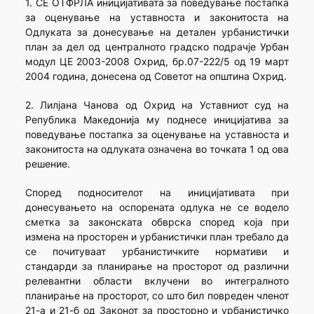
1. СЕ ОТФРЛА иницијативата за поведување постапка
за оценување на уставноста и законитоста на
Одлуката за донесување на детален урбанистички
план за дел од централното градско подрачје Урбан
модул ЦЕ 2003-2008 Охрид, бр.07-222/5 од 19 март
2004 година, донесена од Советот на општина Охрид.
2. Лилјана Чанова од Охрид на Уставниот суд на
Република Македонија му поднесе иницијатива за
поведување постапка за оценување на уставноста и
законитоста на одлуката означена во точката 1 од ова
решение.
Според подносителот на иницијативата при
донесувањето на оспорената одлука не се водело
сметка за законската обврска според која при
измена на просторен и урбанистички план требало да
се почитуваат урбанистичките нормативи и
стандарди за планирање на просторот од различни
релевантни области вклучени во интегралното
планирање на просторот, со што бил повреден членот
21-а и 21-б од Законот за просторно и урбанистичко