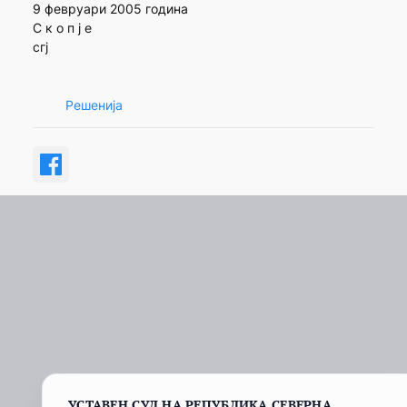
9 февруари 2005 година
С к о п ј е
сгј
Решенија
УСТАВЕН СУД НА РЕПУБЛИКА СЕВЕРНА