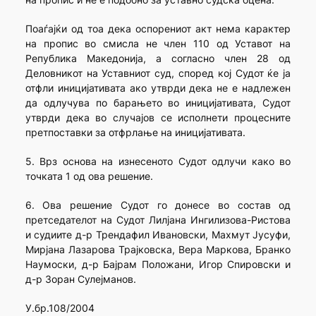
Поаѓајќи од тоа дека оспорениот акт нема карактер
на пропис во смисла не член 110 од Уставот на
Република Македонија, а согласно член 28 од
Деловникот на Уставниот суд, според кој Судот ќе ја
отфли иницијативата ако утврди дека не е надлежен
да одлучува по барањето во иницијативата, Судот
утврди дека во случајов се исполнети процесните
претпоставки за отфрлање на иницијативата.
5. Врз основа на изнесеното Судот одлучи како во
точката 1 од ова решение.
6. Ова решение Судот го донесе во состав од
претседателот на Судот Лилјана Ингилизова-Ристова
и судиите д-р Трендафил Ивановски, Махмут Јусуфи,
Мирјана Лазарова Трајковска, Вера Маркова, Бранко
Наумоски, д-р Бајрам Положани, Игор Спировски и
д-р Зоран Сулејманов.
У.бр.108/2004