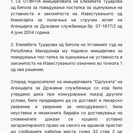
1. СЕ ОТФРЛА иницијативата на Елизабета Туџарова
од Битола за поведување постапка за оценување на
уставноста и законитоста на Известувањето од
Комисијата за полагање на стручен испит на
Агенцијата за Државни службеници бр. 07-1677/2 од
4 јуни 2004 година.
2. Елизабета Туџарова од Битола на Уставниот суд на
Република Македонија му поднесе иницијатива за
поведување пос-тапка за оценување на уставноста и
законитоста на Известувањето означено во точката 1
од ова решение.
Според подносителот на иницијативата “Одлуката” на
Агенцијата за Државни службеници со која било
утврдено дека при конкурирање покрај другите
услови, било предвидено да се достават и лекарско
уверение и уверение за неосудуваност, била
неуставна и незаконита бидејќи со доставување на
споменатите докази се кршело уставно
загарантираното право на секого на еднаков пристап
до слободните работни места (член 32 став 2 од