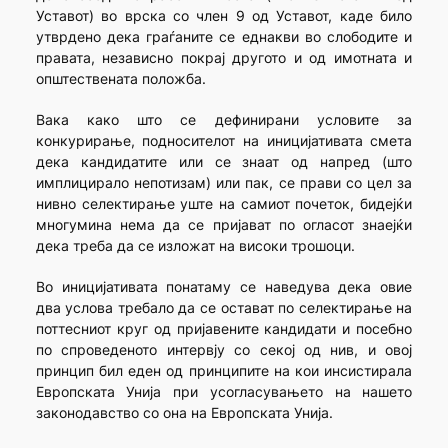
Уставот) во врска со член 9 од Уставот, каде било
утврдено дека граѓаните се еднакви во слободите и
правата, независно покрај другото и од имотната и
општествената положба.
Вака како што се дефинирани условите за
конкурирање, подносителот на иницијативата смета
дека кандидатите или се знаат од напред (што
имплицирало непотизам) или пак, се прави со цел за
нивно селектирање уште на самиот почеток, бидејќи
многумина нема да се пријават по огласот знаејќи
дека треба да се изложат на високи трошоци.
Во иницијативата понатаму се наведува дека овие
два услова требало да се остават по селектирање на
поттесниот круг од пријавените кандидати и посебно
по спроведеното интервју со секој од нив, и овој
принцип бил еден од принципите на кои инсистирала
Европската Унија при усогласувањето на нашето
законодавство со она на Европската Унија.