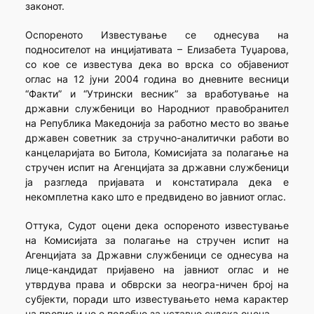
законот.
Оспореното Известување се однесува на
подносителот на инцијативата – Елизабета Туџарова,
со кое се известува дека во врска со објавениот
оглас на 12 јуни 2004 година во дневните весници
“Факти” и “Утрински весник” за вработување на
државни службеници во Народниот правобранител
на Република Македонија за работно место во звање
државен советник за стручно-аналитички работи во
канцеларијата во Битола, Комисијата за полагање на
стручен испит на Агенцијата за државни службеници
ја разгледа пријавата и констатирала дека е
некомплетна како што е предвидено во јавниот оглас.
Оттука, Судот оцени дека оспореното известување
на Комисијата за полагање на стручен испит на
Агенцијата за Државни службеници се однесува на
лице-кандидат пријавено на јавниот оглас и не
утврдува права и обврски за неогра-ничен број на
субјекти, поради што известувањето нема карактер
на пропис и не е подобно за уставно судска оцена.