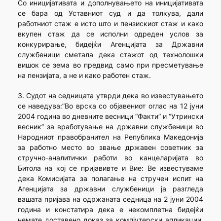
Со иницијативата и дополнувањето на иницијативата
се бара од Уставниот суд и да толкува, дали
работниот стаж е исто што и пензискиот стаж и како
вкупен стаж да се исполни одреден услов за
конкурирање, бидејќи Агенцијата за Државни
службеници сметала дека стажот од технолошки
вишок се зема во предвид само при пресметување
на пензијата, а не и како работен стаж.
3. Судот на седницата утврди дека во известувањето
се наведува:”Во врска со објавениот оглас на 12 јуни
2004 година во дневните весници “Факти” и “Утрински
весник” за вработување на државни службеници во
Народниот правобранител на Република Македонија
за работно место во звање државен советник за
стручно-аналитички работи во канцеларијата во
Битола на кој се пријавивте и Вие: Ве известуваме
дека Комисијата за полагање на стручен испит на
Агенцијата за државни службеници ја разгледа
вашата пријава на одржаната седница на 2 јуни 2004
година и констатира дека е некомплетна бидејќи
немате доставено доказ за компјутерски апликации,