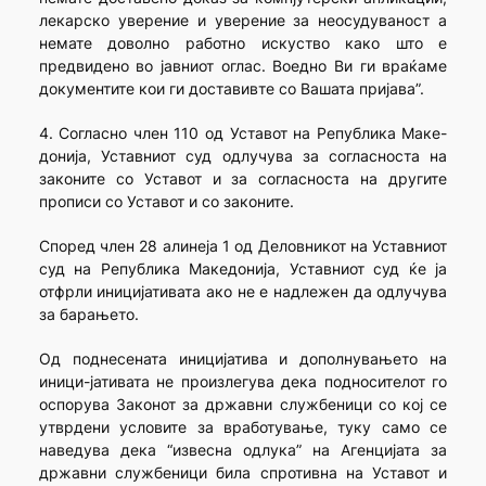
лекарско уверение и уверение за неосудуваност а
немате доволно работно искуство како што е
предвидено во јавниот оглас. Воедно Ви ги враќаме
документите кои ги доставивте со Вашата пријава”.
4. Согласно член 110 од Уставот на Република Маке-
донија, Уставниот суд одлучува за согласноста на
законите со Уставот и за согласноста на другите
прописи со Уставот и со законите.
Според член 28 алинеја 1 од Деловникот на Уставниот
суд на Република Македонија, Уставниот суд ќе ја
отфрли иницијативата ако не е надлежен да одлучува
за барањето.
Од поднесената иницијатива и дополнувањето на
иници-јативата не произлегува дека подносителот го
оспорува Законот за државни службеници со кој се
утврдени условите за вработување, туку само се
наведува дека “извесна одлука” на Агенцијата за
државни службеници била спротивна на Уставот и