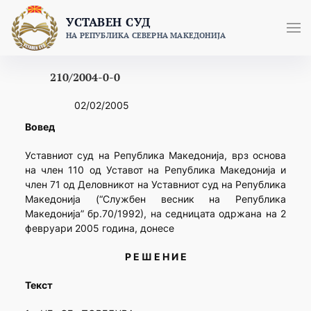
Skip
УСТАВЕН СУД
to
НА РЕПУБЛИКА СЕВЕРНА МАКЕДОНИЈА
content
210/2004-0-0
02/02/2005
Вовед
Уставниот суд на Република Македонија, врз основа
на член 110 од Уставот на Република Македонија и
член 71 од Деловникот на Уставниот суд на Република
Македонија (“Службен весник на Република
Македонија” бр.70/1992), на седницата одржана на 2
февруари 2005 година, донесе
Р Е Ш Е Н И Е
Текст