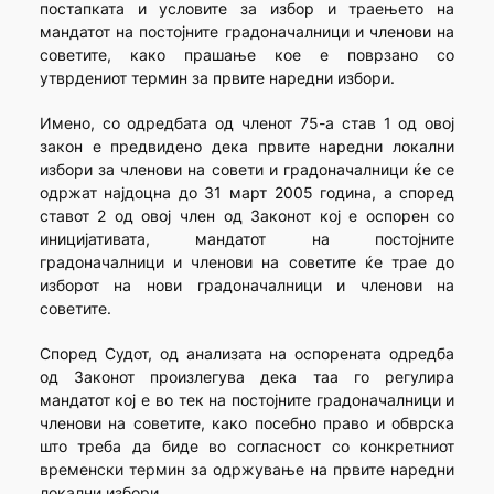
постапката и условите за избор и траењето на
мандатот на постојните градоначалници и членови на
советите, како прашање кое е поврзано со
утврдениот термин за првите наредни избори.
Имено, со одредбата од членот 75-а став 1 од овој
закон е предвидено дека првите наредни локални
избори за членови на совети и градоначалници ќе се
одржат најдоцна до 31 март 2005 година, а според
ставот 2 од овој член од Законот кој е оспорен со
иницијативата, мандатот на постојните
градоначалници и членови на советите ќе трае до
изборот на нови градоначалници и членови на
советите.
Според Судот, од анализата на оспорената одредба
од Законот произлегува дека таа го регулира
мандатот кој е во тек на постојните градоначалници и
членови на советите, како посебно право и обврска
што треба да биде во согласност со конкретниот
временски термин за одржување на првите наредни
локални избори.