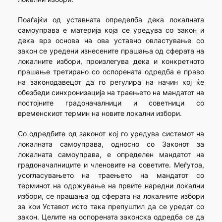
Поаѓајќи од уставната определба дека локалната
самоуправа е материја која се уредува со закон и
дека врз основа на ова уставно овластување со
закон се уредени изнесените прашања од сферата на
локалните избори, произлегува дека и конкретното
прашање третирано со оспорената одредба е право
на законодавецот да го регулира на начин кој ќе
обезбеди синхронизација на траењето на мандатот на
постојните градоначалници и советници со
временскиот термин на новите локални избори.
Со одредбите од законот кој го уредува системот на
локалната самоуправа, односно со Законот за
локалната самоуправа, е определен мандатот на
градоначалниците и членовите на советите. Меѓутоа,
усогласувањето на траењето на мандатот со
терминот на одржување на првите наредни локални
избори, се прашања од сферата на локалните избори
за кои Уставот исто така препуштил да се уредат со
закон. Целите на оспорената законска одредба се да