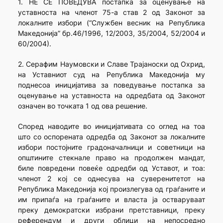
1. НЕ СЕ ПОВЕДУВА постапка за оценување на
уставноста на членот 75-а став 2 од Законот за
локалните избори (“Службен весник на Република
Македонија” бр.46/1996, 12/2003, 35/2004, 52/2004 и
60/2004).
2. Серафим Наумовски и Славе Трајаноски од Охрид,
на Уставниот суд на Република Македонија му
поднесоа иницијатива за поведување постапка за
оценување на уставноста на одредбата од Законот
означен во точката 1 од ова решение.
Според наводите во иницијативата со оглед на тоа
што со оспорената одредба од Законот за локалните
избори постојните градоначалници и советници на
општините стекнале право на продолжен мандат,
биле повредени повеќе одредби од Уставот, и тоа:
членот 2 кој се однесува на суверенитетот на
Република Македонија кој произлегува од граѓаните и
им припаѓа на граѓаните и власта ја остваруваат
преку демократски избрани претставници, преку
референдум и други облици на непосредно