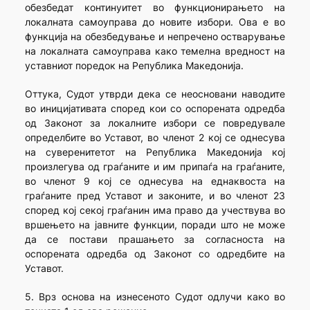
обезбедат континуитет во функционирањето на
локалната самоуправа до новите избори. Ова е во
функција на обезбедување и непречено остварување
на локалната самоуправа како темелна вредност на
уставниот поредок на Република Македонија.
Оттука, Судот утврди дека се неосновани наводите
во иницијативата според кои со оспорената одредба
од Законот за локалните избори се повредувале
определбите во Уставот, во членот 2 кој се однесува
на суверенитетот на Република Македонија кој
произлегува од граѓаните и им припаѓа на граѓаните,
во членот 9 кој се однесува на еднаквоста на
граѓаните пред Уставот и законите, и во членот 23
според кој секој граѓанин има право да учествува во
вршењето на јавните функции, поради што не може
да се постави прашањето за согласноста на
оспорената одредба од Законот со одредбите на
Уставот.
5. Врз основа на изнесеното Судот одлучи како во