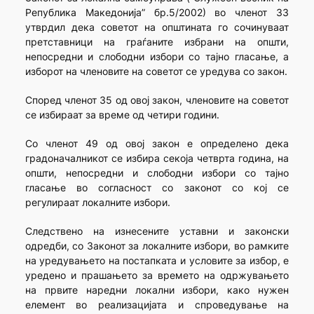
Република Македонија” бр.5/2002) во членот 33
утврдил дека советот на општината го сочинуваат
претставници на граѓаните избрани на општи,
непосредни и слободни избори со тајно гласање, а
изборот на членовите на советот се уредува со закон.
Според членот 35 од овој закон, членовите на советот
се избираат за време од четири години.
Со членот 49 од овој закон е определено дека
градоначалникот се избира секоја четврта година, на
општи, непосредни и слободни избори со тајно
гласање во согласност со законот со кој се
регулираат локалните избори.
Следствено на изнесените уставни и законски
одредби, со Законот за локалните избори, во рамките
на уредувањето на постапката и условите за избор, е
уредено и прашањето за времето на одржувањето
на првите наредни локални избори, како нужен
елемент во реализацијата и спроведување на