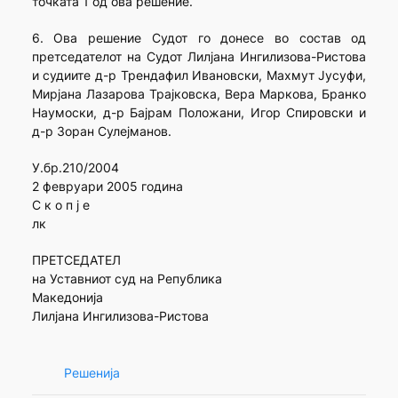
точката 1 од ова решение.
6. Ова решение Судот го донесе во состав од
претседателот на Судот Лилјана Ингилизова-Ристова
и судиите д-р Трендафил Ивановски, Махмут Јусуфи,
Мирјана Лазарова Трајковска, Вера Маркова, Бранко
Наумоски, д-р Бајрам Положани, Игор Спировски и
д-р Зоран Сулејманов.
У.бр.210/2004
2 февруари 2005 година
С к о п ј е
лк
ПРЕТСЕДАТЕЛ
на Уставниот суд на Република
Македонија
Лилјана Ингилизова-Ристова
Решенија