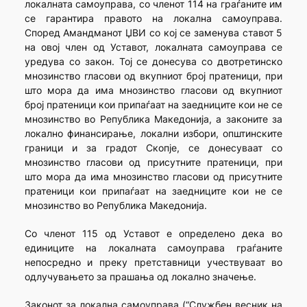
локалната самоуправа, со членот 114 на граѓаните им
се гарантира правото на локална самоуправа.
Според Амандманот ЏВИ со кој се заменува ставот 5
на овој член од Уставот, локалната самоуправа се
уредува со закон. Тој се донесува со двотретинско
мнозинство гласови од вкупниот број пратеници, при
што мора да има мнозинство гласови од вкупниот
број пратеници кои припаѓаат на заедниците кои не се
мнозинство во Република Македонија, а законите за
локално финансирање, локални избори, општинските
граници и за градот Скопје, се донесуваат со
мнозинство гласови од присутните пратеници, при
што мора да има мнозинство гласови од присутните
пратеници кои припаѓаат на заедниците кои не се
мнозинство во Република Македонија.
Со членот 115 од Уставот е определено дека во
единиците на локалната самоуправа граѓаните
непосредно и преку претставници учествуваат во
одлучувањето за прашања од локално значење.
Законот за локална самоуправа (“Службен весник на