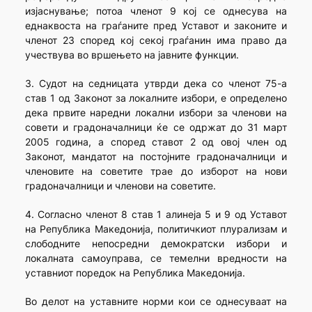
изјаснување; потоа членот 9 кој се однесува на
еднаквоста на граѓаните пред Уставот и законите и
членот 23 според кој секој граѓанин има право да
учествува во вршењето на јавните функции.
3. Судот на седницата утврди дека со членот 75-а
став 1 од Законот за локалните избори, е определено
дека првите наредни локални избори за членови на
совети и градоначалници ќе се одржат до 31 март
2005 година, а според ставот 2 од овој член од
Законот, мандатот на постојните градоначалници и
членовите на советите трае до изборот на нови
градоначалници и членови на советите.
4. Согласно членот 8 став 1 алинеја 5 и 9 од Уставот
на Република Македонија, политичкиот плурализам и
слободните непосредни демократски избори и
локалната самоуправа, се темелни вредности на
уставниот поредок на Република Македонија.
Во делот на уставните норми кои се однесуваат на