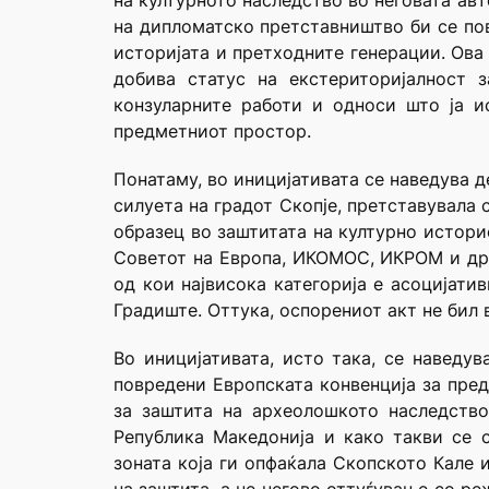
на културното наследство во неговата ав
на дипломатско претставништво би се пов
историјата и претходните генерации. Ова
добива статус на екстериторијалност 
конзуларните работи и односи што ја и
предметниот простор.
Понатаму, во иницијативата се наведува 
силуета на градот Скопје, претставувала 
образец во заштитата на културно истори
Советот на Европа, ИКОМОС, ИКРОМ и друг
од кои највисока категорија е асоцијатив
Градиште. Оттука, оспорениот акт не бил 
Во иницијативата, исто така, се наведув
повредени Европската конвенција за пред
за заштита на археолошкото наследство
Република Македонија и како такви се 
зоната која ги опфаќала Скопското Кале 