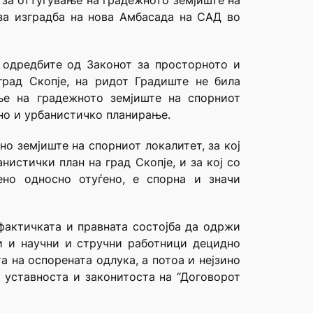
 за оттуѓување на градежното земјиште на
 за изградба на нова Амбасада на САД во
о одредбите од Законот за просторното и
град Скопје, на ридот Градиште не била
ње на градежното земјиште на спорниот
рно и урбанистичко планирање.
о земјиште на спорниот локалитет, за кој
истички план на град Скопје, и за кој со
ено односно отуѓено, е спорна и значи
 фактичката и правната состојба да одржи
ни и научни и стручни работници децидно
а на оспорената одлука, а потоа и нејзино
 уставноста и законитоста на “Договорот