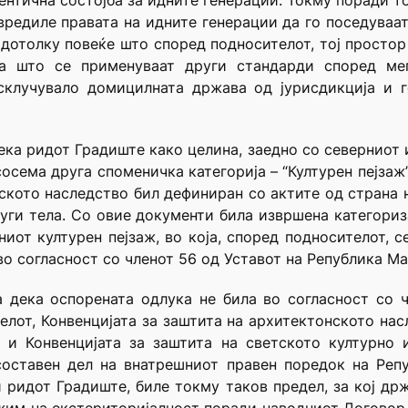
тентична состојба за идните генерации. Токму поради т
редиле правата на идните генерации да го поседуваа
 дотолку повеќе што според подносителот, тој простор
за што се применуваат други стандарди според ме
склучувало домицилната држава од јурисдикција и г
дека ридот Градиште како целина, заедно со северниот 
сосема друга споменичка категорија – “Културен пејзаж
ското наследство бил дефиниран со актите од страна 
и тела. Со овие документи била извршена категориза
ниот културен пејзаж, во која, според подносителот, 
во согласност со членот 56 од Уставот на Република Ма
а дека оспорената одлука не била во согласност со ч
елот, Конвенцијата за заштита на архитектонското нас
 и Конвенцијата за заштита на светското културно 
составен дел на внатрешниот правен поредок на Репу
и ридот Градиште, биле токму таков предел, за кој д