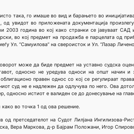
 исто така, го имаше во вид и барањето во иницијатив
а, од увидот во приложената документација произлег
ри 2003 година во кој како странки се јавуваат САД 
рски, во кој предмет на продажба е парцелата од прибл
еѓу Ул. “Самуилова” на свероисток и Ул. “Лазар Личенос
говорот може да биде предмет на уставно судска оцен
тавот, односно не уредува односи на општ начин и з
облигационо правен однос со кој се регулираат прав
ниот суд не е надлежен да одлучува по него. Ова дото
р, односно истиот е валиден се до донесување на главе
 како во точка 1 од ова решение.
ав од претседателот на Судот Лилјана Ингилизова-Рис
ска, Вера Маркова, д-р Бајрам Положани, Игор Спировс