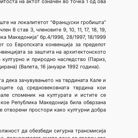
тоста на актот означен во точка 1 од ова
иште на локалитетот “Француски гробишта”
 8 став 3, членовите 9, 10, 11, 17, 18, 19,
а Македонија” бр.4/1996, 28/1997, 18/1999
от со Европската конвенција за пределот
нвенцијата за заштита на архитектонското
о културно и природно наследство (Париз,
рана) (Валета, 16 јануари 1992 година).
та дека зачувувањето на тврдината Кале и
оците од средновековната тврдина кои
але споменик на културата и истите се
а кое Република Македонија била обврзана
те отворени простори како културни добра
олжност да обезбеди сигурна трансмисија