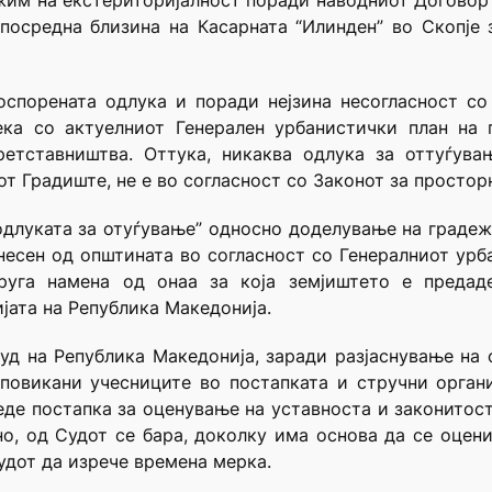
ежим на екстериторијалност поради наводниот Договор
посредна близина на Касарната “Илинден” во Скопје
 оспорената одлука и поради нејзина несогласност с
ека со актуелниот Генерален урбанистички план на 
ретставништва. Оттука, никаква одлука за оттуѓува
от Градиште, не е во согласност со Законот за просто
одлуката за отуѓување” односно доделување на градежн
есен од општината во согласност со Генералниот урбан
руга намена од онаа за која земјиштето е предад
јата на Република Македонија.
уд на Република Македонија, заради разјаснување на
 повикани учесниците во постапката и стручни орга
еде постапка за оценување на уставноста и законитост
, од Судот се бара, доколку има основа да се оцени
Судот да изрече времена мерка.