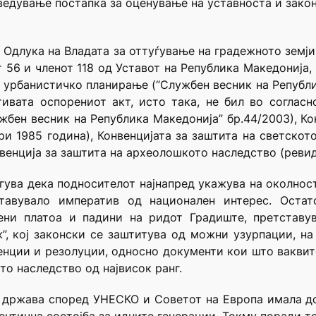
ведување постапка за оценување на уставноста и закони
 Одлука на Владата за оттуѓување на градежното земј
56 и членот 118 од Уставот на Република Македонија, член
и урбанистичко планирање (“Службен весник на Републик
тивата оспорениот акт, исто така, не бил во согласн
жбен весник на Република Македонија” бр.44/2003), Ко
ри 1985 година), Конвенцијата за заштита на светскот
венција за заштита на археолошкото наследство (ревиди
гува дека подносителот најнапред укажува на околнос
тавувало императив од национален интерес. Остат
ени платоа и падини на ридот Градиште, претставув
”, кој законски се заштитува од можни узурпации, н
енции и резолуции, односно документи кои што вакви
о наследство од највисок ранг.
а држава според УНЕСКО и Советот на Европа имала д