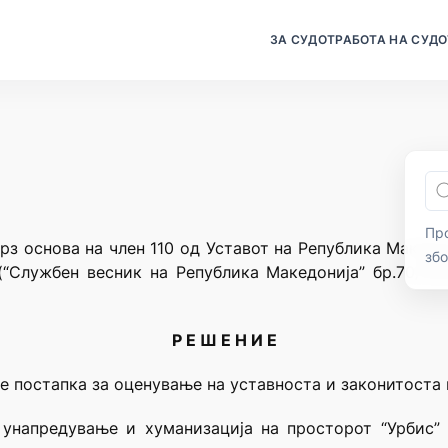
ЗА СУДОТ
РАБОТА НА СУДО
Про
рз основа на член 110 од Уставот на Република Македо
зб
(“Службен весник на Република Македонија” бр.70/19
Р Е Ш Е Н И Е
е постапка за оценување на уставноста и законитоста 
унапредување и хуманизација на просторот “Урбис” 