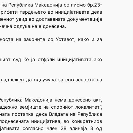
 на Република Македонија со писмо бр.23-
 прифати тврдењето во иницијативата дека
шениот увид во доставената документација
нечна одлука не е донесена.
носта на законите со Уставот, како и за
ниот суд ќе ја отфрли иницијативата ако
 надлежен да одлучува за согласноста на
Република Македонија нема донесено акт,
адежно земјиште на спорниот локалитет”,
дната постапка дека Владата на Република
поднесената иницијатива, во конкретниов
јативата согласно член 28 алинеја 3 од