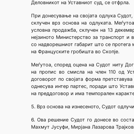
Деловникот на Уставниот суд, се отфрла.
При донесување на својата одлука Судот,
склучен врз основа на одлуката. Меѓуто
условна продажба, склучен на 13 декемв
нејзиното Министерство за транспорт и в
со надворешниот габарит што се протега м
на Француските гробишта во Скопје.
Меѓутоа, според оцена на Судот ниту До
на пропис во смисла на член 110 од Ус
договорот по својата форма претставува 
однесува интер партес, поради што Устав
на преддоговор и има темпорален каракте
5. Врз основа на изнесеното, Судот одлучи
6. Ова решение Судот го донесе во сост
Махмут Јусуфи, Мирјана Лазарова Трајков