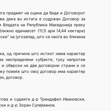
ата предмет на оцена да биде и Договорот
ува дека во истата е содржан Договор за
и Владата на Република Македонија преку
ижно единаесет (11,1) ари (4,44 хектари)
ки” на југозапад, што се наоѓа во близина
ка, од причина што истиот нема карактер
а неопределени субјекти, туку напротив
а и обврски на две договорни страни и се
лку повеќе што овој договор има карактер
н, договор.
това и судиите д-р Трендафил Ивановски,
ки и д-р Зоран Сулејманов.