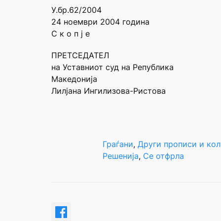
У.бр.62/2004
24 ноември 2004 година
С к о п ј е
ПРЕТСЕДАТЕЛ
на Уставниот суд на Република
Македонија
Лилјана Ингилизова-Ристова
Граѓани
, 
Други прописи и ко
Решенија
, 
Се отфрла