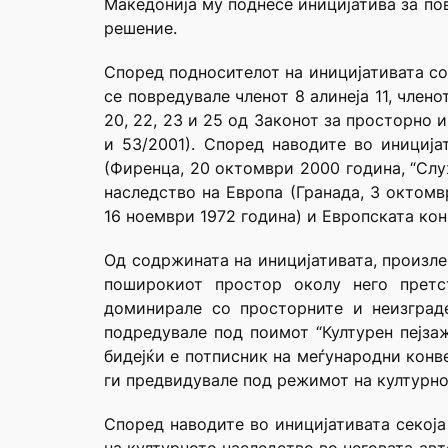
Македонија му поднесе иницијатива за по
решение.
Според подносителот на иницијативата со
се повредувале членот 8 алинеја 11, членот 
20, 22, 23 и 25 од Законот за просторно 
и 53/2001). Според наводите во иниција
(Фиренца, 20 октомври 2000 година, “Слу
наследство на Европа (Гранада, 3 октомв
16 ноември 1972 година) и Европската кон
Од содржината на иницијативата, произле
поширокиот простор околу него претс
доминирале со просторните и неизград
подредувале под поимот “Културен пејзаж
бидејќи е потписник на меѓународни конв
ги предвидувале под режимот на културнот
Според наводите во иницијативата секој