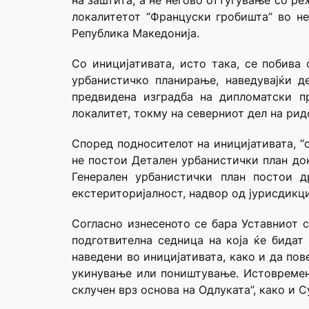
на заштита, а не негово оттуѓување со р
локалитетот “Француски гробишта” во не
Република Македонија.
Со иницијативата, исто така, се побива
урбанистичко планирање, наведувајќи д
предвидена изградба на дипломатски п
локалитет, токму на северниот дел на рид
Според подносителот на иницијативата, “
не постои Детален урбанистички план дон
Генерален урбанистички план постои д
екстериторијалност, надвор од јурисдикци
Согласно изнесеното се бара Уставниот с
подготвителна седница на која ќе бидат
наведени во иницијативата, како и да пов
укинување или поништување. Истовремено
склучен врз основа на Одлуката”, како и 