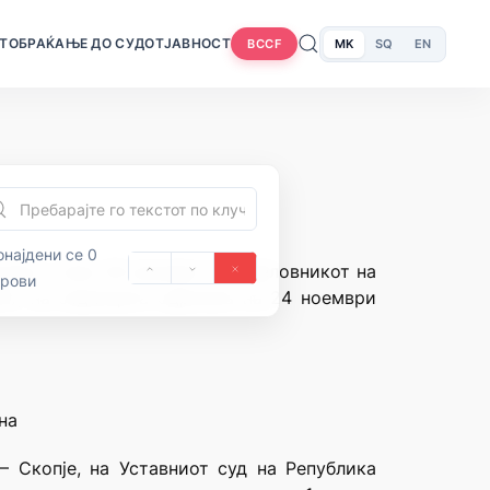
Т
ОБРАЌАЊЕ ДО СУДОТ
ЈАВНОСТ
MK
SQ
EN
BCCF
најдени се 0
нија и член 28 алинеја 3 од Деловникот на
орови
92), на седницата одржана на 24 ноември
на
– Скопје, на Уставниот суд на Република