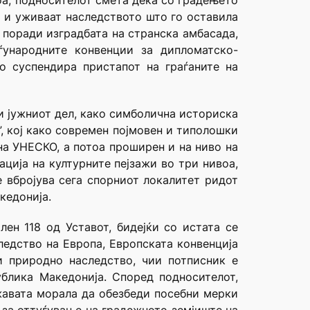
оа, подносителот смета дека со градењето
т и уживаат наследството што го оставила
 поради изградбата на странска амбасада,
ѓународните конвенции за дипломатско-
о суспендира пристапот на граѓаните на
и јужниот дел, како симболична историска
”, кој како современ појмовен и типолошки
на УНЕСКО, а потоа проширен и на ниво на
ција на културните пејзажи во три нивоа,
се вбројува сега спорниот локалитет ридот
кедонија.
лен 118 од Уставот, бидејќи со истата се
ледство на Европа, Европската конвенција
и природно наследство, чии потписник е
блика Македонија. Според подносителот,
ржавата морала да обезбеди посебни мерки