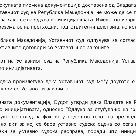
локупната писмена документација доставена од Владата
тавниот суд на Република Македонија, не може да се
на како се наведува во иницијативата. Имено, по извр
реземање на претходни, подготвителни дејствија, но ко
ублика Македонија, Уставниот суд одлучува за соглас
ктивните договори со Уставот и со законите.
от на Уставниот суд на Република Македонија, Устав
по иницијативата.
едба произлегува дека Уставниот суд меѓу другото е
вори со Уставот и законите.
ната документација, Судот утврди дека Владата на 
 иницијативата, односно “Одлука за отуѓување на гр
ука, со оглед на фактот утврден во текот на претхо
но акт за кој се бара уставно судска оцена со сега 
авки за уставно судска расправа, поради што иници