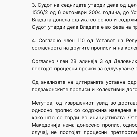
3. Судот на седницата утврди дека од це
1556/2 од 6 октомври 2004 година, до Ус
Владата донела одлука со основ и содржи
Судот утврди дека Владата е во фаза на п
4. Согласно член 110 од Уставот на Реп
согласноста на другите прописи и на коле
Согласно член 28 алинеја 3 од Деловник
постојат процесни пречки за одлучување 
Од анализата на цитираната уставна одр
подзаконските прописи и колективни дого
Меѓутоа, од извршениот увид во доставе
односно пропис со содржина наведена во
како што се тврди во иницијативата. Отт
Македонија нема донесено пропис, однос
случај, не постојат процесни претпост