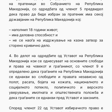
на пратеници во Собранието на Република
Македонија, со одредбата од членот 5 предвидел
дека право да биде избран за пратеник има секој
државјанин на Република Македонија кој:
– наполнил 18 години живот;
– има деловна способност и
– не се наоѓа на издржување на казна затвор за
сторено кривично дело.
4. Во делот на одредбите од Уставот на Република
Македонија кои се однесуваат на основните слободи
и права на човекот и граѓанинот, со членот 9 е
определено дека граѓаните на Република Македонија
се еднакви во слободите и правата независно од
полот, расата, бојата на кожата, националното и
социјалното потекло, политичкото и верското
уверување, имотната и општествената положба и
дека граѓаните се еднакви пред Уставот и законите.
Според членот 22 од Уставот избирачкото право е