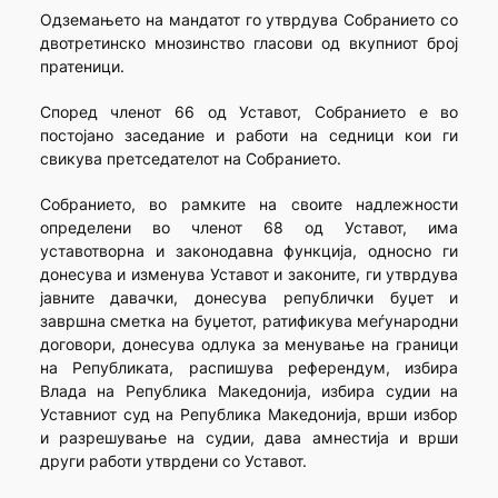
Одземањето на мандатот го утврдува Собранието со
двотретинско мнозинство гласови од вкупниот број
пратеници.
Според членот 66 од Уставот, Собранието е во
постојано заседание и работи на седници кои ги
свикува претседателот на Собранието.
Собранието, во рамките на своите надлежности
определени во членот 68 од Уставот, има
уставотворна и законодавна функција, односно ги
донесува и изменува Уставот и законите, ги утврдува
јавните давачки, донесува републички буџет и
завршна сметка на буџетот, ратификува меѓународни
договори, донесува одлука за менување на граници
на Републиката, распишува референдум, избира
Влада на Република Македонија, избира судии на
Уставниот суд на Република Македонија, врши избор
и разрешување на судии, дава амнестија и врши
други работи утврдени со Уставот.