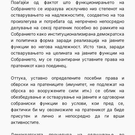
Поаѓајќи од фактот што функционирањето на
Собранието се изразува исклучиво низ степенот на
остварувањето на надлежностите, соодветно на тоа
произлегува и потребата од непречено непосредно
делување на секој пратеник посебно во рамките на
Собранието како институционализирана демократска
и политичка форма заради реализација на јавните
функции во негова надлежност. Исто така, заради
остварувањето на целината на јавните функции на
Собранието, му се гарантирани уставните права на
пратеникот како поединец.
Оттука, уставно определените посебни права и
обврски на пратениците (имунитет, не подлежат на
обрска во вооружените сили итн.) се облик на
обезбедување и остварување на јавните и одговорни
собраниски функции во услови, кои пред се,
фактички би му овозможиле на пратеникот да биде
присутен и лично и непосредно да ги врши
активностите.
Демократската процедура на одлучување во