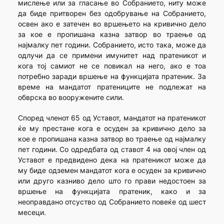
мислење или за гласање во Собранието, ниту може
да биде притворен без одобрување на Собранието,
освен ако е затечен во вршењето на кривично дело
за кое е пропишана казна затвор во траење од
најмалку пет години. Собранието, исто така, може да
одлучи да се примени имунитет над пратеникот и
кога тој самиот не се повикал на него, ако е тоа
потребно заради вршење на функцијата пратеник. За
време на мандатот пратениците не подлежат на
обврска во вооружените сили.
Според членот 65 од Уставот, мандатот на пратеникот
ќе му престане кога е осуден за кривично дело за
кое е пропишана казна затвор во траење од најмалку
пет години. Со одредбата од ставот 4 на овој член од
Уставот е предвидено дека на пратеникот може да
му биде одземен мандатот кога е осуден за кривично
или друго казниво дело што го прави недостоен за
вршење на функцијата пратеник, како и за
неоправдано отсуство од Собранието повеќе од шест
месеци.