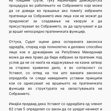
на поедини групи, туку најзначајна демократска
процедура во работењето на Собранието која може
да се доведе во прашање ако помеѓу избраните
пратеници на Собранието има лица кои не можат да
придонесат за создавање на кворум и да
присуствуваат во Собранието, за да одлучуваат и да
ја вршат непосредно пратеничката функција.
Оттука, Судот оцени дека оспорената законска
одредба, според која полнолетно и деловно способно
лице кое е државјанин на Република Македонија
може да има право да биде избрано за пратеник под
услов да не се наоѓа на издржување на казна затвор
за сторено кривично дело, е во согласност со
Уставот, со оглед на тоа што ваквата законска
определба ги следи наведените уставни принципи
кои се однесуваат на вршењето на пратеничката
функција во структурата на овластувањата на
Собранието.
Имајќи предвид дека Уставот со одредбата од членот
62 став 5 определил со закон да се уредат начинот и