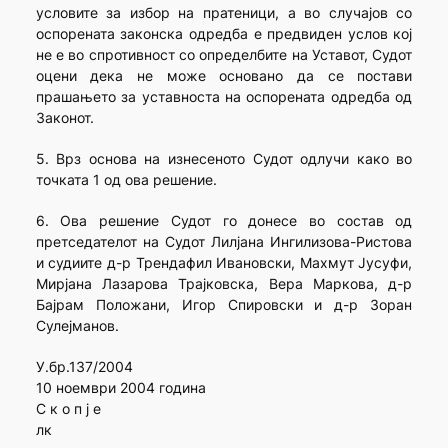
условите за избор на пратеници, а во случајов со
оспорената законска одредба е предвиден услов кој
не е во спротивност со определбите на Уставот, Судот
оцени дека не може основано да се постави
прашањето за уставноста на оспорената одредба од
Законот.
5. Врз основа на изнесеното Судот одлучи како во
точката 1 од ова решение.
6. Ова решение Судот го донесе во состав од
претседателот на Судот Лилјана Ингилизова-Ристова
и судиите д-р Трендафил Ивановски, Махмут Јусуфи,
Мирјана Лазарова Трајковска, Вера Маркова, д-р
Бајрам Положани, Игор Спировски и д-р Зоран
Сулејманов.
У.бр.137/2004
10 ноември 2004 година
С к о п ј е
лк