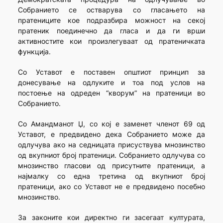
Собранието се остварува со гласањето на
пратениците кое подразбира можност на секој
пратеник поединечно да гласа и да ги врши
активностите кои произлегуваат од пратеничката
функција.
Со Уставот е поставен општиот принцип за
донесување на одлуките и тоа под услов на
постоење на одреден “кворум” на пратеници во
Собранието.
Со Амандманот Џ, со кој е заменет членот 69 од
Уставот, е предвидено дека Собранието може да
одлучува ако на седницата присуствува мнозинство
од вкупниот број пратеници. Собранието одлучува со
мнозинство гласови од присутните пратеници, а
најмалку со една третина од вкупниот број
пратеници, ако со Уставот не е предвидено посебно
мнозинство.
За законите кои директно ги засегаат културата,