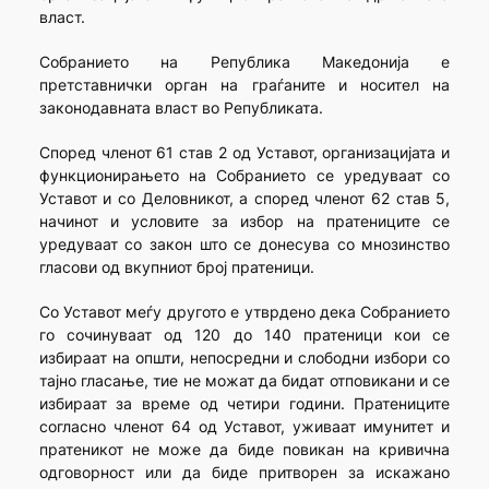
власт.
Собранието на Република Македонија е
претставнички орган на граѓаните и носител на
законодавната власт во Републиката.
Според членот 61 став 2 од Уставот, организацијата и
функционирањето на Собранието се уредуваат со
Уставот и со Деловникот, а според членот 62 став 5,
начинот и условите за избор на пратениците се
уредуваат со закон што се донесува со мнозинство
гласови од вкупниот број пратеници.
Со Уставот меѓу другото е утврдено дека Собранието
го сочинуваат од 120 до 140 пратеници кои се
избираат на општи, непосредни и слободни избори со
тајно гласање, тие не можат да бидат отповикани и се
избираат за време од четири години. Пратениците
согласно членот 64 од Уставот, уживаат имунитет и
пратеникот не може да биде повикан на кривична
одговорност или да биде притворен за искажано