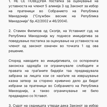
1. НЕ СЕ ПОВЕДУВА постапка за оценување на
уставноста на членот 5 алинеја 3 од Законот за избор
на пратеници во Собранието на Република
Македонија (“Службен весник на Република
Македонија” бр.42/2002 и 46/2004).
2. Стамен Филипов од Скопје, на Уставниот суд на
Република Македонија му поднесе иницијатива за
поведување постапка за оценување на уставноста на
членот од законот означен во точката 1 од ова
решение.
Според наводите во иницијативата, со оспорената
законска одредба се ограничувале слободите и
правата на граѓаните бидејќи таа предвидувала
забрана за лицата кои се наоѓале на извршување
казна затвор за сторено кривично дело да бидат
избрани за пратеници во Собранието на Република
Макеоднија, а такво ограничување не било
предвидено со Уставот.
3. Судот на седницата утврди дека Законот за избор