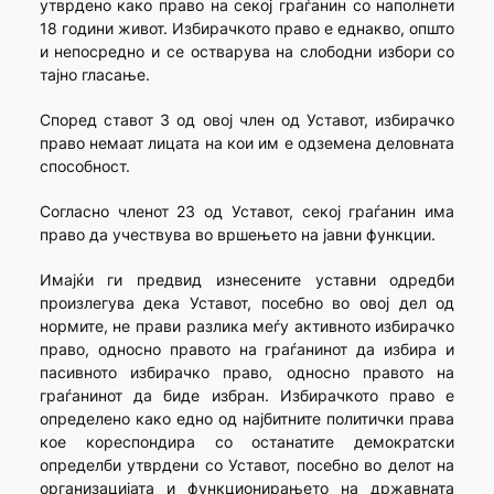
утврдено како право на секој граѓанин со наполнети
18 години живот. Избирачкото право е еднакво, општо
и непосредно и се остварува на слободни избори со
тајно гласање.
Според ставот 3 од овој член од Уставот, избирачко
право немаат лицата на кои им е одземена деловната
способност.
Согласно членот 23 од Уставот, секој граѓанин има
право да учествува во вршењето на јавни функции.
Имајќи ги предвид изнесените уставни одредби
произлегува дека Уставот, посебно во овој дел од
нормите, не прави разлика меѓу активното избирачко
право, односно правото на граѓанинот да избира и
пасивното избирачко право, односно правото на
граѓанинот да биде избран. Избирачкото право е
определено како едно од најбитните политички права
кое кореспондира со останатите демократски
определби утврдени со Уставот, посебно во делот на
организацијата и функционирањето на државната