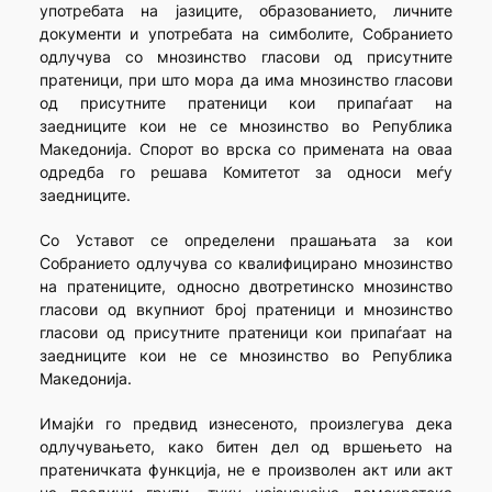
употребата на јазиците, образованието, личните
документи и употребата на симболите, Собранието
одлучува со мнозинство гласови од присутните
пратеници, при што мора да има мнозинство гласови
од присутните пратеници кои припаѓаат на
заедниците кои не се мнозинство во Република
Македонија. Спорот во врска со примената на оваа
одредба го решава Комитетот за односи меѓу
заедниците.
Со Уставот се определени прашањата за кои
Собранието одлучува со квалифицирано мнозинство
на пратениците, односно двотретинско мнозинство
гласови од вкупниот број пратеници и мнозинство
гласови од присутните пратеници кои припаѓаат на
заедниците кои не се мнозинство во Република
Македонија.
Имајќи го предвид изнесеното, произлегува дека
одлучувањето, како битен дел од вршењето на
пратеничката функција, не е произволен акт или акт