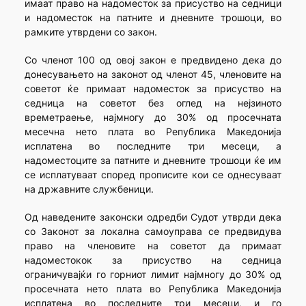
имаат право на надоместок за присуство на седници
и надоместок на патните и дневните трошоци, во
рамките утврдени со закон.
Со членот 100 од овој закон е предвидено дека до
донесувањето на законот од членот 45, членовите на
советот ќе примаат надоместок за присуство на
седница на советот без оглед на нејзиното
времетраење, најмногу до 30% од просечната
месечна нето плата во Република Македонија
исплатена во последните три месеци, а
надоместоците за патните и дневните трошоци ќе им
се исплатуваат според прописите кои се однесуваат
на државните службеници.
Од наведените законски одредби Судот утврди дека
со Законот за локална самоуправа се предвидува
право на членовите на советот да примаат
надоместокок за присуство на седница
ограничувајќи го горниот лимит најмногу до 30% од
просечната нето плата во Република Македонија
исплатена во последните три месеци, и го