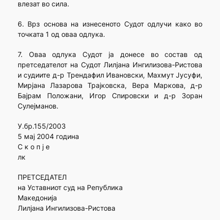
влезат во сила.
6. Врз основа на изнесеното Судот одлучи како во
точката 1 од оваа одлука.
7. Оваа одлука Судот ја донесе во состав од
претседателот на Судот Лилјана Ингилизова-Ристова
и судиите д-р Трендафил Ивановски, Махмут Јусуфи,
Мирјана Лазарова Трајковска, Вера Маркова, д-р
Бајрам Положани, Игор Спировски и д-р Зоран
Сулејманов.
У.бр.155/2003
5 мај 2004 година
С к о п ј е
лк
ПРЕТСЕДАТЕЛ
на Уставниот суд на Република
Македонија
Лилјана Ингилизова-Ристова