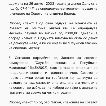
одржана на 26 август 2003 година ја донел Одлуката
под бр.07-144/1 за определување месечен паушал на
членовите на Советот на општина Блатец.
Според членот 1 од оваа одлука, на членовите на
Советот на општина Блатец им се определува
месечен паушал во висина од 2000,00 денари, а
според членот 2, Одлуката влегува во сила со денот
на донесувањето, а ќе се објави во “Службен гласник
на општина Блатец”.
5. Согласно одредбите од Законот за локална
самоуправа (“Службен весник на Република
Македонија” бр.5/2002), како органи на општината се
предвидени советот и градоначалникот. Советот е
претставнички орган на граѓаните кој одлучува во
рамките на надлежностите на општината и членовите
на советот се избираат на избори со тајно гласање на
граѓаните, за време од четири години.
Според членот 45 од овој Закон, членовите на советот