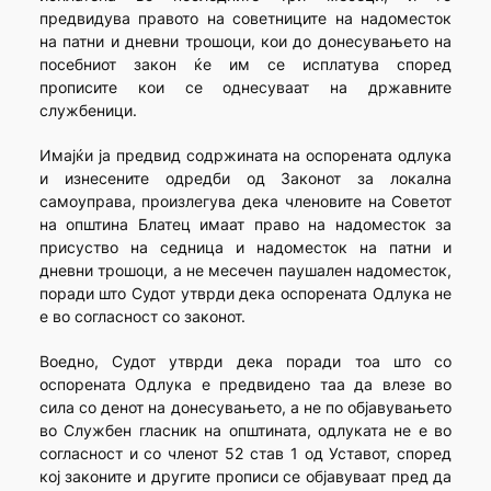
предвидува правото на советниците на надоместок
на патни и дневни трошоци, кои до донесувањето на
посебниот закон ќе им се исплатува според
прописите кои се однесуваат на државните
службеници.
Имајќи ја предвид содржината на оспорената одлука
и изнесените одредби од Законот за локална
самоуправа, произлегува дека членовите на Советот
на општина Блатец имаат право на надоместок за
присуство на седница и надоместок на патни и
дневни трошоци, а не месечен паушален надоместок,
поради што Судот утврди дека оспорената Одлука не
е во согласност со законот.
Воедно, Судот утврди дека поради тоа што со
оспорената Одлука е предвидено таа да влезе во
сила со денот на донесувањето, а не по објавувањето
во Службен гласник на општината, одлуката не е во
согласност и со членот 52 став 1 од Уставот, според
кој законите и другите прописи се објавуваат пред да