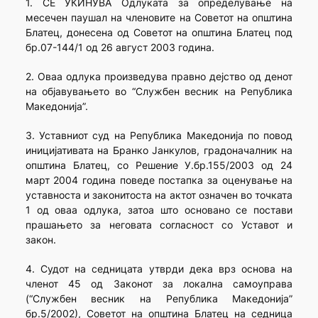
1. СЕ УКИНУВА Одлуката за определување на
месечен паушал на членовите на Советот на општина
Блатец, донесена од Советот на општина Блатец под
бр.07-144/1 од 26 август 2003 година.
2. Оваа одлука произведува правно дејство од денот
на објавувањето во “Службен весник на Република
Македонија”.
3. Уставниот суд на Република Македонија по повод
иницијативата на Бранко Јанкулов, градоначалник на
општина Блатец, со Решение У.бр.155/2003 од 24
март 2004 година поведе постапка за оценување на
уставноста и законитоста на актот означен во точката
1 од оваа одлука, затоа што основано се постави
прашањето за неговата согласност со Уставот и
закон.
4. Судот на седницата утврди дека врз основа на
членот 45 од Законот за локална самоуправа
(“Службен весник на Република Македонија”
бр.5/2002), Советот на општина Блатец на седница