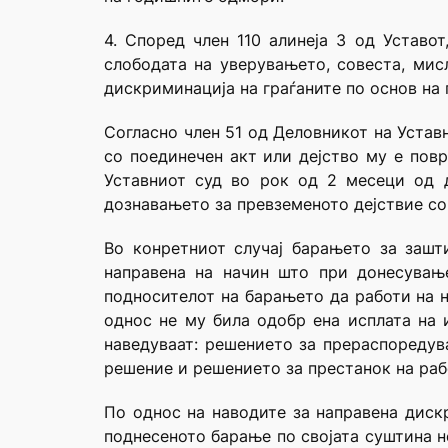
4. Според член 110 алинеја 3 од Уставо
слободата на уверувањето, совеста, мис
дискриминација на граѓаните по основ на 
Согласно член 51 од Деловникот на Уставн
со поединечен акт или дејство му е повр
Уставниот суд во рок од 2 месеци од 
дознавањето за превземеното дејствие со 
Во конретниот случај барањето за зашт
направена на начин што при донесувањ
подносителот на барањето да работи на 
однос не му била одобр ена исплата на 
наведуваат: решението за прераспоредув
решение и решението за престанок на раб
По однос на наводите за направена диск
поднесеното барање по својата суштина н