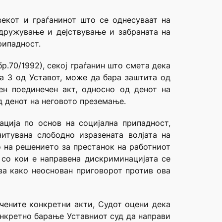
векот и граѓанинот што се однесуваат на
здружување и дејствување и забраната на
рипадност.
р.70/1992), секој граѓанин што смета дека
ја 3 од Уставот, може да бара заштита од
н поединечен акт, односно од денот на
д денот на неговото преземање.
ција по основ на социјална припадност,
тувана слободно изразената волјата на
 на решението за престанок на работниот
 со кои е направена дискриминацијата се
ва како неоснован приговорот против ова
чените конкретни акти, Судот оцени дека
онкретно барање Уставниот суд да направи