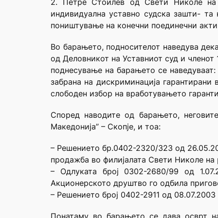
2. Петре Стоилев од Свети Николе на 
индивидуална уставно судска зашти- та 
поништување на конечни поединечни акти
Во барањето, подносителот наведува дека 
од Деловникот на Уставниот суд и членот 
поднесување на барањето се наведуваат: 
забрана на дискриминација гарантирани в
слободен избор на вработувањето гаранти
Според наводите од барањето, неговит
Македонија” – Скопје, и тоа:
– Решението бр.0402-2320/323 од 26.05.2
продажба во филијалата Свети Николе на 
– Одлуката број 0302-2680/99 од 1.07
Акционерското друштво го одбила пригово
– Решението број 0402-2911 од 08.07.2003
Понатаму во барањето се дава осврт н