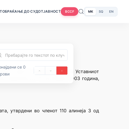
Т
ОБРАЌАЊЕ ДО СУДОТ
ЈАВНОСТ
MK
SQ
EN
BCCF
најдени се 0
нија и член 71 од Деловникот на Уставниот
орови
цата одржана на 15 октомври 2003 година,
а, утврдени во членот 110 алинеја 3 од