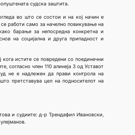
ропуштената судска заштита.
гледа во што се состои и на кој начин е
 се работи само за начелно повикување на
како барање за непосредна конкретна и
снов на социјална и друга припадност и
ј кога истите се повредени со поединечни
е, согласно член 110 алинеја 3 од Уставот
суд не е надлежен да прави контрола на
 што претставува цел на подносителот на
това и судиите: д-р Трендафил Ивановски,
улејманов.