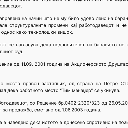
одавецот.
аправена на начин што не му било удово лено на бар
але структуралните промени кај работодавецот и не
т однос како технолошки вишок.
кт се нагласува дека подносителот на барањето не 
вниот суд.
шение од 11.09. 2001 година на Акционерското Друштв
о место правен застапник, од страна на Петре Ст
знал дека работното место “Тим менаџер” се укинува.
отодавецот, со Решение бр.0402-2320/323 од 26.05.2
т за продажба, сметано од 1.06.2003 година.
 е наведено дека истото е донесено спротивно на позит