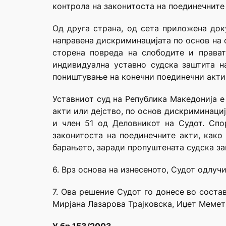
контрола на законитоста на поединечните
Од друга страна, од сета приложена док
направена дискриминацијата по основ на 
сторена повреда на слободите и права
индивидуална уставно судска заштита н
поништување на конечни поединечни акти
Уставниот суд на Република Македонија е
акти или дејство, по основ дискриминациј
и член 51 од Деловникот на Судот. Спо
законитоста на поединечните акти, како
барањето, заради пропуштената судска за
6. Врз основа на изнесеното, Судот одлучи
7. Ова решение Судот го донесе во соста
Мирјана Лазарова Трајковска, Иџет Мемет