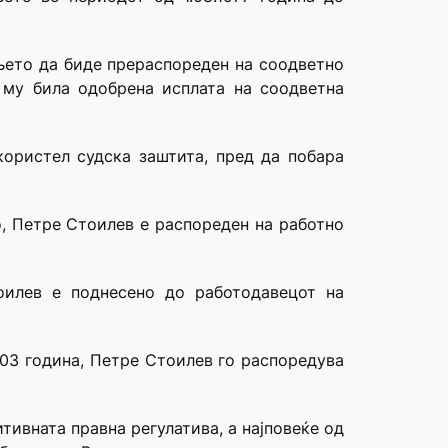
ањето да биде прераспореден на соодветно
 му била одобрена исплата на соодветна
користел судска заштита, пред да побара
о, Петре Стоилев е распореден на работно
оилев е поднесено до работодавецот на
003 година, Петре Стоилев го распоредува
ивната правна регулатива, а најповеќе од