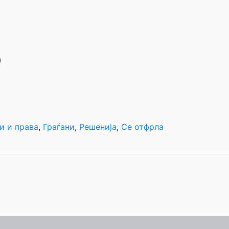
а
и и права
, 
Граѓани
, 
Решенија
, 
Се отфрла