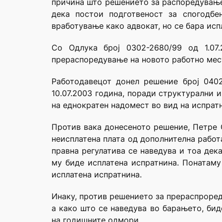
причина што решението за распоредување 
дека постои подготвеност за спогодбе
вработување како адвокат, но се бара исп
Со Одлука број 0302-2680/99 од 1.07
прераспоредување на новото работно мес
Работодавецот донел решение број 0402
10.07.2003 година, поради структурални 
на еднократен надомест во вид на испратн
Против вака донесеното решение, Петре С
неисплатена плата од дополнителна работ
правна регулатива се наведува и тоа дек
му биде исплатена испратнина. Понатаму
исплатена испратнина.
Инаку, против решението за прераспроред
а како што се наведува во барањето, бид
на годишните одмори.