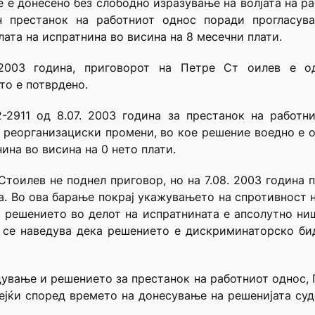
е донесено без слободно изразување на волјата на ра
н престанок на работниот однос поради прогласу
лата на испратнина во висина на 8 месечни плати.
.2003 година, приговорот на Петре Ст оилев е о
то е потврдено.
-2911 од 8.07. 2003 година за престанок на работ
и реорганизациски промени, во кое решение воедно е 
ина во висина на 0 нето плати.
тоилев не поднел приговор, но на 7.08. 2003 година 
а. Во ова барање покрај укажувањето на спротивност 
а решението во делот на испратнината е апсолутно ниш
 се наведува дека решението е дискриминаторско би
ување и решението за престанок на работниот однос, 
ејќи според времето на донесување на решенијата су