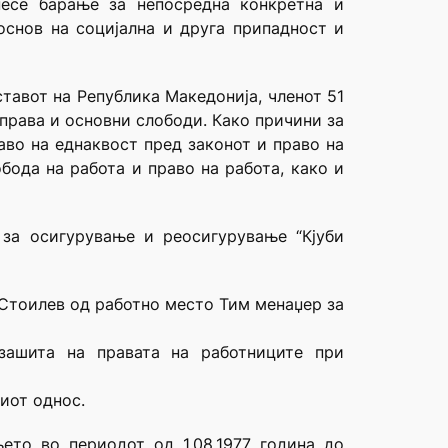
несе барање за непосредна конкретна и
основ на социјална и друга припадност и
ставот на Република Македонија, членот 51
 права и основни слободи. Како причини за
аво на еднаквост пред законот и право на
бода на работа и право на работа, како и
за осигурување и реосигурување “Кјуби
 Стоилев од работно место Тим менаџер за
 зашита на правата на работниците при
иот однос.
то во периодот од 1.08.1977 година до