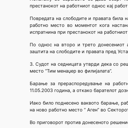
престанокот на работниот однос кај работ
Повредата на слободите и правата била н
работно место во моментот кога настан
испратнина при престанокот на работнио
По однос на второ и трето донесениот а
заштита на слободите и правата пред Уста
3. Судот на седницата утврди дека со ре
место “Тим менаџер во филијалата”.
Барање за прераспоредување на работн
11.05.2003 година, а откако барателот до
Иако било поднесено ваквото барање, раб
на ново работно место ” Аген” во Секторо
Во приговорот против донесеното решение