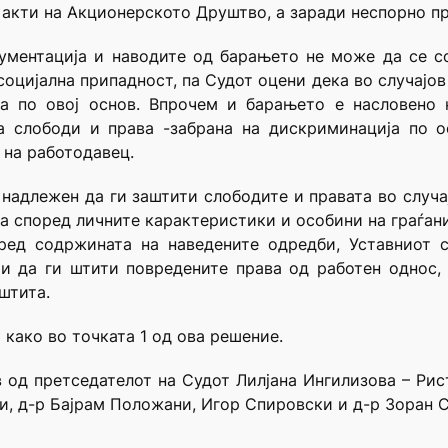
 акти на Акционерското Друштво, а заради неспорно п
ументација и наводите од барањето не може да се со
социјална припадност, па Судот оцени дека во случајов
та по овој основ. Впрочем и барањето е насловено 
а слободи и права -забрана на дискриминација по о
 на работодавец.
 надлежен да ги заштити слободите и правата во случа
а според личните карактеристики и особини на граѓанит
ред содржината на наведените одредби, Уставниот 
 и да ги штити повредените права од работен однос,
штита.
 како во точката 1 од ова решение.
в од претседателот на Судот Лилјана Ингилизова – Рис
и, д-р Бајрам Положани, Игор Спировски и д-р Зоран С