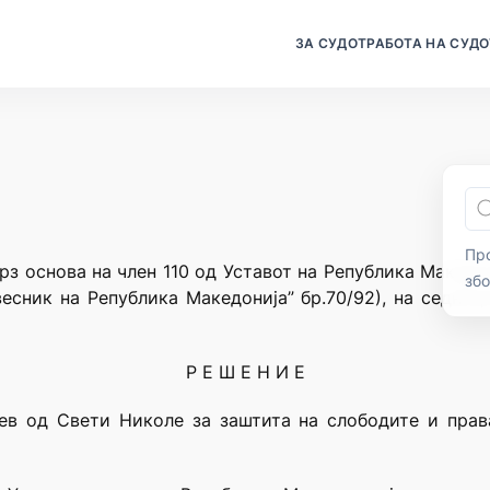
ЗА СУДОТ
РАБОТА НА СУДО
Про
рз основа на член 110 од Уставот на Република Македо
зб
есник на Република Македонија” бр.70/92), на седни
Р Е Ш Е Н И Е
в од Свети Николе за заштита на слободите и прават