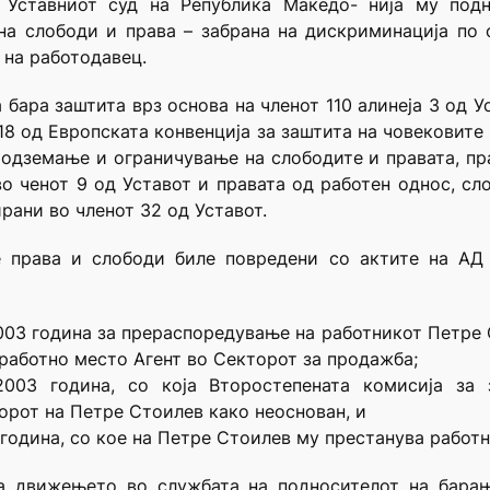
Уставниот суд на Република Македо- нија му под
на слободи и права – забрана на дискриминација по 
 на работодавец.
бара заштита врз основа на членот 110 алинеја 3 од У
18 од Европската конвенција за заштита на човековите
одземање и ограничување на слободите и правата, пр
о ченот 9 од Уставот и правата од работен однос, сло
рани во членот 32 од Уставот.
е права и слободи биле повредени со актите на АД 
003 година за прераспоредување на работникот Петре
работно место Агент во Секторот за продажба;
.2003 година, со која Второстепената комисија за
рот на Петре Стоилев како неоснован, и
 година, со кое на Петре Стоилев му престанува работн
а движењето во службата на подносителот на барање