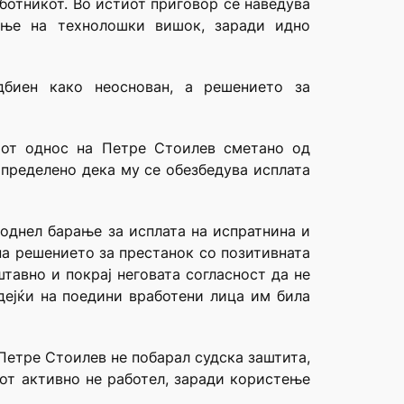
ботникот. Во истиот приговор се наведува
вање на технолошки вишок, заради идно
дбиен како неоснован, а решението за
ниот однос на Петре Стоилев сметано од
определено дека му се обезбедува исплата
поднел барање за исплата на испратнина и
на решението за престанок со позитивната
тавно и покрај неговата согласност да не
дејќи на поедини вработени лица им била
Петре Стоилев не побарал судска заштита,
дот активно не работел, заради користење