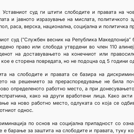
т, Уставниот суд ги штити слободите и правата на чо
лата и јавното изразување на мислата, политичкото 
пол, раса, верска, национална, социјална и политичка п
иот суд (“Службен весник на Република Македпонија” б
едено право или слобода утврдени во член 110 алине
денот на доставувањето на конечниот или правосиле
кое е сторена повредата, но не подоцна од 5 години о
ита на слободите и правата се базира на дискримина
ето на решението за прераспоредување не била почи
ново определеното работно место, а при донесувањето
испратнина, како на други вработени лица. Како акти
ање на ново работно место, одлуката со која се одби
отниот однос.
риминација по основ на социјална припадност со озна
е е барање за заштита на слободите и правата, туку к