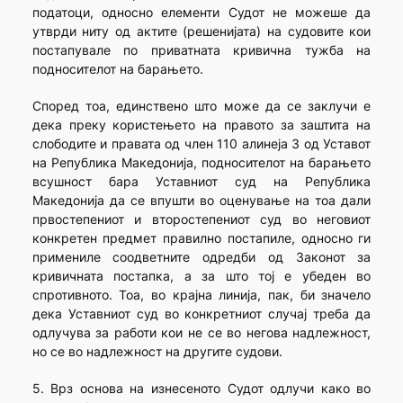
податоци, односно елементи Судот не можеше да
утврди ниту од актите (решенијата) на судовите кои
постапувале по приватната кривична тужба на
подносителот на барањето.
Според тоа, единствено што може да се заклучи е
дека преку користењето на правото за заштита на
слободите и правата од член 110 алинеја 3 од Уставот
на Република Македонија, подносителот на барањето
всушност бара Уставниот суд на Република
Македонија да се впушти во оценување на тоа дали
првостепениот и второстепениот суд во неговиот
конкретен предмет правилно постапиле, односно ги
примениле соодветните одредби од Законот за
кривичната постапка, а за што тој е убеден во
спротивното. Тоа, во крајна линија, пак, би значело
дека Уставниот суд во конкретниот случај треба да
одлучува за работи кои не се во негова надлежност,
но се во надлежност на другите судови.
5. Врз основа на изнесеното Судот одлучи како во