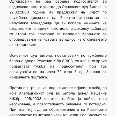
Одговарајќи на ова барање подносителот во
поднесокот што го упатил до Основниот суд Битола на
22.02.2003 година му предложил на Судот по
службена должност од Електро стопанство на
Република Македонија да ги побара имињата на
сторителите на кривичното дело, а доколку одбие да
го стори тоа повторно го истакнал барањето за
спроведување на истрага во однос на откривањето
на сторителите.
Основниот суд Битола, постапувајќи по тужбеното
барање донел Решение К.бр.80/03, со кое ја отфрлил
приватната тужба на подносителот, при тоа
повикувајќи се на член 72 став 3 од Законот за
кривичната постапка.
Против ова решение, подносителот изјавил жалба, по
која Апелациониот суд во Битола донел Решение
КЖ.бр. 295/2003 со кое жалбата ја одбил, како
неоснована, а првостепеното решение го потврдил.
При тоа, тој суд во образложението на Решението
несоодветно го цитирал член 421 став 1 од Законот за