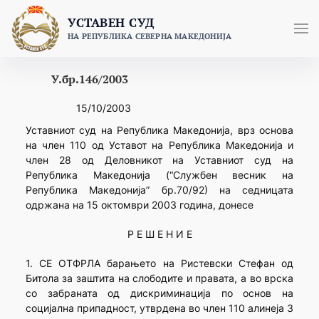
Skip
УСТАВЕН СУД
to
НА РЕПУБЛИКА СЕВЕРНА МАКЕДОНИЈА
content
У.бр.146/2003
15/10/2003
Уставниот суд на Република Македонија, врз основа
на член 110 од Уставот на Република Македонија и
член 28 од Деловникот на Уставниот суд на
Република Македонија (“Службен весник на
Република Македонија” бр.70/92) на седницата
одржана на 15 октомври 2003 година, донесе
Р Е Ш Е Н И Е
1. СЕ ОТФРЛА барањето на Ристевски Стефан од
Битола за заштита на слободите и правата, а во врска
со забраната од дискриминација по основ на
социјална припадност, утврдена во член 110 алинеја 3