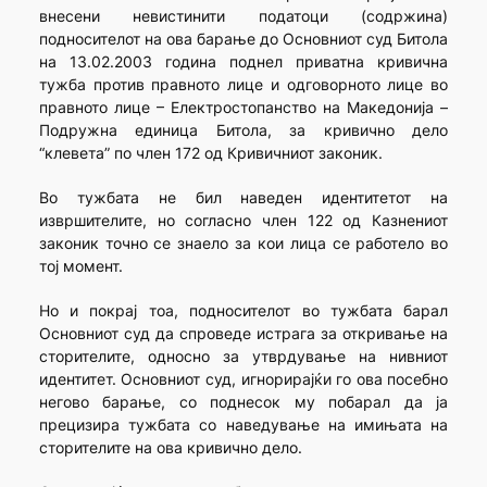
внесени невистинити податоци (содржина)
подносителот на ова барање до Основниот суд Битола
на 13.02.2003 година поднел приватна кривична
тужба против правното лице и одговорното лице во
правното лице – Електростопанство на Македонија –
Подружна единица Битола, за кривично дело
“клевета” по член 172 од Кривичниот законик.
Во тужбата не бил наведен идентитетот на
извршителите, но согласно член 122 од Казнениот
законик точно се знаело за кои лица се работело во
тој момент.
Но и покрај тоа, подносителот во тужбата барал
Основниот суд да спроведе истрага за откривање на
сторителите, односно за утврдување на нивниот
идентитет. Основниот суд, игнорирајќи го ова посебно
негово барање, со поднесок му побарал да ја
прецизира тужбата со наведување на имињата на
сторителите на ова кривично дело.