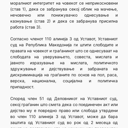
моралниот интегритет на човекот се неприкосновени
(став 1), дека се забранува секој облик на мачење,
нечовечно или понижувачко однесување и
казнување (став 2) и дека се забранува присилна
работа (став 3).
Согласно членот 110 алинеја 3 од Уставот, Уставниот
суд на Република Македонија ги штити слободите и
правата на човекот и граѓанинот што се однесуваат на
слободата на уверувањето, совеста, мислата и
јавното изразување на мислата, политичкото
здружување и дејствување и забраната на
дискриминација на граѓаните по основ на пол, раса,
верска, национална, социјална и политичка
припадност.
Според член 51 од Деловникот на Уставниот суд,
секој граѓанин што смета дека со поединечен акт или
дејство му е повредно право или слобода утврдени
во член 110 алинеја 3 од Уставот, може да бара
заштита од Уставниот суд во рок од 2 месеца од