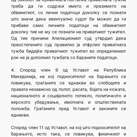
треба да ги содржи името и презимето на
обвинетиот, со лични податоци доколку се познати
што значи дека евентуално судот би можел да ги
прибави само личните податоци на обвинетиот
доколку тие не му се познати на приватниот тужител.
Од тие причини Апелациониот суд утврдил дека
првостепенито суд правилно ја отфрлил приватната
тужба бидејќи приватниот тужител во определениот
рок не ја дополнил тужбата со бараните податоци.
4. Според член 9 од Уставот на Република
Македонија, на кој подносителот на барањето се
повикува, граѓаните се еднакви во слободите и
правата независно од полот, расата, бојата на кожата,
националното и социјалното потекло, политичкото и
верското убедување, имотната и општествената
положба. Граѓаните пред Уставот и законите се
еднакви.
Според член 11 од Уставот, на кој што подносителот на
барањето, исто така, се повикува, физичкиот и