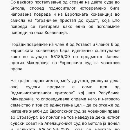
Со ваквото постапување од страна на двата суда во
Битола, според подносителот истовремено била
направена повреда и на Европската конвенција во
смисла на “ограничен пристап до судот”, која што
повреда се третирала како една од поголемите
повреди на оваа Конвенција.
Поради повредите на член 9 од Уставот и членот 6 од
Европската конвнеција бара идентично оштетување
како во случајот 58185/00 по предметот Јанева
против Македонија на Европскиот суд за човекови
права.
На крајот подносителот, меѓу другото, укажува дека
овој судски предмет е само дел од
“Административниот притисок” кој што Република
Македонија го спроведувала спрема него и неговото
семејство и тоа со единствена цел – да се откаже од
неговите жалби до Европскиот суд за човекови права
во Стразбург. Во прилог на тоа наведува дека истиот
судски совет на Апелациониот суд во Битола ја донел
и одлуката КЖ.бр.56/2002, која се наоѓала во