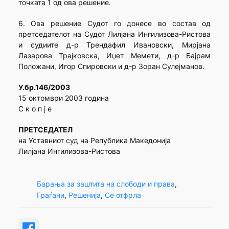
точката 1 од ова решение.
6. Ова решение Судот го донесе во состав од
претседателот на Судот Лилјана Ингилизова-Ристова
и судиите д-р Трендафил Ивановски, Мирјана
Лазарова Трајковска, Иџет Мемети, д-р Бајрам
Положани, Игор Спировски и д-р Зоран Сулејманов.
У.бр.146/2003
15 октомври 2003 година
С к о п ј е
ПРЕТСЕДАТЕЛ
на Уставниот суд на Република Македонија
Лилјана Ингилизова-Ристова
Барања за заштита на слободи и права
, 
Граѓани
, 
Решенија
, 
Се отфрла