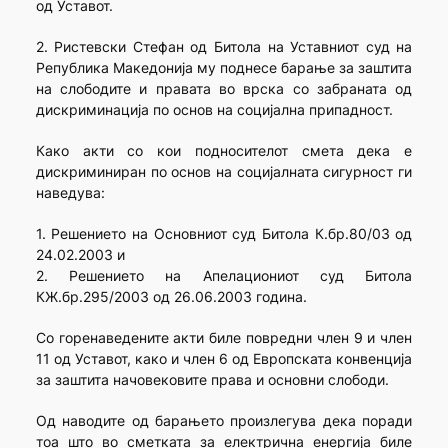
од Уставот.
2. Ристевски Стефан од Битола на Уставниот суд на
Република Македонија му поднесе барање за заштита
на слободите и правата во врска со забраната од
дискриминација по основ на социјална припадност.
Како акти со кои подносителот смета дека е
дискриминиран по основ на социјалната сигурност ги
наведува:
1. Решението на Основниот суд Битола К.бр.80/03 од
24.02.2003 и
2. Решението на Апелациониот суд Битола
КЖ.бр.295/2003 од 26.06.2003 година.
Со горенаведените акти биле повредни член 9 и член
11 од Уставот, како и член 6 од Европската конвенција
за заштита начовековите права и основни слободи.
Од наводите од барањето произлегува дека поради
тоа што во сметката за електрична енергија биле