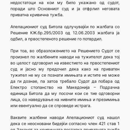
недостатоци на кои му било укажано од судот,
поради што Основниот суд и ја отфрлил неговата
приватна кривична тужба.
Апелациониот суд Битола одлучувајќи по жалбата со
Решение КЖ.бр.295/2003 од 12.06.2003 жалбата ја
одбил, а првостепеното решение го потврдил.
При тоа, во образложението на Решението Судот се
произнел по жалбените наводи на тужителот дека тој
во целост одговорил на известието на првостепениот
суд и јасно му предочил дека како на приватен
тужител не му се познати имињата и истите не може
да ги дознае, па затоа требало Судот да побара од
Електро стопанство на Македонија – Подрачна
единица Битола да му посочи кои се тие одговорни
лица, со наведување на нивните имиња и презимиња
или евентуално да се спроведе истрага.
Ваквите жалбени наводи Апелациониот суд нашол
дека се неосновани бидејќи согласно член 421 став 1
од Законот за кривичната постапка приватната тужба