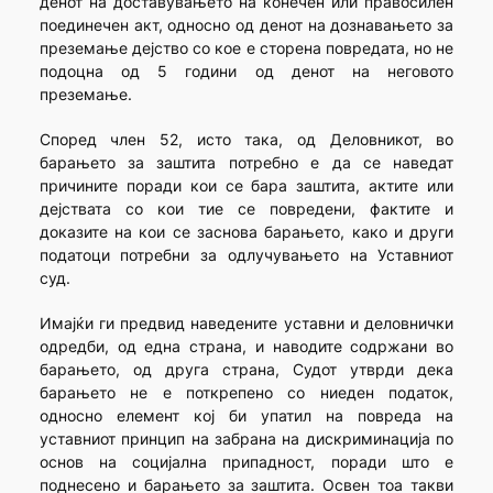
денот на доставувањето на конечен или правосилен
поединечен акт, односно од денот на дознавањето за
преземање дејство со кое е сторена повредата, но не
подоцна од 5 години од денот на неговото
преземање.
Според член 52, исто така, од Деловникот, во
барањето за заштита потребно е да се наведат
причините поради кои се бара заштита, актите или
дејствата со кои тие се повредени, фактите и
доказите на кои се заснова барањето, како и други
податоци потребни за одлучувањето на Уставниот
суд.
Имајќи ги предвид наведените уставни и деловнички
одредби, од една страна, и наводите содржани во
барањето, од друга страна, Судот утврди дека
барањето не е поткрепено со ниеден податок,
односно елемент кој би упатил на повреда на
уставниот принцип на забрана на дискриминација по
основ на социјална припадност, поради што е
поднесено и барањето за заштита. Освен тоа такви