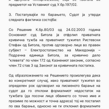
предметот на Уставниот суд У.бр.197/02.
3. Постапувајќи по барањето, Судот ја утврди
следната фактичка состојба:
Со Решение К.бр.80/03 од 24.02.2003 година
Основниот суд Битола ја отфрлил приватната
кривична тужба на приватниот тужител Ристевски
Стефан од Битола, против одговорно лице во правен
субјект – Електростопанство на Македонија –
Подрачна единица Битола, за кривично дело
“клевета” по член 172 од Казнениот законик, согласно
член 72 став 3 од Законот за кривичната постапка.
Од образложението на Решението произлегува дека
во конкретниот случај, иако приватниот тужител во
определен рок одговорил на писменото барање на
судот да го отклони формалниот недостаток на
тужбата (да посочи лице обвинето со точно име и
презиме по можност и точна адреса) тој не постапил
по ова барање, односно не ги отклонил формалните