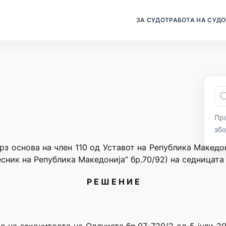
ЗА СУДОТ
РАБОТА НА СУДО
Про
зб
рз основа на член 110 од Уставот на Република Македо
сник на Република Македонија” бр.70/92) на седницата
Р Е Ш Е Н И Е