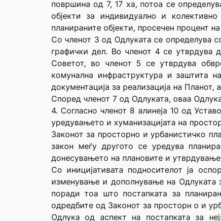
површина од 7, 17 ха, потоа се определу
објекти за индивидуално и колективно
планираните објекти, просечен процент на
Со членот 3 од Одлуката се определува с
графички дел. Во членот 4 се утврдува 
Советот, во членот 5 се утврдува обвр
комунална инфраструктура и заштита н
документација за реализација на Планот, а
Според членот 7 од Одлуката, оваа Одлука
4. Согласно членот 8 алинеја 10 од Уста
уредувањето и хуманизацијата на простор
Законот за просторно и урбанистичко план
закон меѓу другото се уредува планир
донесувањето на плановите и утврдувањет
Со иницијативата подносителот ја оспо
изменување и дополнување на Одлуката з
поради тоа што постапката за планира
одредбите од Законот за просторн о и ур
Одлука од аспект на постапката за не