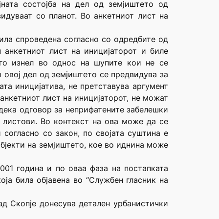
ната состојба на дел од земјиштето од
идуваат со планот. Во анкетниот лист на
била спроведена согласно со одредбите од
н анкетниот лист на иницијаторот и биле
 го изнел во однос на шупите кои не се
и овој дел од земјиштето се предвидува за
та иницијатива, не претставува аргумент
 анкетниот лист на иницијаторот, не можат
 дека одговор за неприфатените забелешки
 листови. Во контекст на ова може да се
согласно со закон, по својата суштина е
бјекти на земјиштето, кое во иднина може
2001 година и по оваа фаза на постапката
оја била објавена во “Службен гласник на
рад Скопје донесува детален урбанистички