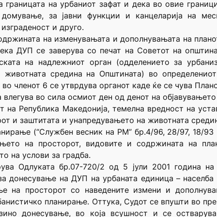
ва границата на урбаниот зафат и дека во овие грани
 домување, за јавни функции и канцеларија на мес
 изграденост и друго.
одржината на изменувањата и дополнувањата на плано
дека ДУП се заверува со печат на Советот на општин
ската на надлежниот орган (одделението за урбани
а животната средина на Општината) во определениот
 во членот 6 се утврдува органот каде ќе се чува Плано
 влегува во сила осмиот ден од денот на објавувањето 
вот на Република Македонија, темелна вредност на уст
от и заштитата и унапредувањето на животната средин
ирање (“Службен весник на РМ” бр.4/96, 28/97, 18/93 и
ањето на просторот, видовите и содржината на план
о на услови за градба.
рува Одлуката бр.07-720/2 од 5 јули 2001 година на
а донесување на ДУП на урбаната единица – населба 
ње на просторот со наведените измени и дополнува
банистичко планирање. Оттука, Судот се впушти во пр
јзино донесување, во која всушност и се остварува