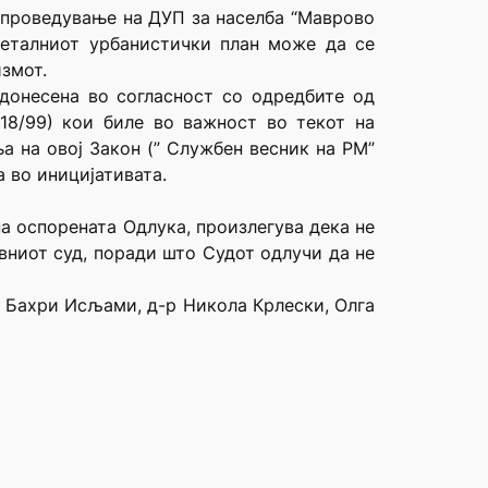
 спроведување на ДУП за населба “Маврово
 деталниот урбанистички план може да се
змот.
 донесена во согласност со одредбите од
18/99) кои биле во важност во текот на
а на овој Закон (” Службен весник на РМ”
а во иницијативата.
а оспорената Одлука, произлегува дека не
вниот суд, поради што Судот одлучи да не
е Бахри Исљами, д-р Никола Крлески, Олга