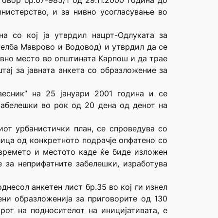
овор бр.07-985/1 од 29.11.2000 година до
нистерство, и за нивно усогласување во
а со кој ја утврдил нацрт-Одлуката за
селба Маврово и Водовод) и утврдил да се
јавно место во општината Карпош и да трае
тај за јавната анкета со образложение за
весник” на 25 јануари 2001 година и се
забелешки во рок од 20 дена од денот на
ниот урбанистички план, се спроведува со
 лица од конкретното подрачје опфатено со
 времето и местото каде ќе биде изложен
е за неприфатните забелешки, изработува
несол анкетен лист бр.35 во кој ги изнел
сени образложенија за приговорите од 130
рот на подносителот на иницијативата, е