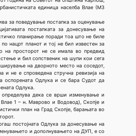
001 година на Советот на општина Карпош,
рбанистичката единица населба Влае (МЗ
тива за поведување постапка за оценување
ијативата постапката за донесување на
стичко планирање поради тоа што не биле
по нацрт планот и тој не бил известен за
о на просторот не се имала во предвид
истење и бил сопственик на шупи кои сега
роширување на дворното место на соседот,
а и не е спроведена стручна ревизија на
на оспорената Одлука и се бара Судот да
рената Одлука.
е определува дека се врши изменување и
лае 1 – н. Маврово и Водовод), Скопје и
истички план на Град Скопје, барањата во
торот.
тогаш постојната Одлука за донесување на
зменувањето и дополнувањето на ДУП, е со