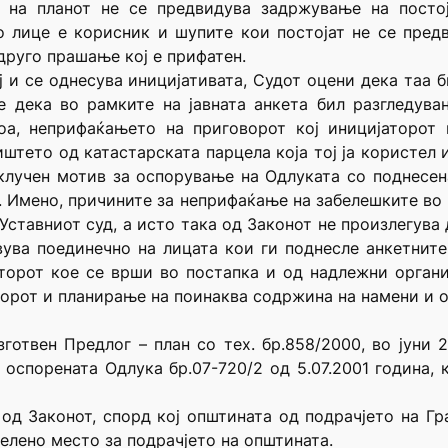
 на планот не се предвидува задржување на постој
о лице е корисник и шупите кои постојат не се предв
друго прашање кој е прифатен.
ој и се однесува иницијативата, Судот оцени дека таа 
е дека во рамките на јавната анкета бил разгледува
оа, неприфаќањето на приговорот кој иницијаторот
штето од катастарската парцела која тој ја користел 
клучен мотив за оспорување на Одлуката со поднесена
а. Имено, причините за неприфаќање на забелешките во
 Уставниот суд, а исто така од Законот не произлегува
вува поединечно на лицата кои ги поднесле анкетните
орот кое се врши во постапка и од надлежни органи 
торот и планирање на поинаква содржина на намени и о
зготвен Предлог – план со тех. бр.858/2000, во јуни 
оспорената Одлука бр.07-720/2 од 5.07.2001 година, к
 од Законот, спорд кој општината од подрачјето на Г
елено место за подрачјето на општината.