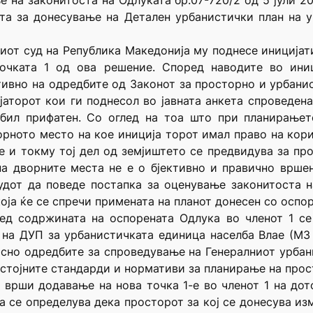
 на законитоста на Одлуката бр.07-720/2 од 5 јули 2
та за донесување на Детален урбанистички план на у
иот суд на Република Македонија му поднесе иниција
точката 1 од ова решение. Според наводите во иниц
тивно на одредбите од Законот за просторно и урбани
аторот кои ги поднесол во јавната анкета спроведена 
 бил прифатен. Со оглед на тоа што при планирањет
орното место на кое иниција торот имал право на кор
е и токму тој дел од земјиштето се предвидува за п
на дворните места не е о бјективно и правично вршен
удот да поведе постапка за оценување законитоста 
оја ќе се спречи примената на планот донесен со оспо
ред содржината на оспорената Одлука во членот 1 с
на ДУП за урбанистичката единица населба Влае (МЗ В
асно одредбите за спроведување на Генералниот урбан
стојните стандарди и нормативи за планирање на прос
 врши додавање на нова точка 1-е во членот 1 на до
а се определува дека просторот за кој се донесува и