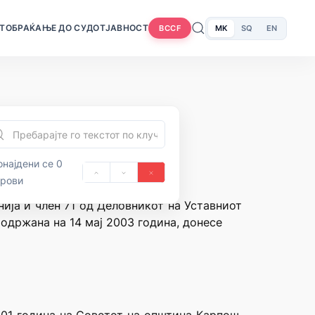
Т
ОБРАЌАЊЕ ДО СУДОТ
ЈАВНОСТ
MK
SQ
EN
BCCF
најдени се 0
орови
нија и член 71 од Деловникот на Уставниот
 одржана на 14 мај 2003 година, донесе