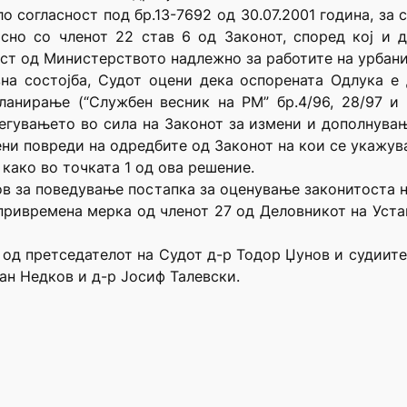
о согласност под бр.13-7692 од 30.07.2001 година, за
асно со членот 22 став 6 од Законот, според кој и
ст од Министерството надлежно за работите на урбани
на состојба, Судот оцени дека оспорената Одлука е
ланирање (“Службен весник на РМ” бр.4/96, 28/97 и 
егувањето во сила на Законот за измени и дополнувањ
рени повреди на одредбите од Законот на кои се укажув
 како во точката 1 од ова решение.
нов за поведување постапка за оценување законитоста н
привремена мерка од членот 27 од Деловникот на Уста
в од претседателот на Судот д-р Тодор Џунов и судиит
ан Недков и д-р Јосиф Талевски.