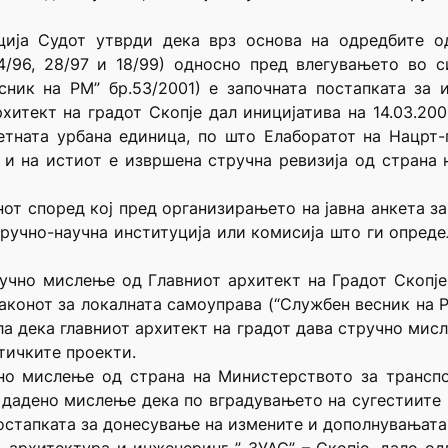
ција Судот утврди дека врз основа на одредбите о
/96, 28/97 и 18/99) односно пред влегувањето во с
сник на РМ” бр.53/2001) е започната постапката за 
хитект на градот Скопје дал иницијатива на 14.03.20
тната урбана единица, по што Елаборатот на Нацрт-п
 и на истиот е извршена стручна ревизија од страна 
нот според кој пред организирањето на јавна анкета з
тручно-научна институција или комисија што ги опред
учно мислење од Главниот архитект на Градот Скопје, 
Законот за локалната самоуправа (“Службен весник на Р
ала дека главниот архитект на градот дава стручно мис
тичките проекти.
но мислење од страна на Министерството за транспор
е дадено мислење дека по вградувањето на сугестиите 
остапката за донесување на измените и дополнувањата