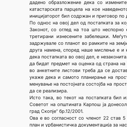
дадено образложение дека со измените
катастарската парцела на кое наведенот
иницијаторот бил содржан и приговор по 
По однос на овој дел од постапката за к
Законот, со оглед на тоа што неспорно 
третирани изнесените забелешки. Меѓут
задржувале со планот во рамките на земји
друга намена, според наше мислење е и 
дека постапката во овој дел, е незаконит
да бидат предмет на оценка од страна на
во анкетните листови треба да се доста
укаже дека и самото планирање на прост
менување на постојната состојба на прос
да се реализира.
Исто така, во текот на постапката бил и
Советот на општината Карпош ја донесол 
град Скопје” бр.12/2001.
Ова е во согласност со членот 22 став 5
план и урбанистичка документација за нас