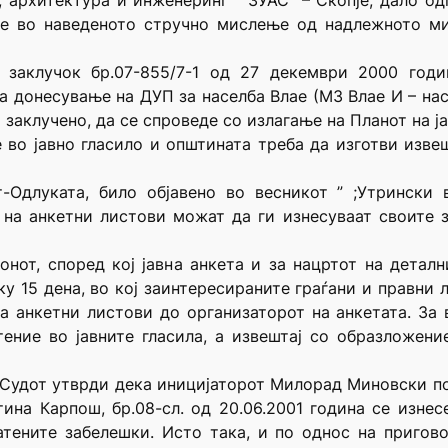
, архитектура и инженеринг ” ЗУАС” – Скопје, дало одг
те во наведеното стручно мислење од надлежното ми
 заклучок бр.07-855/7-1 од 27 декември 2000 годин
 донесување на ДУП за населба Влае (МЗ Влае И – на
 е заклучено, да се спроведе со излагање на Планот на 
е во јавно гласило и општината треба да изготви извеш
-Одлуката, било објавено во весникот ” ;Утрински 
 на анкетни листови можат да ги изнесуваат своите 
онот, според кој јавна анкета и за нацртот на детал
ку 15 дена, во кој заинтересираните граѓани и правни
а анкетни листови до организаторот на анкетата. За
тение во јавните гласила, а извештај со образложени
, Судот утврди дека иницијаторот Милорад Миновски под
ина Карпош, бр.08-сл. од 20.06.2001 година се изне
тените забелешки. Исто така, и по однос на пригово