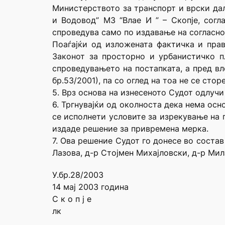
Министерството за транспорт и врски дал
и Водовод” МЗ “Влае И ” – Скопје, согл
спроведува само по издавање на согласно
Поаѓајќи од изложената фактичка и прав
Законот за просторно и урбанистичко п
спроведувањето на постапката, а пред вл
бр.53/2001), па со оглед на тоа не се сто
5. Врз основа на изнесеното Судот одлучи
6. Тргнувајќи од околноста дека нема ос
се исполнети условите за изрекување на 
издаде решение за привремена мерка.
7. Ова решение Судот го донесе во соста
Лазова, д-р Стојмен Михајловски, д-р Мил
У.бр.28/2003
14 мај 2003 година
С к о п ј е
лк