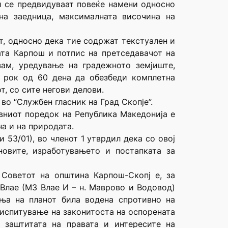
ци се предвидуваат повеќе намени односно
на заедница, максималната височина на
т, односно дека тие содржат текстуален и
ата Карпош и потпис на претседавачот на
зам, уредување на градежното земјиште,
 рок од 60 дена да обезбеди комплетна
т, со сите негови делови.
во “Службен гласник на Град Скопје”.
авниот поредок на Република Македонија е
а и на природата.
 53/01), во членот 1 утврдил дека со овој
овите, изработувањето и постапката за
 Советот на општина Карпош-Скопј е, за
Влае (МЗ Влае И – н. Маврово и Водовод)
ња на планот била водена спротивно на
еиспитување на законитоста на оспорената
 заштитата на правата и интересите на