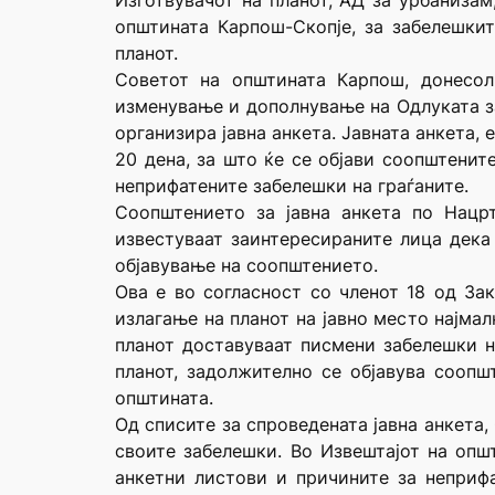
Изготвувачот на планот, АД за урбанизам
општината Карпош-Скопје, за забелешки
планот.
Советот на општината Карпош, донесол
изменување и дополнување на Одлуката за
организира јавна анкета. Јавната анкета,
20 дена, за што ќе се објави соопштенит
неприфатените забелешки на граѓаните.
Соопштението за јавна анкета по Нацрт
известуваат заинтересираните лица дека
објавување на соопштението.
Ова е во согласност со членот 18 од Зак
излагање на планот на јавно место најмал
планот доставуваат писмени забелешки н
планот, задолжително се објавува соопш
општината.
Од списите за спроведената јавна анкета
своите забелешки. Во Извештајот на општ
анкетни листови и причините за неприфа