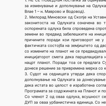
1. НЕ СЕ ПОВЕДУВА постапка за оценување
за изменување и дополнување на Одлука
Влае 1 – н. Маврово и Водовод).
2. Милорад Миновски од Скопје на Уставн
законитоста на Одлуката означена во 
оспорената одлука била спроведена спро
земени во предвид забелешките на инициј
причините поради кои приговорот не у
фактичката состојба на земјиштето од дв
со измените на планот не се предвидувал
иницијаторот смета дека парцелацијата 
нацрт планот. Поради тоа се предлага С
донесе решение за привремена мерка со к
3. Судот на седницата утврди дека спо
дополнување на Одлуката за донесување 
дека истата во целост е изработена согл
Програмата за содржината на Планот и по
Со членот 2 од оваа одлука, всушност се
ДУП за оваа урбанистичка единица. Со не