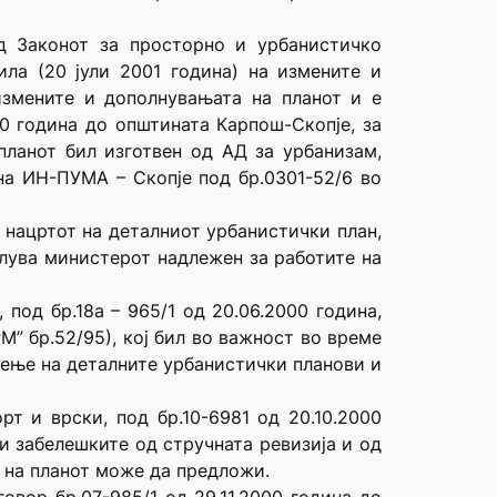
д Законот за просторно и урбанистичко
ила (20 јули 2001 година) на измените и
измените и дополнувањата на планот и е
00 година до општината Карпош-Скопје, за
ланот бил изготвен од АД за урбанизам,
на ИН-ПУМА – Скопје под бр.0301-52/6 во
а нацртот на деталниот урбанистички план,
елува министерот надлежен за работите на
под бр.18а – 965/1 од 20.06.2000 година,
М” бр.52/95), кој бил во важност во време
лење на деталните урбанистички планови и
т и врски, под бр.10-6981 од 20.10.2000
и забелешките од стручната ревизија и од
 на планот може да предложи.