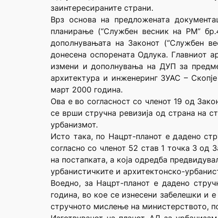
заинтересираните страни.
Врз основа на предложената документа
планирање (“Службен весник на РМ” бр.4
дополнувањата на Законот (“Службен ве
донесена оспорената Одлука. Главниот ар
измени и дополнувања на ДУП за предме
архитектура и инженеринг ЗУАС – Скопје
март 2000 година.
Ова е во согласност со членот 19 од Зако
се врши стручна ревизија од страна на с
урбанизмот.
Исто така, по Нацрт-планот е дадено стр
согласно со членот 52 став 1 точка 3 од 
на постапката, а која одредба предвидув
урбанистичките и архитектонско-урбанис
Воедно, за Нацрт-планот е дадено струч
година, во кое се изнесени забелешки и 
стручното мислење на министерството, п