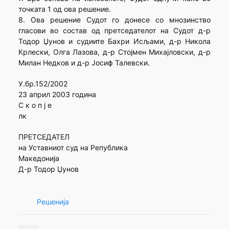
точката 1 од ова решение.
8. Ова решение Судот го донесе со мнозинство
гласови во состав од претседателот на Судот д-р
Тодор Џунов и судиите Бахри Исљами, д-р Никола
Крлески, Олга Лазова, д-р Стојмен Михајловски, д-р
Милан Недков и д-р Јосиф Талевски.
У.бр.152/2002
23 април 2003 година
С к о п ј е
лк
ПРЕТСЕДАТЕЛ
на Уставниот суд на Република
Македонија
Д-р Тодор Џунов
Решенија