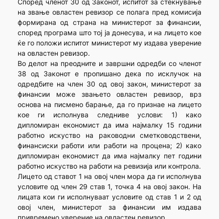
Според членот 30 од Законот, испитот за стекнување
на звање овластен ревизор се полага пред комисија
формирана од страна на министерот за финансии,
според програма што тој ја донесува, и на лицето кое
ќе го положи испитот министерот му издава уверение
на овластен ревизор.
Во делот на преодните и завршни одредби со членот
38 од Законот е пропишано дека по исклучок на
одредбите на член 30 од овој закон, министерот за
финансии може звањето овластен ревизор, врз
основа на писмено барање, да го признае на лицето
кое ги исполнува следниве услови: 1) како
дипломиран економист да има најмалку 15 години
работно искуство на раководни сметководствени,
финансиски работи или работи на процена; 2) како
дипломиран економист да има најмалку пет години
работно искуство на работи на ревизија или контрола.
Лицето од ставот 1 на овој член мора да ги исполнува
условите од член 29 став 1, точка 4 на овој закон. На
лицата кои ги исполнуваат условите од став 1 и 2 од
овој член, министерот за финансии им издава
привремено уверение на овластен ревизор.