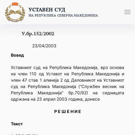
Skip
УСТАВЕН СУД
to
НА РЕПУБЛИКА СЕВЕРНА МАКЕДОНИЈА
content
У.бр.152/2002
23/04/2003
Вовед
Уставниот суд на Република Македонија, врз основа
на член 110 од Уставот на Република Македонија и
член 47 став 1 алинеја 2 од Деловникот на Уставниот
суд на Република Македонија (“Службен весник на
Република Македонија” бр.70/92) на седницата
одржана на 23 април 2003 година, донесе
Р Е Ш Е Н И Е
Текст