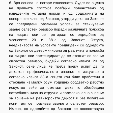
6. Врз основа на погоре изнесеното, Судот во оценка
на правната состојба поаѓајќи првенствено од
наведените уставни норми и од содржината на
оспорениот член од Законот, утврди дека со Законот
се предвидени различни услови за стекнување
звање овластен ревизор поради различната положба
на лицата кои се третираат со одредбите од
членовите 29 и 38-а од Законот. Оттука,
нееднаквоста на условите предвидени со одредбите
од Законот се детерминирани од различната положба
на лицата кои претендираат да се стекнат со звање
овластен ревизор, бидејќи согласно членот 29 од
Законот, овие лица ќе треба преку испит да го
докажат професионалното знаење и искуство а
согласно членот 38-а лицата кои биле вработени и
стекнале најмалку осум годишно соодветно работно
искуство веќе се сметаат дека го обезбедиле
потребното ниво на стручно и професионално знаење
за вршење на ревизорската дејност и без полагање
испит им се признава звањето овластен ревизор.
Имено, со одредбите од Законот се воспоставува