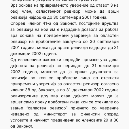
Врз основа на привременото уверение од ставот 3 на
овој член, овластениот ревизор може да врши
ревизија најдоцна до 30 септември 2001 година.
Според членот 41-а од Законот, постојните друштва
за ревизија на кои им е издадена дозвола за работа
врз основа на привремени уверенија за овластен
ревизор на вработените заклучно со 30 септември
2001 година, можат да вршат ревизија најдоцна до 31
декември 2002 година.
Од изнесениве законски одредби произлегува дека
дејноста на ревизија во периодот до 31 декември
2002 година, можеле да ја вршат друштвата за
ревизија во кои се вработени лица со стекнати
привремени уверенија за овластен ревизор согласно
членот 38 од Законот, а по 31 декември 2002 година
ревизорските друштва оваа дејност можат да ја
вршат само преку вработени лица кои се стекнале со
звање “овластен ревизор” признато со уверение
издадено од министерот за финансии според
условите и начинот предвидени во членовите 29 и 30
од Законот.