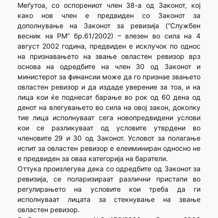
Меѓутоа, со оспорениот член 38-а од Законот, кој
како нов член е предвиден со Законот за
дополнување на Законот за ревизија (“Службен
весник на РМ” бр.61/2002) – влезен во сила на 4
август 2002 година, предвиден е исклучок по однос
на признавањето на звање овластен ревизор врз
основа на одредбите на член 30 од Законот и
министерот за финансии може да го признае звањето
овластен ревизор и да издаде уверение за тоа, и на
лица кои ќе поднесат барање во рок од 60 дена од
денот на влегувањето во сила на овој закон, доколку
тие лица исполнуваат сега новопредвидени услови
кои се разликуваат од условите утврдени во
членовите 29 и 30 од Законот. Условот за полагање
испит за овластен ревизор е елеиминиран односно не
е предвиден за оваа категорија на баратели.
Оттука произлегува дека со одредбите од Законот за
ревизија, се поларизираат различни пристапи во
регулирањето на условите кои треба да ги
исполнуваат лицата за стекнување на звање
овластен ревизор.