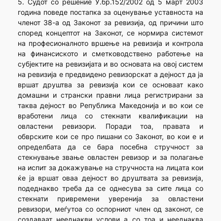
5. Судот со решение У.бр.152/2002 од 5 март 2003
година поведе постапка за оценување уставноста на
членот 38-а од Законот за ревизија, од причини што
според концептот на Законот, се нормира системот
на професионалното вршење на ревизија и контрола
на финансиското и сметководствено работење на
субјектите на ревизијата и во основата на овој систем
на ревизија е предвидено ревизорскат а дејност да ја
вршат друштва за ревизија кои се основаат како
домашни и странски правни лица регистрирани за
таква дејност во Република Македонија и во кои се
вработени лица со стекнати квалификации на
овластени ревизори. Поради тоа, правата и
обврските кои се про пишани со Законот, во кои е и
определбата да се бара посебна стручност за
стекнување звање овластен ревизор и за полагање
на испит за докажување на стручноста на лицата кои
ќе ја вршат оваа дејност во друштвата за ревизија,
подеднакво треба да се однесува за сите лица со
стекнати привремени уверенија за овластени
ревизори, меѓутоа со оспорниот член од законот, се
создаваат нееднакви услови а со тоа и нееднаква