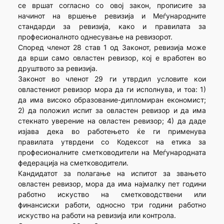
се вршат согласно со овој закон, прописите за
начинот на вршење ревизија и Меѓународните
стандарди за ревизија, како и правилата за
професионалното однесување на ревизорот.
Според членот 28 став 1 од Законот, ревизија може
да врши само овластен ревизор, кој е вработен во
друштвото за ревизија.
Законот во членот 29 ги утврдил условите кои
овластениот ревизор мора да ги исполнува, и тоа: 1)
да има високо образование-дипломиран економист;
2) да положил испит за овластен ревизор и да има
стекнато уверение на овластен ревизор; 4) да даде
изјава дека во работењето ќе ги применува
правилата утврдени со Кодексот на етика за
професионалните сметководители на Меѓународната
федерација на сметководители.
Кандидатот за полагање на испитот за звањето
овластен ревизор, мора да има најмалку пет години
работно искуство на сметководствени или
финансиски работи, односно три години работно
искуство на работи на ревизија или контрола.