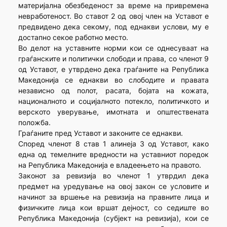
материјална обезбеденост за време на привремена
невработеност. Во ставот 2 од овој член на Уставот е
предвидено дека секому, под еднакви услови, му е
достапно секое работно место.
Во делот на уставните норми кои се однесуваат на
граѓанските и политички слободи и права, со членот 9
од Уставот, е утврдено дека граѓаните на Република
Македонија се еднакви во слободите и правата
независно од полот, расата, бојата на кожата,
националното и социјалното потекло, политичкото и
верското уверување, имотната и општествената
положба.
Граѓаните пред Уставот и законите се еднакви.
Според членот 8 став 1 алинеја 3 од Уставот, како
една од темелните вредности на уставниот поредок
на Република Македонија е владеењето на правото.
Законот за ревизија во членот 1 утврдил дека
предмет на уредување на овој закон се условите и
начинот за вршење на ревизија на правните лица и
физичките лица кои вршат дејност, со седиште во
Република Македонија (субјект на ревизија), кои се