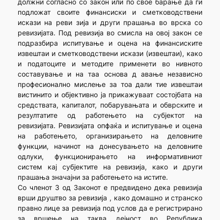
должни согласно со закон или по свое барање да ги
подложат своите финансиски и сметководствени
искази на реви зија и други прашања во врска со
ревизијата. Под ревизија во смисла на овој закон се
подразбира испитување и оцена на финансиските
извештаи и сметководствени искази (извештаи), како
и податоците и методите применети во нивното
составување и на таа основа д авање независно
професионално мислење за тоа дали тие извештаи
вистинито и објективно ја прикажуваат состојбата на
средствата, капиталот, побарувањата и обврските и
резултатите од работењето на субјектот на
ревизијата. Ревизијата опфаќа и испитување и оцена
на работењето, организирањето на деловните
функции, начинот на донесувањето на деловните
одлуки, функционирањето на информативниот
систем кај субјектите на ревизија, како и други
прашања значајни за работењето на истите.
Со членот 3 од Законот е предвидено дека ревизија
врши друштво за ревизија , како домашно и странско
правно лице за ревизија под услов да е регистрирано
за вршење на таква дејност во Република