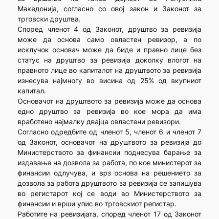
Македонија, согласно со овој закон и Законот за
трговски друштва.
Според членот 4 од Законот, друштво за ревизија
може да основа само овластен ревизор, а по
исклучок основач може да биде и правно лице без
статус на друштво за ревизија доколку влогот на
правното лице во капиталот на друштвото за ревизија
изнесува најмногу во висина од 25% од вкупниот
капитал.
Основачот на друштвото за ревизија може да основа
едно друштво за ревизија во кое мора да има
вработено најмалку двајца овластени ревизори.
Согласно одредбите од членот 5, членот 6 и членот 7
од Законот, основачот на друштвото за ревизија до
Министерството за финансии поднесува барање за
издавање на дозвола за работа, по кое министерот за
финансии одлучува, и врз основа на решението за
дозвола за работа друштвото за ревизија се запишува
во регистарот кој се води во Министерството за
финансии и врши упис во трговскиот регистар.
Работите на ревизијата, според членот 17 од Законот