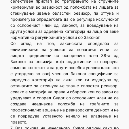
селективен пристап во третирањето на стручните
критериуми во зависност од положбата на лицата за
стекнување звање овластен ревизор, па оттука и
произлегува определбата да се регулира исклучокот
со оспорениот член од Законот, за воведување на
други услови за одредена категорија на лица од веќе
нормативно регулираните услови со Законот.
Со оглед на тоа, законската определба за
елиминирање на условот за полагање испит за
лицата предвидени со оспорениот член 38-а од
Законот за ревизија, која содржински го поврзува
само во контекст и на други посебни услови како што
е утврдено во овој член од Законот специфични за
одредена категорија на лица кои ги издвојува од
останатите за стекнување звање овластен ревизор,
секако е материја на права и обврски кои со закон се
уредуваат и според Судот со оспорениот член не се
создава нееднаква положба на граѓаните за
професионално вршење на ревизорската дејност и не
се повредува уставното начело на владеење на
правото.
7. Врз основа на изнесеното, Судот одлучи како во