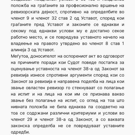
положба на граѓаните за професионално вршење на
ревизорската дејност, спротивно на определбите во
членот 9 и членот 32 став 2 од Уставот, според кои
граѓаните пред Уставот и законите се еднакви и
секому под еднакви услови му е достапно секое
работно место, и се повредува уставното начело на
владеење на правото утврдено во членот 8 став 1
алинеја 3 од Уставот.
Меѓутоа, доносителот на оспорениот акт во одговорот
на причините поради кои Судот поведе постапка за
оценување уставноста на членот 38-а од Законот за
ревизија изнесе спротивни аргументи според кои со
Законот за ревизија е направена поделба на лица кои
звање овластен ревизор го стекнуваат со полагање
на испит и на лица на кои им се признава вакво
звање без полагање на испит, со оглед на тоа што
нивната положба не била еднаква па соодветно на
тоа се содржани различни критериуми и услови во
членот 29 и членот 38-а од Законот, а со ваквата
законска определба не се повредуваат уставните
одредби.