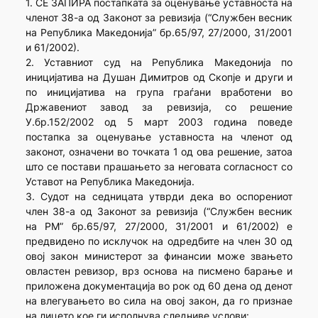
1. СЕ ЗАПИРА постапката за оценување уставноста на
членот 38-а од Законот за ревизија (“Службен весник
на Република Македонија” бр.65/97, 27/2000, 31/2001
и 61/2002).
2. Уставниот суд на Република Македонија по
иницијатива на Душан Димитров од Скопје и други и
по иницијатива на група граѓани вработени во
Државениот завод за ревизија, со решение
У.бр.152/2002 од 5 март 2003 година поведе
постапка за оценување уставноста на членот од
законот, означени во точката 1 од ова решение, затоа
што се постави прашањето за неговата согласност со
Уставот на Република Македонија.
3. Судот на седницата утврди дека во оспорениот
член 38-а од Законот за ревизија (“Службен весник
на РМ” бр.65/97, 27/2000, 31/2001 и 61/2002) е
предвидено по исклучок на одредбите на член 30 од
овој закон министерот за финансии може звањето
овластен ревизор, врз основа на писмено барање и
приложена документација во рок од 60 дена од денот
на влегувањето во сила на овој закон, да го признае
на лицето кое ги исполнува следниве услови: