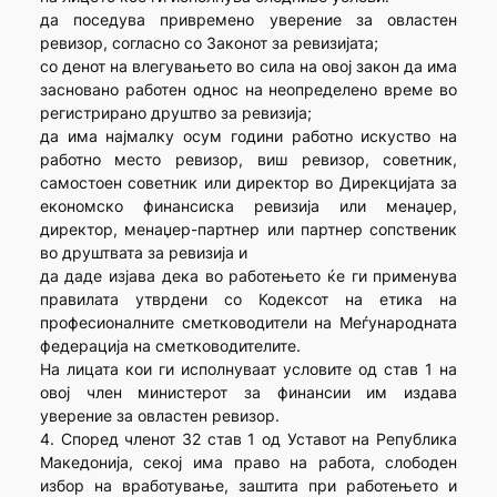
да поседува привремено уверение за овластен
ревизор, согласно со Законот за ревизијата;
со денот на влегувањето во сила на овој закон да има
засновано работен однос на неопределено време во
регистрирано друштво за ревизија;
да има најмалку осум години работно искуство на
работно место ревизор, виш ревизор, советник,
самостоен советник или директор во Дирекцијата за
економско финансиска ревизија или менаџер,
директор, менаџер-партнер или партнер сопственик
во друштвата за ревизија и
да даде изјава дека во работењето ќе ги применува
правилата утврдени со Кодексот на етика на
професионалните сметководители на Меѓународната
федерација на сметководителите.
На лицата кои ги исполнуваат условите од став 1 на
овој член министерот за финансии им издава
уверение за овластен ревизор.
4. Според членот 32 став 1 од Уставот на Република
Македонија, секој има право на работа, слободен
избор на вработување, заштита при работењето и