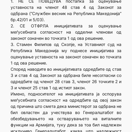
1. НЕ СЕ ПОВЕДУВА постапка за оценување
уставноста на членот 48 став 4 од Законот за
одбрана (“Службен весник на Република Македонија”
бр.42/01 и 5/03).
2. СЕ ОТФРЛА иницијативата за оценување
меѓусебната согласност на одделни членови од
законот означен во точката 1 од ова решение.
3. Стамен Филипов од Скопје, на Уставниот суд на
Република Македонија му поднесе иницијатива за
оценување уставноста на законот означен во точката
1 од ова решение.
Според наводите во иницијативата одредбите од став
3 и став 4 од Законот за одбрана биле несогласни со
одредбите од членот 28 став 3, членот 26 точките 2 и
3 и членот 25 став 1 од истиот закон.
Имено, подносителот на иницијативата ја оспорува
меѓусебната согласност на одредбите од овој закон
од причина што смета дека министерот за одбрана не
бил овластен да учествува во Генералштабот во
обезбедувањето на остварувањето на виталните
функции на Армијата, туку дека за тоа бил надлежен
исклучиво Генералштабот, каква што надлежност