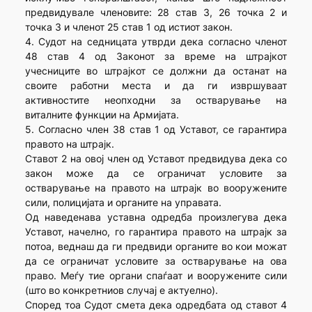
предвидувале членовите: 28 став 3, 26 точка 2 и
точка 3 и членот 25 став 1 од истиот закон.
4. Судот на седницата утврди дека согласно членот
48 став 4 од Законот за време на штрајкот
учесниците во штрајкот се должни да останат на
своите работни места и да ги извршуваат
активностите неопходни за остварување на
виталните функции на Армијата.
5. Согласно член 38 став 1 од Уставот, се гарантира
правото на штрајк.
Ставот 2 на овој член од Уставот предвидува дека со
закон може да се ограничат условите за
остварување на правото на штрајк во вооружените
сили, полицијата и органите на управата.
Од наведенава уставна одредба произлегува дека
Уставот, начелно, го гарантира правото на штрајк за
потоа, веднаш да ги предвиди органите во кои можат
да се ограничат условите за остварување на ова
право. Меѓу тие органи спаѓаат и вооружените сили
(што во конкретниов случај е актуелно).
Според тоа Судот смета дека одредбата од ставот 4