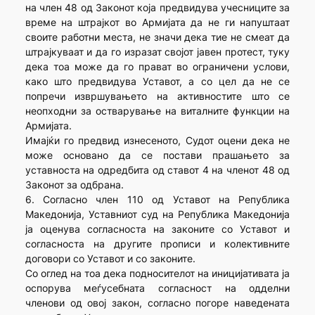
на член 48 од Законот која предвидува учесниците за
време на штрајкот во Армијата да не ги напуштаат
своите работни места, не значи дека тие не смеат да
штрајкуваат и да го изразат својот јавен протест, туку
дека тоа може да го прават во ограничени услови,
како што предвидува Уставот, а со цел да не се
попречи извршувањето на активностите што се
неопходни за остварување на виталните функции на
Армијата.
Имајќи го предвид изнесеното, Судот оцени дека не
може основано да се постави прашањето за
уставноста на одредбита од ставот 4 на членот 48 од
Законот за одбрана.
6. Согласно член 110 од Уставот на Република
Македонија, Уставниот суд на Република Македонија
ја оценува согласноста на законите со Уставот и
согласноста на другите прописи и колективните
договори со Уставот и со законите.
Со оглед на тоа дека подносителот на иницијативата ја
оспорува меѓусебната согласност на одделни
членови од овој закон, согласно погоре наведената