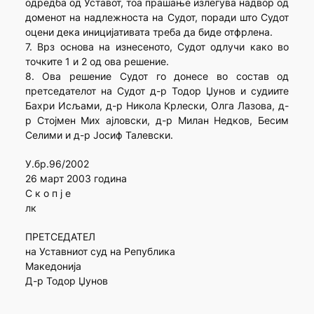
одредба од Уставот, тоа прашање излегува надвор од
доменот на надлежноста на Судот, поради што Судот
оцени дека иницијативата треба да биде отфрлена.
7. Врз основа на изнесеното, Судот одлучи како во
точките 1 и 2 од ова решение.
8. Ова решение Судот го донесе во состав од
претседателот на Судот д-р Тодор Џунов и судиите
Бахри Исљами, д-р Никола Крлески, Олга Лазова, д-
р Стојмен Мих ајловски, д-р Милан Недков, Бесим
Селими и д-р Јосиф Талевски.
У.бр.96/2002
26 март 2003 година
С к о п ј е
лк
ПРЕТСЕДАТЕЛ
на Уставниот суд на Република
Македонија
Д-р Тодор Џунов