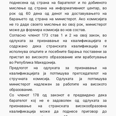
поднесена од страна на барателот и по добиеното
мислење од страна на информативниот центар, во
рок од 60 дена од денот на доставувањето на
барањето од страна на министерот. Ако комисијата
не го даде своето мислење во овој рок, министерот
може да формира комисија во нов состав.
Согласно членот 173 став 1 и 2 на овој закон, во
одлуката за признавање на квалификацијата е
содржано дека странската квалификација ги
исполнува општите и посебните барања поставени за
пристап во високото образование или вработување
во Република Македонија.
Предлогот на одлуката за признавање на
квалификацијата ја потпишува претседателот на
стручната комисија. Одлуката ја потпишува
министерот надлежен за работите на високото
образование.
Со членот 178 од законот е предвидено дека
барателот кој не е задоволен од одлуката за
признавање на странската високообразовна
квалификација може да поднесе приговор до