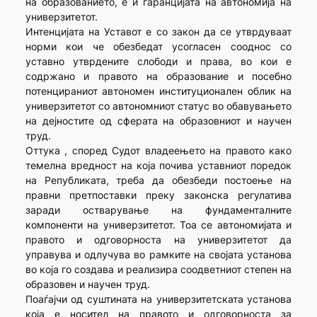
на образованието, е и гаранцијата на автономија на
универзитетот.
Интенцијата на Уставот е со закон да се утврдуваат
норми кои че обезбедат усогласен сооднос со
уставно утврдените слободи и права, во кои е
содржано и правото на образование и посебно
потенцираниот автономен институционален облик на
универзитетот со автономниот статус во обавувањето
на дејностите од сферата на образовниот и научен
труд.
Оттука , според Судот владеењето на правото како
темелна вредност на која почива уставниот поредок
на Републиката, треба да обезбеди постоење на
правни претпоставки преку законска регулатива
заради остварување на фундаменталните
компоненти на универзитетот. Тоа се автономијата и
правото и одговорноста на универзитетот да
управува и одлучува во рамките на својата установа
во која го создава и реализира соодветниот степен на
образовен и научен труд.
Поаѓајчи од суштината на универзитетската установа
која е носител на правото и одговорноста за