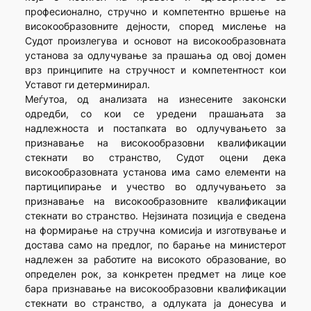
професионално, стручно и компетентно вршење на
високообразовните дејности, според мислење на
Судот произлегува и основот на високообразовната
установа за одлучување за прашања од овој домен
врз принципите на стручност и компетентност кои
Уставот ги детерминирал.
Меѓутоа, од анализата на изнесените законски
одредби, со кои се уредени прашањата за
надлежноста и постапката во одлучувањето за
признавање на високообразовни квалификации
стекнати во странство, Судот оцени дека
високообразовната установа има само елементи на
партиципирање и учество во одлучувањето за
признавање на високообразовните квалификации
стекнати во странство. Нејзината позиција е сведена
на формирање на стручна комисија и изготвување и
достава само на предлог, по барање на министерот
надлежен за работите на високото образование, во
определен рок, за конкретен предмет на лице кое
бара признавање на високообразовни квалификации
стекнати во странство, а одлуката ја донесува и