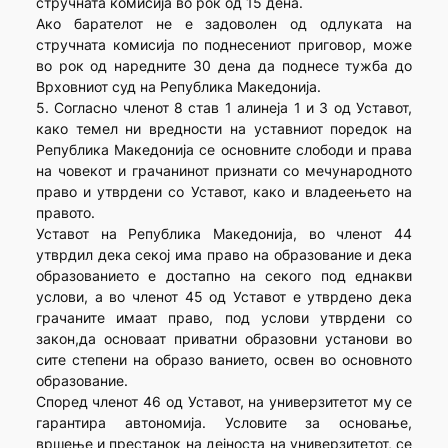
стручната комисија во рок од 15 дена.
Ако барателот не е задоволен од одлуката на
стручната комисија по поднесениот приговор, може
во рок од наредните 30 дена да поднесе тужба до
Врховниот суд на Република Македонија.
5. Согласно членот 8 став 1 алинеја 1 и 3 од Уставот,
како темел ни вредности на уставниот поредок на
Република Македонија се основните слободи и права
на човекот и грачанинот признати со мечународното
право и утврдени со Уставот, како и владеењето на
правото.
Уставот на Република Македонија, во членот 44
утврдил дека секој има право на образование и дека
образованието е достапно на секого под еднакви
услови, а во членот 45 од Уставот е утврдено дека
грачаните имаат право, под услови утврдени со
закон,да основаат приватни образовни установи во
сите степени на образо ванието, освен во основното
образование.
Според членот 46 од Уставот, на универзитетот му се
гарантира автономија. Условите за основање,
вршење и престанок на дејноста на универзитетот, се