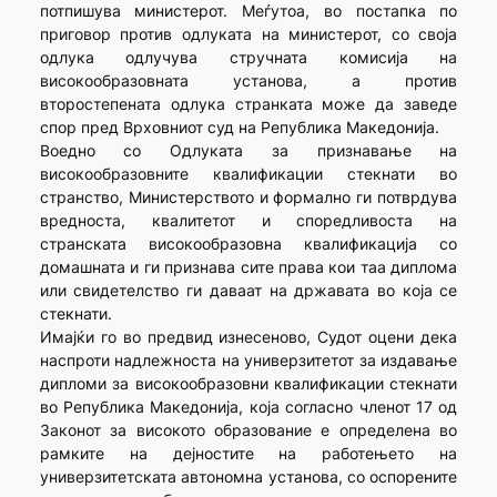
потпишува министерот. Меѓутоа, во постапка по
приговор против одлуката на министерот, со своја
одлука одлучува стручната комисија на
високообразовната установа, а против
второстепената одлука странката може да заведе
спор пред Врховниот суд на Република Македонија.
Воедно со Одлуката за признавање на
високообразовните квалификации стекнати во
странство, Министерството и формално ги потврдува
вредноста, квалитетот и споредливоста на
странската високообразовна квалификација со
домашната и ги признава сите права кои таа диплома
или свидетелство ги даваат на државата во која се
стекнати.
Имајќи го во предвид изнесеново, Судот оцени дека
наспроти надлежноста на универзитетот за издавање
дипломи за високообразовни квалификации стекнати
во Република Македонија, која согласно членот 17 од
Законот за високото образование е определена во
рамките на дејностите на работењето на
универзитетската автономна установа, со оспорените