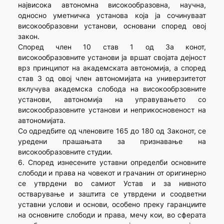
највисока автономна високообразовна, научна,
односно уметничка установа која ја сочинуваат
високообразовни установи, основани според овој
закон.
Според член 10 став 1 од За конот,
високообразовните установи ја вршат својата дејност
врз принципот на академската автономија, а според
став 3 од овој член автономијата на универзитетот
вклучува академска слобода на високообрзовните
установи, автономија на управувањето со
високообразовните установи и неприкосновеност на
автономијата.
Со одредбите од членовите 165 до 180 од Законот, се
уредени прашањата за признавање на
високообразовните студии.
6. Според изнесените уставни определби основните
слободи и права на човекот и грачанин от оригинерно
се утврдени во самиот Устав и за нивното
остварување и заштита се утврдени и соодветни
уставни услови и основи, особено преку гаранциите
на основните слободи и права, мечу кои, во сферата