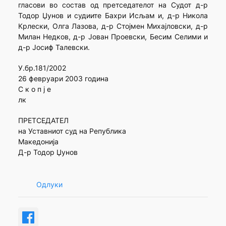
гласови во состав од претседателот на Судот д-р
Тодор Џунов и судиите Бахри Исљам и, д-р Никола
Крлески, Олга Лазова, д-р Стојмен Михајловски, д-р
Милан Недков, д-р Јован Проевски, Бесим Селими и
д-р Јосиф Талевски.
У.бр.181/2002
26 февруари 2003 година
С к о п ј е
лк
ПРЕТСЕДАТЕЛ
на Уставниот суд на Република
Македонија
Д-р Тодор Џунов
Одлуки