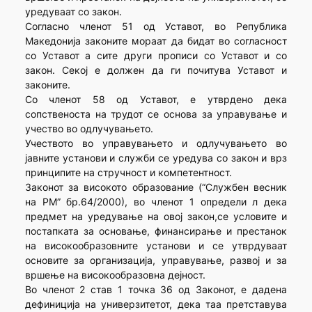
уредуваат со закон.
Согласно членот 51 од Уставот, во Република
Македонија законите мораат да бидат во согласност
со Уставот а сите други прописи со Уставот и со
закон. Секој е должен да ги почитува Уставот и
законите.
Со членот 58 од Уставот, е утврдено дека
сопственоста на трудот се основа за управување и
учество во одлучувањето.
Учеството во управувањето и одлучувањето во
јавните установи и служби се уредува со закон и врз
принципите на стручност и компетентност.
Законот за високото образование (“Службен весник
на РМ” бр.64/2000), во членот 1 определи л дека
предмет на уредување на овој закон,се условите и
постапката за основање, финансирање и престанок
на високообразовните установи и се утврдуваат
основите за организација, управување, развој и за
вршење на високообразовна дејност.
Во членот 2 став 1 точка 36 од Законот, е дадена
дефиниција на универзитетот, дека таа претставува