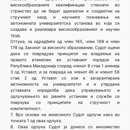
високообразовните квалификации стекнати во
странство да не бидат адекватни и соодветни на
стручниот наод и научните познавања на
автономната универзитетска установа во која се
создава и реализира високообразовниот и научен
труд.
Оттука, за одредбите од член 165, член 168 и член
178 од Законот за високото образование, Судот оцени
дека се повредува принципот на владеење на
правото втемелен во уставниот поредок на
Република Македонија според членот 8 став 1 алинеја
3 од Уставот, и за повреда на членот 46 и членот 58
став 2 од Уставот со кои е загарантирана
автономноста на универзитетот и е утврдена
уставната определба дека управувањето и
одлучувањето во јавните установи и служби се
поврзува со принципите на стручност и
компетентност.
7. Врз основа на изнесеното Судот одлучи како во
точката 1 од оваа одлука.
8. Оваа одлука Судот ја донесе со мнозинство