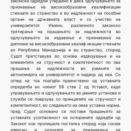
законски одредби утврдено е дека одлучувањето за
признавање на високообразовни квалификации
стекнати во странство е во надлежност на посебни
органи на државната власт и со учество на
универзитетот. Имено, различното законско
третирање на прашањето за надлежноста во
одлучувањето за издавање и признавање на
дипломи за високообразовни квалиф икации стекнати
во Република Македонија и во странство, според
Судот претставува во основа издвојување и на
елементите на стручност и компетентност по ова
прашање за надлежноста во рамките на
автономијата на универзитетот и надвор од неа. Со
оглед на тоа поаѓајќи првенствено од уставната
определба во членот 58 став 2 од Уставот, каде
управувањето и одлучувањето во јавните установи и
служби се поврзува со принципите на стручност и
компетентност, во следењето на оваа уставна норма,
пред Судот основано се постави прашањето за
уставната усогласеност на оспорените одредби од
Законот кои пропишале постапка според која сосем
извесно е одлуките за признавање на