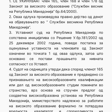
1. СЕ УКИНУВААТ член 165, член 168 и член 178 од
Законот за високото образование (“Службен весник
на Република Македонија” бр.64/2000).
2. Оваа одлука произведува правно дејство од денот
на објавувањето во ” Службен весникна Република
Македонија”.
3. Уставниот суд на Република Македонија по
сопствена иницијатива со Решение У.бр.181/2002 од
25 декември 2002 година, поведе постапка за
оценување уставноста на членовите од Законот
означени во точката 1 од оваа одлука, затоа што
основано се постави прашањето за нивната
согласност со Уставот.
4. Судот на седницата утврди дека според членот 165
од Законот за високото образование е предвидено со
признавањето на високообразовните квалификации
или дел од високообразовните студии поминати во
странство, врз основа на стручен предлог од
соодветна високообразовна установа на Република
Македонија, министерството надлежно за работите
на високото образование формално ги потврдува
вредноста, квалитетот и споредливоста на