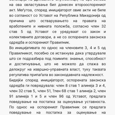
на ова овластување бил донесен второоспорениот
акт. Меѓутоа, според иницијаторот овие акти не биле
во согланост со Уставот на Република Македонија од
причина што остварувањето на правата на
вработените и нивната положба, согласно член 32
став 5 од Уставот се уредуваат со закон и
колективните договори, а не со оспорената законска
одредба и оспорениот Правилник.
Во иницијативата по однос на членовите 3, 4 и 5 од
Правилникот, посебно се истакнува дека утврдувале
што се подразбира под поимите: знаење, способност
и достигнување, што не можело да спажа во
делокруг на извршно-управната власт, туку таквата
регулатива припаѓала во законодавната надлежност.
Бидејќи според иницијаторот, оспорената законска
одредба ги повредувала: член 8 став 1 алинеја 3 и 4,
член 32 став 5, член 51, ?лен 68 став 1 алинеја 2, член
91 алинеја 1 и 5 и член 96 од Уставот, предлага
поведување на постапка за оценување уставноста.
По однос на оспорениот Правилник се предлага
поведување на постапка за оценување на