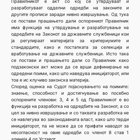
Правилникот е акт со кој се утврдуваат и
разработуваат одделни одредби на законите и
другите прописи заради нивно извршување. Од тука
се постави прашањето дали оспорениот Правилник
има функција на утврдување и разработување на
одредбите на Законот за државните службеници кои
ја регулираат материјата за критериумите и
стандардите, како и постапката за селекција и
вработување на државните службеници. Исто така
се постави и прашањето дали со Правилник како
подзаконски акт може да се врши дефинирање на
одредени поими, како што наведува иницијаторот, или
тоа е ис клучиво законска материја.
Според оценка на Судот појаснувањето на поимите:
знаење, способност и достигнување во посебно
оспорените членови: 3, 4 и 5 од Правилникот е во
функција на разработка на одредбите на Законот, а со
цел за нивно извршување и со таквата разработка не
се навлегува во законодавната власт, како што тврди
иницијаторот, па не може да се прифати наводот за
несогласност на овие одредби со членот 8 став 1
алинеја 4 од Уставот.