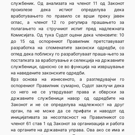
службеник. Од анализата на членот 11 од Законот
произлезе дека истиот определува дека
вработувањето по правило се врши преку јавен
оглас, а членот 12 го регулира прашањето за
полагањето на стручниот испит пред надлежната
Комисијата. Од тука Судот оцени дека членовите: 10
до 15 од оспорениот Правилник претставуваат
разработка на споменатите законски одредби, со
оглед дека поблиску го разработуваат праша-њето за
постапката за вработување и селекција на државните
службеници, односно се во функција на извршување
на наведените законските одредби.
Врз основа на изнесеното, а разгледувајчи го
оспорениот Правилник сумарно, Судот заклучи дека
со него не се утврдуваат права и обврски за
државните службеници навор од одредбите на
Законот и не се определува надлежност на друг
орган, па не може да се прифати и наводот од
иницијативата за несогласност на Правилникот со
членот 61 став 1 од Законот за организација и работа
на органите на државната управа. Ова ако се има и