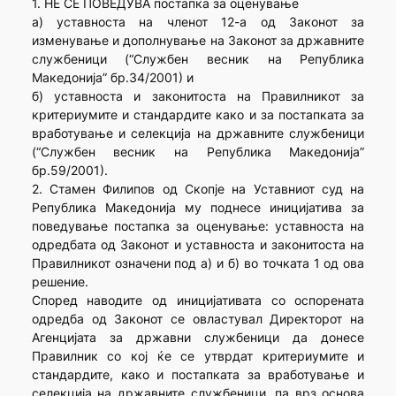
1. НЕ СЕ ПОВЕДУВА постапка за оценување
а) уставноста на членот 12-а од Законот за
изменување и дополнување на Законот за државните
службеници (“Службен весник на Република
Македонија” бр.34/2001) и
б) уставноста и законитоста на Правилникот за
критериумите и стандардите како и за постапката за
вработување и селекција на државните службеници
(“Службен весник на Република Македонија”
бр.59/2001).
2. Стамен Филипов од Скопје на Уставниот суд на
Република Македонија му поднесе иницијатива за
поведување постапка за оценување: уставноста на
одредбата од Законот и уставноста и законитоста на
Правилникот означени под а) и б) во точката 1 од ова
решение.
Според наводите од иницијативата со оспорената
одредба од Законот се овластувал Директорот на
Агенцијата за државни службеници да донесе
Правилник со кој ќе се утврдат критериумите и
стандардите, како и постапката за вработување и
селекција на државните службеници, па врз основа