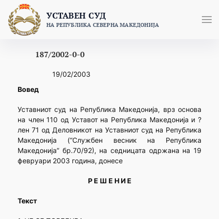
Skip
УСТАВЕН СУД
to
НА РЕПУБЛИКА СЕВЕРНА МАКЕДОНИЈА
content
187/2002-0-0
19/02/2003
Вовед
Уставниот суд на Република Македонија, врз основа
на член 110 од Уставот на Република Македонија и ?
лен 71 од Деловникот на Уставниот суд на Република
Македонија (“Службен весник на Република
Македонија” бр.70/92), на седницата одржана на 19
февруари 2003 година, донесе
Р Е Ш Е Н И Е
Текст