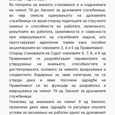
Во поткрепа на ваквото становиште е и содржината
на членот 79 до Законот за државните службеници,
во чија смисла оценувањето на државните
службеници се врши според податоците за стручното
знаење и способноста во работата, залагањето,
резултаите во работата, креативноста и совесноста
при извршувањето на службените задачи, што
претставуваат идентични поими како посебно
акцентираните во членовите 3, 4 и 5 од Правилникот.
Според становиште на Судот членовите 6, 7, 8, и 9 од
Правилникот ги разработуваат параметрите за
утврдување на знаењето, способностите и
достигнувањата, основата за нивното вреднување и
соодветното бодирање за овие категории, па се
утврди дека и овие посочени одредби на
Правилникот се во функција на разработка и
извршување на членот 79 од Законот за државните
службеници.
Понатаму од анализата на членот 9 од Законот,
произлезе дека оваа одредба ги регулира општите
услови за засновање на работен однос на државниот