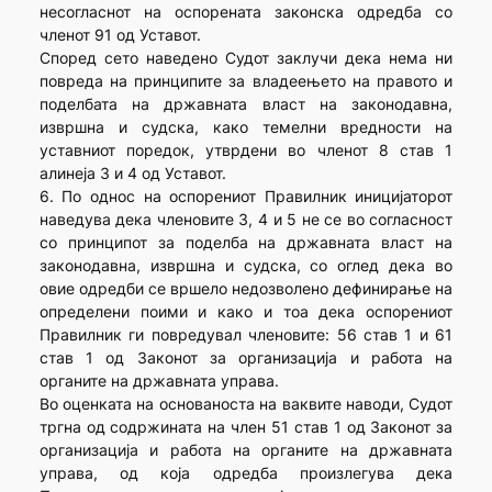
несогласнот на оспорената законска одредба со
членот 91 од Уставот.
Според сето наведено Судот заклучи дека нема ни
повреда на принципите за владеењето на правото и
поделбата на државната власт на законодавна,
извршна и судска, како темелни вредности на
уставниот поредок, утврдени во членот 8 став 1
алинеја 3 и 4 од Уставот.
6. По однос на оспорениот Правилник иницијаторот
наведува дека членовите 3, 4 и 5 не се во согласност
со принципот за поделба на државната власт на
законодавна, извршна и судска, со оглед дека во
овие одредби се вршело недозволено дефинирање на
определени поими и како и тоа дека оспорениот
Правилник ги повредувал членовите: 56 став 1 и 61
став 1 од Законот за организација и работа на
органите на државната управа.
Во оценката на основаноста на ваквите наводи, Судот
тргна од содржината на член 51 став 1 од Законот за
организација и работа на органите на државната
управа, од која одредба произлегува дека