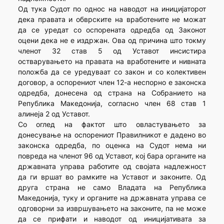
Од тука Судот по однос на наводот на иницијаторот
дека правата и обврските на вработените не можат
да се уредат со оспорената одредба од Законот
оцени дека не е издржан. Ова од причина што токму
членот 32 став 5 од Уставот инсистира
остварувањето на правата на вработените и нивната
положба да се уредуваат со закон и со колективен
договор, а оспорениот член 12-а неспорно е законска
одредба, донесена од страна на Собранието на
Република Македонија, согласно член 68 став 1
алинеја 2 од Уставот.
Со оглед на фактот што овластувањето за
донесување на оспорениот Правилникот е дадено во
законска одредба, по оценка на Судот нема ни
повреда на членот 96 од Уставот, кој бара органите на
државната управа работите од својата надлежност
да ги вршат во рамките на Уставот и законите. Од
друга страна не само Владата на Република
Македонија, туку и органите на државната управа се
одговорни за извршувањето на законите, па не може
да се прифати и наводот од иницијативата за