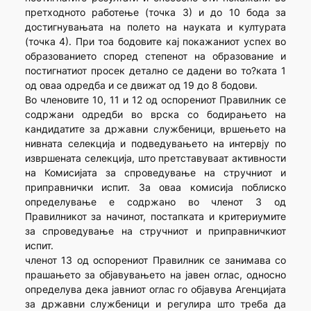
претходното работење (точка 3) и до 10 бода за
достигнувањата на полето на науката и културата
(точка 4). При тоа бодовите кај покажаниот успех во
образованието според степенот на образование и
постигнатиот просек детално се дадени во то?ката 1
од оваа одредба и се движат од 19 до 8 бодови.
Во членовите 10, 11 и 12 од оспорениот Правилник се
содржани одредби во врска со бодирањето на
кандидатите за државни службеници, вршењето на
нивната селекција и подведувањето на интервју по
извршената селекција, што претставуваат активности
на Комисијата за спроведување на стручниот и
приправнички испит. За оваа комисија поблиско
определување е содржано во членот 3 од
Правилникот за начинот, постапката и критериумите
за спроведување на стручниот и приправничкиот
испит.
членот 13 од оспорениот Правилник се занимава со
прашањето за објавувањето на јавен оглас, односно
определува дека јавниот оглас го објавува Агенцијата
за државни службеници и регулира што треба да