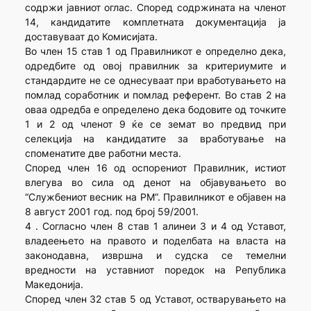
содржи јавниот оглас. Според содржината на членот
14, кандидатите комплетната документација ја
доставуваат до Комисијата.
Во член 15 став 1 од Правилникот е определно дека,
одредбите од овој правилник за критериумите и
стандардите не се однесуваат при вработувањето на
помлад соработник и помлад референт. Во став 2 на
оваа одредба е определено дека бодовите од точките
1 и 2 од членот 9 ќе се земат во предвид при
селекција на кандидатите за вработување на
споменатите две работни места.
Според член 16 од оспорениот Правилник, истиот
влегува во сила од денот на објавувањето во
“Службениот весник на РМ”. Правилникот е објавен на
8 август 2001 год. под број 59/2001.
4 . Согласно член 8 став 1 алинеи 3 и 4 од Уставот,
владеењето на правото и поделбата на власта на
законодавна, извршна и судска се темелни
вредности на уставниот поредок на Република
Македонија.
Според член 32 став 5 од Уставот, остварувањето на