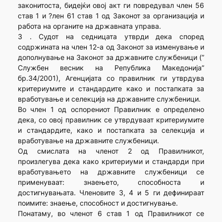
законитоста, бидејќи овој акт ги повредувал член 56
став 1 и ?лен 61 став 1 од Законот за организација и
работа на органите на државната управа.
3 . Судот на седницата утврди дека според
содржината на член 12-а од Законот за изменување и
дополнување на Законот за државните службеници (”
Службен весник на Република Македонија”
бр.34/2001), Агенцијата со правилник ги утврдува
критериумите и стандардите како и постапката за
вработување и селекција на државните службеници.
Во член 1 од оспорениот Правилник е определено
дека, со овој правилник се утврдуваат критериумите
и стандардите, како и постапката за селекција и
вработување на државните службеници.
Од смислата на членот 2 од Правилникот,
произлегува дека како критериуми и стандарди при
вработувањето на државните службеници се
применуваат: знаењето, способноста и
достигнувањата. Членовите 3, 4 и 5 ги дефинираат
поимите: знаење, способност и достигнување.
Понатаму, во членот 6 став 1 од Правилникот се