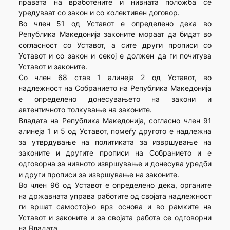
правата на вработените и нивната положба се
уредуваат со закон и со колективен договор.
Во член 51 од Уставот е определено дека во
Република Македонија законите мораат да бидат во
согласност со Уставот, а сите други прописи со
Уставот и со закон и секој е должен да ги почитува
Уставот и законите.
Со член 68 став 1 алинеја 2 од Уставот, во
надлежност на Собранието на Република Македонија
е определено донесувањето на закони и
автентичното толкување на законите.
Владата на Република Македонија, согласно член 91
алинеја 1 и 5 од Уставот, помеѓу другото е надлежна
за утврдување на политиката за извршување на
законите и другите прописи на Собранието и е
одговорна за нивното извршување и донесува уредби
и други прописи за извршување на законите.
Во член 96 од Уставот е определено дека, органите
на државната управа работите од својата надлежност
ги вршат самостојно врз основа и во рамките на
Уставот и законите и за својата работа се одговорни
на Владата.