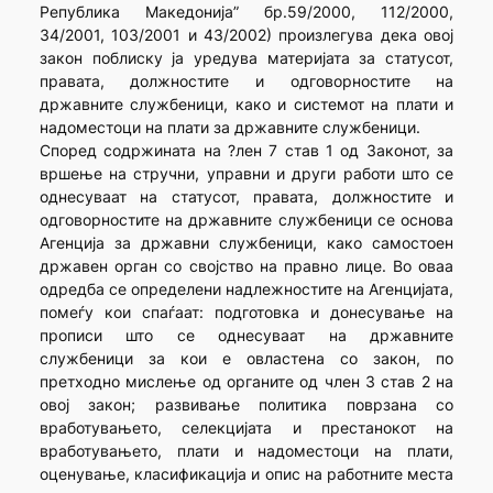
Република Македонија” бр.59/2000, 112/2000,
34/2001, 103/2001 и 43/2002) произлегува дека овој
закон поблиску ја уредува материјата за статусот,
правата, должностите и одговорностите на
државните службеници, како и системот на плати и
надоместоци на плати за државните службеници.
Според содржината на ?лен 7 став 1 од Законот, за
вршење на стручни, управни и други работи што се
однесуваат на статусот, правата, должностите и
одговорностите на државните службеници се основа
Агенција за државни службеници, како самостоен
државен орган со својство на правно лице. Во оваа
одредба се определени надлежностите на Агенцијата,
помеѓу кои спаѓаат: подготовка и донесување на
прописи што се однесуваат на државните
службеници за кои е овластена со закон, по
претходно мислење од органите од член 3 став 2 на
овој закон; развивање политика поврзана со
вработувањето, селекцијата и престанокот на
вработувањето, плати и надоместоци на плати,
оценување, класификација и опис на работните места