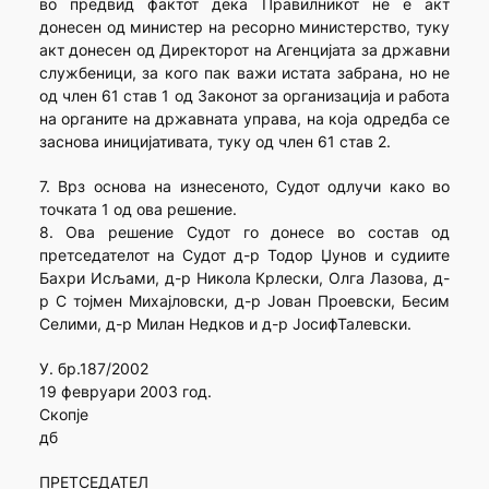
во предвид фактот дека Правилникот не е акт
донесен од министер на ресорно министерство, туку
акт донесен од Директорот на Агенцијата за државни
службеници, за кого пак важи истата забрана, но не
од член 61 став 1 од Законот за организација и работа
на органите на државната управа, на која одредба се
заснова иницијативата, туку од член 61 став 2.
7. Врз основа на изнесеното, Судот одлучи како во
точката 1 од ова решение.
8. Ова решение Судот го донесе во состав од
претседателот на Судот д-р Тодор Џунов и судиите
Бахри Исљами, д-р Никола Крлески, Олга Лазова, д-
р С тојмен Михајловски, д-р Јован Проевски, Бесим
Селими, д-р Милан Недков и д-р ЈосифТалевски.
У. бр.187/2002
19 февруари 2003 год.
Скопје
дб
ПРЕТСЕДАТЕЛ