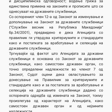
и дисципилинска одговорност; водење грижа за
единствена примена на законите и прописите што се
однесуваат на државните службеници.
Со оспорениот член 12-а од Законот за изменување и
дополнување на Законот за државните службеници
(“Службен весник на Република Македонија”
бр.34/2001), предвидено е дека Агенцијата со
правилник ги утврдува критериумите и стандардите
како и постапката за вработување и селекција на
државните службеници.
Тргнувајќи од фактот што Агенцијата за државни
службеници е основана со Законот за државните
службеници, како самостоен државен орган, со
точно определени надлежности во членот 7 од
Законот, Судот оцени дека овластувањето за
донесување на Правилник за критериумите и
стандардите како и за постапката за вработување и
селекција на државните службеници дадено со
оспорената одредба од измената на Законот, токму
произлегува од карактерот на Агенцијата, како
самостоен државен орган и од нејзините
надлежности.