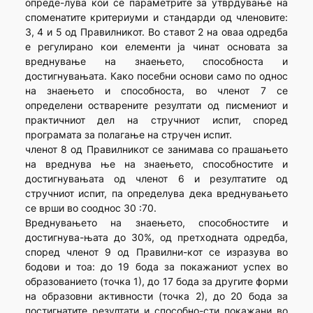
опреде-лува кои се параметрите за утврдување на
споменатите критериуми и стандарди од членовите:
3, 4 и 5 од Правилникот. Во ставот 2 на оваа одредба
е регулирано кои елементи ја чинат основата за
вреднување на знаењето, способноста и
достигнувањата. Како посебни основи само по однос
на знаењето и способноста, во членот 7 се
определени остварените резултати од писмениот и
практичниот дел на стручниот испит, според
програмата за полагање на стручен испит.
членот 8 од Правилникот се занимава со прашањето
на вреднува ње на знаењето, способностите и
достигнувањата од членот 6 и резултатите од
стручниот испит, па определува дека вреднувањето
се врши во сооднос 30 :70.
Вреднувањето на знаењето, способностите и
достигнува-њата до 30%, од претходната одредба,
според членот 9 од Правилни-кот се изразува во
бодови и тоа: до 19 бода за покажаниот успех во
образованието (точка 1), до 17 бода за другите форми
на образовни активности (точка 2), до 20 бода за
постигнатите резултати и способно-сти покажани во