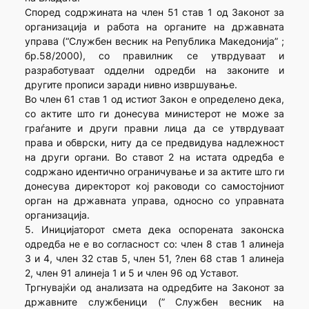
Според содржината на член 51 став 1 од Законот за
организација и работа на органите на државната
управа (“Службен весник на Република Македонија” ;
бр.58/2000), со правилник се утврдуваат и
разработуваат одделни одредби на законите и
другите прописи заради нивно извршување.
Во член 61 став 1 од истиот Закон е определено дека,
со актите што ги донесува министерот не може за
граѓаните и други правни лица да се утврдуваат
права и обврски, ниту да се предвидува надлежност
на други органи. Во ставот 2 на истата одредба е
содржано идентично ограничување и за актите што ги
донесува директорот кој раководи со самостојниот
орган на државната управа, односно со управната
организација.
5. Иницијаторот смета дека оспорената законска
одредба не е во согласност со: член 8 став 1 алинеја
3 и 4, член 32 став 5, член 51, ?лен 68 став 1 алинеја
2, член 91 алинеја 1 и 5 и член 96 од Уставот.
Тргнувајќи од анализата на одредбите на Законот за
државните службеници (” Службен весник на