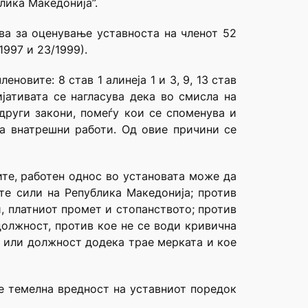
лика Македонија”.
ва за оценување уставноста на членот 52
997 и 23/1999).
новите: 8 став 1 алинеја 1 и 3, 9, 13 став
ијативата се нагласува дека во смисла на
други закони, помеѓу кои се споменува и
за внатрешни работи. Од овие причини се
ите, работен однос во установата може да
те сили на Република Македонија; против
и, платниот промет и стопанството; против
олжност, против кое не се води кривична
т или должност додека трае мерката и кое
 е темелна вредност на уставниот поредок