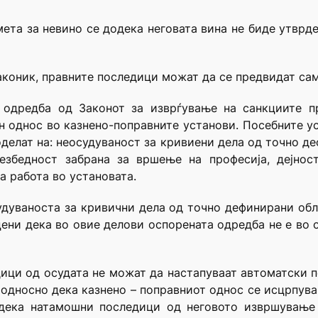
мета за невино се додека неговата вина не биде утврде
аконик, правните последици можат да се предвидат сам
а одредба од Законот за изврѓување на санкциите п
н однос во казнено-поправните установи. Посебните у
делат на: неосудуваност за кривиени дела од точно де
безбедност забрана за вршење на професија, дејнос
а работа во установата.
удуваноста за кривични дела од точно дефинирани об
ени дека во овие делови оспорената одредба не е во с
ици од осудата не можат да настапуваат автоматски по
 односно дека казнено – поправниот однос се исцрпува 
 дека натамошни последици од неговото извршување