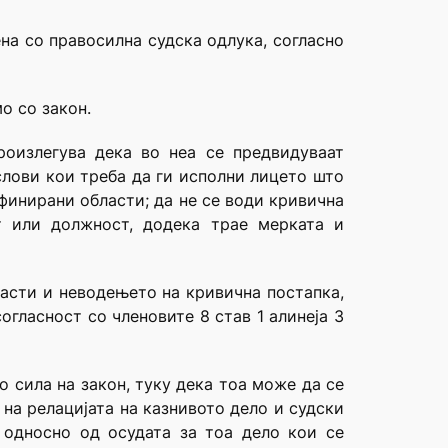
на со правосилна судска одлука, согласно
о со закон.
роизлегува дека во неа се предвидуваат
слови кои треба да ги исполни лицето што
финирани области; да не се води кривична
т или должност, додека трае мерката и
ласти и неводењето на кривична постапка,
огласност со членовите 8 став 1 алинеја 3
 сила на закон, туку дека тоа може да се
на релацијата на казнивото дело и судски
 односно од осудата за тоа дело кои се