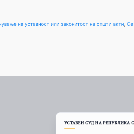
нување на уставност или законитост на општи акти
, 
Се
УСТАВЕН СУД НА РЕПУБЛИКА 