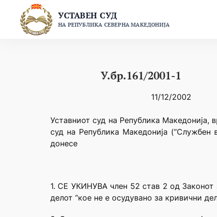
Skip
УСТАВЕН СУД
to
НА РЕПУБЛИКА СЕВЕРНА МАКЕДОНИЈА
content
У.бр.161/2001-1
11/12/2002
Уставниот суд на Република Македонија, в
суд на Република Македонија (“Службен в
донесе
1. СЕ УКИНУВА член 52 став 2 од Законот
делот “кое не е осудувано за кривични де