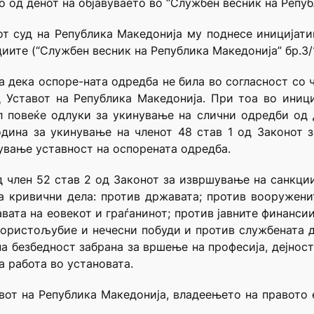
о од денот на објавуваето во “Службен весник на Репуб
от суд на Република Македонија му поднесе иницијати
иите (“Службен весник на Република Македонија” бр.3/1
дека оспоре-ната одредба не била во согласност со чле
 од Уставот на Република Македонија. При тоа во иниц
 повеќе одлуки за укинување на слични одредби од 
година за укинување на членот 48 став 1 од Законот 
ување уставност на оспорената одредба.
д член 52 став 2 од Законот за извршување на санкци
за кривични дела: против државата; против вооружени
вата на еовекот и граѓанинот; против јавните финанси
ористољубие и нечесни побуди и против службената д
 на безбедност забрана за вршење на професија, дејнос
а работа во установата.
тавот на Република Македонија, владеењето на правото