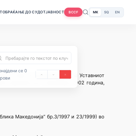
Т
ОБРАЌАЊЕ ДО СУДОТ
ЈАВНОСТ
MK
SQ
EN
BCCF
најдени се 0
нија и член 70 од Деловникот на Уставниот
орови
цата одржана на 11 декември 2002 година,
лика Македонија” бр.3/1997 и 23/1999) во