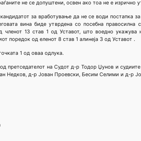
раѓаните не се допуштени, освен ако тоа не е изрично у
кандидатот за вработување да не се води постапка за
еговата вина биде утврдена со посебна правосилна с
д членот 13 став 1 од Уставот, што воедно укажува
от поредок од еленот 8 став 1 алинеја 3 од Уставот .
точката 1 од оваа одлука.
в од претседателот на Судот д-р Тодор Џунов и судиит
лан Недков, д-р Јован Проевски, Бесим Селими и д-р Ј
а