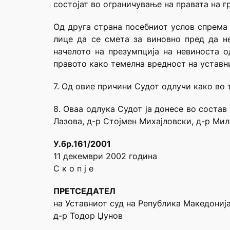
состојат во ограничување на правата на г
Од друга страна посебниот услов спрема 
лице да се смета за виновно пред да н
начелото на презумпција на невиноста о
правото како темелна вредност на уставни
7. Од овие причини Судот одлучи како во 
8. Оваа одлука Судот ја донесе во соста
Лазова, д-р Стојмен Михајловски, д-р Ми
У.бр.161/2001
11 декември 2002 година
С к о п ј е
ПРЕТСЕДАТЕЛ
на Уставниот суд на Република Македониј
д-р Тодор Џунов