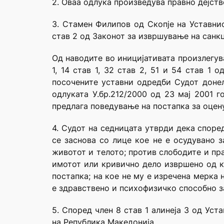
2. Оваа одлука произведува правно дејств
3. Стамен Филипов од Скопје на Уставни
став 2 од Законот за извршување на санкц
Од наводите во иницијативата произлегува 
1, 14 став 1, 32 став 2, 51 и 54 став 1
посочените уставни одредби Судот донел
одлуката У.бр.212/2000 од 23 мај 2001 
предлага поведување на постапка за оцен
4. Судот на седницата утврди дека споре
се заснова со лице кое не е осудувано 
животот и телото; против слободите и пра
имотот или кривично дело извршено од к
постапка; на кое не му е изречена мерка
е здравствено и психофизичко способно з
5. Според член 8 став 1 алинеја 3 од Ус
на Република Македонија.