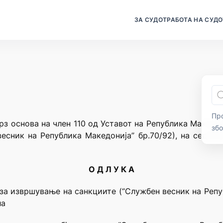
ЗА СУДОТ
РАБОТА НА СУДО
Про
рз основа на член 110 од Уставот на Република Македо
зб
есник на Република Македонија” бр.70/92), на седни
О Д Л У К А
 за извршување на санкциите (“Службен весник на Репуб
ла