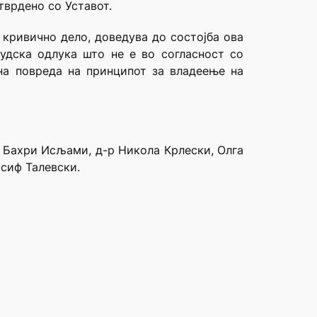
тврдено со Уставот.
 кривично дело, доведува до состојба ова
удска одлука што не е во согласност со
 на повреда на принципот за владеење на
е Бахри Исљами, д-р Никола Крлески, Олга
осиф Талевски.