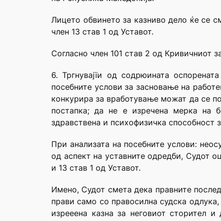
Лицето обвинето за казниво дело ќе се с
член 13 став 1 од Уставот.
Согласно член 101 став 2 од Кривичниот з
6. Тргнувајїи од содрюината оспоренат
посебните услови за засновање на работе
конкурира за вработување можат да се по
постапка; да не е изречена мерка на 
здравствена и психофизичка способност з
При анализата на посебните услови: неос
од аспект на уставните одредби, Судот оц
и 13 став 1 од Уставот.
Имено, Судот смета дека правните послед
прави само со правосилна судска одлука,
изрееена казна за неговиот сторител и