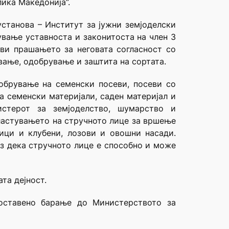
лика Македонија”.
установа – Институт за јужни земјоделски
ување уставноста и законитоста на член 3
ави прашањето за неговата согласност со
вање, одобрување и заштита на сортата.
обрување на семенски посеви, посеви со
а семенски материјали, саден материјал и
стерот за земјоделство, шумарство и
ластувањето на стручното лице за вршење
ици и клубени, лозови и овошни насади.
з дека стручното лице е способно и може
та дејност.
оставено барање до Министерството за