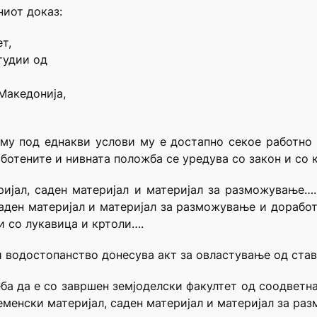
ниот доказ:
т,
тудии од
Македонија,
му под еднакви услови му е достапно секое работно 
ботените и нивната положба се уредува со закон и со 
ријал, саден материјал и материјал за разможување….
саден материјал и материјал за разможување и дорабо
и со лукавица и кртоли….
водостопанство донесува акт за овластување од став 1
еба да е со завршен земјоделски факултет од соодветн
еменски материјал, саден материјал и материјал за ра