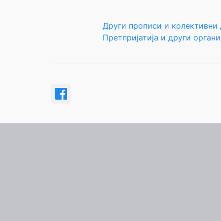
Други прописи и колективни
Претпријатија и други орган