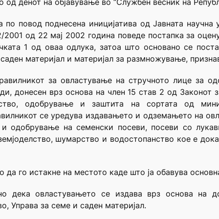
о од денот на објавување во “Службен весник на Репуб
а по повод поднесена иницијатива од Јавната научна 
/2001 од 22 мај 2002 година поведе постапка за оцен
очката 1 од оваа одлука, затоа што основано се пост
 саден материјал и материјал за размножување, призна
Правилникот за овластување на стручното лице за од
ди, донесен врз основа на член 15 став 2 од Законот з
дство, одобрување и заштита на сортата од мини
авилникот се уредува издавањето и одземањето на ов
 и одобрување на семенски посеви, посеви со лукав
земјоделство, шумарство и водостопанство кое е дока
да го истакне на местото каде што ја обавува основна
но дека овластувањето се издава врз основа на д
, Управа за семе и саден материјал.