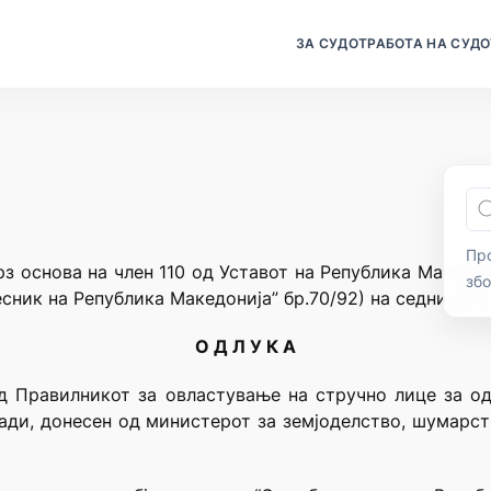
ЗА СУДОТ
РАБОТА НА СУДО
Про
рз основа на член 110 од Уставот на Република Македон
зб
сник на Република Македонија” бр.70/92) на седницата 
О Д Л У К А
од Правилникот за овластување на стручно лице за о
ади, донесен од министерот за земјоделство, шумарс