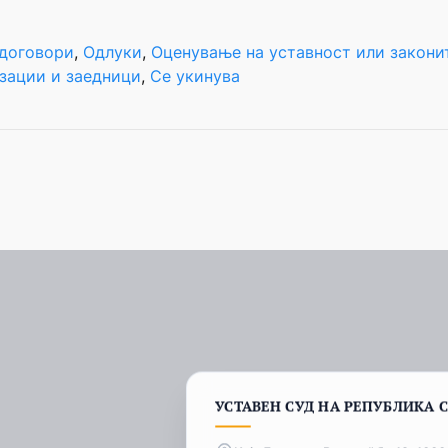
 договори
, 
Одлуки
, 
Оценување на уставност или закони
изации и заедници
, 
Се укинува
УСТАВЕН СУД НА РЕПУБЛИКА 