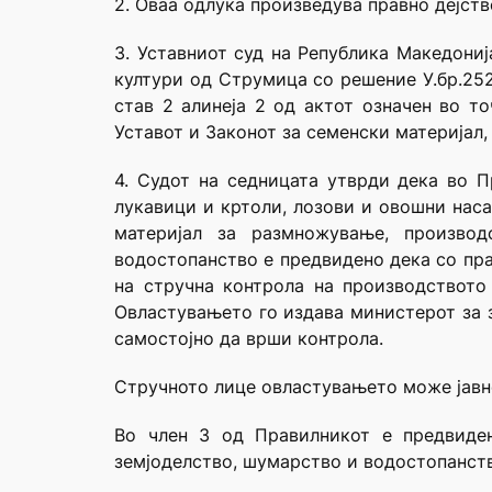
2. Оваа одлука произведува правно дејств
3. Уставниот суд на Република Македониј
култури од Струмица со решение У.бр.252
став 2 алинеја 2 од актот означен во т
Уставот и Законот за семенски материјал,
4. Судот на седницата утврди дека во 
лукавици и кртоли, лозови и овошни наса
материјал за размножување, произво
водостопанство е предвидено дека со пр
на стручна контрола на производството
Овластувањето го издава министерот за 
самостојно да врши контрола.
Стручното лице овластувањето може јавно 
Во член 3 од Правилникот е предвиде
земјоделство, шумарство и водостопанство