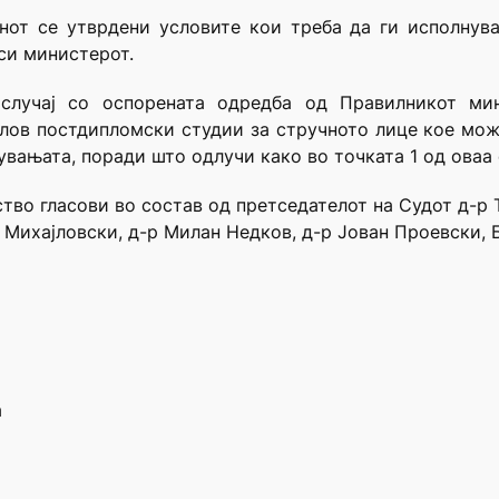
нот се утврдени условите кои треба да ги исполнув
си министерот.
случај со оспорената одредба од Правилникот мин
лов постдипломски студии за стручното лице кое мож
увањата, поради што одлучи како во точката 1 од оваа 
нство гласови во состав од претседателот на Судот д-р
н Михајловски, д-р Милан Недков, д-р Јован Проевски,
а