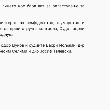
а лицето кое бара акт за овластување за
истерот за земјоделство, шумарство и
е да врши стручна контрола, Судот оцени
одлука.
 Тодор Џунов и судиите Бахри Исљами, д-р
 Бесим Селими и д-р Јосиф Талевски.