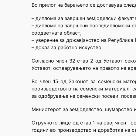
Во прилог на барањето се доставува след
– диплома за завршен земјоделски факулте
– диплома за завршени последипломски с
соодветната област,
– уверение за државјанство на Република 
– доказ за работно искуство.
Согласно член 32 став 2 од Уставот секо
Уставот, остварувањето на правото на вра
Во член 15 од Законот за семенски мате
производството на семенски материјал, 
за одобрување на семенски посеви, посев
Министерот за земјоделство, шумарство и 
Стручното лице од став 1 на овој член тр
години во производство и доработка на с