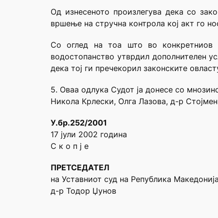
Од изнесеното произлегува дека со зако
вршење на стручна контрола кој акт го но
Со оглед на тоа што во конкретниов 
водостопанство утврдил дополнителен ус
дека тој ги пречекорил законските овласт
5. Оваа одлука Судот ја донесе со мнози
Никола Крлески, Олга Лазова, д-р Стојме
У.бр.252/2001
17 јули 2002 година
С к о п ј е
ПРЕТСЕДАТЕЛ
на Уставниот суд на Република Македониј
д-р Тодор Џунов