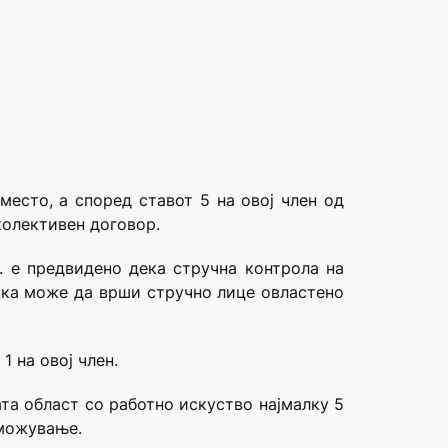
место, а според ставот 5 на овој член од
колективен договор.
. е предвидено дека стручна контрола на
тка може да врши стручно лице овластено
 на овој член.
ата област со работно искуство најмалку 5
зможување.