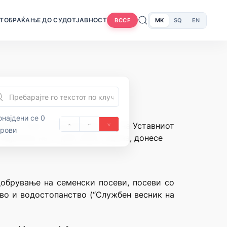
Т
ОБРАЌАЊЕ ДО СУДОТ
ЈАВНОСТ
MK
SQ
EN
BCCF
најдени се 0
ија и член 70 од Деловникот на Уставниот
орови
одржана на 17 јули 2002 година, донесе
добрување на семенски посеви, посеви со
тво и водостопанство (“Службен весник на