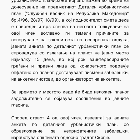
урбанистичко планирање кој што важел во време на
донесување на предметниот Детален урбанистички
план (“Службен весник на Република Македонија”
бр.4/96, 28/97, 18/99), а кој подносителот смета дека
е повреден и врз основа на неговото толкување на
овој член воглавно ги темели причините за
оспорување на законитоста на оспорената одлука,
јавната анкета по деталниот урбанистички план се
спроведува со излагање на планот на јавно место
најмалку 15 дена, во кој рок заинтересираните
граѓани и правни лица од конкретното подрачје
опфатено со планот, доставуваат писмени забелешки,
на анкетни листови, до организаторот на анкетата.
За времето и местото каде ќе биде изложен планот
задолжително се објавува соопштение во јавните
гласила.
Според ставот 4 од овој член, извештај за јавната
анкета по деталниот урбанистички план, со
образложение за неприфатените забелешки,
изработува општината односно градот Скопје.