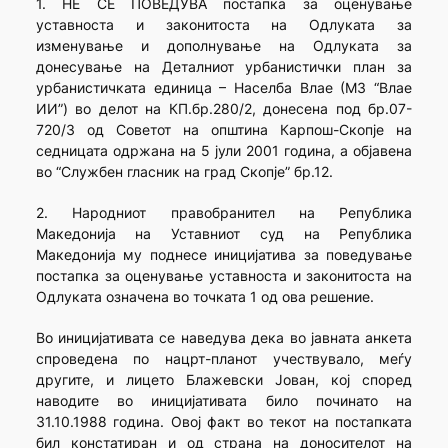
1. НЕ СЕ ПОВЕДУВА постапка за оценување
уставноста и законитоста на Одлуката за
изменување и дополнување на Одлуката за
донесување на Деталниот урбанистички план за
урбанистичката единица – Населба Влае (МЗ “Влае
ИИ”) во делот на КП.бр.280/2, донесена под бр.07-
720/3 од Советот на општина Карпош-Скопје на
седницата одржана на 5 јули 2001 година, а објавена
во “Службен гласник на град Скопје” бр.12.
2. Народниот правобранител на Република
Македонија на Уставниот суд на Република
Македонија му поднесе иницијатива за поведување
постапка за оценување уставноста и законитоста на
Одлуката означена во точката 1 од ова решение.
Во иницијативата се наведува дека во јавната анкета
спроведена по нацрт-планот учествувало, меѓу
другите, и лицето Блажевски Јован, кој според
наводите во иницијативата било починато на
31.10.1988 година. Овој факт во текот на постапката
бил констатиран и од страна на доносителот на