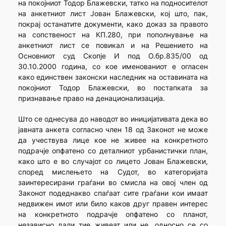
на покојниот Тодор Блажевски, татко на подносителот
на анкетниот лист Јован Блажевски, кој што, пак,
покрај останатите документи, како доказ за правото
на сопственост на КП.280, при пополнување на
анкетниот лист се повикал и на Решението на
Основниот суд Скопје И под О.бр.835/00 од
30.10.2000 година, со кое именованиот е огласен
како единствен законски наследник на оставината на
покојниот Тодор Блажевски, во постапката за
признавање право на денационализација.
Што се однесува до наводот во иницијативата дека во
јавната анкета согласно член 18 од Законот не може
да учествува лице кое не живее на конкретното
подрачје опфатено со деталниот урбанистички план,
како што е во случајот со лицето Јован Блажевски,
според мислењето на Судот, во категоријата
заинтересирани граѓани во смисла на овој член од
Законот подеднакво спаѓаат сите граѓани кои имаат
недвижен имот или било каков друг правен интерес
на конкретното подрачје опфатено со планот,
независно дали тие живеат или не, односно се со