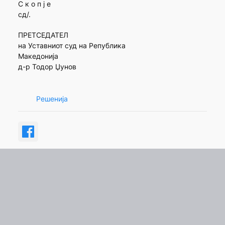
С к о п ј е
сд/.
ПРЕТСЕДАТЕЛ
на Уставниот суд на Република
Македонија
д-р Тодор Џунов
Решенија