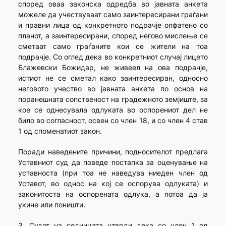
според оваа законска одредба во јавната анкета
можеле да учествуваат само заинтересирани граѓани
и правни лица од конкретното подрачје опфатено со
планот, а заинтересирани, според негово мислење се
сметаат само граѓаните кои се жители на тоа
подрачје. Со оглед дека во конкретниот случај лицето
Блажевски Божидар, не живеел на ова подрачје,
истиот не се сметал како заинтересиран, односно
неговото учество во јавната анкета по основ на
поранешната сопственост на градежното земјиште, за
кое се однесувала одлуката во оспорениот дел не
било во согласност, освен со член 18, и со член 4 став
1 од споменатиот закон.
Поради наведените причини, подносителот предлага
Уставниот суд да поведе постапка за оценување на
уставноста (при тоа не наведува ниеден член од
Уставот, во однос на кој се оспорува одлуката) и
законитоста на оспорената одлука, а потоа да ја
укине или поништи.
3. Судот на седницата утврди дека со член 1 од