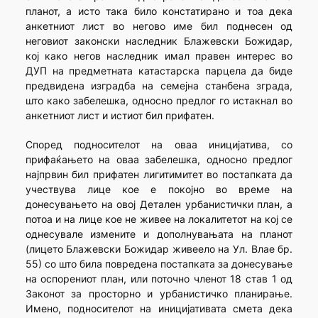
планот, а исто така било констатирано и тоа дека
анкетниот лист во негово име бил поднесен од
неговиот законски наследник Блажевски Божидар,
кој како негов наследник имал правен интерес во
ДУП на предметната катастарска парцела да биде
предвидена изградба на семејна станбена зграда,
што како забелешка, односно предлог го истакнал во
анкетниот лист и истиот бил прифатен.
Според подносителот на оваа иницијатива, со
прифаќањето на оваа забелешка, односно предлог
најпрвин бил прифатен лигитимитет во постапката да
учествува лице кое е покојно во време на
донесувањето на овој Детален урбанистички план, а
потоа и на лице кое не живее на локалитетот на кој се
однесувале измените и дополнувањата на планот
(лицето Блажевски Божидар живеело на Ул. Влае бр.
55) со што била повредена постапката за донесување
на оспорениот план, или поточно членот 18 став 1 од
Законот за просторно и урбанистичко планирање.
Имено, подносителот на иницијативата смета дека