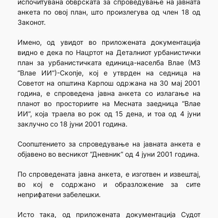
испочитувана обврската за спроведување на јавната
анкета по овој план, што произлегува од член 18 од
Законот.
Имено, од увидот во приложената документација
видно е дека по Нацртот на Деталниот урбанистички
план за урбанистичката единица-населба Влае (МЗ
“Влае ИИ”)-Скопје, кој е утврден на седница на
Советот на општина Карпош одржана на 30 мај 2001
година, е спроведена јавна анкета со излагање на
планот во просториите на Месната заедница “Влае
ИИ”, која траела во рок од 15 дена, и тоа од 4 јуни
заклучно со 18 јуни 2001 година.
Соопштението за спроведување на јавната анкета е
објавено во весникот “Дневник” од 4 јуни 2001 година.
По спроведената јавна анкета, е изготвен и извештај,
во кој е содржано и образложение за сите
неприфатени забелешки.
Исто така, од приложената документација Судот