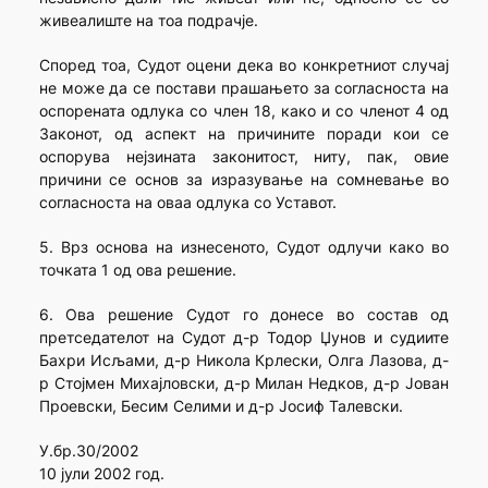
живеалиште на тоа подрачје.
Според тоа, Судот оцени дека во конкретниот случај
не може да се постави прашањето за согласноста на
оспорената одлука со член 18, како и со членот 4 од
Законот, од аспект на причините поради кои се
оспорува нејзината законитост, ниту, пак, овие
причини се основ за изразување на сомневање во
согласноста на оваа одлука со Уставот.
5. Врз основа на изнесеното, Судот одлучи како во
точката 1 од ова решение.
6. Ова решение Судот го донесе во состав од
претседателот на Судот д-р Тодор Џунов и судиите
Бахри Исљами, д-р Никола Крлески, Олга Лазова, д-
р Стојмен Михајловски, д-р Милан Недков, д-р Јован
Проевски, Бесим Селими и д-р Јосиф Талевски.
У.бр.30/2002
10 јули 2002 год.