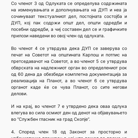
Со членот 3 од Одлуката се определува содржината
на изменувањата и дополнувањата на ДУП и неа ја
сочинуваат текстуалниот дел, постојната состојба и
ДУП, кој пак содржи општ дел, општи одредби и
посебни одредби, а чиј составен дел се и графичките
прилози наведени во овој член од одлуката.
Во членот 4 се утврдува дека ДУП се заверува со
печат на Советот на општината Карпош и потпис на
претседавачот на Советот, а во членот 5 се утврдува
обврската на надлежниот орган во определениот рок
од 60 дена да обезбеди комплетна документација за
реализација на Планот, а во членот 6 се утврдува
органот каде ќе се чува Планот, со сите негови
делови.
И на крај, во членот 7 е утврдено дека оваа одлука
влегува во сила осмиот ден од денот на објавувањето
во “Службен гласник на град Скопје”.
4. Според член 18 од Законот за просторно и