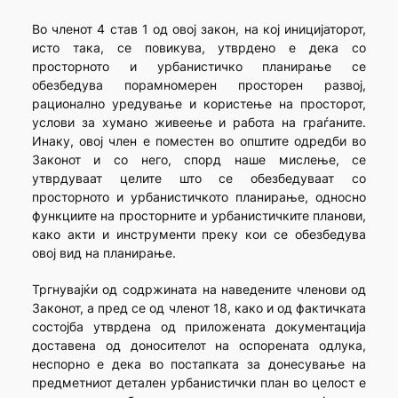
Во членот 4 став 1 од овој закон, на кој иницијаторот,
исто така, се повикува, утврдено е дека со
просторното и урбанистичко планирање се
обезбедува порамномерен просторен развој,
рационално уредување и користење на просторот,
услови за хумано живеење и работа на граѓаните.
Инаку, овој член е поместен во општите одредби во
Законот и со него, спорд наше мислење, се
утврдуваат целите што се обезбедуваат со
просторното и урбанистичкото планирање, односно
функциите на просторните и урбанистичките планови,
како акти и инструменти преку кои се обезбедува
овој вид на планирање.
Тргнувајќи од содржината на наведените членови од
Законот, а пред се од членот 18, како и од фактичката
состојба утврдена од приложената документација
доставена од доносителот на оспорената одлука,
неспорно е дека во постапката за донесување на
предметниот детален урбанистички план во целост е