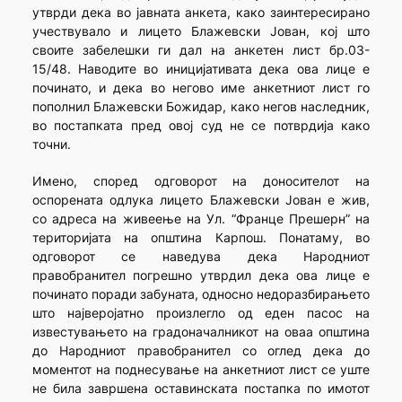
утврди дека во јавната анкета, како заинтересирано
учествувало и лицето Блажевски Јован, кој што
своите забелешки ги дал на анкетен лист бр.03-
15/48. Наводите во иницијативата дека ова лице е
починато, и дека во негово име анкетниот лист го
пополнил Блажевски Божидар, како негов наследник,
во постапката пред овој суд не се потврдија како
точни.
Имено, според одговорот на доносителот на
оспорената одлука лицето Блажевски Јован е жив,
со адреса на живеење на Ул. “Франце Прешерн” на
територијата на општина Карпош. Понатаму, во
одговорот се наведува дека Народниот
правобранител погрешно утврдил дека ова лице е
починато поради забуната, односно недоразбирањето
што најверојатно произлегло од еден пасос на
известувањето на градоначалникот на оваа општина
до Народниот правобранител со оглед дека до
моментот на поднесување на анкетниот лист се уште
не била завршена оставинската постапка по имотот