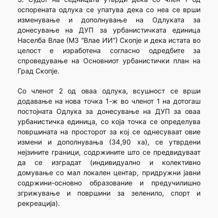
оспорената одлука се упатува дека со неа се врши
изменување и дополнување на Одлуката за
донесување на ДУП за урбанистичката единица
Населба Влае (МЗ “Влае ИИ”) Скопје и дека истата во
целост е изработена согласно одредбите за
спроведување на Основниот урбанистички план на
Град Скопје.
Со членот 2 од оваа одлука, всушност се врши
додавање на нова точка 1-ж во членот 1 на дотогаш
постојната Одлука за донесување на ДУП за оваа
урбанистичка единица, со која точка се определува
површината на просторот за кој се однесуваат овие
измени и дополнувања (34,90 ха), се утврдени
нејзините граници, содржините што се предвидуваат
да се изградат (индивидуално и колективно
домување со мал локален центар, придружни јавни
содржини-основно образование и предучилишно
згрижување и површини за зеленило, спорт и
рекреација).