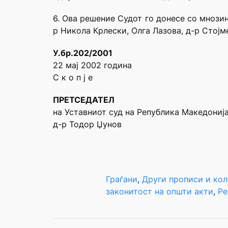
6. Ова решение Судот го донесе со мнози
р Никола Крлески, Олга Лазова, д-р Стој
У.бр.202/2001
22 мај 2002 година
С к о п ј е
ПРЕТСЕДАТЕЛ
на Уставниот суд на Република Македониј
д-р Тодор Џунов
Граѓани
, 
Други прописи и ко
законитост на општи акти
, 
Ре