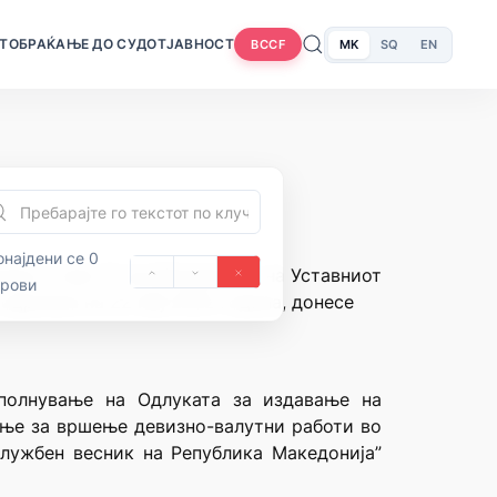
Т
ОБРАЌАЊЕ ДО СУДОТ
ЈАВНОСТ
MK
SQ
EN
BCCF
најдени се 0
нија и член 71 од Деловникот на Уставниот
орови
 одржана на 22 мај 2002 година, донесе
полнување на Одлуката за издавање на
ање за вршење девизно-валутни работи во
Службен весник на Република Македонија”