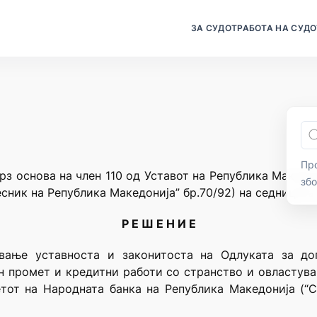
ЗА СУДОТ
РАБОТА НА СУДО
Про
рз основа на член 110 од Уставот на Република Македо
зб
сник на Република Македонија” бр.70/92) на седницата
Р Е Ш Е Н И Е
вање уставноста и законитоста на Одлуката за до
н промет и кредитни работи со странство и овластув
тот на Народната банка на Република Македонија (“