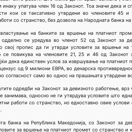
 инаку упатува член 16 од Законот. Тоа значи дека и с
сти кои се таксативно утврдени во членовите 45 и 
боти со странство, без дозвола на Народната банка на
овластување на банките за вршење на платниот пром
, одделно се уредува во членот 52 од Законот за де
со свој пропис да ги утврди условите за вршење на 
 се повикува на членовите 21, 25 и 46 од Законот 
ајќи дека единствен услов за извршување на платниот 
цензус од 9 милиони ЕВРА, во денарска противвредно
но согласност само во однос на прашањата утврдени во 
ругите одредби на Законот за девизното работење, врз 
се занимава, односно не ги утврдува условите што една
тни работи со странство, но едноставно овие услови 
.
та банка на Република Македонија, со Законот за де
словите за вршење на платниот промет со странство и к