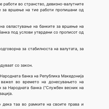
е работи во странство, девизно-валутните
те за вршење на тие работи пропишани од
е на овластување на банките за вршење на
банка под услови утврдени со прописот од
одговорна за стабилноста на валутата, за
дуваат со закон.
а Народната банка на Република Македонија
то важел во времето на донесувањето на
н за Народната банка (“Службен весник на
зација.
о дека таа во рамките на своите права и