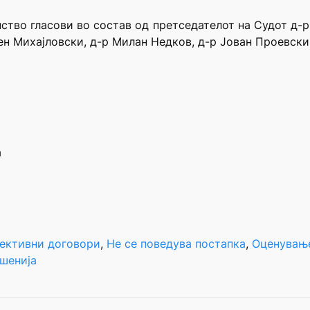
нство гласови во состав од претседателот на Судот д-
мен Михајловски, д-р Милан Недков, д-р Јован Проевски
а
лективни договори
, 
Не се поведува постапка
, 
Оценување
шенија