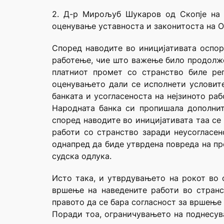
2. Д-р Мирољуб Шукаров од Скопје на 
оценување уставноста и законитоста на О
Според наводите во иницијативата оспоре
работење, чие што важење било продолжен
платниот промет со странство биле ре
оценувањето дали се исполнети условите
банката и усогласеноста на нејзиното ра
Народната банка си пропишала дополнит
според наводите во иницијативата таа се
работи со странство заради неусогласен
однапред да биде утврдена повреда на пр
судска одлука.
Исто така, и утврдувањето на рокот во 
вршење на наведените работи во странс
правото да се бара согласност за вршење 
Поради тоа, ограничувањето на поднесув