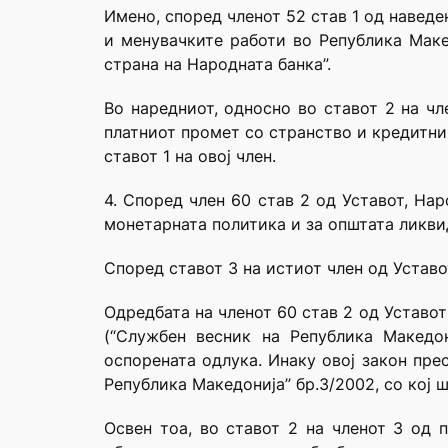
Имено, според членот 52 став 1 од навед
и менувачките работи во Република Маке
страна на Народната банка”.
Во наредниот, односно во ставот 2 на чл
платниот промет со странство и кредитни
ставот 1 на овој член.
4. Според член 60 став 2 од Уставот, На
монетарната политика и за општата ликви
Според ставот 3 на истиот член од Уставо
Одредбата на членот 60 став 2 од Уставот
(“Службен весник на Република Македон
оспорената одлука. Инаку овој закон пре
Република Македонија” бр.3/2002, со кој 
Освен тоа, во ставот 2 на членот 3 од 