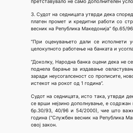
претставувало не само дополнителен услов
3. Судот на седницата утврди дека споре
платен промет и кредитни работи со ст
весник на Република Македонија” бр.65/96)
“При оценувањето дали се исполнети у
целокупното работење на банката и усогла
“Доколку, Народна банка оцени дека не се
поднела барање за издавање овластувањ
заради неусогалсеност со прописите, нов
истекот на рокот од 1 година”.
Судот на седницата, исто така, утврди де
се врши нејзино дополнување, е содржан 
бр.30/93, 40/96 и 54/2000), чие што ва
година (“Службен весник на Република Мак
овој закон.