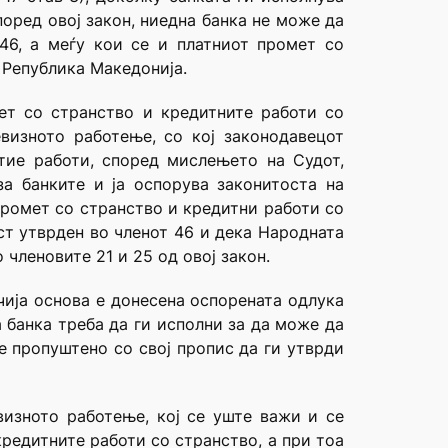
поред овој закон, ниедна банка не може да
46, а меѓу кои се и платниот промет со
 Република Македонија.
ет со странство и кредитните работи со
визното работење, со кој законодавецот
тие работи, според мислењето на Судот,
за банките и ја оспорува законитоста на
промет со странство и кредитни работи со
ст утврден во членот 46 и дека Народната
членовите 21 и 25 од овој закон.
чија основа е донесена оспорената одлука
 банка треба да ги исполни за да може да
е пропуштено со свој пропис да ги утврди
визното работење, кој се уште важи и се
редитните работи со странство, а при тоа