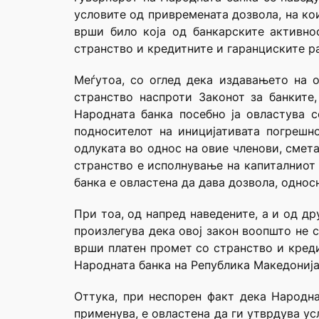
условите од привремената дозвола, на кои
врши било која од банкарските активно
странство и кредитните и гаранциските ра
Меѓутоа, со оглед дека издавањето на 
странство наспроти Законот за банките
Народната банка посебно ја овластува 
подносителот на иницијативата погрешно
одлуката во однос на овие членови, смет
странство е исполнување на капиталниот 
банка е овластена да дава дозвола, однос
При тоа, од напред наведените, а и од д
произлегува дека овој закон воопшто не 
врши платен промет со странство и креди
Народната банка на Република Македонија
Оттука, при неспорен факт дека Народна
применува, е овластена да ги утврдува у