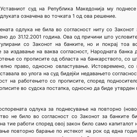
Уставниот суд на Република Македонија му поднесе 
длуката означена во точката 1 од ова решение.
ната одлука не била во согласност ниту со Законот 
о до 31.12.2001 година. Ова од причини што условит
гулирани со Законот на банките, но и покрај тоа в
 за издавање на ваква согласност, Народната банка 
ботење со прописите од областа на банкарството, со ш
елно право, односно овластување. Истовремено, со
 ставала во улога на суд бидејќи недавањето согласно
ост на работењето со прописите, според подноситело
описите во судска постапка, односно да биде утврден 
оспорената одлука за поднесување на повторно (нов
тво не било во согласност со Законот за банките би
на тие работи според овој закон било само капиталот н
ање повторно барање по истекот на рок од една годин