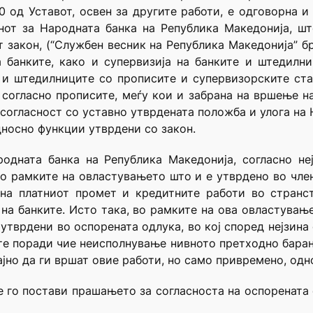
0 од Уставот, освен за другите работи, е одговорна 
онот за Народната банка на Република Македонија, ш
т закон, (“Службен весник на Република Македонија” бр
 банките, како и супервизија на банките и штедилни
 и штедилниците со прописите и супервизорските ст
и согласно прописите, меѓу кои и забрана на вршење н
 согласност со уставно утврдената положба и улога на 
дносно функции утврдени со закон.
одната банка на Република Македонија, согласно не
во рамките на овластувањето што и е утврдено во чле
а платниот промет и кредитните работи во странств
 на банките. Исто така, во рамките на ова овластување
утврдени во оспорената одлука, во кој според нејзина 
те поради чие неисполнување нивното претходно бара
јно да ги вршат овие работи, но само привремено, одн
е го постави прашањето за согласноста на оспорената 