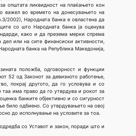
и за општата ликвидност на плаќањето кон
то важел во времето на донесувањето на
.3/2002), Народната банка е овластена да
ците со што Народната банка ја оценува
андарди, како и да презема мерки спрема
а дел или на сите финансиски активности,
Народната банка на Република Македонија,
јзината положба, одговорност и функции
нот 52 од Законот за девизното работење,
о, покрај другото, да го условува и со
 таа има право да го утврдува и рокот за
оценка банките објективно и со сигурност
ње било одбиено. Со утврдувањето на овој
осно до исполнување на условите за тоа.
одредба со Уставот и закон, поради што и