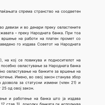
плаќањата спрема странство на соодветен
 во девизи и во денари преку овластените
ржавата – преку Народната банка. При тоа
а вршење на работи на платен промет со
наведено го издава Советот на Народната
), на кој се повикува и подносителот на
и посебно овластување за Народната банка
ебно овластување на банките за вршење на
отење. Имено, во овој закон станува збор
 дозвола за статусни измени (член 21) и
25 од овој закон.
вање и работење на банка што ја издава
17 став 3), доколку банката ги исполнува