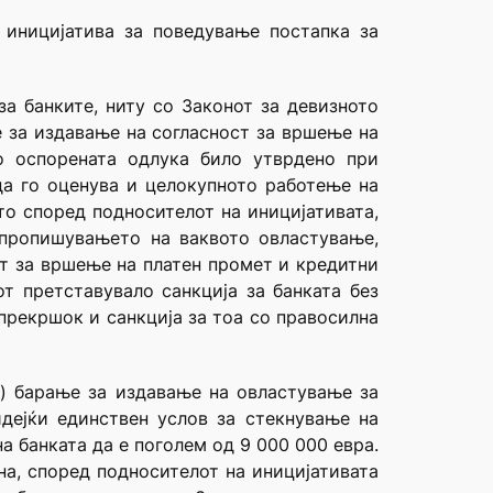
иницијатива за поведување постапка за
за банките, ниту со Законот за девизното
е за издавање на согласност за вршење на
о оспорената одлука било утврдено при
да го оценува и целокупното работење на
то според подносителот на иницијативата,
 пропишувањето на ваквото овластување,
ст за вршење на платен промет и кредитни
т претставувало санкција за банката без
прекршок и санкција за тоа со правосилна
о) барање за издавање на овластување за
дејќи единствен услов за стекнување на
а банката да е поголем од 9 000 000 евра.
а, според подносителот на иницијативата