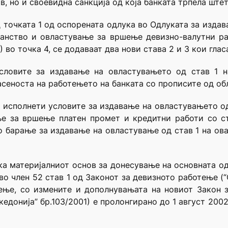
, но и своевидна санкција од која банката трпела штет
д точката 1 од оспорената одлука во Одлуката за изда
ранство и овластување за вршење девизно-валутни ра
 во точка 4, се додаваат два нови става 2 и 3 кои глас
словите за издавање на овластувањето од став 1 н
сеноста на работењето на банката со прописите од обл
 исполнети условите за издавање на овластувањето од 
е за вршење платен промет и кредитни работи со с
о барање за издавање на овластување од став 1 на ов
ка материјалниот основ за донесување на основната од
во член 52 став 1 од Законот за девизното работење (
жење, со измените и дополнувањата на новиот Закон
едонија” бр.103/2001) е пролонгирано до 1 август 200