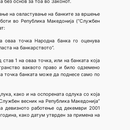
а без основ за тоа во Законот.
вање на овластување на банките за вршење
боти во Република Македонија (“Службен
ат:
а оваа точка Народна банка го оценува
аста на банкарството”.
став 1 на оваа точка, или на банката која
транство ваквото право и било одземено
аа точка банката може да поднесе само по
лука, како и на оспорената одлука со која
“Службен весник на Република Македонија”
 за девизното работење од декември 2001
2година, како датум утврден за примена на