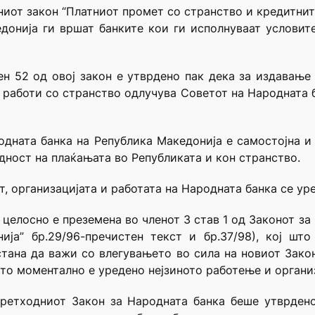
ениот закон “Платниот промет со странство и кредитнит
донија ги вршат банките кои ги исполнуваат услови
ен 52 од овој закон е утврдено пак дека за издавањ
 работи со странство одлучува Советот на Народната 
родната банка на Република Македонија е самостојна и 
дност на плаќањата во Републиката и кон странство.
т, организацијата и работата на Народната банка се уре
 целосно е преземена во членот 3 став 1 од Законот з
ија” бр.29/96-пречистен текст и бр.37/98), кој ш
стана да важи со влегувањето во сила на новиот Зако
што моментално е уредено нејзиното работење и органи
претходниот Закон за Народната банка беше утврден