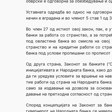
обврски е одговорна за обезбедување и о
Уставната одредба во однос на одговорн
начин е вградена и во членот 5 став 1 од 
Во член 27 од истиот овој закон, пак, е
банки за работа со странство, а за потр
под овластена банка во смисла на овој
странство и на кредитни работи со стра
банка под услови пропишани со прописот н
Од друга страна, Законот за банките (“
иницијативата и Народната банка, како д
да ги уредува условите за вршење на нав
тие работи од страна на Народната банка
само за издавање на дозвола за основањ
давање на претходна согласност од страна
Според концепцијата на Законот за бан
гувернерот на Народната банка се наведу