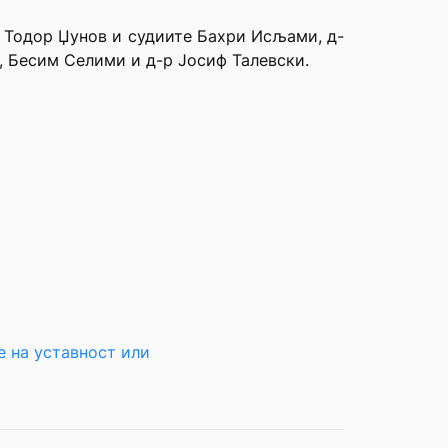
р Тодор Џунов и судиите Бахри Исљами, д-
, Бесим Селими и д-р Јосиф Талевски.
 на уставност или