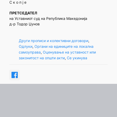
С к о п ј е
ПРЕТСЕДАТЕЛ
на Уставниот суд на Република Македонија
д-р Тодор Џунов
Други прописи и колективни договори
, 
Одлуки
, 
Органи на единиците на локална
самоуправа
, 
Оценување на уставност или
законитост на општи акти
, 
Се укинува