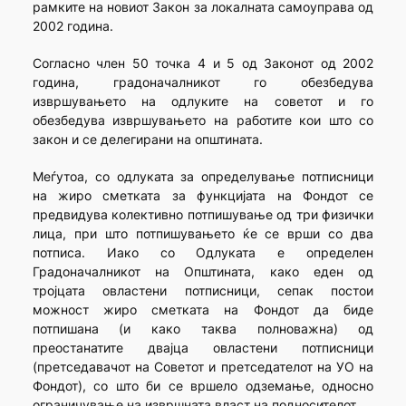
рамките на новиот Закон за локалната самоуправа од
2002 година.
Согласно член 50 точка 4 и 5 од Законот од 2002
година, градоначалникот го обезбедува
извршувањето на одлуките на советот и го
обезбедува извршувањето на работите кои што со
закон и се делегирани на општината.
Меѓутоа, со одлуката за определување потписници
на жиро сметката за функцијата на Фондот се
предвидува колективно потпишување од три физички
лица, при што потпишувањето ќе се врши со два
потписа. Иако со Одлуката е определен
Градоначалникот на Општината, како еден од
тројцата овластени потписници, сепак постои
можност жиро сметката на Фондот да биде
потпишана (и како таква полноважна) од
преостанатите двајца овластени потписници
(претседавачот на Советот и претседателот на УО на
Фондот), со што би се вршело одземање, односно
ограничување на извршната власт на подносителот.