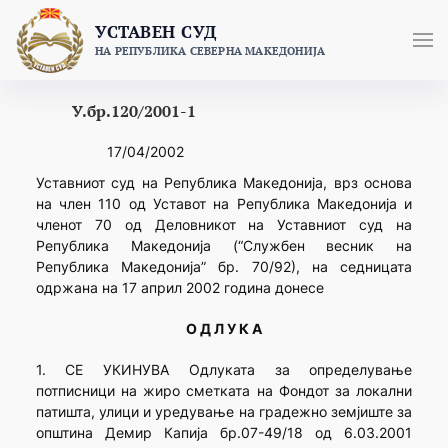
Skip
УСТАВЕН СУД
to
НА РЕПУБЛИКА СЕВЕРНА МАКЕДОНИЈА
content
У.бр.120/2001-1
17/04/2002
Уставниот суд на Република Македонија, врз основа
на член 110 од Уставот на Република Македонија и
членот 70 од Деловникот на Уставниот суд на
Република Македонија (“Службен весник на
Република Македонија” бр. 70/92), на седницата
одржана на 17 април 2002 година донесе
О Д Л У К А
1. СЕ УКИНУВА Одлуката за определување
потписници на жиро сметката на Фондот за локални
патишта, улици и уредување на градежно земјиште за
општина Демир Капија бр.07-49/18 од 6.03.2001