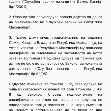
година (“Службен гласник на општина Демир Капија”
бр.1/2001),
2. Оваа одлука произведува правно дејство од денот
на објавувањето во “Службен весник на Република
Македонија”.
3. Трајче Димитриев, градоначалник на општина
Демир Капија и Владата на Република Македонија, на
Уставниот суд на Република Македонија му поднесоа
иницијативи за оценување на законитоста на актот
означен во точката 1 од оваа одлука од причина што
истите не биле во согласност со Законот за локалната
самоуправа (“Слу`бен весник на Република
Македонија” бр.52/95).
Одлуката означена во точката 1 од оваа одлука не
била во согласност со членот 43 став 1 точките 3, 4 и
8 од Законот. Според подносителите на
иницијативата, со оглед на тоа што со одлуката се
определувале тројца потписници на жиро сметката
на Фондот, а потпишувањето да се врши со два