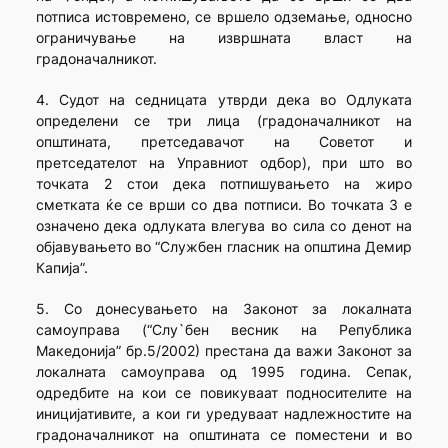
потписа истовремено, се вршело одземање, односно
ограничување на извршната власт на
градоначалникот.
4. Судот на седницата утврди дека во Одлуката
определени се три лица (градоначалникот на
општината, претседавачот на Советот и
претседателот на Управниот одбор), при што во
точката 2 стои дека потпишувањето на жиро
сметката ќе се врши со два потписи. Во точката 3 е
означено дека одлуката влегува во сила со денот на
објавувањето во “Службен гласник на општина Демир
Капија”.
5. Со донесувањето на Законот за локалната
самоуправа (“Слу`бен весник на Република
Македонија” бр.5/2002) престана да важи Законот за
локалната самоуправа од 1995 година. Сепак,
одредбите на кои се повикуваат подносителите на
иницијативите, а кои ги уредуваат надлежностите на
градоначалникот на општината се поместени и во