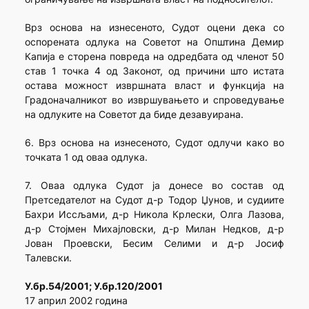
Врз основа на изнесеното, Судот оцени дека со
оспорената одлука на Советот на Општина Демир
Капија е сторена повреда на одредбата од членот 50
став 1 точка 4 од Законот, од причини што истата
остава можност извршната власт и функција на
Градоначалникот во извршувањето и спроведување
на одлуките на Советот да биде дезавуирана.
6. Врз основа на изнесеното, Судот одлучи како во
точката 1 од оваа одлука.
7. Оваа одлука Судот ја донесе во состав од
Претседателот на Судот д-р Тодор Џунов, и судиите
Бахри Иссљами, д-р Никола Крлески, Олга Лазова,
д-р Стојмен Михајловски, д-р Милан Недков, д-р
Јован Проевски, Бесим Селими и д-р Јосиф
Талевски.
У.бр.54/2001; У.бр.120/2001
17 април 2002 година