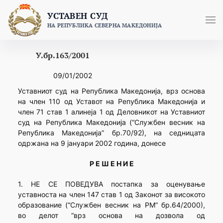
Skip
УСТАВЕН СУД
to
НА РЕПУБЛИКА СЕВЕРНА МАКЕДОНИЈА
content
У.бр.163/2001
09/01/2002
Уставниот суд на Република Македонија, врз основа
на член 110 од Уставот на Република Македонија и
член 71 став 1 алинеја 1 од Деловникот на Уставниот
суд на Република Македонија (“Службен весник на
Република Македонија” бр.70/92), на седницата
одржана на 9 јануари 2002 година, донесе
Р Е Ш Е Н И Е
1. НЕ СЕ ПОВЕДУВА постапка за оценување
уставноста на член 147 став 1 од Законот за високото
образование (“Службен весник на РМ” бр.64/2000),
во делот “врз основа на дозвола од