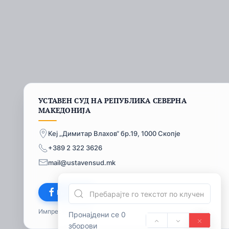
УСТАВЕН СУД НА РЕПУБЛИКА СЕВЕРНА
МАКЕДОНИЈА
Кеј „Димитар Влахов“ бр.19, 1000 Скопје
+389 2 322 3626
mail@ustavensud.mk
Facebook
Импресум
© 2026
Пронајдени се 0
зборови