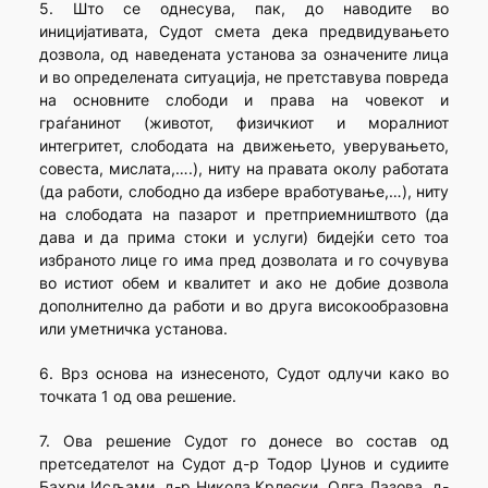
5. Што се однесува, пак, до наводите во
иницијативата, Судот смета дека предвидувањето
дозвола, од наведената установа за означените лица
и во определената ситуација, не претставува повреда
на основните слободи и права на човекот и
граѓанинот (животот, физичкиот и моралниот
интегритет, слободата на движењето, уверувањето,
совеста, мислата,….), ниту на правата околу работата
(да работи, слободно да избере вработување,…), ниту
на слободата на пазарот и претприемништвото (да
дава и да прима стоки и услуги) бидејќи сето тоа
избраното лице го има пред дозволата и го сочувува
во истиот обем и квалитет и ако не добие дозвола
дополнително да работи и во друга високообразовна
или уметничка установа.
6. Врз основа на изнесеното, Судот одлучи како во
точката 1 од ова решение.
7. Ова решение Судот го донесе во состав од
претседателот на Судот д-р Тодор Џунов и судиите
Бахри Исљами, д-р Никола Крлески, Олга Лазова, д-