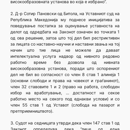
високообразовната установа во која е избрано”.
2. Д-р Сотир Пановски од Битола, на Уставниот суд на
Република Македонија му поднесе иницијатива за
поведување постапка за оценување уставноста на
делот од одредбата на Законот означен во точката 1
од ова решение, затоа што тој дел бил рестриктивен
за лицата со наставно-научни и наставни звања на тој
начин што тие лица не можеле да даваат
интелектуална услуга надвор од нивното редовно
работно време без дозвола од нивната
високообразовна установа, поради што оспорениот
дел не бил во согласност со член 8 став 1 алинеја 1
(основни слободи и права на човекот и граѓанинот),
член 32 ставовите 1 и 2 (право на работа, слободен
избор на вработување, … достапност на секое
работно место на секого под еднакви услови) и со
член 55 став 1 од Уставот (слобода на пазарот и
претприемништвото).
3. Судот на седницата утврди дека член 147 став 1 од
Законот определува дека “лице од една