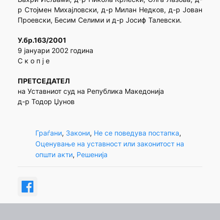
р Стојмен Михајловски, д-р Милан Недков, д-р Јован
Проевски, Бесим Селими и д-р Јосиф Талевски.
У.бр.163/2001
9 јануари 2002 година
С к о п ј е
ПРЕТСЕДАТЕЛ
на Уставниот суд на Република Македонија
д-р Тодор Џунов
Граѓани
, 
Закони
, 
Не се поведува постапка
, 
Оценување на уставност или законитост на
општи акти
, 
Решенија