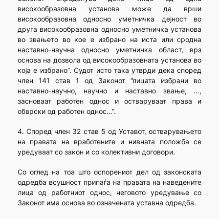
високообразовна установа може да врши
високообразовна односно уметничка дејност во
друга високообразовна односно уметничка установа
во звањето во кое е избрано на иста или сродна
наставно-научна односно уметничка област, врз
основа на дозвола од високообразовната установа во
која е избрано”. Судот исто така утврди дека според
член 141 став 1 од Законот “лицата избрани во
наставно-научно, научно и наставно звање, …,
засноваат работен однос и остваруваат права и
обврски од работен однос…”.
4. Според член 32 став 5 од Уставот, остварувањето
на правата на вработените и нивната положба се
уредуваат со закон и со колективни договори.
Со оглед на тоа што оспорениот дел од законската
одредба всушност припаѓа на правата на наведените
лица од работниот однос, неговото уредување со
Законот има основа во означената уставна одредба.