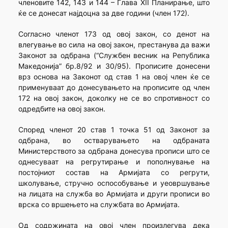
членовите 142, 143 и 144 – Глава XII Планирање, што
ќе се донесат најдоцна за две години (член 172).
Согласно членот 173 од овој закон, со денот на
влегување во сила на овој закон, престанува да важи
Законот за одбрана (“Службен весник на Република
Македонија” бр.8/92 и 30/95). Прописите донесени
врз основа на Законот од став 1 на овој член ќе се
применуваат до донесувањето на прописите од член
172 на овој закон, доколку не се во спротивност со
одредбите на овој закон.
Според членот 20 став 1 точка 51 од Законот за
одбрана, во остварувањето на одбраната
Министерството за одбрана донесува прописи што се
однесуваат на регрутирање и пополнување на
постојниот состав на Армијата со регрути,
школување, стручно оспособување и уеовршување
на лицата на служба во Армијата и други прописи во
врска со вршењето на службата во Армијата.
Од содржината на овој член произлегува дека