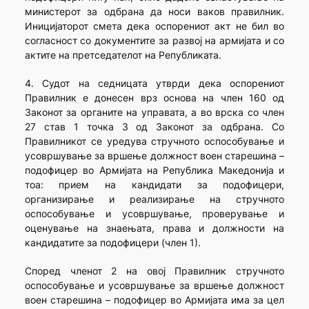
министерот за одбрана да носи ваков правилник.
Иницијаторот смета дека оспорениот акт не бил во
согласност со документите за развој на армијата и со
актите на претседателот на Републиката.
4. Судот на седницата утврди дека оспорениот
Правилник е донесен врз основа на член 160 од
Законот за органите на управата, а во врска со член
27 став 1 точка 3 од Законот за одбрана. Со
Правилникот се уредува стручното оспособување и
усовршување за вршење должност воен старешина –
подофицер во Армијата на Република Македонија и
тоа: прием на кандидати за подофицери,
организирање и реализирање на стручното
оспособување и усовршување, проверување и
оценување на знаењата, права и должности на
кандидатите за подофицери (член 1).
Според членот 2 на овој Правилник стручното
оспособување и усовршување за вршење должност
воен старешина – подофицер во Армијата има за цел