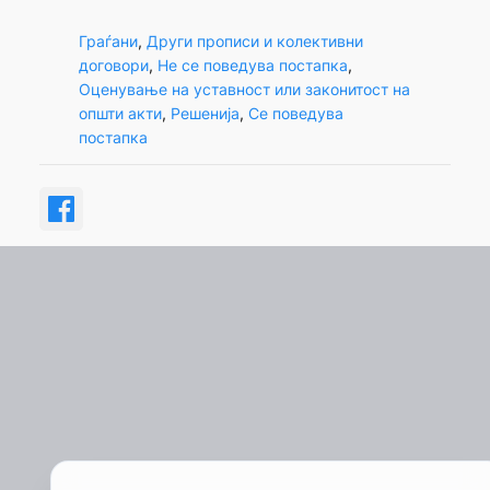
Граѓани
, 
Други прописи и колективни
договори
, 
Не се поведува постапка
, 
Оценување на уставност или законитост на
општи акти
, 
Решенија
, 
Се поведува
постапка