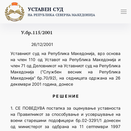
Skip
УСТАВЕН СУД
to
НА РЕПУБЛИКА СЕВЕРНА МАКЕДОНИЈА
content
У.бр.115/2001
26/12/2001
Уставниот суд на Република Македонија, врз основа
на член 110 од Уставот на Република Македонија и
член 71 од Деловникот на Уставниот суд на Република
Македонија (“Службен весник на Република
Македонија” бр.70/92), на седницата одржана на 26
декември 2001 година, донесе
Р Е Ш Е Н И Е
1. СЕ ПОВЕДУВА постапка за оценување уставноста
на Правилникот за способување и усовршување на
воени старешини подофицери бр.02-3291/1 донесен
од министерот за одбрана на 11 септември 1997