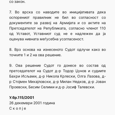
со закон.
7. Во врска со наводите во иницијативата дека
оспорениот правилник не бил во согласност со
документите за развој на Армијата и со актите на
Претседателот на Републиката, согласно членот 110
од Уставот, Уставниот суд не е надлежен да ја
оценува нивната меѓусебна усогласеност.
8. Врз основа на изнесеното Судот одлучи како во
точките 1 и 2 на ова решение.
9. Ова решение Судот го донесе во состав од
претседателот на Судот д-р Тодор Џунов и судиите
Бахри Исљами, д-р Никола Крлески, Олга Лазова, д-
р Стојмен Михајловски, д-р Милан Недков, д-р Јован
Проевски, Бесим Селими и д-р Јосиф Талевски.
У.6р.115/2001
26 декември 2001 година
С к о п ј е