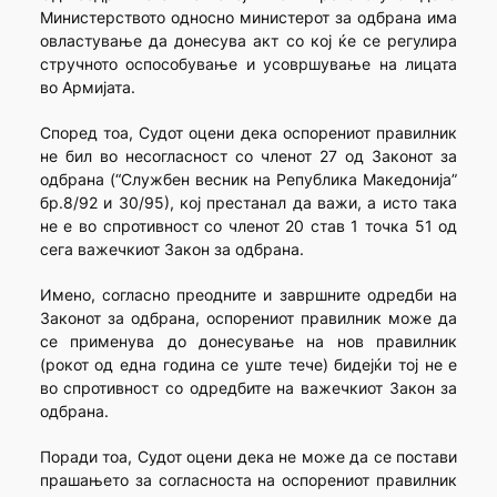
Министерството односно министерот за одбрана има
овластување да донесува акт со кој ќе се регулира
стручното оспособување и усовршување на лицата
во Армијата.
Според тоа, Судот оцени дека оспорениот правилник
не бил во несогласност со членот 27 од Законот за
одбрана (“Службен весник на Република Македонија”
бр.8/92 и 30/95), кој престанал да важи, а исто така
не е во спротивност со членот 20 став 1 точка 51 од
сега важечкиот Закон за одбрана.
Имено, согласно преодните и завршните одредби на
Законот за одбрана, оспорениот правилник може да
се применува до донесување на нов правилник
(рокот од една година се уште тече) бидејќи тој не е
во спротивност со одредбите на важечкиот Закон за
одбрана.
Поради тоа, Судот оцени дека не може да се постави
прашањето за согласноста на оспорениот правилник