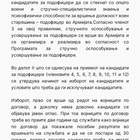
кандидатите за подофицери да се стекнат со општо
воени и стручно-специјалистички знаења и
психофизички способности за вршење должност воен
старешина – подофицер во Армијата.Согласно членот
3 на овој правилник, стручното оспособување и
усовршување за подофицери се врши во Армијата и
се организира и реализира во согласност со
Програмата за стручно оспособување и
усовршување за подофицери.
Во делот II што се однесува на приемот на кандидати
за подофицери (членовите 4, 5, 6, 7, 8, 9, 10, 11 и 12)
се утврдува начинот на изборот на кандидатите и
условите што треба да ги исклучуваат кандидатите.
Изборот, прво се врши од редот на војниците по
договор, а доколку нема доволно кандидати се
објавува јавен оглас. При тоа војниците по договор
треба во првите две години од службата како војници
по договор да покажале посебни резултати во
вршењето на службата и да не се постари од 30
години, додека другите кандидати треба да имаат