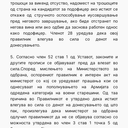
трошоци за викенд отсуство, надомест на трошоците
од страна на кандидатот за подофицер ако истиот се
откаже од стручното оспособување иусовршување
пред неговото завршување, ако биде отстранет по
негова вина или ако одбие да заснова работен однос
како подофицер. Членот 28 уредува дека овој
правилник влегува во сила со денот на
донесувањето.
5. Согласно член 52 став 1 од Уставот, законите и
другите прописи се објавуваат пред да влезат во
сила.Според мислењето на Министерството за
одбрана, оспорениот правилник е интерен акт на
министерот со кој се уредуваат прашања кои се
однесуваат на пополнувањето на Армијата со
одредена категорија на воени старешини. Од таа
причина во Правилникот е утврдено дека истиот
влегува во сила со денот на донесувањето од што
пак, произлегува дека министерот за одбрана
одлучил правилникот да не се објавува согласно со
можноста утврдена во член 3 став 1 точка 5 од