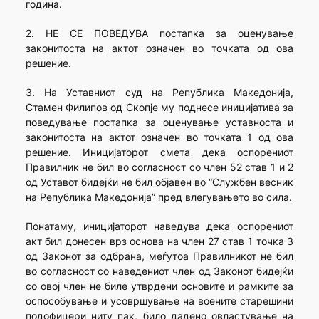
година.
2. НЕ СЕ ПОВЕДУВА постапка за оценување
законитоста на актот означен во точката од ова
решение.
3. На Уставниот суд на Република Македонија,
Стамен Филипов од Скопје му поднесе иницијатива за
поведување постапка за оценување уставноста и
законитоста на актот означен во точката 1 од ова
решение. Иницијаторот смета дека оспорениот
Правилник не бил во согласност со член 52 став 1 и 2
од Уставот бидејќи не бил објавен во “Службен весник
на Република Македонија” пред влегувањето во сила.
Понатаму, иницијаторот наведува дека оспорениот
акт бил донесен врз основа на член 27 став 1 точка 3
од Законот за одбрана, меѓутоа Правилникот не бил
во согласност со наведениот член од Законот бидејќи
со овој член не биле утврдени основите и рамките за
оспособување и усовршување на воените старешини
подофицери ниту пак, било дадено овластување на