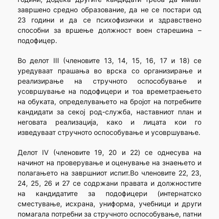
завршено средно образование, да не се постари од
23 години и да се психофизички и здравствено
способни за вршење должност воен старешина –
подофицер.
Во делот III (членовите 13, 14, 15, 16, 17 и 18) се
уредуваат прашања во врска со организирање и
реализирање на стручното оспособување и
усовршување на подофицери и тоа времетраењето
на обуката, определувањето на бројот на потребните
кандидати за секој род-служба, наставниот план и
неговата реализација, како и лицата кои го
изведуваат стручното оспособување и усовршување.
Делот IV (членовите 19, 20 и 22) се однесува на
начинот на проверување и оценување на знаењето и
полагањето на завршниот испит.Во членовите 22, 23,
24, 25, 26 и 27 се содржани правата и должностите
на кандидатите за подофицери (интернатско
сместување, исхрана, униформа, учебници и други
помагала потребни за стручното оспособување, патни