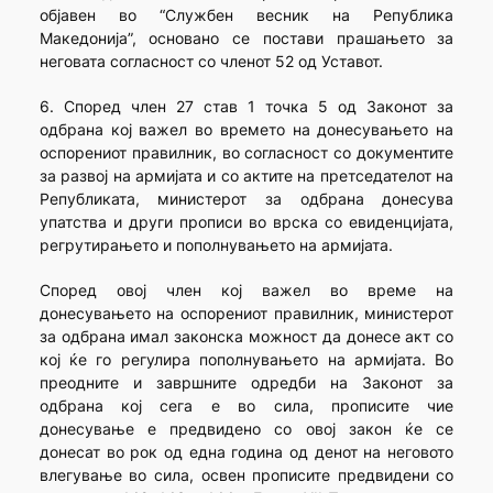
објавен во “Службен весник на Република
Македонија”, основано се постави прашањето за
неговата согласност со членот 52 од Уставот.
6. Според член 27 став 1 точка 5 од Законот за
одбрана кој важел во времето на донесувањето на
оспорениот правилник, во согласност со документите
за развој на армијата и со актите на претседателот на
Републиката, министерот за одбрана донесува
упатства и други прописи во врска со евиденцијата,
регрутирањето и пополнувањето на армијата.
Според овој член кој важел во време на
донесувањето на оспорениот правилник, министерот
за одбрана имал законска можност да донесе акт со
кој ќе го регулира пополнувањето на армијата. Во
преодните и завршните одредби на Законот за
одбрана кој сега е во сила, прописите чие
донесување е предвидено со овој закон ќе се
донесат во рок од една година од денот на неговото
влегување во сила, освен прописите предвидени со