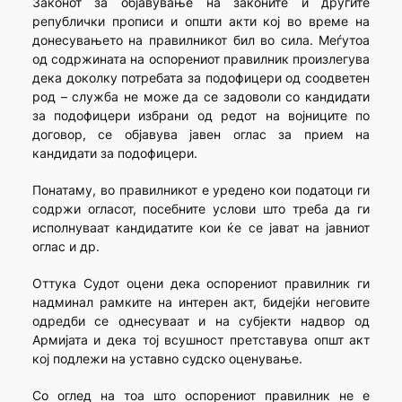
Законот за објавување на законите и другите
републички прописи и општи акти кој во време на
донесувањето на правилникот бил во сила. Меѓутоа
од содржината на оспорениот правилник произлегува
дека доколку потребата за подофицери од соодветен
род – служба не може да се задоволи со кандидати
за подофицери избрани од редот на војниците по
договор, се објавува јавен оглас за прием на
кандидати за подофицери.
Понатаму, во правилникот е уредено кои податоци ги
содржи огласот, посебните услови што треба да ги
исполнуваат кандидатите кои ќе се јават на јавниот
оглас и др.
Оттука Судот оцени дека оспорениот правилник ги
надминал рамките на интерен акт, бидејќи неговите
одредби се однесуваат и на субјекти надвор од
Армијата и дека тој всушност претставува општ акт
кој подлежи на уставно судско оценување.
Со оглед на тоа што оспорениот правилник не е