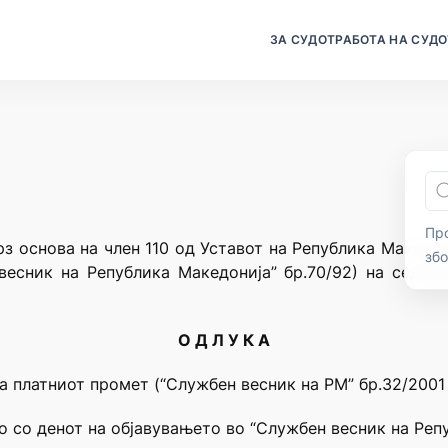
ЗА СУДОТ
РАБОТА НА СУДО
Про
рз основа на член 110 од Уставот на Република Македон
зб
весник на Република Македонија” бр.70/92) на седни
О Д Л У К А
за платниот промет (“Службен весник на РМ” бр.32/2001 
о со денот на објавувањето во “Службен весник на Реп