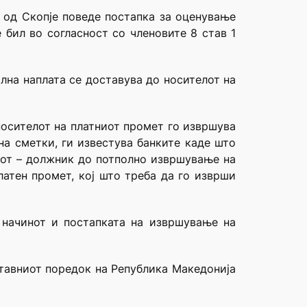
 од Скопје поведе постапка за оценување
е бил во согласност со членовите 8 став 1
лна наплата се доставува до носителот на
носителот на платниот промет го извршува
а сметки, ги известува банките каде што
кот – должник до потполно извршување на
латен промет, кој што треба да го изврши
 начинот и постапката на извршување на
уставниот поредок на Република Македонија