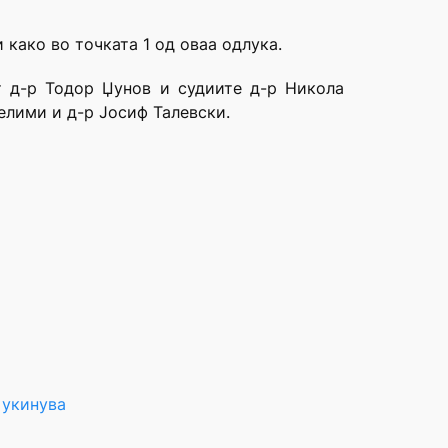
 како во точката 1 од оваа одлука.
т д-р Тодор Џунов и судиите д-р Никола
елими и д-р Јосиф Талевски.
 укинува