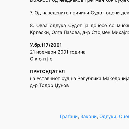
можност од нееднаков третман кон субјек
7. Од наведените причини Судот оцени дека
8. Оваа одлука Судот ја донесе со мно
Крлески, Олга Лазова, д-р Стојмен Михајл
У.бр.117/2001
21 ноември 2001 година
С к о п ј е
ПРЕТСЕДАТЕЛ
на Уставниот суд на Република Македониј
д-р Тодор Џунов
Граѓани
, 
Закони
, 
Одлуки
, 
Оце