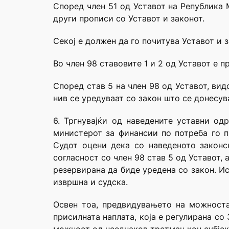
Според член 51 од Уставот на Република 
други прописи со Уставот и законот.
Секој е должен да го почитува Уставот и з
Во член 98 ставовите 1 и 2 од Уставот е 
Според став 5 на член 98 од Уставот, вид
нив се уредуваат со закон што се донесув
6. Тргнувајќи од наведените уставни од
министерот за финансии по потреба го п
Судот оцени дека со наведеното закон
согласност со член 98 став 5 од Уставот,
резервирана да биде уредена со закон. И
извршна и судска.
Освен тоа, предвидувањето на можноста
присилната наплата, која е регулирана с