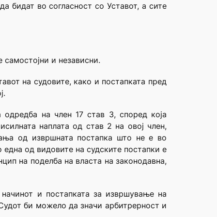
а бидат во согласност со Уставот, а сите
е самостојни и независни.
тавот на судовите, како и постапката пред
ј.
 одредба на член 17 став 3, според која
силната наплата од став 2 на овој член,
ања од извршната постапка што не е во
о една од видовите на судските постапки е
цип на поделба на власта на законодавна,
 начинот и постапката за извршување на
 Судот би можело да значи арбитрерност и