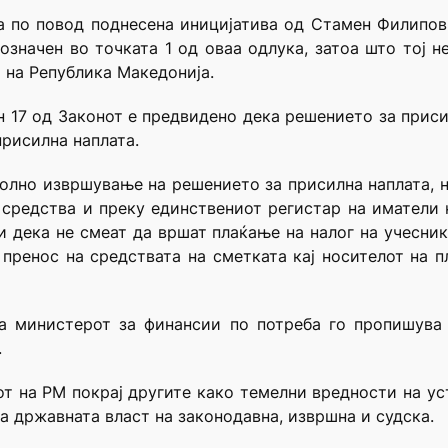
ја по повод поднесена иницијатива од Стамен Филипов
означен во точката 1 од оваа одлука, затоа што тој н
от на Република Македонија.
ен 17 од Законот е предвидено дека решението за приси
присилна наплата.
тполно извршување на решението за присилна наплата, 
средства и преку единствениот регистар на иматели н
и дека не смеат да вршат плаќање на налог на учесни
пренос на средствата на сметката кај носителот на п
а министерот за финансии по потреба го пропишува
.
авот на РМ покрај другите како темелни вредности на 
а државната власт на законодавна, извршна и судска.