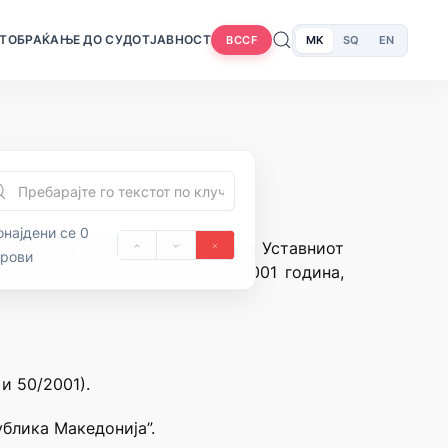
Т
ОБРАЌАЊЕ ДО СУДОТ
ЈАВНОСТ
MK
SQ
EN
BCCF
најдени се 0
ија и член 70 од Деловникот на Уставниот
орови
цата одржана на 21 ноември 2001 година,
и 50/2001).
ублика Македонија”.