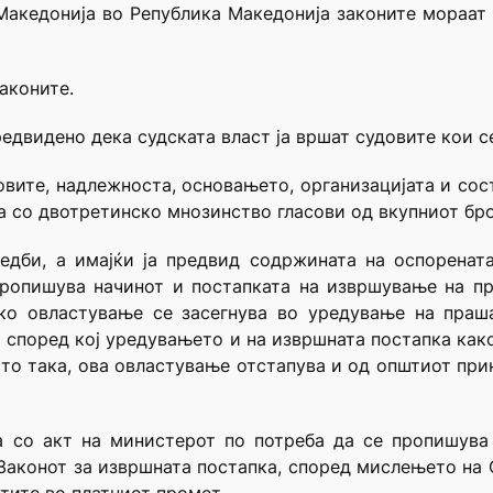
Македонија во Република Македонија законите мораат д
аконите.
предвидено дека судската власт ја вршат судовите кои с
овите, надлежноста, основањето, организацијата и сос
а со двотретинско мнозинство гласови од вкупниот бро
редби, а имајќи ја предвид содржината на оспорената
ропишува начинот и постапката на извршување на при
ско овластување се засегнува во уредување на праш
 а според кој уредувањето и на извршната постапка как
сто така, ова овластување отстапува и од општиот прин
 со акт на министерот по потреба да се пропишува
о Законот за извршната постапка, според мислењето на