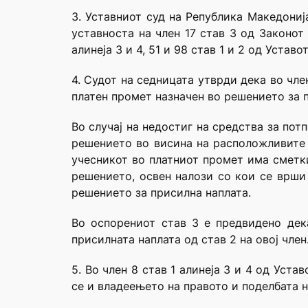
3. Уставниот суд на Република Македони
уставноста на член 17 став 3 од Законот 
алинеја 3 и 4, 51 и 98 став 1 и 2 од Устав
4. Судот на седницата утврди дека во чл
платен промет назначен во решението за 
Во случај на недостиг на средства за по
решението во висина на расположливите 
учесникот во платниот промет има сметк
решението, освен налози со кои се врши 
решението за присилна наплата.
Во оспорениот став 3 е предвидено дек
присилната наплата од став 2 на овој член
5. Во член 8 став 1 алинеја 3 и 4 од Уст
се и владеењето на правото и поделбата н