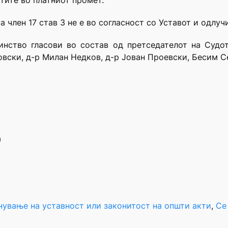
тите во платниот промет.
 член 17 став 3 не е во согласност со Уставот и одлучи
зинство гласови во состав од претседателот на Судо
овски, д-р Милан Недков, д-р Јован Проевски, Бесим С
а
нување на уставност или законитост на општи акти
, 
Се