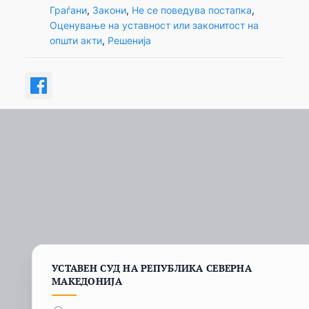
Граѓани
, 
Закони
, 
Не се поведува постапка
, 
Оценување на уставност или законитост на
општи акти
, 
Решенија
УСТАВЕН СУД НА РЕПУБЛИКА СЕВЕРНА
МАКЕДОНИЈА