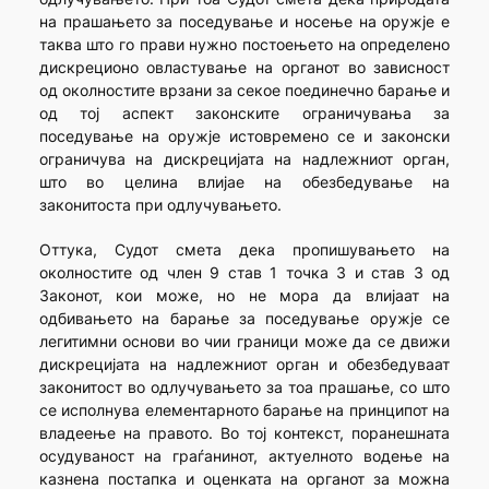
на прашањето за поседување и носење на оружје е
таква што го прави нужно постоењето на определено
дискреционо овластување на органот во зависност
од околностите врзани за секое поединечно барање и
од тој аспект законските ограничувања за
поседување на оружје истовремено се и законски
ограничува на дискрецијата на надлежниот орган,
што во целина влијае на обезбедување на
законитоста при одлучувањето.
Оттука, Судот смета дека пропишувањето на
околностите од член 9 став 1 точка 3 и став 3 од
Законот, кои може, но не мора да влијаат на
одбивањето на барање за поседување оружје се
легитимни основи во чии граници може да се движи
дискрецијата на надлежниот орган и обезбедуваат
законитост во одлучувањето за тоа прашање, со што
се исполнува елементарното барање на принципот на
владеење на правото. Во тој контекст, поранешната
осудуваност на граѓанинот, актуелното водење на
казнена постапка и оценката на органот за можна