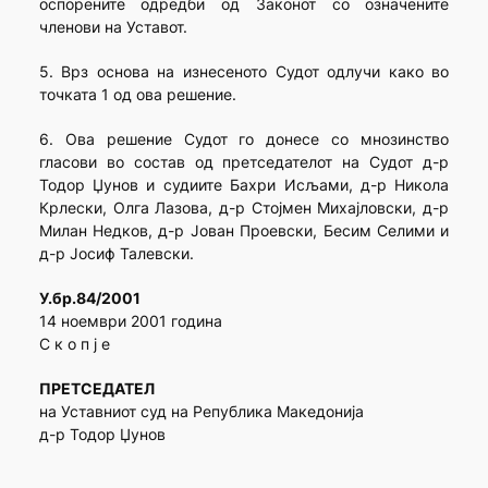
оспорените одредби од Законот со означените
членови на Уставот.
5. Врз основа на изнесеното Судот одлучи како во
точката 1 од ова решение.
6. Ова решение Судот го донесе со мнозинство
гласови во состав од претседателот на Судот д-р
Тодор Џунов и судиите Бахри Исљами, д-р Никола
Крлески, Олга Лазова, д-р Стојмен Михајловски, д-р
Милан Недков, д-р Јован Проевски, Бесим Селими и
д-р Јосиф Талевски.
У.бр.84/2001
14 ноември 2001 година
С к о п ј е
ПРЕТСЕДАТЕЛ
на Уставниот суд на Република Македонија
д-р Тодор Џунов