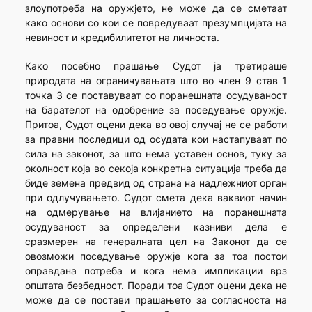
злоупотреба на оружјето, не може да се сметаат
како основи со кои се повредуваат презумпцијата на
невиност и кредибилитетот на личноста.
Како посебно прашање Судот ја третираше
природата на ограничувањата што во член 9 став 1
точка 3 се поставуваат со поранешната осудуваност
на барателот на одобрение за поседување оружје.
Притоа, Судот оцени дека во овој случај не се работи
за правни последици од осудата кои настапуваат по
сила на законот, за што нема уставен основ, туку за
околност која во секоја конкретна ситуација треба да
биде земена предвид од страна на надлежниот орган
при одлучувањето. Судот смета дека ваквиот начин
на одмерување на влијанието на поранешната
осудуваност за определени казниви дела е
сразмерен на генералната цел на Законот да се
овозможи поседување оружје кога за тоа постои
оправдана потреба и кога нема импликации врз
општата безбедност. Поради тоа Судот оцени дека не
може да се постави прашањето за согласноста на