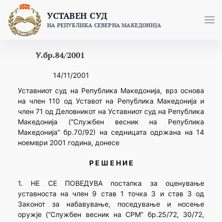
Skip
УСТАВЕН СУД
to
НА РЕПУБЛИКА СЕВЕРНА МАКЕДОНИЈА
content
У.бр.84/2001
14/11/2001
Уставниот суд на Република Македонија, врз основа
на член 110 од Уставот на Република Македонија и
член 71 од Деловникот на Уставниот суд на Република
Македонија (“Службен весник на Република
Македонија” бр.70/92) на седницата одржана на 14
ноември 2001 година, донесе
Р Е Ш Е Н И Е
1. НЕ СЕ ПОВЕДУВА постапка за оценување
уставноста на член 9 став 1 точка 3 и став 3 од
Законот за набавување, поседување и носење
оружје (“Службен весник на СРМ” бр.25/72, 30/72,