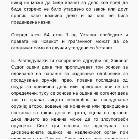
никој не може да биде казнет за дело кое пред да
биде сторено не било утврдено со закон или друг
пропис како казниво дело и за кое не била
предвидена казна.
Според член 54 став 1 од Уставот слободите и
правата на човекот и граѓанинот можат да се
ограничат само во случаи утврдени со Уставот.
5. Разгледувајќи ги оспорените одредби од Законот
Судот оцени дека тие пропишуваат три основи за
одбивање на барање за издавање одобрение за
поседување оружје: прво, правна последица од
осуда за кривично дело или прекршок кои не се
определени, туку се основа на оцена на органот дека
тие го прават лицето неподобно за поседување
оружје; второ, водење на кривична или прекршочна
постапка за такво дело и трето, оцена на органот
дека лицето во иднина може да го злоупотреби
оружјето. Сите три основи се однесуваат на
дискреционата оценка на надлежниот орган при
одлучувањето. При тоа Судот смета дека природата