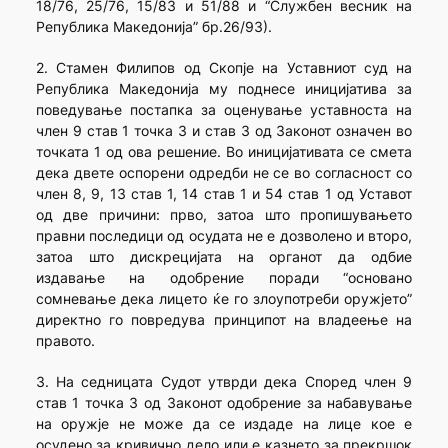
18/76, 25/76, 15/83 и 51/88 и “Службен весник на
Република Македонија” бр.26/93).
2. Стамен Филипов од Скопје на Уставниот суд на
Република Македонија му поднесе иницијатива за
поведување постапка за оценување уставноста на
член 9 став 1 точка 3 и став 3 од Законот означен во
точката 1 од ова решение. Во иницијативата се смета
дека двете оспорени одредби не се во согласност со
член 8, 9, 13 став 1, 14 став 1 и 54 став 1 од Уставот
од две причини: прво, затоа што пропишувањето
правни последици од осудата не е дозволено и второ,
затоа што дискрецијата на органот да одбие
издавање на одобрение поради “основано
сомневање дека лицето ќе го злоупотреби оружјето”
директно го повредува принципот на владеење на
правото.
3. На седницата Судот утврди дека Според член 9
став 1 точка 3 од Законот одобрение за набавување
на оружје не може да се издаде на лице кое е
осудено за кривично дело или е казнето за прекршок