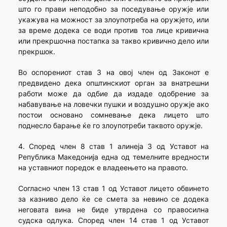
што го прави неподобно за поседување оружје или
укажува на можност за злоупотреба на оружјето, или
за време додека се води против тоа лице кривична
или прекршочна постапка за такво кривично дело или
прекршок.
Во оспорениот став 3 на овој член од Законот е
предвидено дека општинскиот орган за внатрешни
работи може да одбие да издаде одобрение за
набавување на ловечки пушки и воздушно оружје ако
постои основано сомневање дека лицето што
поднесло барање ќе го злоупотреби таквото оружје.
4. Според член 8 став 1 алинеја 3 од Уставот на
Република Македонија една од темелните вредности
на уставниот поредок е владеењето на правото.
Согласно член 13 став 1 од Уставот лицето обвинето
за казниво дело ќе се смета за невино се додека
неговата вина не биде утврдена со правосилна
судска одлука. Според член 14 став 1 од Уставот