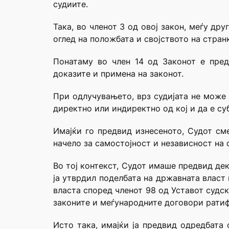
судиите.
Така, во членот 3 од овој закон, меѓу др
оглед на положбата и својството на стран
Понатаму во член 14 од Законот е пред
доказите и примена на законот.
При одлучувањето, врз судијата не може 
директно или индиректно од кој и да е суб
Имајќи го предвид изнесеното, Судот см
начело за самостојност и независност на 
Во тој контекст, Судот имаше предвид де
ја утврдил поделбата на државната власт 
власта според членот 98 од Уставот судск
законите и меѓународните договори ратиф
Исто така, имајќи ја предвид одредбата