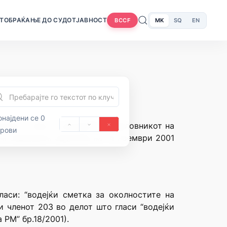
Т
ОБРАЌАЊЕ ДО СУДОТ
ЈАВНОСТ
MK
SQ
EN
BCCF
најдени се 0
нија и член 71 алинеја 1 од Деловникот на
орови
 на седницата одржана на 14 ноември 2001
аси: “водејќи сметка за околностите на
 и членот 203 во делот што гласи “водејќи
 РМ” бр.18/2001).