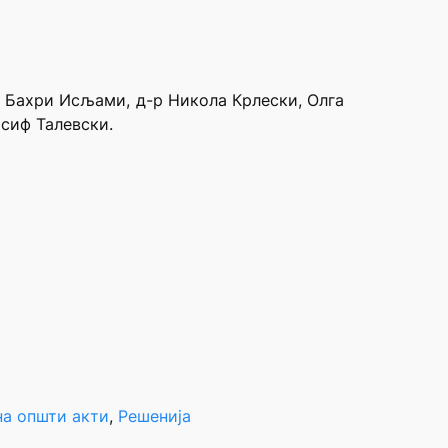
е Бахри Исљами, д-р Никола Крлески, Олга
осиф Талевски.
на општи акти
, 
Решенија