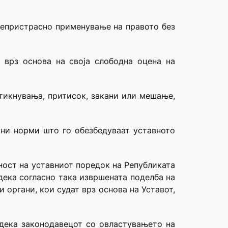
о непристрасно применување на правото без
 врз основа на своја слободна оцена на
ттикнувања, притисок, закани или мешање,
вни норми што го обезбедуваат уставното
ност на уставниот поредок на Републиката
 дека согласно така извршената поделба на
 органи, кои судат врз основа на Уставот,
 дека законодавецот со овластувањето на