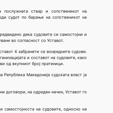
а послужната ствар и сопственикот на
врди судот по барање на сопственикот на
 предвидено дека судовите се самостојни и
вани во согласност со Уставот.
 ставот 4 забранети се вонредните судови.
анизацијата и составот на судовите, како
ви од вкупниот број пратеници.
а Република Македонија судската власт ја
ни договори, на одреден начин, Уставот го
и самостојноста на судовите, односно на