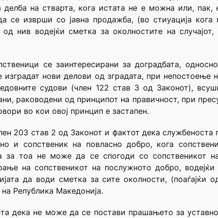
делба на стварта, кога истата не е можна или, пак,
 да се изврши со јавна продажба, (во стиуација кога
н од нив водејќи сметка за околностите на случајот
опственици се заинтересирани за доградбата, односно
 изградат нови делови од зградата, при непостоење н
редовните судови (член 122 став 3 од Законот), всу
гани, раководени од принципот на правичност, при пре
овори во кои овој принцип е застапен.
член 203 став 2 од Законот и фактот дека службеноста 
жно и сопственик на повласно добро, кога сопствен
 а за тоа не може да се спогоди со сопственикот н
рање на сопственикот на послужното добро, водејќи
ијата да води сметка за сите околности, (поаѓајќи о
 на Република Македонија.
та дека не може да се постави прашањето за уставно