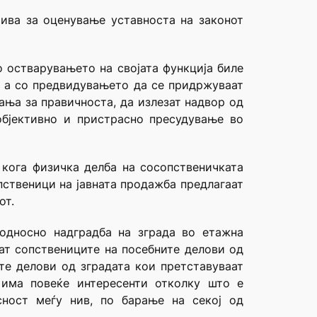
тива за оценување уставноста на законот
о остварувањето на својата функција биле
т, а со предвидувањето да се придржуваат
ања за правичноста, да излезат надвор од
објективно и пристрасно пресудување во
 кога физичка делба на сосопственичката
пственици на јавната продажба предлагаат
от.
 односно надградба на зграда во етажна
аат сопствениците на посебните делови од
те делови од зградата кои претставуваат
 има повеќе интересенти отколку што е
сност меѓу нив, по барање на секој од