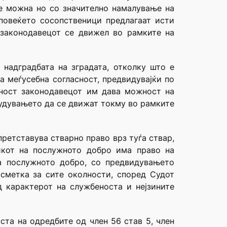
 е можна но со значително намалување на
 повеќето сосопственици предлагаат исти
, законодавецот се движел во рамките на
 надградбата на зградата, отколку што е
а меѓусебна согласност, предвидувајќи по
шност законодавецот им дава можност на
судувањето да се движат токму во рамките
претставува стварно право врз туѓа ствар,
икот на послужното добро има право на
а послужното добро, со предвидувањето
 сметка за сите околности, според Судот
д карактерот на службеноста и нејзините
ста на одредбите од член 56 став 5, член