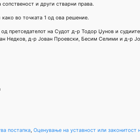
а сопственост и други стварни права.
 како во точката 1 од ова решение.
в од претседателот на Судот д-р Тодор Џунов и судиит
лан Недков, д-р Јован Проевски, Бесим Селими и д-р Ј
а
ува постапка
, 
Оценување на уставност или законитост 