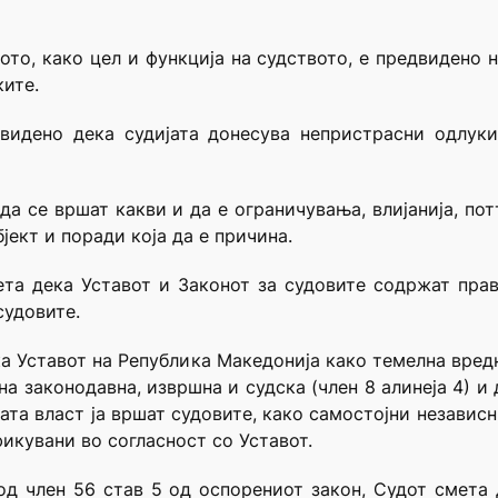
угото, како цел и функција на судството, е предвиден
ките.
видено дека судијата донесува непристрасни одлуки
да се вршат какви и да е ограничувања, влијанија, по
јект и поради која да е причина.
ета дека Уставот и Законот за судовите содржат пра
судовите.
ка Уставот на Република Македонија како темелна вред
на законодавна, извршна и судска (член 8 алинеја 4) и
ата власт ја вршат судовите, како самостојни независни
икувани во согласност со Уставот.
 од член 56 став 5 од оспорениот закон, Судот смета