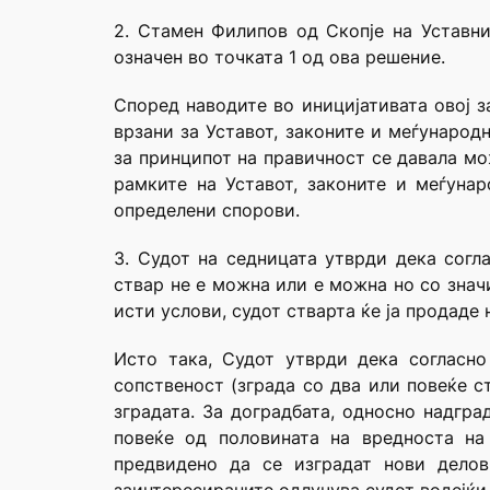
2. Стамен Филипов од Скопје на Уставни
означен во точката 1 од ова решение.
Според наводите во иницијативата овој з
врзани за Уставот, законите и меѓународ
за принципот на правичност се давала мо
рамките на Уставот, законите и меѓуна
определени спорови.
3. Судот на седницата утврди дека согл
ствар не е можна или е можна но со знач
исти услови, судот стварта ќе ја продаде 
Исто така, Судот утврди дека согласно
сопственост (зграда со два или повеќе с
зградата. За доградбата, односно надгр
повеќе од половината на вредноста на
предвидено да се изградат нови делов