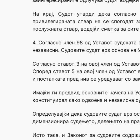
заинтересираните одлучува судот водејќи
На крај, Судот утврди дека согласно
привилегираната ствар не се спогодат з
послужната ствар, водејќи сметка за сите
4. Согласно член 98 од Уставот судската 
независни. Судовите судат врз основа на 
Согласно ставот 3 на овој член од Уставо
Според ставот 5 на овој член од Уставот
и постапката пред нив се уредуваат со за
Имајќи ги предвид основните начела на У
конституирал како одвоена и независна су
Определувајќи дека судовите судат врз ос
димензионира судењето, делењето на пра
Исто така, и Законот за судовите содрж