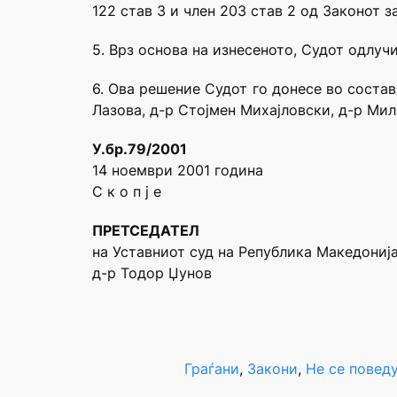
122 став 3 и член 203 став 2 од Законот з
5. Врз основа на изнесеното, Судот одлучи
6. Ова решение Судот го донесе во соста
Лазова, д-р Стојмен Михајловски, д-р Ми
У.бр.79/2001
14 ноември 2001 година
С к о п ј е
ПРЕТСЕДАТЕЛ
на Уставниот суд на Република Македониј
д-р Тодор Џунов
Граѓани
, 
Закони
, 
Не се повед