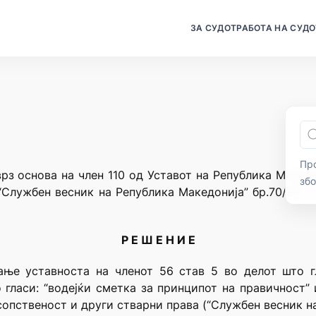
ЗА СУДОТ
РАБОТА НА СУДО
Про
рз основа на член 110 од Уставот на Република Македо
зб
“Службен весник на Република Македонија” бр.70/92),
Р Е Ш Е Н И Е
ње уставноста на членот 56 став 5 во делот што гл
о гласи: “водејќи сметка за принципот на правичност”
сопственост и други стварни права (“Службен весник на