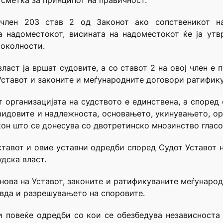
 сметка за принципот на правичност.
 член 203 став 2 од Законот ако сопственикот н
а надоместокот, висината на надоместокот ќе ја ут
 околности.
власт ја вршат судовите, а со ставот 2 на овој член е
Уставот и законите и меѓународните договори ратифику
т организацијата на судството е единствена, а според
 видовите и надлежноста, основањето, укинувањето, орг
кон што се донесува со двотретинско мнозинство гласо
ставот и овие уставни одредби според Судот Уставот н
дска власт.
нова на Уставот, законите и ратификуваните меѓународ
вда и разрешувањето на споровите.
и повеќе одредби со кои се обезбедува независноста 