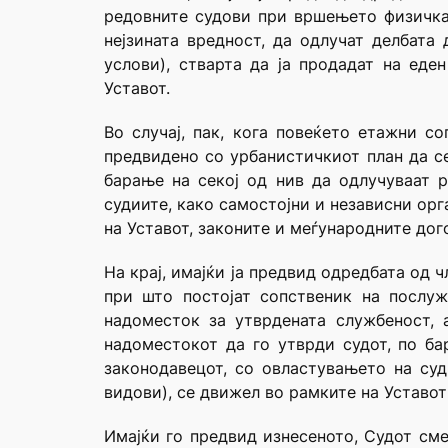
редовните судови при вршењето физичка 
нејзината вредност, да одлучат делбата
услови), стварта да ја продадат на еде
Уставот.
Во случај, пак, кога повеќето етажни с
предвидено со урбанистичкиот план да се
барање на секој од нив да одлучуваат 
судиите, како самостојни и независни ор
на Уставот, законите и меѓународните дог
На крај, имајќи ја предвид одредбата од 
при што постојат сопственик на послу
надоместок за утврдената службеност,
надоместокот да го утврди судот, по ба
законодавецот, со овластувањето на суд
видови), се движел во рамките на Уставот
Имајќи го предвид изнесеното, Судот сме