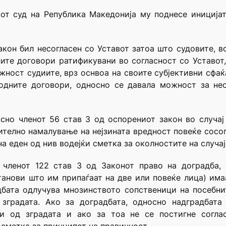
от суд на Република Македонија му поднесе иниција
акон бил несогласен со Уставот затоа што судовите, в
ните договори ратификувани во согласност со Уставо
жност судиите, врз оснвоа на своите субјективни сфаќ
родните договори, односно се давала можност за не
асно членот 56 став 3 од оспорениот закон во случај
ително намалување на нејзината вредност повеќе сосо
на еден од нив водејќи сметка за околностите на случај
 членот 122 став 3 од Законот право на доградба,
танови што им припаѓаат на две или повеќе лица) им
адбата одлучува мнозинството сопственици на посебни
 зградата. Ако за доградбата, односно надградбата
и од зградата и ако за тоа не се постигне согла