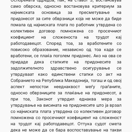
само обврска, односно востановува критериум за
најникската основица за пресметување на
придонесот за сите обврзници која не може да биде
помала од најниската плата по работник утврдена со
колективен договор помножена со просечниот
коефициент на сложеноста на трудот кај
работодавецот. Според тоа, за вработените со
повисоко образование, независно од тоа каде се
вработени, се плаќа поголем придонес. Ако на ова се
придаде дека стапките на придонесите за
задолжителното здравствено осигурување се
утврдуваат како единствени стапки со акт на
Собранието на Република Македонија, тогаш и од овој
аспект непостои нееднаквост меѓу граѓаните,
односно обврзниците за плаќање на придонесот, а
при тоа, Законот утврдил еднаква мера за
утврдување на висината на придонесите што ја врзал
со најниската плата утврдена со колективен договор
помножена со просечниот коефициент на сложеност
на трудот кај работодавецот. Оттука судот смета
дека не може да се бара воспоставување на такви