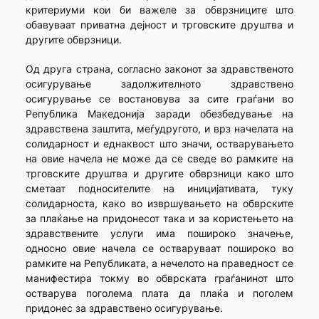
критериуми кои би важеле за обврзниците што
обавуваат приватна дејност и трговските друштва и
другите обврзници.
Од друга страна, согласно законот за здравственото
осигурување задолжителното здравствено
осигурување се востановува за сите граѓани во
Република Македонија заради обезбедување на
здравствена заштита, меѓудругото, и врз начелата на
солидарност и еднаквост што значи, остварувањето
на овие начела не може да се сведе во рамките на
трговските друштва и другите обврзници како што
сметаат подносителите на иницијативата, туку
солидарноста, како во извршувањето на обврските
за плаќање на придонесот така и за користењето на
здравствените услуги има пошироко значење,
односно овие начела се остваруваат пошироко во
рамките на Републиката, а нечелото на праведност се
манифестира токму во обврската граѓанинот што
остварува поголема плата да плаќа и поголем
придонес за здравствено осигурување.