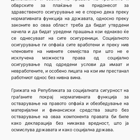
обврските за плаќање на придонесот за
здравственото осигурување не е спорно дека преку
нормативната функција на државата, односно преку
законите во оваа област треба да бидат утврдени
начела и да бидат уредени прашања кои еднакво ќе
се однесуваат на сите осигуреници. Социјалното
осигурување ги опфаќа сите вработени и преку нив
членовите на нивните семејства при што не е
исклучена можноста права од социјално
осигурување под одредени услови да имаат и
невработените, и особено лицата на кои им престанал
работниот однос без нивна вина.
Грижата на Републиката за социјалната сигурност на
граѓаните покрај нормативната функција за
остварување на правото опфаќа и обезбедување на
материјални и финансиски средства зашто без
остварување на оваа компонента правата би биле
како декларација без никаква вредност, што ја
осмислува државата и како социјална држава.