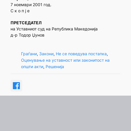
7 ноември 2001 год.
С к о п ј е
ПРЕТСЕДАТЕЛ
на Уставниот суд на Република Македонија
д-р Тодор Џунов
Граѓани
, 
Закони
, 
Не се поведува постапка
, 
Оценување на уставност или законитост на
општи акти
, 
Решенија