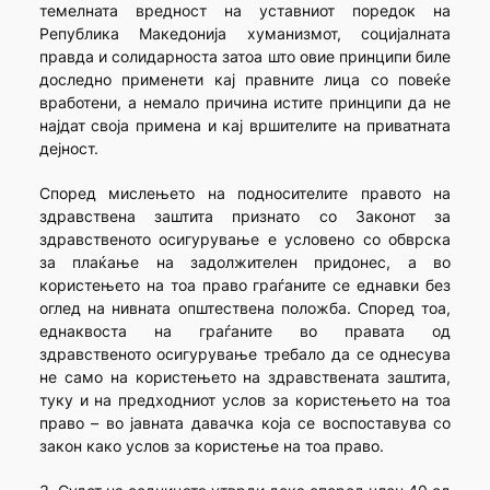
темелната вредност на уставниот поредок на
Република Македонија хуманизмот, социјалната
правда и солидарноста затоа што овие принципи биле
доследно применети кај правните лица со повеќе
вработени, а немало причина истите принципи да не
најдат своја примена и кај вршителите на приватната
дејност.
Според мислењето на подносителите правото на
здравствена заштита признато со Законот за
здравственото осигурување е условено со обврска
за плаќање на задолжителен придонес, а во
користењето на тоа право граѓаните се еднавки без
оглед на нивната општествена положба. Според тоа,
еднаквоста на граѓаните во правата од
здравственото осигурување требало да се однесува
не само на користењето на здравствената заштита,
туку и на предходниот услов за користењето на тоа
право – во јавната давачка која се воспоставува со
закон како услов за користење на тоа право.