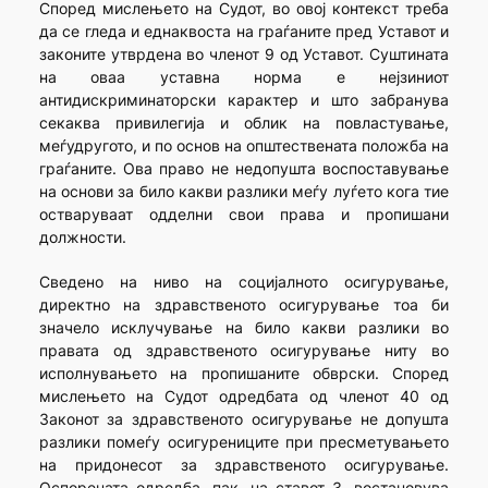
Според мислењето на Судот, во овој контекст треба
да се гледа и еднаквоста на граѓаните пред Уставот и
законите утврдена во членот 9 од Уставот. Суштината
на оваа уставна норма е нејзиниот
антидискриминаторски карактер и што забранува
секаква привилегија и облик на повластување,
меѓудругото, и по основ на општествената положба на
граѓаните. Ова право не недопушта воспоставување
на основи за било какви разлики меѓу луѓето кога тие
остваруваат одделни свои права и пропишани
должности.
Сведено на ниво на социјалното осигурување,
директно на здравственото осигурување тоа би
значело исклучување на било какви разлики во
правата од здравственото осигурување ниту во
исполнувањето на пропишаните обврски. Според
мислењето на Судот одредбата од членот 40 од
Законот за здравственото осигурување не допушта
разлики помеѓу осигурениците при пресметувањето
на придонесот за здравственото осигурување.
Оспорената одредба, пак, на ставот 3, востановува