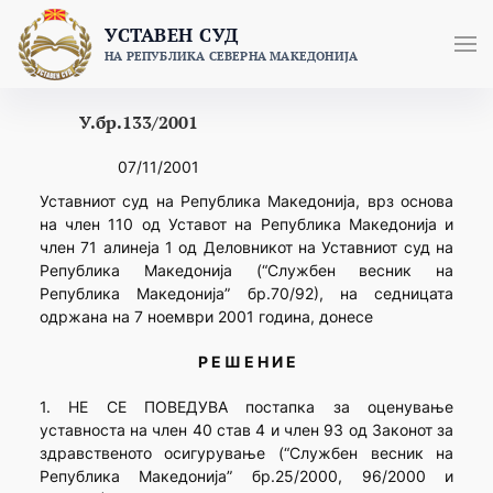
Skip
УСТАВЕН СУД
to
НА РЕПУБЛИКА СЕВЕРНА МАКЕДОНИЈА
content
У.бр.133/2001
07/11/2001
Уставниот суд на Република Македонија, врз основа
на член 110 од Уставот на Република Македонија и
член 71 алинеја 1 од Деловникот на Уставниот суд на
Република Македонија (“Службен весник на
Република Македонија” бр.70/92), на седницата
одржана на 7 ноември 2001 година, донесе
Р Е Ш Е Н И Е
1. НЕ СЕ ПОВЕДУВА постапка за оценување
уставноста на член 40 став 4 и член 93 од Законот за
здравственото осигурување (“Службен весник на
Република Македонија” бр.25/2000, 96/2000 и