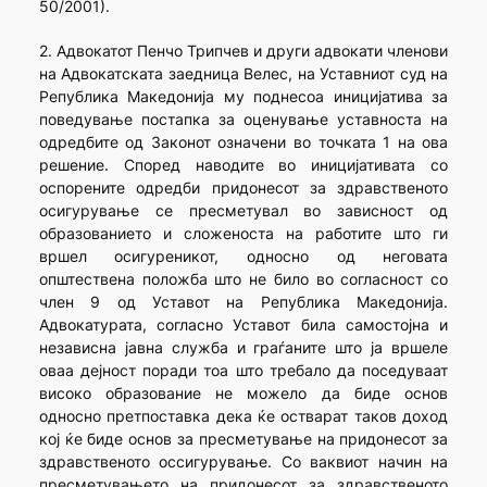
50/2001).
2. Адвокатот Пенчо Трипчев и други адвокати членови
на Адвокатската заедница Велес, на Уставниот суд на
Република Македонија му поднесоа иницијатива за
поведување постапка за оценување уставноста на
одредбите од Законот означени во точката 1 на ова
решение. Според наводите во иницијативата со
оспорените одредби придонесот за здравственото
осигурување се пресметувал во зависност од
образованието и сложеноста на работите што ги
вршел осигуреникот, односно од неговата
општествена положба што не било во согласност со
член 9 од Уставот на Република Македонија.
Адвокатурата, согласно Уставот била самостојна и
независна јавна служба и граѓаните што ја вршеле
оваа дејност поради тоа што требало да поседуваат
високо образование не можело да биде основ
односно претпоставка дека ќе остварат таков доход
кој ќе биде основ за пресметување на придонесот за
здравственото оссигурување. Со ваквиот начин на
пресметувањето на придонесот за здравственото