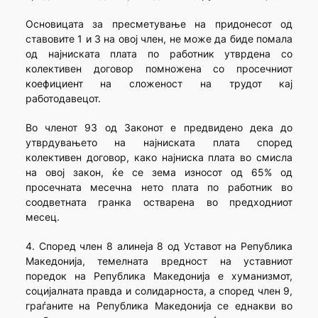
Основицата за пресметување на придонесот од
ставовите 1 и 3 на овој член, не може да биде помала
од најниската плата по работник утврдена со
колективен договор помножена со просечниот
коефициент на сложеност на трудот кај
работодавецот.
Во членот 93 од Законот е предвидено дека до
утврдувањето на најниската плата според
колективен договор, како најниска плата во смисла
на овој закон, ќе се зема износот од 65% од
просечната месечна нето плата по работник во
соодветната гранка остварена во предходниот
месец.
4. Според член 8 алинеја 8 од Уставот на Република
Македонија, темелната вредност на уставниот
поредок на Република Македонија е хуманизмот,
социјалната правда и солидарноста, а според член 9,
граѓаните на Република Македонија се еднакви во