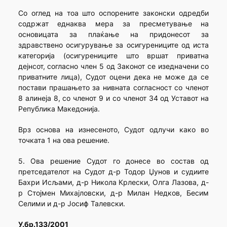
Со оглед на тоа што оспорените законски одредби
содржат еднаква мера за пресметување на
основицата за плаќање на придонесот за
здравствено осигурување за осигурениците од иста
категорија (осигурениците што вршат приватна
дејнсот, согласно член 5 од Законот се изедначени со
приватните лица), Судот оцени дека не може да се
постави прашањето за нивната согласност со членот
8 алинеја 8, со членот 9 и со членот 34 од Уставот на
Република Македонија.
Врз основа на изнесеното, Судот одлучи како во
точката 1 на ова решение.
5. Ова решение Судот го донесе во состав од
претседателот на Судот д-р Тодор Џунов и судиите
Бахри Исљами, д-р Никола Крлески, Олга Лазова, д-
р Стојмен Михајловски, д-р Милан Недков, Бесим
Селими и д-р Јосиф Талевски.
У.бр.133/2001