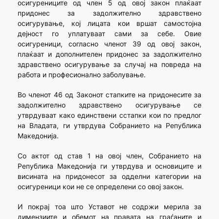
осигурениците од член 5 од овој закон плаќаат
придонес за задолжително здравствено
осигурување, кој лицата кои вршат самостојна
дејност го уплатуваат сами за себе. Овие
осигуреници, согласно членот 39 од овој закон,
плаќаат и дополнителен придонес за задолжително
здравствено осигурување за случај на повреда на
работа и професионално заболување.
Во членот 46 од Законот стапките на придонесите за
задолжително здравствено осигурување се
утврдуваат како единствени сстапки кои по предлог
на Владата, ги утврдува Собранието на Република
Македонија.
Со актот од став 1 на овој член, Собранието на
Република Македонија ги утврдува и основиците и
висината на придонесот за одделни категории на
осигуреници кои не се определени со овој закон.
И покрај тоа што Уставот не содржи мерила за
димензиите и обемот на правата на граѓаните и