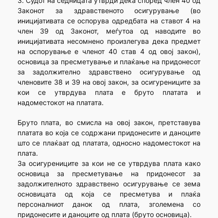
3. Судот на седницата утврди дека според член 40 од
Законот за здравственото осигурување (во
иницијативата се оспорува одредбата на ставот 4 на
член 39 од Законот, меѓутоа од наводите во
иницијативата несомнено произлегува дека предмет
на оспорување е членот 40 став 4 од овој закон),
основица за пресметување и плаќање на придонесот
за задолжително здравствено осигурување од
членовите 38 и 39 на овој закон, за осигурениците за
кои се утврдува плата е бруто платата и
надоместокот на платата.
Бруто плата, во смисла на овој закон, претставува
платата во која се содржани придонесите и даноците
што се плаќаат од платата, односно надоместокот на
плата.
За осигурениците за кои не се утврдува плата како
основица за пресметување на придонесот за
задолжителното здравствено осигурување се зема
основицата од која се пресметува и плаќа
персоналниот данок од плата, зголемена со
придонесите и даноците од плата (бруто основица).