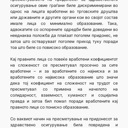
осигурување овие граѓани биле дискриминирани во
однос на лицата вработени во трговските друштва
или државните и другите органи кои во својот состав
имале лица со минимално образование. Така,
адвокатите со оспорените одредби биле доведени во
нееднаква положба да плаќаат поголем придонес, не
затоа што остваруваат поголем приход туку поради
тоа што биле со повисоко образование.
Кај правните лица со повеќе вработени коефициентот
на сложеност се пресметувал просечно за сите
вработени – и за вработените со најниска и за
вработените со највисока образование што значи
дека тој коефициент на сложеност на трудот се
пресметувал со примена на начелото на
солидарност, взаемност, хуманост и социјална
правда и затоа бил помал поради вработените кај
правното лице со пониско образование.
Со ваквиот начин на пресметување на придонесот за
здравствено осигурување била повредена и