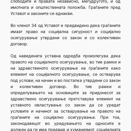
слободите и правата независно, меѓудругото, и од
имотната и општествената положба. Граѓаните пред
Уставот и законите се еднакви.
Во членот 34 од Уставот е предвидено дека граѓаните
имаат право на социјална сигурност и социјално
осигурување утврдени со закон и со колективен
договор.
Од наведената уставна одредба произлегува дека
правото на социјалното осигурување, во тие рамки и
на здравственото осигурување на граѓаните како
елемент на социјалното осигурување, се остварува
под услови, на начин и во постапка утврдени со закон
и колективен договор. Во тие рамки и
определувањето на основиците за придонесот за
здравствено осигурување претставува елемент на
уставното овластување со закон да се уредат
условите и начинот за остварување на правото на
граѓаните на социјално осигурување. При тоа,
законодавецот во уредувањето на односите е
должен да ги има предвид и хуманизмот, социјалната