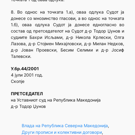
8. Во однос на точката 1.а), оваа одлука Судот ја
донесе со мнозинство гласови, а во однос на точката
1.б), оваа одлука Судот ја донесе едногласно во
состав од претседателот на Судот д-р Тодор Џунов и
судиите Бахри Исљами, д-р Никола Крлески, Олга
Лазова, д-р Стојмен Михајловски, д-р Милан Недков,
д-р Јован Проевски, Бесим Селими и д-р Јосиф
Талевски.
У.бр.44/2001
4 јули 2001 год.
Скопје
ПРЕТСЕДАТЕЛ
на Уставниот суд на Република Македонија
д-р Тодор Џунов
Влада на Република Северна Македонија
, 
Други прописи и колективни договори
, 