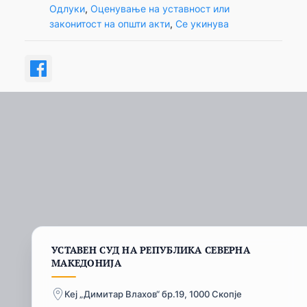
Одлуки
, 
Оценување на уставност или
законитост на општи акти
, 
Се укинува
УСТАВЕН СУД НА РЕПУБЛИКА СЕВЕРНА
МАКЕДОНИЈА
Кеј „Димитар Влахов“ бр.19, 1000 Скопје