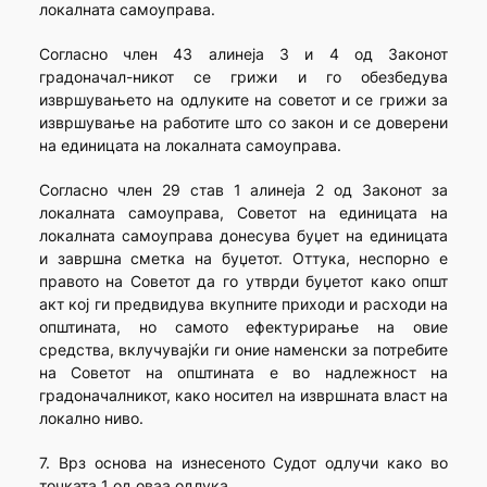
локалната самоуправа.
Согласно член 43 алинеја 3 и 4 од Законот
градоначал-никот се грижи и го обезбедува
извршувањето на одлуките на советот и се грижи за
извршување на работите што со закон и се доверени
на единицата на локалната самоуправа.
Согласно член 29 став 1 алинеја 2 од Законот за
локалната самоуправа, Советот на единицата на
локалната самоуправа донесува буџет на единицата
и завршна сметка на буџетот. Оттука, неспорно е
правото на Советот да го утврди буџетот како општ
акт кој ги предвидува вкупните приходи и расходи на
општината, но самото ефектурирање на овие
средства, вклучувајќи ги оние наменски за потребите
на Советот на општината е во надлежност на
градоначалникот, како носител на извршната власт на
локално ниво.
7. Врз основа на изнесеното Судот одлучи како во
точката 1 од оваа одлука.