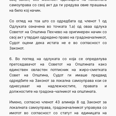
самоуправа со свој акт да ги уредува овие прашања
на било кој начин.
Со оглед на тоа што со одредбата од членот 1 од
Одлуката означена во точката 1.а) од оваа одлука
Советот на Општина Пехчево на оригинерен начин со
свој акт утврдил одредено право на градоначалникот,
Судот оцени дека истата не е во согласност со
Законот.
6. Во поглед на одлуката со која се определува
претседавачот на Советот на Општината како
единствен овластен потписник на жиро-сметката
Совет на Општина, Судот ги имаше предвид
одредбите на Законот за локална самоуправа кои се
однесуваат на надлежностите, правата и
должностите на градона-чалникот на општината.
Имено, согласно членот 43 алинеја 8 од Законот за
локалната самоуправа, градоначалникот управува со
имотот во согласност со статут на единицата на