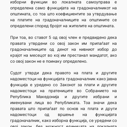
изборни функции во локалната самоуправа е
определена само функцијата на градоначалникот на
општината, со тоа што коефициентите за утврдување
на платите на градоначалниците на општините се
определени според бројот на жителите на општината.
При тоа, во ставот 5 од овој член е предвидено дека
правата утврдени со овој закон им припаѓаат на
градоначалниците од денот на нивниот избор до
крајот на месецот во кој им престанал мандатот, ако
со овој закон не е поинаку определено.
Судот утврди дека правото на плата и другите
надоместоци на функцијата градоначалник како јавна
функција е уредено со Законот за плати и другите
надоместоци на пратениците во Собранието на
Република Македонија и другите избрани и
именувани лица во Републиката. Тоа значи дека
правата што припаѓаат по основ на плата и други
надоместоци од вршење на функцијата
градоначалник, како изборна функција, се уредени со
овој закон, без можност единицата на локалната