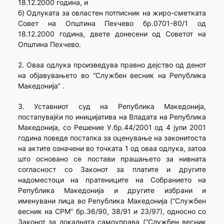
18.12.2000 година, и
б) Одлуката за овластен потписник на жиро-сметката
Совет на Општина Пехчево бр.0701-80/1 од
18.12.2000 година, двете донесени од Советот на
Општина Пехчево.
2. Оваа одлука произведува правно дејство од денот
на објавувањето во “Службен весник на Република
Македонија” .
3. Уставниот суд на Република Македонија,
постапувајќи по иницијатива на Владата на Република
Македонија, со Решение У.бр.44/2001 од 4 јули 2001
година поведе постапка за оценување на законитоста
на актите означени во точката 1 од оваа одлука, затоа
што основано се постави прашањето за нивната
согласност со Законот за платите и другите
надоместоци на пратениците на Собранието на
Република Македонија и другите избрани и
именувани лица во Република Македонија (“Службен
весник на СРМ” бр.36/90, 38/91 и 23/97), односно со
Законот за локалната самоуправа (“Службен весник