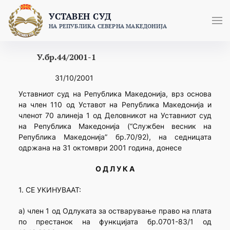
Skip
УСТАВЕН СУД
to
НА РЕПУБЛИКА СЕВЕРНА МАКЕДОНИЈА
content
У.бр.44/2001-1
31/10/2001
Уставниот суд на Република Македонија, врз основа
на член 110 од Уставот на Република Македонија и
членот 70 алинеја 1 од Деловникот на Уставниот суд
на Република Македонија (“Службен весник на
Република Македонија” бр.70/92), на седницата
одржана на 31 октомври 2001 година, донесе
О Д Л У К А
1. СЕ УКИНУВААТ:
а) член 1 од Одлуката за остварување право на плата
по престанок на функцијата бр.0701-83/1 од