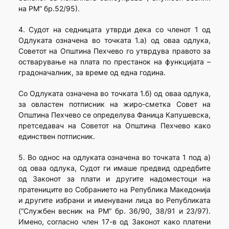
на РМ” бр.52/95).
4. Судот на седницата утврди дека со членот 1 од
Одлуката означена во точката 1.а) од оваа одлука,
Советот на Општина Пехчево го утврдува правото за
остварување на плата по престанок на функцијата –
градоначалник, за време од една година.
Со Одлуката означена во точката 1.б) од оваа одлука,
за овластен потписник на жиро-сметка Совет на
Општина Пехчево се определува Фаница Капушевска,
претседавач на Советот на Општина Пехчево како
единствен потписник.
5. Во однос на одлуката означена во точката 1 под а)
од оваа одлука, Судот ги имаше предвид одредбите
од Законот за плати и другите надоместоци на
пратениците во Собранието на Република Македонија
и другите избрани и именувани лица во Републиката
(“Службен весник на РМ” бр. 36/90, 38/91 и 23/97).
Имено, согласно член 17-в од Законот како платени