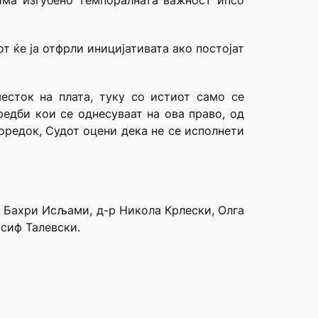
 има изгубено темпоралната важност ипсо
т ќе ја отфрли иницијативата ако постојат
есток на плата, туку со истиот само се
едби кои се однесуваат на ова право, од
оредок, Судот оцени дека не се исполнети
е Бахри Исљами, д-р Никола Крлески, Олга
осиф Талевски.