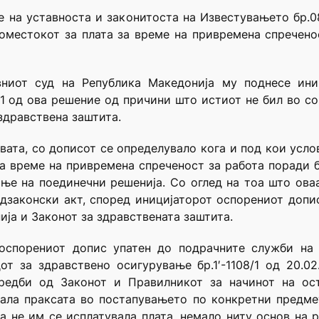
 на уставноста и законитоста на Известувањето бр.08
местокот за плата за време на привремена спречено
вниот суд на Република Македонија му поднесе ини
 1 од ова решение од причини што истиот не бил во со
здравствена заштита.
вата, со дописот се определувало кога и под кои усл
за време на привремена спреченост за работа поради 
ање на поединечни решенија. Со оглед на тоа што ова
одзаконски акт, според иницијаторот оспорениот допи
ија и Законот за здравствената заштита.
 оспорениот допис упатен до подрачните служби на 
 за здравствено осигурување бр.1′-1108/1 од 20.02.
дредби од Законот и Правилникот за начинот на ос
ала праксата во постапувањето по конкретни предме
а не им се исплатувала плата, немало ниту основ на 