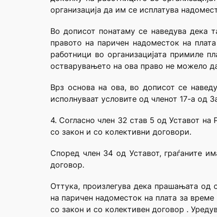
организација да им се исплатува надомест
Во дописот понатаму се наведува дека т
правото на паричен надоместок на плата
работници во организацијата примиле пл
остварувањето на ова право не можело да
Врз основа на ова, во дописот се навед
исполнуваат условите од членот 17-а од За
4. Согласно член 32 став 5 од Уставот н
со закон и со колективни договори.
Според член 34 од Уставот, граѓаните им
договор.
Оттука, произлегува дека прашањата од с
на паричен надоместок на плата за време
со закон и со колективен договор . Уреду