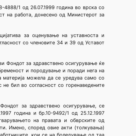
-4888/1 од 26.07.1999 година во врска со
ст на работа, донесено од Министерот за
цијатива за оценување на уставноста и
гласност со членовите 34 и 39 од Уставот
ови Фондот за здравствено осигурување ќе
бременост и породување и поради нега на
а материја можела да се уредува само со
с не бил во согласност со горенаведените
Фондот за здравствено осигурување, се
1997 година и бр.10-9492/1 од 25.12.1997
тварувањето на правата и обврските од
ти. Имено, според овие акти (толкувања)
работниците, кои се на боледување од таа