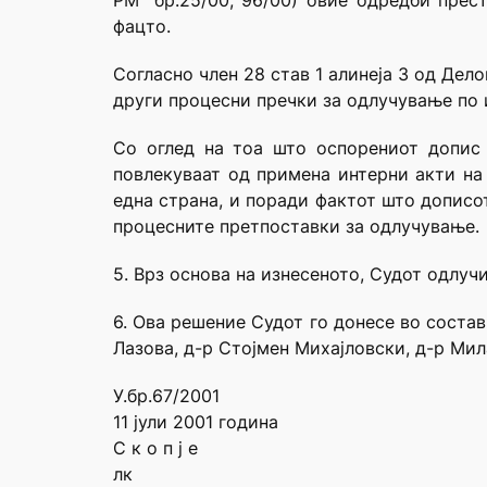
РМ” бр.25/00, 96/00) овие одредби прес
фацто.
Согласно член 28 став 1 алинеја 3 од Дел
други процесни пречки за одлучување по 
Со оглед на тоа што оспорениот допис 
повлекуваат од примена интерни акти на
една страна, и поради фактот што дописо
процесните претпоставки за одлучување.
5. Врз основа на изнесеното, Судот одлучи
6. Ова решение Судот го донесе во соста
Лазова, д-р Стојмен Михајловски, д-р Ми
У.бр.67/2001
11 јули 2001 година
С к о п ј е
лк