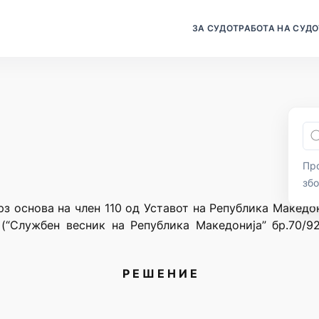
ЗА СУДОТ
РАБОТА НА СУДО
Про
зб
рз основа на член 110 од Уставот на Република Македон
(“Службен весник на Република Македонија” бр.70/92
Р Е Ш Е Н И Е