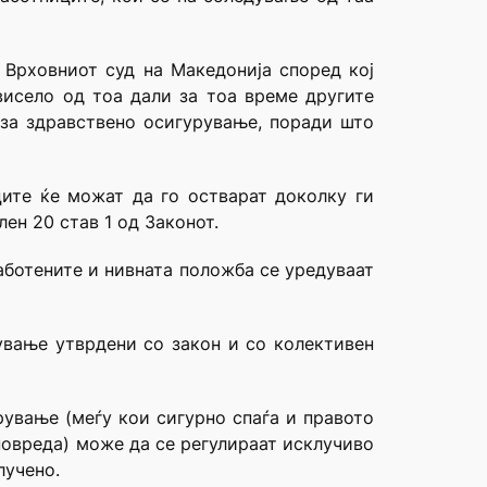
 Врховниот суд на Македонија според кој
висело од тоа дали за тоа време другите
 за здравствено осигурување, поради што
ците ќе можат да го остварат доколку ги
лен 20 став 1 од Законот.
аботените и нивната положба се уредуваат
рување утврдени со закон и со колективен
рување (меѓу кои сигурно спаѓа и правото
повреда) може да се регулираат исклучиво
лучено.