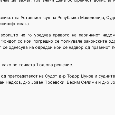
танаа да важат. Тоа значи дека оспорениот допис ја
овникот на Уставниот суд на Република Македонија, Судо
иницијативата.
воопшто не го уредува правото на паричниот надом
 Фондот со кои погрешно се толкувале законските одр
т се однесува на одредби кои се надвор од правниот п
 како во точката 1 од ова решение.
в од претседателот на Судот д-р Тодор Џунов и судиит
лан Недков, д-р Јован Проевски, Бесим Селими и д-р Ј