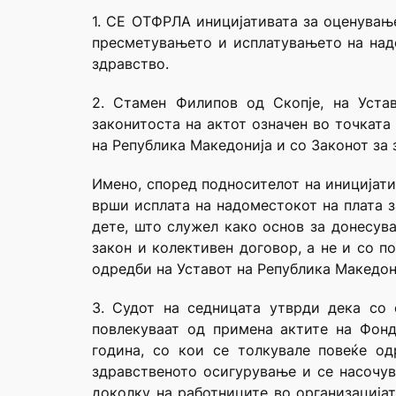
1. СЕ ОТФРЛА иницијативата за оценување
пресметувањето и исплатувањето на надо
здравство.
2. Стамен Филипов од Скопје, на Уста
законитоста на актот означен во точката
на Република Македонија и со Законот за 
Имено, според подносителот на иницијати
врши исплата на надоместокот на плата 
дете, што служел како основ за донесув
закон и колективен договор, а не и со п
одредби на Уставот на Република Македон
3. Судот на седницата утврди дека со
повлекуваат од примена актите на Фондот
година, со кои се толкувале повеќе о
здравственото осигурување и се насочув
доколку на работниците во организацијат