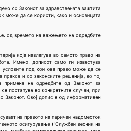
дено со Законот за здравствената заштита
ок може да се користи, како и основицата
т.е. од времето на важењето на одредбите
ерија која навлегува во самото право на
ота. Имено, дописот само ги известува
а условите под кои ова право може да се
 пракса и со законските решенија, во тој
на примена на одредбите од Законот за
 се постапува во конкретните случаи, при
во Законот. Овој допис е од информативен
несуваат на правото на паричен надоместок
ственото осигурување (“Службен весник на