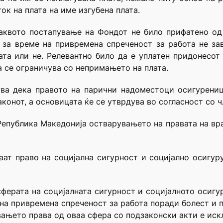
ок на плата на име изгубена плата.
аквото постапување на Фондот не било прифатено од
 за време на привремена спреченост за работа не за
ата или не. Релевантно било да е уплатен придонесот
 се ограничува со непримањето на плата.
ува дека правото на парични надоместоци осигурени
конот, а основицата ќе се утврдува во согласност со ч
а Република Македонија остварувањето на правата на вр
аат право на социјална сигурност и социјално осигу
ферата на социјалната сигурност и социјалното осигу
 на привремена спреченост за работа поради болест и 
вањето права од оваа сфера со подзаконски акти е иск