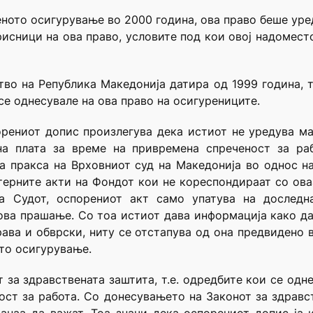
ното осигурување во 2000 година, ова право беше уре
орисници на ова право, условите под кои овој надомест
во на Република Македонија датира од 1999 година, 
се однесувале на ова право на осигурениците.
рениот допис произлегува дека истиот не уредува мат
на плата за време на привремена спреченост за раб
а пракса на Врховниот суд на Македонија во однос н
нтерните акти на Фондот кои не кореспондираат со оваа
а Судот, оспорениот акт само упатува на дослед
ова прашање. Со тоа истиот дава информација како да
ава и обврски, ниту се отстапува од она предвидено 
ото осигурување.
т за здравствената заштита, т.е. одредбите кои се од
ост за работа. Со донесувањето на Законот за здрав