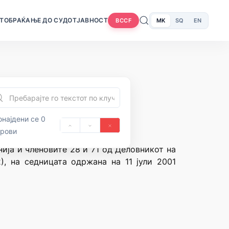
Т
ОБРАЌАЊЕ ДО СУДОТ
ЈАВНОСТ
MK
SQ
EN
BCCF
најдени се 0
орови
ија и членовите 28 и 71 од Деловникот на
), на седницата одржана на 11 јули 2001