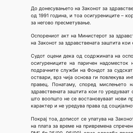
До донесувањето на Законот за здравстве
од 1991 година, и тоа осигурениците – к
за негово пресметување.
Оспорениот акт на Министерот за здравст
на Законот за здравствената заштита кои 
Судот оцени дека од содржината на оспо
осигурениците на паричен надоместок 
подрачните служби на Фондот за судскат
оствари, врз чија основа ги повлекува и
правец. Понатаму, според мислењето н
здравствената заштита кои го уредуваат 
што воопшто не се востановуваат нови пр
карактер и не уредува права од социјалн
Покрај тоа, дописот се упатува на Законо
на плата за време на привремена спречен