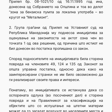
Прилеп бр. 08-1021/10 од 16.11.1995 год ина,
донесена од Собранието на Општина и тоа во делот
“зона за бензиска пумпа за локална употреба – во
кругот на “Металмонт”.
2. Група граѓани од Прилеп на Уставниот суд на
Република Македонија му поднесоа иницијатива за
оценување на законитоста на актот озна чен во
точката 1 од ова решение, од причина што истиот не
бил донесен во постапка пропишана со закон.
Според подносителите на иницијативата била сторена
повреда на членовите 49, 124 и 135 од Законот за
општа управна постапка, односно дека како на
заинтересирани странки не им било овозможено да
ги реализираат своите права и интереси.
Понатаму, во иницијативата се истакнува дека со
оспорената одлука (во посочениот дел) е сторена
повреда и на Правилникот за класификација на
објектите што со испуштање на штетни материи
можат да го загадат воздухот во населените места и