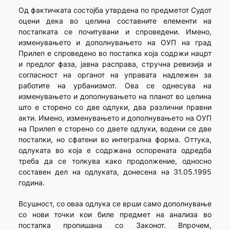
Од фактичката состојба утврдена по предметот Судот
оцени дека во целина составните елементи на
постапката се почитувани и спроведени. Имено,
изменувањето и дополнувањето на ОУП на град
Прилеп е спроведено во постапка која содржи нацрт
и предлог фаза, јавна расправа, стручна ревизија и
согласност на органот на управата надлежен за
работите на урбанизмот. Ова се однесува на
изменувањето и дополнувањето на планот во целина
што е сторено со две одлуки, два различни правни
акти. Имено, изменувањето и дополнувањето на ОУП
на Прилеп е сторено со двете одлуки, водени се две
постапки, но сфатени во интегрална форма. Оттука,
одлуката во која е содржана оспорената одредба
треба да се толкува како продолжение, односно
составен дел на одлуката, донесена на 31.05.1995
година.
Всушност, со оваа одлука се врши само дополнување
со нови точки кои биле предмет на анализа во
постапка пропишана со Законот. Впрочем,