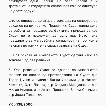
сочинуваат една целина. Во оваа насока е и
третманот на издадената согласност која се однесува
на двете одлуки.
Што се однесува до втората релација на оспорување
во однос на цитираниот Правилник, Судот оцени дека
се работи за прашање од фактичка природа за кое
Судот не е надлежен да одлучува. Исто така
прашањето за меѓусебната согласност на прописите
не спаѓа во рамките на овластувањата на Судот.
5. Врз основа на изнесеното, Судот одлучи како во
точката 1 од ова решение.
6. Ова решение Судот го донесе со мнозинство
гласови во состав од претседателот на Судот д-р
Тодор Џунов и судиите Бахри Исљами, д-р Никола
Крлески, Олга Лазова, д-р Стојмен Михајловски, д-р
Милан Недков, д-р Јо ван Проевски, Бесим Селими и
д-р Јосиф Талевски.
У.бр.138/2000