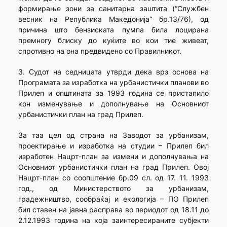
формирање зони за санитарна заштита (“Службен
весник на Република Македонија” бр.13/76), од
причина што бензиската пумпа била лоцирана
премногу блиску до куќите во кои тие живеат,
спротивно на она предвидено со Правилникот.
3. Судот на седницата утврди дека врз основа на
Програмата за изработка на урбанистички планови во
Прилеп и општината за 1993 година се пристапило
кон изменување и дополнување на Основниот
урбанистички план на град Прилеп.
За таа цел од страна на Заводот за урбанизам,
проектирање и изработка на студии – Прилеп бил
изработен Нацрт-план за измени и дополнувања на
Основниот урбанистички план на град Прилеп. Овој
Нацрт-план со соопштение бр.09 сл. од 17. 11. 1993
год., од Министерството за урбанизам,
градежништво, сообраќај и екологија – ПО Прилеп
бил ставен на јавна расправа во периодот од 18.11 до
2.12.1993 година на која заинтересираните субјекти