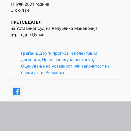
11 јули 2001 година
С к о п ј е
ПРЕТСЕДАТЕЛ
на Уставниот суд на Република Македонија
д-р Тодор Џунов
Граѓани
, 
Други прописи и колективни
договори
, 
Не се поведува постапка
, 
Оценување на уставност или законитост на
општи акти
, 
Решенија