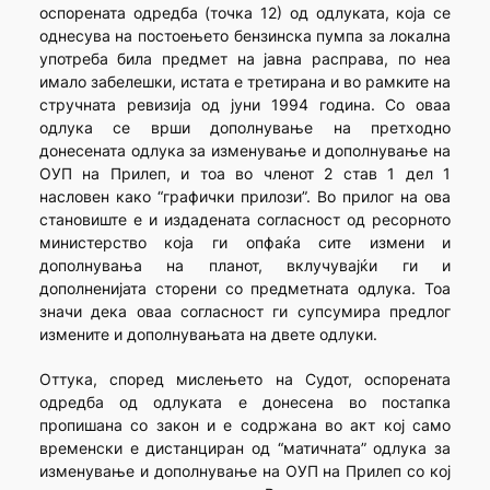
оспорената одредба (точка 12) од одлуката, која се
однесува на постоењето бензинска пумпа за локална
употреба била предмет на јавна расправа, по неа
имало забелешки, истата е третирана и во рамките на
стручната ревизија од јуни 1994 година. Со оваа
одлука се врши дополнување на претходно
донесената одлука за изменување и дополнување на
ОУП на Прилеп, и тоа во членот 2 став 1 дел 1
насловен како “графички прилози”. Во прилог на ова
становиште е и издадената согласност од ресорното
министерство која ги опфаќа сите измени и
дополнувања на планот, вклучувајќи ги и
дополненијата сторени со предметната одлука. Тоа
значи дека оваа согласност ги супсумира предлог
измените и дополнувањата на двете одлуки.
Оттука, според мислењето на Судот, оспорената
одредба од одлуката е донесена во постапка
пропишана со закон и е содржана во акт кој само
временски е дистанциран од “матичната” одлука за
изменување и дополнување на ОУП на Прилеп со кој