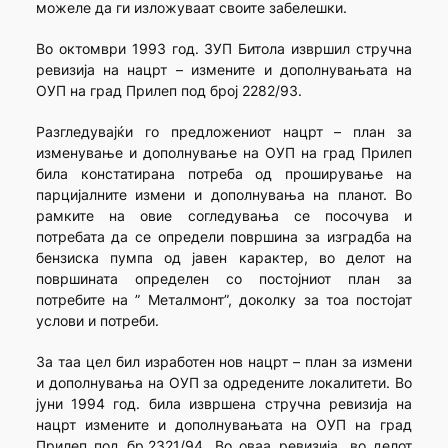
можеле да ги изложуваат своите забелешки.
Во октомври 1993 год. ЗУП Битола извршил стручна
ревизија на нацрт – измените и дополнувањата на
ОУП на град Прилеп под број 2282/93.
Разгледувајќи го предложениот нацрт – план за
изменување и дополнување на ОУП на град Прилеп
била констатирана потреба од проширување на
парцијалните измени и дополнувања на планот. Во
рамките на овие согледувања се посочува и
потребата да се определи површина за изградба на
бензиска пумпа од јавен карактер, во делот на
површината определен со постојниот план за
потребите на ” Металмонт”, доколку за тоа постојат
услови и потреби.
За таа цел бил изработен нов нацрт – план за измени
и дополнувања на ОУП за одредените локалитети. Во
јуни 1994 год. била извршена стручна ревизија на
нацрт измените и дополнувањата на ОУП на град
Прилеп под бр.2321/94. Во оваа ревизија, во делот