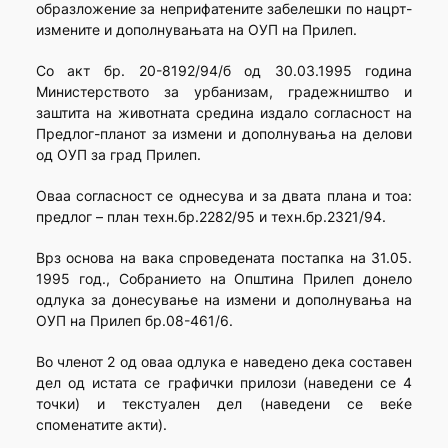
образложение за неприфатените забелешки по нацрт-
измените и дополнувањата на ОУП на Прилеп.
Со акт бр. 20-8192/94/б од 30.03.1995 година
Министерството за урбанизам, градежништво и
заштита на животната средина издало согласност на
Предлог-планот за измени и дополнувања на делови
од ОУП за град Прилеп.
Оваа согласност се однесува и за двата плана и тоа:
предлог – план техн.бр.2282/95 и техн.бр.2321/94.
Врз основа на вака спроведената постапка на 31.05.
1995 год., Собранието на Општина Прилеп донело
одлука за донесување на измени и дополнувања на
ОУП на Прилеп бр.08-461/6.
Во членот 2 од оваа одлука е наведено дека составен
дел од истата се графички прилози (наведени се 4
точки) и текстуален дел (наведени се веќе
споменатите акти).