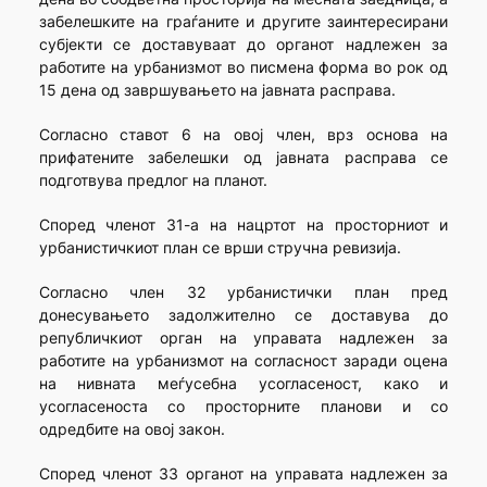
забелешките на граѓаните и другите заинтересирани
субјекти се доставуваат до органот надлежен за
работите на урбанизмот во писмена форма во рок од
15 дена од завршувањето на јавната расправа.
Согласно ставот 6 на овој член, врз основа на
прифатените забелешки од јавната расправа се
подготвува предлог на планот.
Според членот 31-а на нацртот на просторниот и
урбанистичкиот план се врши стручна ревизија.
Согласно член 32 урбанистички план пред
донесувањето задолжително се доставува до
републичкиот орган на управата надлежен за
работите на урбанизмот на согласност заради оцена
на нивната меѓусебна усогласеност, како и
усогласеноста со просторните планови и со
одредбите на овој закон.
Според членот 33 органот на управата надлежен за