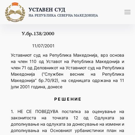
Skip
УСТАВЕН СУД
to
НА РЕПУБЛИКА СЕВЕРНА МАКЕДОНИЈА
content
У.бр.138/2000
11/07/2001
Уставниот суд на Република Македонија, врз основа
на член 110 од Уставот на Република Македонија и
член 71 од Деловникот на Уставниот суд на Република
Македонија (“Службен весник на Република
Македонија” бр.70/92), на седницата одржана на 11
јули 2001 година, донесе
Р Е Ш Е Н И Е
1. НЕ СЕ ПОВЕДУВА постапка за оценување на
законитоста на точката 12 од Одлуката за
дополнување на одлуката за донесување на измени и
дополнувања на Основниот урбанистички план на