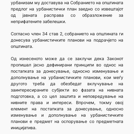
урбанизам му доставува на Собранието на општината
предлог на урбанистички план заедно со извештајот
од јавната расправа со образложение за
неприфатените забелешки.
Согласно член 34 став 2, собранието на општината ги
донесува урбанистичките планови на подрачјето на
општината.
Од изнесеното може да се заклучи дека Законот
пропишал јасно дефинирани принципи во однос на
постапката за донесување, односно изменување и
дополнување на урбанистичките планови, кои меѓу
другото треба да обезбедат вклучување на
заинтересираните субјекти во фазата на нивната
подготовка, а со цел заштита и неповредување на
нивните права и интереси. Впрочем, токму овој
елемент на постапката за донесување, односно
изменување и дополнување на урбанистичките
планови е предмет на оспорување со предметната
иницијатива.