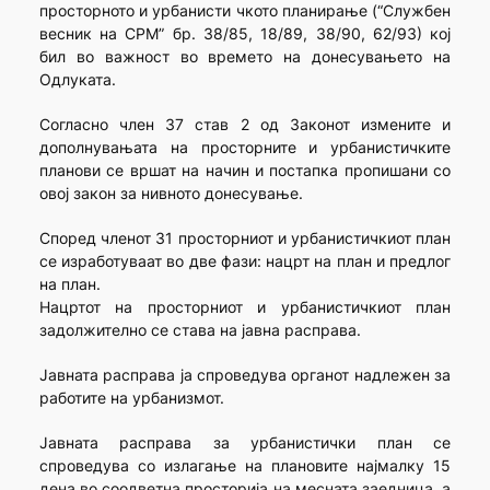
просторното и урбанисти чкото планирање (“Службен
весник на СРМ” бр. 38/85, 18/89, 38/90, 62/93) кој
бил во важност во времето на донесувањето на
Одлуката.
Согласно член 37 став 2 од Законот измените и
дополнувањата на просторните и урбанистичките
планови се вршат на начин и постапка пропишани со
овој закон за нивното донесување.
Според членот 31 просторниот и урбанистичкиот план
се изработуваат во две фази: нацрт на план и предлог
на план.
Нацртот на просторниот и урбанистичкиот план
задолжително се става на јавна расправа.
Јавната расправа ја спроведува органот надлежен за
работите на урбанизмот.
Јавната расправа за урбанистички план се
спроведува со излагање на плановите најмалку 15
дена во соодветна просторија на месната заедница, а