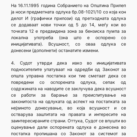
На 16.11.1995 година Собранието на Општина Прилеп
ја носи предметната одлука бр.08-1021/10 со која кон
делот И (графички прилози) од претходната одлука
се додаваат нови точки од 5 до 14, меѓу кои во
точката 12 е предвидена зона за бензиска пумпа за
локална употреба (она што е оспорено со
иницијативата). Всушност, со оваа одлука се
донесени (дополнети) останатите измени.
4. Судот утврди дека иако во иницијативата
подносителите упатуваат на одредби од Законот за
општа управна постапка кои тие сметаат дека се
повредени со оспорената одлука, сепак од
содржината на наводите се заклучува дека всушност
се работи за барање за преиспитување на
законитоста на одлуката од аспект на постапката за
нејзиното донесување, во која всушност и се
остварува заштитата на правата и интересите на
заинтересираните страни. Оттука, Судот се впушти во
оценување дали оспорената одлука е донесена во
постапка пропишана со Законот за системот за