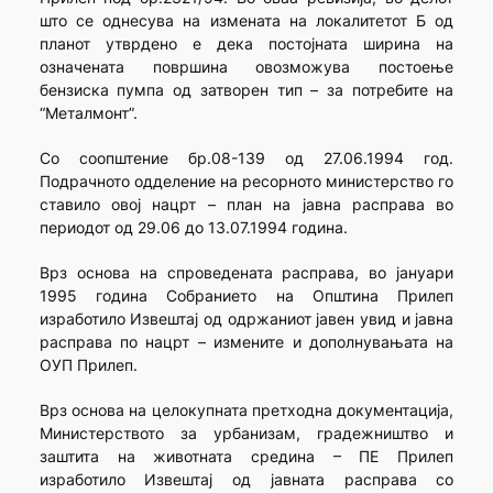
што се однесува на измената на локалитетот Б од
планот утврдено е дека постојната ширина на
означената површина овозможува постоење
бензиска пумпа од затворен тип – за потребите на
“Металмонт”.
Со соопштение бр.08-139 од 27.06.1994 год.
Подрачното одделение на ресорното министерство го
ставило овој нацрт – план на јавна расправа во
периодот од 29.06 до 13.07.1994 година.
Врз основа на спроведената расправа, во јануари
1995 година Собранието на Општина Прилеп
изработило Извештај од одржаниот јавен увид и јавна
расправа по нацрт – измените и дополнувањата на
ОУП Прилеп.
Врз основа на целокупната претходна документација,
Министерството за урбанизам, градежништво и
заштита на животната средина – ПЕ Прилеп
изработило Извештај од јавната расправа со