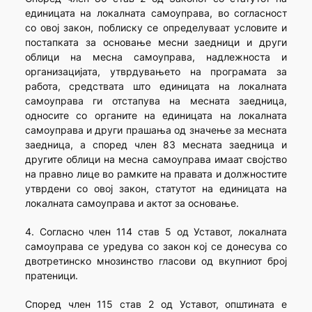
единицата на локалната самоуправа, во согласност
со овој закон, поблиску се определуваат условите и
постапката за основање месни заедници и други
облици на месна самоуправа, надлежноста и
организацијата, утврдувањето на програмата за
работа, средствата што единицата на локалната
самоуправа ги отстапува на месната заедница,
односите со органите на единицата на локалната
самоуправа и други прашања од значење за месната
заедница, а според член 83 месната заедница и
другите облици на месна самоуправа имаат својство
на правно лице во рамките на правата и должностите
утврдени со овој закон, статутот на единицата на
локалната самоуправа и актот за основање.
4. Согласно член 114 став 5 од Уставот, локалната
самоуправа се уредува со закон кој се донесува со
двотретинско мнозинство гласови од вкупниот број
пратеници.
Според член 115 став 2 од Уставот, општината е