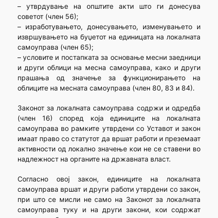
– утврдување на општите акти што ги донесува
советот (член 56);
– изработувањето, донесувањето, изменувањето и
извршувањето на буџетот на единицата на локалната
самоуправа (член 65);
– условите и постапката за основање месни заедници
и други облици на месна самоуправа, како и други
прашања од значење за функционирањето на
облиците на месната самоуправа (член 80, 83 и 84).
Законот за локалната самоуправа содржи и одредба
(член 16) според која единиците на локалната
самоуправа во рамките утврдени со Уставот и закон
имаат право со статутот да вршат работи и преземаат
активности од локално значење кои не се ставени во
надлежност на органите на државната власт.
Согласно овој закон, единиците на локалната
самоуправа вршат и други работи утврдени со закон,
при што се мисли не само на Законот за локалната
самоуправа туку и на други закони, кои содржат