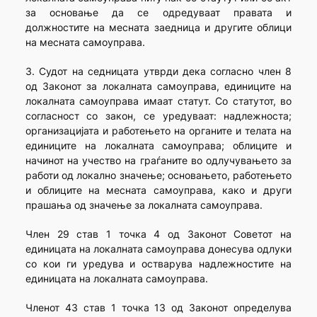
за основање да се одредуваат правата и
должностите на месната заедница и другите облици
на месната самоуправа.
3. Судот на седницата утврди дека согласно член 8
од Законот за локалната самоуправа, единиците на
локалната самоуправа имаат статут. Со статутот, во
согласност со закон, се уредуваат: надлежноста;
организацијата и работењето на органите и телата на
единиците на локалната самоуправа; облиците и
начинот на учество на граѓаните во одлучувањето за
работи од локално значење; основањето, работењето
и облиците на месната самоуправа, како и други
прашања од значење за локалната самоуправа.
Член 29 став 1 точка 4 од Законот Советот на
единицата на локалната самоуправа донесува одлуки
со кои ги уредува и остварува надлежностите на
единицата на локалната самоуправа.
Членот 43 став 1 точка 13 од Законот определува