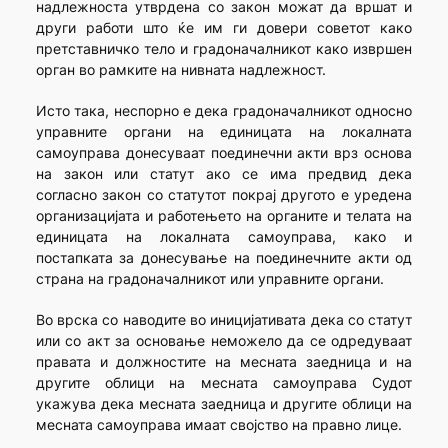
надлежноста утврдена со закон можат да вршат и
други работи што ќе им ги довери советот како
претставничко тело и градоначалникот како извршен
орган во рамките на нивната надлежност.
Исто така, неспорно е дека градоначалникот односно
управните органи на единицата на локалната
самоуправа донесуваат поединечни акти врз основа
на закон или статут ако се има предвид дека
согласно закон со статутот покрај другото е уредена
организацијата и работењето на органите и телата на
единицата на локалната самоуправа, како и
постапката за донесување на поединечните акти од
страна на градоначалникот или управните органи.
Во врска со наводите во иницијативата дека со статут
или со акт за основање неможело да се одредуваат
правата и должностите на месната заедница и на
другите облици на месната самоуправа Судот
укажува дека месната заедница и другите облици на
месната самоуправа имаат својство на правно лице.