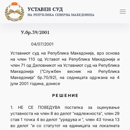
Skip
УСТАВЕН СУД
to
НА РЕПУБЛИКА СЕВЕРНА МАКЕДОНИЈА
content
У.бр.39/2001
04/07/2001
Уставниот суд на Република Македонија, врз основа
на член 110 од Уставот на Република Македонија и
член 71 од Деловникот на Уставниот суд на Република
Македонија (“Службен весник на Република
Македонија” бр.70/92), на седницата одржана на 4
јули 2001 година, донесе
Р Е Ш Е Н И Е
1. НЕ СЕ ПОВЕДУВА постапка за оценување
уставноста на член 8 во делот “надлежноста”, член 29
став 1 точка 4 во делот “уредува и “, член 43 точка 13
во делот “и со статутот на единицата на локалната