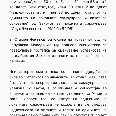
самоуправа”, член 50 точка 5, член 51, член 58 став 1
во делот “или статутот”, член 80 став 2 во делот
“надлежноста и”, и член 83 во делот “статутот на
единицата на локалната самоуправа и актот за
основање” од Законот за локалната самоуправа
(“Службен весник на РМ ” бр.52/95).
2. Стамен Филипов од Скопје на Уставниот суд на
Република Македонија му поднесе иницијатива за
поведување постапка за оценување уставноста на
одредбите од Законот означени во точката 1 од ова
решение.
Иницијаторот смета дека оспорените одредби не
биле во согласност со членовите 114 став 5 и 115 став
2 од Уставот, според кои локалната самоуправа се
уредува со закон, а општи-ната е самостојна во
вршењето на надлежностите утврдени со Устав и
закон. Според тоа, со статут на единиците на
локалната самоуправа не можела да се уредува
надлежноста на органите и телата на единиците на
локалната самоуправа ниту пак со стаутут или со акт