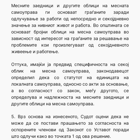
Месните заедници и другите облици на месната
самоуправа ги основаат граѓаните заради
одлучување за работи од непосредно и секојдневно
значење за нивниот живот и работа. Во општината се
основаат бројни облици на месна самоуправа во
зависност од интересот на граѓаните за решавање на
проблемите кои произлегуваат од секојдневното
живеење и работење.
Оттука, имајќи ја предвид специфичноста на секој
облик на месна самоуправа, законодавецот
определил дека со статутот на единицата на
локалната самоуправа, односно со акти за основање,
а во согласност со закон, меѓу другото, се
определува и надлежноста на месните заедници и
другите облици на месна самоуправа.
5. Врз основа на изнесеното, Судот оцени дека не
може да се постави прашањето за согласноста на
оспорените членови од Законот со Уставот поради
што одлучи како во точката 1 од ова решение.