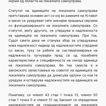
норми од областа на локалната самоуправа.
Статутот на единиците на локалната самоуправа
претставува основен акт со кој во рамките на Уставот
и закон се уредуваат сите значајни прашања сврзани
со функционирањето на локалната самоуправа. Со
статутот, меѓу другото, се утврдува и надлежноста
на единиците на локалната самоуправа. При тоа,
Судот смета дека не станува збор за утврдување
нова надлежност надвор од надлежностите утврдени
со закон, туку се работи за систематизирање на
надлежноста тргнувајќи пред се од посебните
карактеристики и специфичноста на секоја единица
на локалната самоуправа. Во таа смисла е и
законското овластување на советот на единицата на
локалната самоуправа да донесува одлуки со кои ги
уредува и остварува надлежностите на единицата на
локалната самоуправа.
Понатаму, со членот 43 став 1 точка 13, членот 50
став 1 точка 5 и членот 51 од Законот се определени
надлежностите на градоначалникот на локалната