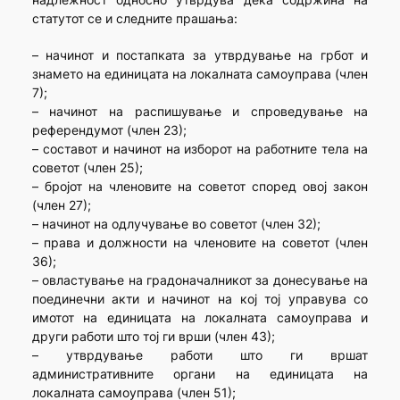
статутот се и следните прашања:
– начинот и постапката за утврдување на грбот и
знамето на единицата на локалната самоуправа (член
7);
– начинот на распишување и спроведување на
референдумот (член 23);
– составот и начинот на изборот на работните тела на
советот (член 25);
– бројот на членовите на советот според овој закон
(член 27);
– начинот на одлучување во советот (член 32);
– права и должности на членовите на советот (член
36);
– овластување на градоначалникот за донесување на
поединечни акти и начинот на кој тој управува со
имотот на единицата на локалната самоуправа и
други работи што тој ги врши (член 43);
– утврдување работи што ги вршат
административните органи на единицата на
локалната самоуправа (член 51);