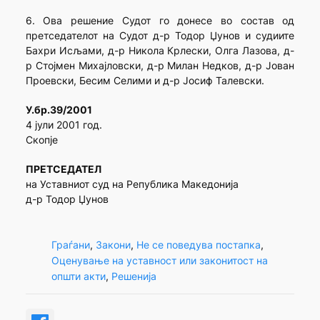
6. Ова решение Судот го донесе во состав од
претседателот на Судот д-р Тодор Џунов и судиите
Бахри Исљами, д-р Никола Крлески, Олга Лазова, д-
р Стојмен Михајловски, д-р Милан Недков, д-р Јован
Проевски, Бесим Селими и д-р Јосиф Талевски.
У.бр.39/2001
4 јули 2001 год.
Скопје
ПРЕТСЕДАТЕЛ
на Уставниот суд на Република Македонија
д-р Тодор Џунов
Граѓани
, 
Закони
, 
Не се поведува постапка
, 
Оценување на уставност или законитост на
општи акти
, 
Решенија