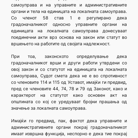
самоуправа и на управните и административните
органи и тела на единицата на локалната самоуправа.
Со членот 58 став 1 е регулирано дека
градоначалникот односно управните органи на
единицата на локалната самоуправа донесуваат
поединечни акти врз основа на закон или статут во
вршењето на работите од својата надлежност.
При тоа, законското определување дека
градоначалникот врши и други работи утврдени со
овој закон и со статутот на единицата на локалната
самоуправа, Судот смета дека не е во спротивност
со членовите 114 и 115 од Уставот, имајќи ги предвид,
пред се членовите 44, 74, 78 и 79 од Законот, како и
карактерот на статутот како основен акт на
општината со кој се уредуваат бројни прашања од
значење за локалната самоуправа.
Имајќи го предвид, пак, фактот дека управните и
административните органи покрај градоначалникот
имаат извршна функција, неспорно е дека тие покрај