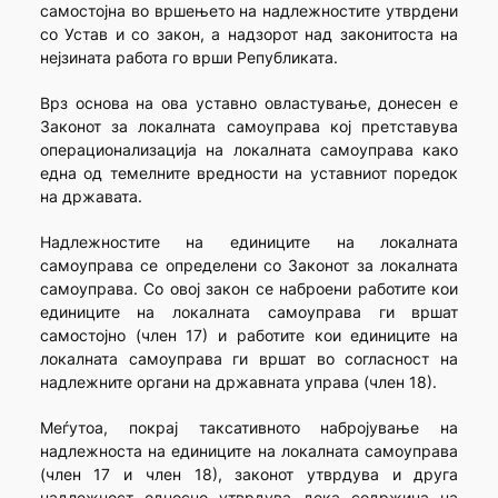
самостојна во вршењето на надлежностите утврдени
со Устав и со закон, а надзорот над законитоста на
нејзината работа го врши Републиката.
Врз основа на ова уставно овластување, донесен е
Законот за локалната самоуправа кој претставува
операционализација на локалната самоуправа како
една од темелните вредности на уставниот поредок
на државата.
Надлежностите на единиците на локалната
самоуправа се определени со Законот за локалната
самоуправа. Со овој закон се наброени работите кои
единиците на локалната самоуправа ги вршат
самостојно (член 17) и работите кои единиците на
локалната самоуправа ги вршат во согласност на
надлежните органи на државната управа (член 18).
Меѓутоа, покрај таксативното набројување на
надлежноста на единиците на локалната самоуправа
(член 17 и член 18), законот утврдува и друга
надлежност односно утврдува дека содржина на