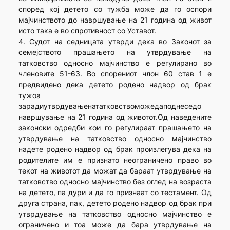
според кој детето со тужба може да го оспори
мајчинството до навршување на 21 година од живот
исто така е во спротивност со Уставот.
4. Судот на седницата утврди дека во Законот за
семејството прашањето на утврдување на
татковство односно мајчинство е регулирано во
членовите 51-63. Во спорениот члон 60 став 1 е
предвидено дека детето родено надвор од брак
тужоа
зарадиутврдувањенататковствоможедаподнеседо
навршување на 21 година од животот.Од наведените
законски одредби кои го регулираат прашањето на
утврдување на татковство односно мајчинство
надете родено надвор од брак произлегува дека на
родителите им е признато неограничено право во
текот на животот да можат да бараат утврдување на
татковство односно мајчинство без оглед на возраста
на детето, па дури и да го признаат со тестамент. Од
друга страна, пак, детето родено надвор од брак при
утврдување на татковство односно мајчинство е
ограничено и тоа може да бара утврдување на