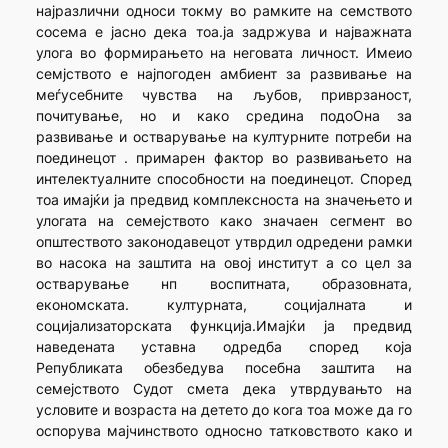
најразлични односи токму во рамките на семството
сосема е јасно дека тоа.ја задржува и најважната
улога во формирањето на неговата личност. Имеио
семјството е најпогоден амбиент за развивање на
меѓусебните чувства на љубов, приврзаност,
почитување, но и како средина подоОна за
развивање и остварување на културните потреби на
поединецот . примарен фактор во развивањето на
интелектуалните способности на поединецот. Според
тоа имајќи ја предвид комплексноста на значењето и
улогата на семејството како значаен сегмент во
општеството законодавецот утврдил одредени рамки
во насока на заштита на овој институт а со цел за
остварување нп воспитната, образовната,
економската. културната, социјалната и
социјализаторската функција.Имајќи ја предвид
наведената уставна одредба според која
Републиката обезбедува посебна заштита на
семејството Судот смета дека утврдувањто на
условите и возраста на детето до кога тоа може да го
оспорува мајчинството односно татковството како и