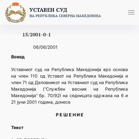
Skip
УСТАВЕН СУД
to
НА РЕПУБЛИКА СЕВЕРНА МАКЕДОНИЈА
content
15/2001-0-1
06/06/2001
Вовед
Уставниот суд на Република Македонија врз основа
на член 110 од Уставот на Република Македонија и
член 71 од Деловникот на Уставниот суд на Република
Македонија (“Службен весник на Република
Македонија” бр. 70/92) на седницата одржана на 6 и
21 јуни 2001 година, донесе
Р Е Ш Е Н И Е
Текст