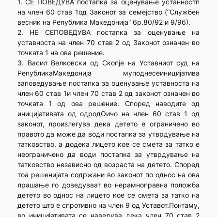
1. СЕ ПОВЕДУВА постапка за оценување устанностп
на член 60 став 1од Законот за семејство (“Службен
весник на Република Македонија” 6р.80/92 и 9/96).
2. НЕ СЕПОВЕДУВА постапка за оценување на
уставноста на член 70 став 2 од Законот означен во
точката 1 на ова решение.
3. Васил Велковски од Скопје на Уставниот суд на
РепубликаМакедонија муподнесеиницијатива
заповедување постапка за оценување уставноста на
член 60 став 1и член 70 став 2 од законот означен во
точката 1 од ова решение. Според наводите од
иницијативата од одродОичо на член 60 став 1 од
законот, лроизлегува дека детето е ограничено во
правото да може да води постапка за утврдување на
татковство, а додека лицето кое се смета за татко е
неограничено да води постапка за утврдување на
татковство независно од возраста на детето. Според
тоа решенијата содржани во законот по однос на ова
лрашање го доведуваат во нерамноправна положба
детето во однос на лицето кое се смета за татко на
детето што е спротивно на член 9 од Уставот.Понтаму,
во иницијативата се наведува дека член 70 став 2