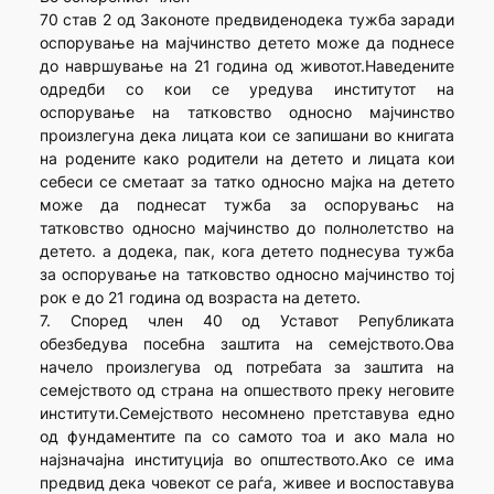
70 став 2 од Законоте предвиденодека тужба заради
оспорување на мајчинство детето може да поднесе
до навршување на 21 година од животот.Наведените
одредби со кои се уредува институтот на
оспорување на татковство односно мајчинство
произлегуна дека лицата кои се запишани во книгата
на родените како родители на детето и лицата кои
себеси се сметаат за татко односно мајка на детето
може да поднесат тужба за оспорувањс на
татковство односно мајчинство до полнолетство на
детето. а додека, пак, кога детето поднесува тужба
за оспорување на татковство односно мајчинство тој
рок е до 21 година од возраста на детето.
7. Според член 40 од Уставот Републиката
обезбедува посебна заштита на семејството.Ова
начело произлегува од потребата за заштита на
семејството од страна на опшеството преку неговите
институти.Семејството несомнено претставува едно
од фундаментите па со самото тоа и ако мала но
најзначајна институција во општеството.Ако се има
предвид дека човекот се раѓа, живее и воспоставува