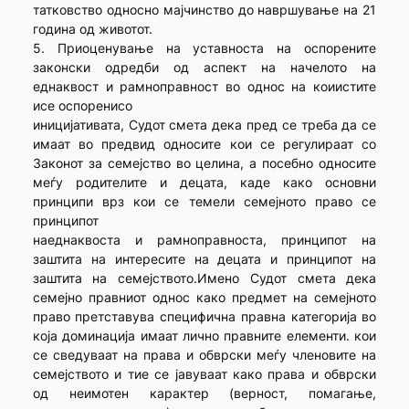
татковство односно мајчинство до навршување на 21
година од животот.
5. Приоценување на уставноста на оспорените
законски одредби од аспект на начелото на
еднаквост и рамноправност во однос на коиистите
исе оспоренисо
иницијативата, Судот смета дека пред се треба да се
имаат во предвид односите кои се регулираат со
Законот за семејство во целина, а посебно односите
меѓу родителите и децата, каде како основни
принципи врз кои се темели семејното право се
принципот
наеднаквоста и рамноправноста, принципот на
заштита на интересите на децата и принципот на
заштита на семејството.Имено Судот смета дека
семејно правниот однос како предмет на семејното
право претставува специфична правна категорија во
која доминација имаат лично правните елементи. кои
се сведуваат на права и обврски меѓу членовите на
семејството и тие се јавуваат како права и обврски
од неимотен карактер (верност, помагање,