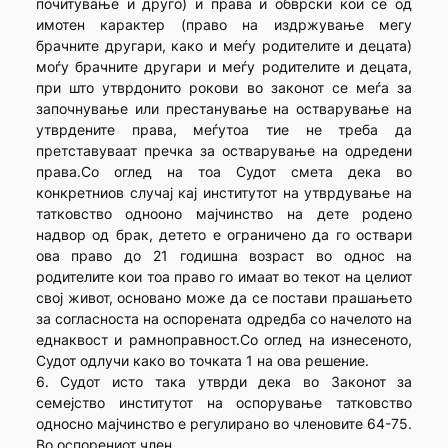
почитување и друго) и права и обврски кои се од
имотен карактер (право на издржување мегу
брачните другари, како и меѓу родителите и децата)
моѓу брачните другари и меѓу родителите и децата,
при што утврдонито рокови во законот се меѓа за
започнување или престанување на остварување на
утврдените права, меѓутоа тие не треба да
претставуваат пречка за остварување на одредени
права.Со оглед на тоа Судот смета дека во
конкретниов случај кај институтот на утврдување на
татковство однооно мајчинство на дете родено
надвор од брак, детето е ограничено да го оствари
ова право до 21 годишна возраст во однос на
родителите кои тоа право го имаат во текот на целиот
свој живот, основано може да се постави прашањето
за согласноста на оспорената одредба со начелото на
еднаквост и рамноправност.Со оглед на изнесеното,
Судот одлучи како во точката 1 на ова решение.
6. Судот исто така утврди дека во Законот за
семејство институтот на оспорување татковство
односно мајчинство е регулирано во членовите 64-75.
Во оспорениот член