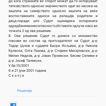
до кога странките во спорот можат да го оспоруваат
татковството односно мајчинството одат во насока на
заштита на семејството односно заштита на веќе
воспоставените односи на релација родители и
деца.поради што Судот оценидека оспорената
одредбанеевонесогласностсоУставоти одлучи како во
точката 2 од ова решение.
8. Ова решение Судот го донесе со мнозинство
гласови во состав од претседателот на Судот д-р
Тодор Џунов и судиите Бахри Исљами, д-р Никола
Крлески, Олга Лазова, д-р Стојмен Михајловски, д-р
Милан Недков, д-р Јован Проевски. Бесим Селими и
д-р Јосиф Талевски.
У.бр.15/2001
6 и 21 јуни 2001 година
С к о п ј е
Решенија