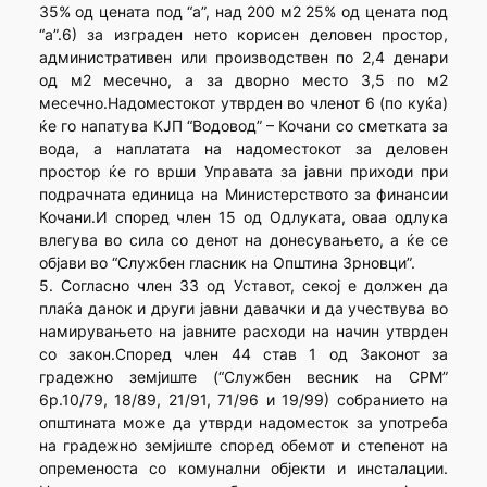
35% од цената под “а”, над 200 м2 25% од цената под
“а”.6) за изграден нето корисен деловен простор,
административен или производствен по 2,4 денари
од м2 месечно, а за дворно место 3,5 по м2
месечно.Надоместокот утврден во членот 6 (по куќа)
ќе го напатува КЈП “Водовод” – Кочани со сметката за
вода, а наплатата на надоместокот за деловен
простор ќе го врши Управата за јавни приходи при
подрачната единица на Министерството за финансии
Кочани.И според член 15 од Одлуката, оваа одлука
влегува во сила со денот на донесувањето, а ќе се
објави во “Службен гласник на Општина Зрновци”.
5. Согласно член 33 од Уставот, секој е должен да
плаќа данок и други јавни давачки и да учествува во
намирувањето на јавните расходи на начин утврден
со закон.Според член 44 став 1 од Законот за
градежно земјиште (“Службен весник на СРМ”
6р.10/79, 18/89, 21/91, 71/96 и 19/99) собранието на
општината може да утврди надоместок за употреба
на градежно земјиште според обемот и степенот на
опременоста со комунални објекти и инсталации.