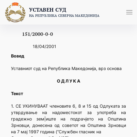
Skip
УСТАВЕН СУД
to
НА РЕПУБЛИКА СЕВЕРНА МАКЕДОНИЈА
content
151/2000-0-0
18/04/2001
Вовед
Уставниот суд на Република Македонија, врз основа
О Д Л У К А
Текст
1. СЕ УКИНУВААТ членовите 6, 8 и 15 од Одлуката за
утврдување на надоместокот за употреба на
градежно зем|иште на подрачјето на Општина
Зрновци, донесена од советот на Општина Зрновци
на 7 мај 1997 година (“Службен гласник на