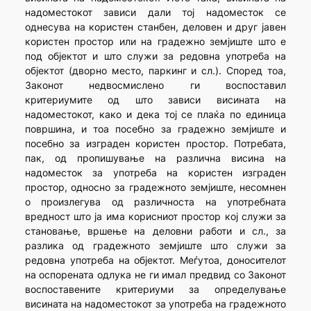
надоместокот зависи дали тој надоместок се
однесува на користен станбен, деловен и друг јавен
користен простор или на градежно земјиште што е
под објектот и што служи за редовна употреба на
објектот (дворно место, паркинг и сл.). Според тоа,
Законот недвосмислено ги воспоставил
критериумите од што зависи висината на
надоместокот, како и дека тој се плаќа по единица
површина, и тоа посебно за градежно земјиште и
посебно за изграден користен простор. Потребата,
пак, од пропишување на различна висина на
надоместок за употреба на користен изграден
простор, односно за градежното земјиште, несомнен
о произлегува од различноста на употребната
вредност што ја има корисниот простор кој служи за
становање, вршење на деловни работи и сл., за
разлика од градежното земјиште што служи за
редовна употреба на објектот. Меѓутоа, доносителот
на оспорената одлука не ги имал предвид со Законот
воспоставените критериуми за определување
висината на надоместокот за употреба на градежното