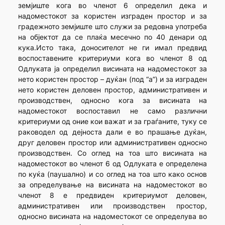
земјиште кога во членот 6 определил дека и
надоместокот за користен изграден простор и за
градежното земјиште што служи за редовна употреба
на објектот да се плаќа месечно по 40 денари од
кука.Исто така, доносителот не ги имал предвид
воспоставените критериуми кога во членот 8 од
Одлуката ја определил висината на надоместокот за
нето користен простор – дуќан (под “а”) и за изграден
нето користен деловен простор, административен и
производствен, односно кога за висината на
надоместокот воспоставил не само различни
критериуми од оние кои важат и за граѓаните, туку се
раководел од дејноста дали е во прашање дуќан,
друг деловен простор или административен односно
производствен. Со оглед на тоа што висината на
надоместокот во членот 6 од Одлуката е определена
по куќа (паушално) и со оглед на тоа што како основ
за определување на висината на надоместокот во
членот 8 е предвиден критериумот деловен,
административен или производствен простор,
односно висината на надоместокот се определува во