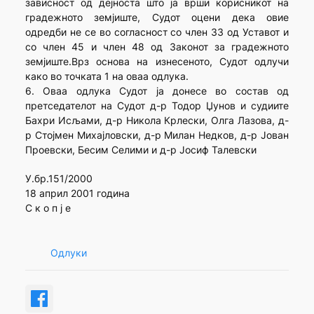
зависност од дејноста што ја врши корисникот на
градежното земјиште, Судот оцени дека овие
одредби не се во согласност со член 33 од Уставот и
со член 45 и член 48 од Законот за градежното
земјиште.Врз основа на изнесеното, Судот одлучи
како во точката 1 на оваа одлука.
6. Оваа одлука Судот ја донесе во состав од
претседателот на Судот д-р Тодор Џунов и судиите
Бахри Исљами, д-р Никола Крлески, Олга Лазова, д-
р Стојмен Михајловски, д-р Милан Недков, д-р Јован
Проевски, Бесим Селими и д-р Јосиф Талевски
У.бр.151/2000
18 април 2001 година
С к о п ј е
Одлуки