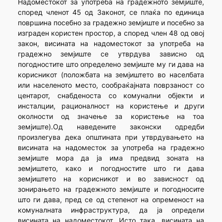
Надоместокот за употреба на градежното земјиште,
според членот 45 од Законот, се плаќа по единица
површина посебно за градежно земјиште и посебно за
изграден користен простор, а според член 48 од овој
закон, висината на надоместокот за употреба на
градежно земјиште се утврдува зависно од
погодностите што определено земјиште му ги дава на
корисникот (положбата на земјиштето во населбата
или населеното место, сообраќајната поврзаност со
центарот, снабденоста со комунални објекти и
инсталции, рационалност на користење и други
околности од значење за користење на тоа
земјиште).Од наведените законски одредби
произлегува дека општината при утврдувањето на
висината на надоместок за употреба на градежно
земјиште мора да ја има предвид зоната на
земјиштето, како и погодностите што ги дава
земјиштето на корисникот и во зависност од
зонирањето на градежното земјиште и погодносите
што ги дава, пред се од степенот на опременост на
комуналната инфраструктура, да ја определи
висината на надоместокот. Исто така, висината на