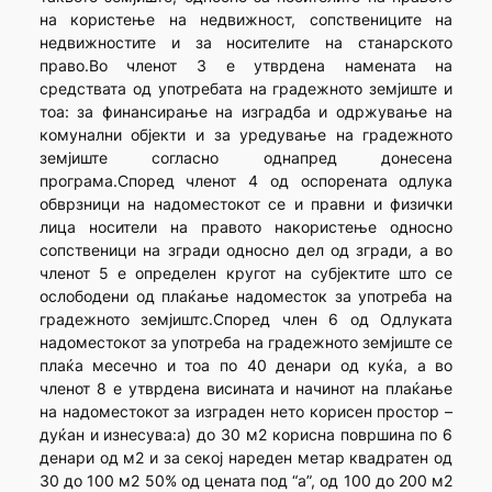
на користење на недвижност, сопствениците на
недвижностите и за носителите на станарското
право.Во членот 3 е утврдена намената на
средствата од употребата на градежното земјиште и
тоа: за финансирање на изградба и одржување на
комунални објекти и за уредување на градежното
земјиште согласно однапред донесена
програма.Според членот 4 од оспорената одлука
обврзници на надоместокот се и правни и физички
лица носители на правото накористење односно
сопственици на згради односно дел од згради, а во
членот 5 е определен кругот на субјектите што се
ослободени од плаќање надоместок за употреба на
градежното земјиштс.Според член 6 од Одлуката
надоместокот за употреба на градежното земјиште се
плаќа месечно и тоа по 40 денари од куќа, а во
членот 8 е утврдена висината и начинот на плаќање
на надоместокот за изграден нето корисен простор –
дуќан и изнесува:а) до 30 м2 корисна површина по 6
денари од м2 и за секој нареден метар квадратен од
30 до 100 м2 50% од цената под “а”, од 100 до 200 м2