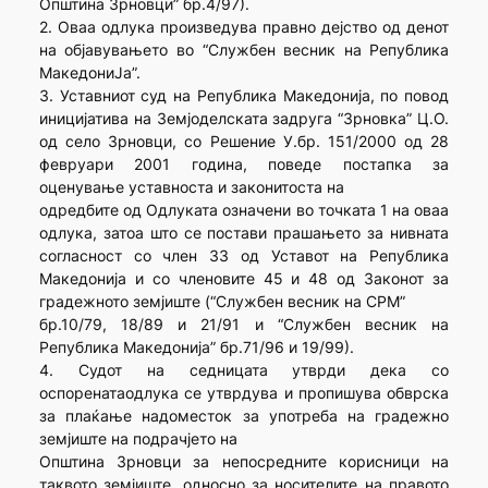
Општина Зрновци” бр.4/97).
2. Оваа одлука произведува правно дејство од денот
на објавувањето во “Службен весник на Република
МакедониЈа”.
3. Уставниот суд на Република Македонија, по повод
иницијатива на Земјоделската задруга “Зрновка” Ц.О.
од село Зрновци, со Решение У.бр. 151/2000 од 28
февруари 2001 година, поведе постапка за
оценување уставноста и законитоста на
одредбите од Одлуката означени во точката 1 на оваа
одлука, затоа што се постави прашањето за нивната
согласност со член 33 од Уставот на Република
Македонија и со членовите 45 и 48 од Законот за
градежното земјиште (“Службен весник на СРМ”
бр.10/79, 18/89 и 21/91 и “Службен весник на
Република Македонија” бр.71/96 и 19/99).
4. Судот на седницата утврди дека со
оспоренатаодлука се утврдува и пропишува обврска
за плаќање надоместок за употреба на градежно
земјиште на подрачјето на
Општина Зрновци за непосредните корисници на
таквото земјиште, односно за носителите на правото