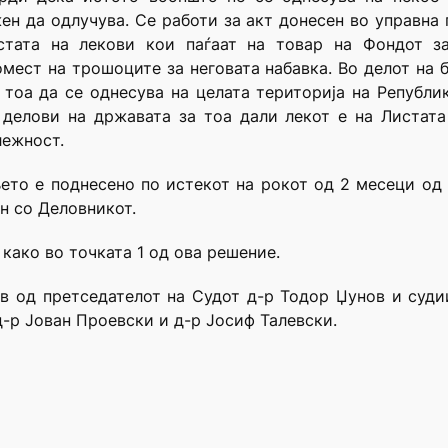
жен да одлучува. Се работи за акт донесен во управна 
тата на лекови кои паѓаат на товар на Фондот з
мест на трошоците за неговата набавка. Во делот на
 тоа да се однесува на целата територија на Републ
делови на државата за тоа дали лекот е на Листата
лежност.
њето е поднесено по истекот на рокот од 2 месеци од
н со Деловникот.
 како во точката 1 од ова решение.
в од претседателот на Судот д-р Тодор Џунов и суди
д-р Јован Проевски и д-р Јосиф Талевски.