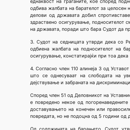
еднаквост на граѓаните, кое според под
одбива жалбата на барателот за целосен 
делови од државата добил спротивставе
здраствено осигурување, подносителот см
на државата, поради што бара Судот да п
3. Судот на седницата утврди дека со Р
одбиена жалбата на подносителот на ба
осигурување, констатирајќи при тоа дека 
4. Согласно член 110 алинеја 3 од Уставо
што се однесуваат на слободата на ув
дејствување и забраната на дискриминациј
Според член 51 од Деловникот на Уставнио
е повредено некое од погоренаведените
доставувањето на конечен или правосиле
повредата, но не подоцна од 5 години од 
Од содржината на барањето, Судот утв