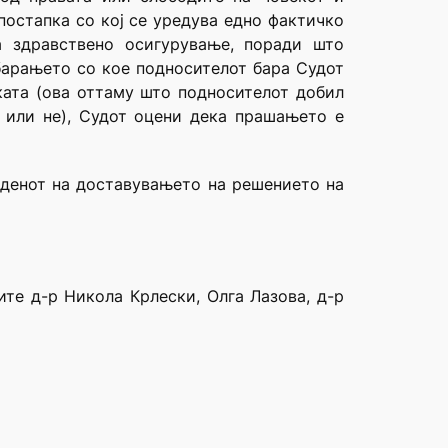
постапка со кој се уредува едно фактичко
а здравствено осигурување, поради што
 барањето со кое подносителот бара Судот
иката (ова оттаму што подносителот добил
 или не), Судот оцени дека прашањето е
 денот на доставувањето на решението на
ите д-р Никола Крлески, Олга Лазова, д-р