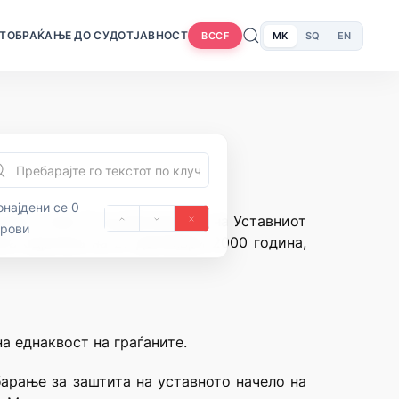
Т
ОБРАЌАЊЕ ДО СУДОТ
ЈАВНОСТ
MK
SQ
EN
BCCF
најдени се 0
нија и член 71 од Деловникот на Уставниот
орови
цата одржана на 27 декември 2000 година,
а еднаквост на граѓаните.
барање за заштита на уставното начело на