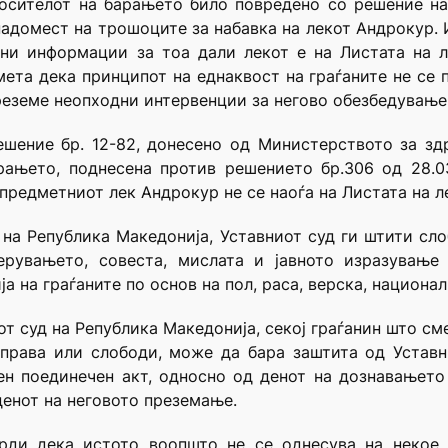
носителот на барањето било повредено со решение н
надомест на трошоците за набавка на лекот Андрокур. И
ни информации за тоа дали лекот е на Листата на л
ета дека принципот на еднаквост на граѓаните не се 
реземе неопходни интервенции за негово обезбедување
ешение бр. 12-82, донесено од Министерството за здр
рањето, поднесена против решението бр.306 од 28.0
предметниот лек Андрокур не се наоѓа на Листата на л
т на Република Македонија, Уставниот суд ги штити сл
ерувањето, совеста, мислата и јавното изразување
а на граѓаните по основ на пол, раса, верска, национал
т суд на Република Македонија, секој граѓанин што см
 права или слободи, може да бара заштита од Уставн
н поединечен акт, односно од денот на дознавањето
денот на неговото преземање.
рди дека истото воопшто не се однесува на некое 