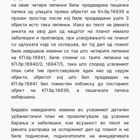
на овие четири лепенки била предвидена пешачка
патека од улицата према објектот на Кп.бр.16939 и
празен простор после кој биле предвидени уште 3
објекти исто така лепенки. Иако во текот на јавната
анкета на овој дел од нацртот на планот немало
забелешки и приговори, при усвојувањето на планот
со одлуката која се оспорува, во тој дел од планот
биле извршени измени со тоа што четирите лепенки
на КП.бр.16941, биле споени со трите лепенки на
КП.бр.16940/2, 16947/5, така што според усвоениот
план сите тие претставувале еден низ од седум
објекти, објектот кој што бил предвиден на
КП.бр.16941 бил поместен поблиску до постојниот
објект на КП.бр.16939, а пешачката патека
избиршана.
Бидејќи наведените измени во усвоениот детален
урбанистички план не произлегувале од усвоени
барања и забелешки, кои всушност во текот на
јавната расправа за оспорениот дел од планот и не
биле поднесени, подносителите на иницијативата