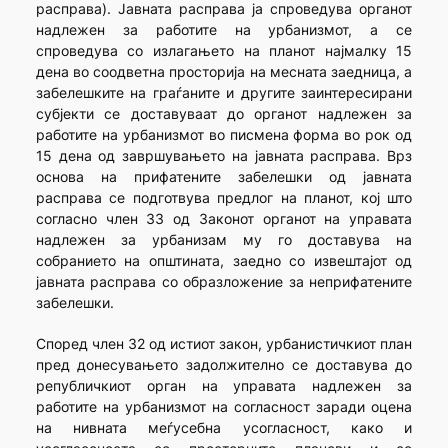
расправа). Јавната расправа ја спроведува органот
надлежен за работите на урбанизмот, а се
спроведува со излагањето на планот најмалку 15
дена во соодветна просторија на месната заедница, а
забелешките на граѓаните и другите заинтересирани
субјекти се доставуваат до органот надлежен за
работите на урбанизмот во писмена форма во рок од
15 дена од завршувањето на јавната расправа. Врз
основа на прифатените забелешки од јавната
расправа се подготвува предлог на планот, кој што
согласно член 33 од Законот органот на управата
надлежен за урбанизам му го доставува на
собранието на општината, заедно со извештајот од
јавната расправа со образложение за неприфатените
забелешки.
Според член 32 од истиот закон, урбанистичкиот план
пред донесувањето задолжително се доставува до
републичкиот орган на управата надлежен за
работите на урбанизмот на согласност заради оцена
на нивната меѓусебна усогласност, како и