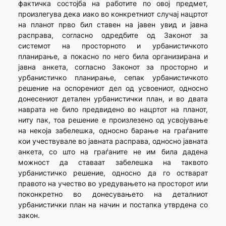
фактичка состојба на работите по овој предмет,
произлегува дека иако во конкретниот случај нацртот
на планот прво бил ставен на јавен увид и јавна
расправа, согласно одредбите од Законот за
системот на просторното и урбанистичкото
планирање, а покасно по него била организирана и
јавна анкета, согласно Законот за просторно и
урбанистичко планирање, сепак урбанистичкото
решение на оспорениот дел од усвоениот, односно
донесениот детален урбанистички план, и во двата
наврата не било предвидено во нацртот на планот,
ниту пак, тоа решение е произлезено од усвојување
на некоја забелешка, односно барање на граѓаните
кои учествувале во јавната расправа, односно јавната
анкета, со што на граѓаните не им била дадена
можност да ставаат забелешка на таквото
урбанистичко решение, односно да го остварат
правото на учество во уредувањето на просторот или
поконкретно во донесувањето на деталниот
урбанистички план на начин и постапка утврдена со
закон.