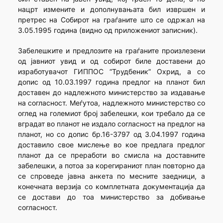
нацрт измените и дополнувањата бил извршен и
претрес на Собирот на граѓаните што се одржал на
3.05.1995 година (видно од приложениот записник).
Забелешките и предлозите на граѓаните произлезени
од јавниот увид и од собирот биле доставени до
изработувачот ГИППОС “Трудбеник” Охрид, а со
допис од 10.03.1997 година предлог на планот бил
доставен до надлежното министерство за издавање
на согласност. Меѓутоа, надлежното министерство со
оглед на големиот број забелешки, кои требало да се
вградат во планот не издало согласност на предлог на
планот, но со допис бр.16-3797 од 3.04.1997 година
доставило свое мислење во кое предлага предлог
планот да се преработи во смисла на доставните
забелешки, а потоа за корегираниот план повторно да
се спроведе јавна анкета по месните заедници, а
конечната верзија со комплетната документација да
се достави до тоа министерство за добивање
согласност.