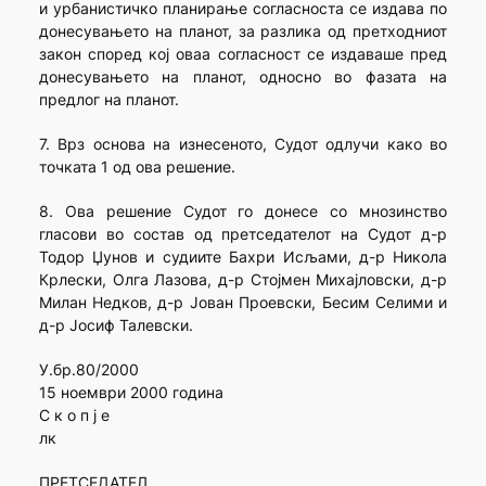
и урбанистичко планирање согласноста се издава по
донесувањето на планот, за разлика од претходниот
закон според кој оваа согласност се издаваше пред
донесувањето на планот, односно во фазата на
предлог на планот.
7. Врз основа на изнесеното, Судот одлучи како во
точката 1 од ова решение.
8. Ова решение Судот го донесе со мнозинство
гласови во состав од претседателот на Судот д-р
Тодор Џунов и судиите Бахри Исљами, д-р Никола
Крлески, Олга Лазова, д-р Стојмен Михајловски, д-р
Милан Недков, д-р Јован Проевски, Бесим Селими и
д-р Јосиф Талевски.
У.бр.80/2000
15 ноември 2000 година
С к о п ј е
лк
ПРЕТСЕДАТЕЛ