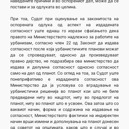
наведените причини и во оспорениот дел, може да се
постави и за одлуката во целина.
При тоа, Судот при оценување на законитоста на
оспорената одлука од аспект на издадената
согласност уште еднаш го изрази сфаќањето дека
правото на Министерството надлежно за работите на
урбанизам, согласно член 22 од Законот да издава
согласност после која урбанистичките планови можат
да се спроведуваат, односно да произведуваат
правно дејство, не подразбира ова министерство да
издава и делумна согласност односно согласност
само на дел од планот. Со оглед на тоа, за Судот уште
понеприфатливо е издадената согласност ова
Министерство да ја условува со вградување на
урбанистички решенија во планот кои што не биле
предвидени ниту во нацртот, ниту во предлогот на
планот, ниту во планот што е усвоен. Ова затоа што со
ваквиот начин, форма и содржина на издавање на
согласност, Министерството фактички на индиректен
начин врши измени и дополнувања на планот донесен
од советот на општината, каков што е случај и во