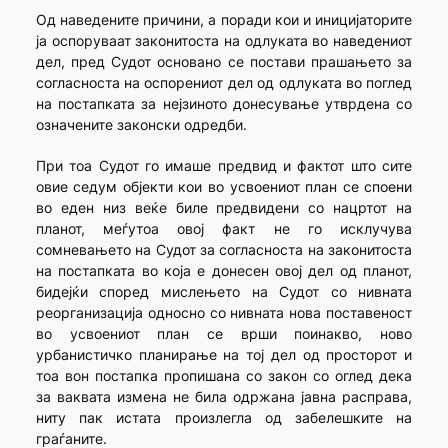
Од наведените причини, а поради кои и иницијаторите
ја оспоруваат законитоста на одлуката во наведениот
дел, пред Судот основано се постави прашањето за
согласноста на оспорениот дел од одлуката во поглед
на постапката за нејзиното донесување утврдена со
означените законски одредби.
При тоа Судот го имаше предвид и фактот што сите
овие седум објекти кои во усвоениот план се споени
во еден низ веќе биле предвидени со нацртот на
планот, меѓутоа овој факт не го исклучува
сомневањето на Судот за согласноста на законитоста
на постапката во која е донесен овој дел од планот,
бидејќи според мислењето на Судот со нивната
реорганизација односно со нивната нова поставеност
во усвоениот план се врши поинакво, ново
урбанистичко планирање на тој дел од просторот и
тоа вон постапка пропишана со закон со оглед дека
за ваквата измена не била одржана јавна расправа,
ниту пак истата произлегла од забелешките на
граѓаните.