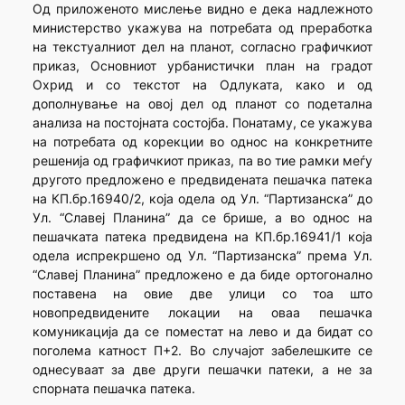
Од приложеното мислење видно е дека надлежното
министерство укажува на потребата од преработка
на текстуалниот дел на планот, согласно графичкиот
приказ, Основниот урбанистички план на градот
Охрид и со текстот на Одлуката, како и од
дополнување на овој дел од планот со подетална
анализа на постојната состојба. Понатаму, се укажува
на потребата од корекции во однос на конкретните
решенија од графичкиот приказ, па во тие рамки меѓу
другото предложено е предвидената пешачка патека
на КП.бр.16940/2, која одела од Ул. “Партизанска” до
Ул. “Славеј Планина” да се брише, а во однос на
пешачката патека предвидена на КП.бр.16941/1 која
одела испрекршено од Ул. “Партизанска” према Ул.
“Славеј Планина” предложено е да биде ортогонално
поставена на овие две улици со тоа што
новопредвидените локации на оваа пешачка
комуникација да се поместат на лево и да бидат со
поголема катност П+2. Во случајот забелешките се
однесуваат за две други пешачки патеки, а не за
спорната пешачка патека.