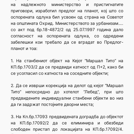
на надлежното министерство и пристигнатите
приговори, изработил предлог на планот, кој што со
оспорената одлука бил усвоен од страна на Советот
на општината Охрид. Министерството за урбанизам….
со акт под бр.18-4872/2 од 25.07.1997 година дало
согласност на оспорената одлука, со одредени
забелешки кои требало да се вградат во Предлог-
планот и тоа:
1. На станбениот објект на Кејот “Маршал Тито” на
КП.бр.1703/2 да се предвиди катност од П+2, како би
се усогласил со катноста на соседните објекти;
2. Да се изврши корекција на делот од кејот “Маршал
Тито” непосредно до хотелот “Лебед”, при што
предвидените индивидуални станбени објекти во низ
да ги задржат постојните дворни места;
3. На Кп.бр.17093 предвидената доградба до објектот
на КП.бр.17092/2 да се елиминира и обезбеди
слободен пристап до локацијата на КП.бр.17092/4.