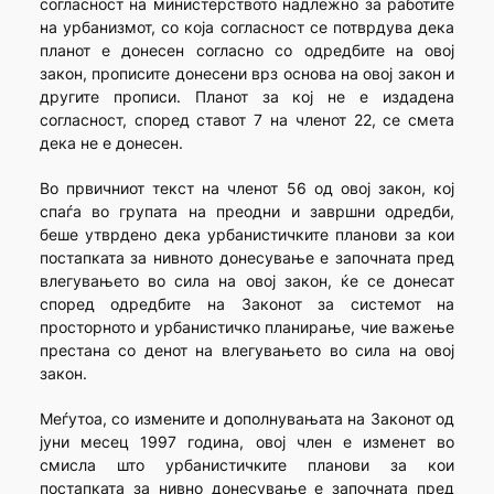
согласност на министерството надлежно за работите
на урбанизмот, со која согласност се потврдува дека
планот е донесен согласно со одредбите на овој
закон, прописите донесени врз основа на овој закон и
другите прописи. Планот за кој не е издадена
согласност, според ставот 7 на членот 22, се смета
дека не е донесен.
Во првичниот текст на членот 56 од овој закон, кој
спаѓа во групата на преодни и завршни одредби,
беше утврдено дека урбанистичките планови за кои
постапката за нивното донесување е започната пред
влегувањето во сила на овој закон, ќе се донесат
според одредбите на Законот за системот на
просторното и урбанистичко планирање, чие важење
престана со денот на влегувањето во сила на овој
закон.
Меѓутоа, со измените и дополнувањата на Законот од
јуни месец 1997 година, овој член е изменет во
смисла што урбанистичките планови за кои
постапката за нивно донесување е започната пред