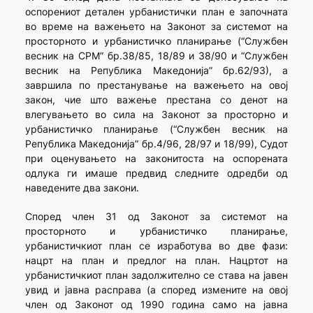
оспорениот детален урбанистички план е започната
во време на важењето на Законот за системот на
просторното и урбанистичко планирање (“Службен
весник на СРМ” бр.38/85, 18/89 и 38/90 и “Службен
весник на Република Македонија” бр.62/93), а
завршила по престанување на важењето на овој
закон, чие што важење престана со денот на
влегувањето во сила на Законот за просторно и
урбанистичко планирање (“Службен весник на
Република Македонија” бр.4/96, 28/97 и 18/99), Судот
при оценувањето на законитоста на оспорената
одлука ги имаше предвид следните одредби од
наведените два закони.
Според член 31 од Законот за системот на
просторното и урбанистичко планирање,
урбанистичкиот план се изработува во две фази:
нацрт на план и предлог на план. Нацртот на
урбанистичкиот план задолжително се става на јавен
увид и јавна расправа (а според измените на овој
член од Законот од 1990 година само на јавна