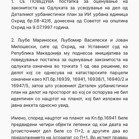
1. СЕ ПОВЕДУВА постапка за оценување на
законитоста на Одлуката за усвојување на дел од
Деталниот урбанистички план за ИИ урбана единица
Охрид бр.08-42/6, донесена од Советот на општина
Охрид на 9.07.1997 година.
2. Љубе Мариноски, Љубомир Василески и Јован
Милошески, сите од Охрид, на Уставниот суд на
Република Македонија му поднесоа иницијатива за
поведување постапка за оценување законитоста на
одлуката означена во точката 1 од ова решение, во
делот кој се однесува на катастарските парцели
означени како КП.бр.16939, 16941, 16938/1, 16940/2 и
16947/5, затоа што усвоениот Детален урбанистички
план на делот на просторот во кој се оспорува не бил
идентичен со нацртот на планот, кој бил изложен на
јавна анкета односно увид.
Имено, според нацртот на планот на Кп.бр.16941 биле
предвидени четири објекти лепенки од кои двата на
југоисточниот дел биле со П+2, а другите два во
предолжението на југозапат со П+1. Во истиот правец