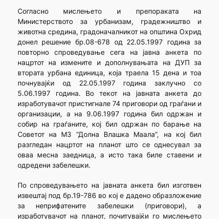
Согласно мислењето и препораката на
Министерството за урбанизам, градежништво и
животна средина, градоначалникот на општина Охрид
донел решение бр.08-678 од 22.05.1997 година за
повторно спроведување сега на јавна анкета по
нацртот на измените и дополнувањата на ДУП за
втората урбана единица, која траела 15 дена и тоа
почнувајќи од 22.05.1997 година заклучно со
5.06.1997 година. Во текот на јавната анкета до
изработувачот пристигнале 74 приговори од граѓани и
организации, а на 9.06.1997 година бил одржан и
собир на граѓаните, кој бил одржан по барање на
Советот на МЗ “Долна Влашка Маала”, на кој бил
разгледан нацртот на планот што се однесувал за
оваа месна заедница, а исто така биле ставени и
одредени забелешки.
По спроведувањето на јавната анкета бил изготвен
извештај под бр.19-786 во кој е дадено образложение
за неприфатените забелешки (приговори), а
изработувачот на планот, почитувајќи го мислењето