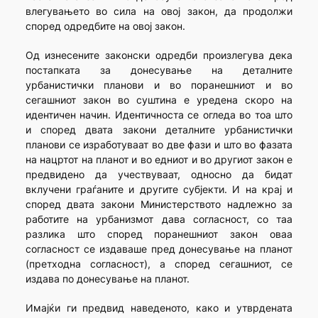
влегувањето во сила на овој закон, да продолжи
според одредбите на овој закон.
Од изнесените законски одредби произлегува дека
постапката за донесување на деталните
урбанистички планови и во поранешниот и во
сегашниот закон во суштина е уредена скоро на
идентичен начин. Идентичноста се огледа во тоа што
и според двата закони деталните урбанистички
планови се изработуваат во две фази и што во фазата
на нацртот на планот и во едниот и во другиот закон е
предвидено да учествуваат, односно да бидат
вклучени граѓаните и другите субјекти. И на крај и
според двата закони Министерството надлежно за
работите на урбанизмот дава согласност, со таа
разлика што според поранешниот закон оваа
согласност се издаваше пред донесување на планот
(претходна согласност), а според сегашниот, се
издава по донесување на планот.
Имајќи ги предвид наведеното, како и утврдената