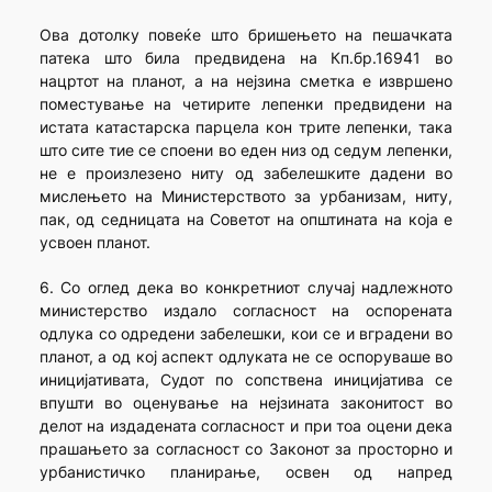
Ова дотолку повеќе што бришењето на пешачката
патека што била предвидена на Кп.бр.16941 во
нацртот на планот, а на нејзина сметка е извршено
поместување на четирите лепенки предвидени на
истата катастарска парцела кон трите лепенки, така
што сите тие се споени во еден низ од седум лепенки,
не е произлезено ниту од забелешките дадени во
мислењето на Министерството за урбанизам, ниту,
пак, од седницата на Советот на општината на која е
усвоен планот.
6. Со оглед дека во конкретниот случај надлежното
министерство издало согласност на оспорената
одлука со одредени забелешки, кои се и вградени во
планот, а од кој аспект одлуката не се оспоруваше во
иницијативата, Судот по сопствена иницијатива се
впушти во оценување на нејзината законитост во
делот на издадената согласност и при тоа оцени дека
прашањето за согласност со Законот за просторно и
урбанистичко планирање, освен од напред