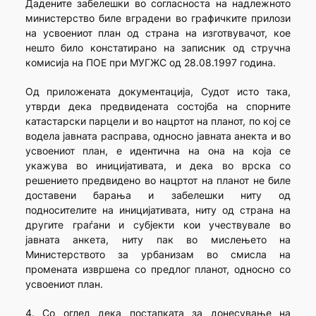
Дадените забелешки во согласноста на надлежното
министерство биле вградени во графичките прилози
на усвоениот план од страна на изготвувачот, кое
нешто било констатирано на записник од стручна
комисија на ПОЕ при МУГЖС од 28.08.1997 година.
Од приложената документација, Судот исто така,
утврди дека предвидената состојба на спорните
катастарски парцели и во нацртот на планот, по кој се
водела јавната расправа, односно јавната анекта и во
усвоениот план, е идентична на она на која се
укажува во иницијативата, и дека во врска со
решението предвидено во нацртот на планот не биле
доставени барања и забелешки ниту од
подносителите на иницијативата, ниту од страна на
другите граѓани и субјекти кои учествувале во
јавната анкета, ниту пак во мислењето на
Министерството за урбанизам во смисла на
промената извршена со предлог планот, односно со
усвоениот план.
4. Со оглед дека постапката за донесување на