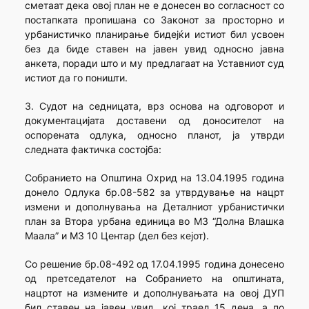
сметаат дека овој план не е донесен во согласност со
постапката пропишана со Законот за просторно и
урбанистичко планирање бидејќи истиот бил усвоен
без да биде ставен на јавен увид односно јавна
анкета, поради што и му предлагаат на Уставниот суд
истиот да го поништи.
3. Судот на седницата, врз основа на одговорот и
документацијата доставени од доносителот на
оспорената одлука, односно планот, ја утврди
следната фактичка состојба:
Собранието на Општина Охрид на 13.04.1995 година
донело Одлука бр.08-582 за утврдување на нацрт
измени и дополнувања на Деталниот урбанистички
план за Втора урбана единица во МЗ “Долна Влашка
Маала” и МЗ 10 Центар (дел без кејот).
Со решение бр.08-492 од 17.04.1995 година донесено
од претседателот на Собранието на општината,
нацртот на измените и дополнувањата на овој ДУП
бил ставен на јавен увид, кој траел 15 дена, а по