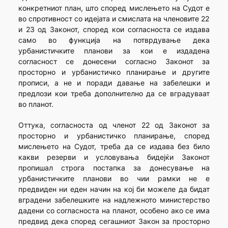
конкретниот план, што според мислењето на Судот е
во спротивност со идејата и смислата на членовите 22
и 23 од Законот, според кои согласноста се издава
само во функција на потврдување дека
урбанистичките планови за кои е издадена
согласност се донесени согласно Законот за
просторно и урбанистичко планирање и другите
прописи, а не и поради давање на забелешки и
предлози кои треба дополнително да се вградуваат
во планот.
Оттука, согласноста од членот 22 од Законот за
просторно и урбанистичко планирање, според
мислењето на Судот, треба да се издава без било
какви резерви и условувања бидејќи Законот
пропишал строга постапка за донесување на
урбанистичките планови во чии рамки не е
предвиден ни еден начин на кој би можеле да бидат
вградени забелешките на надлежното министерство
дадени со согласноста на планот, особено ако се има
предвид дека според сегашниот Закон за просторно