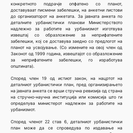
конкретното подрачје опфатено со планот,
доставуваат писмени забелешки, на анкетни листови
до организаторот на анкетата. За јавната анкета по
деталните урбанистички планови Министерството
надлежно за работите на урбанизмот изготвува
извештај со образложение за неприфатените
забелешки, кој се доставува заедно со предлогот на
планот на усвојување. (Со измените на овој член од
Законот од 1999 година, извештајот со образложение
за неприфатените забелешки, го изработува
општината).
Според член 19 од истиот закон, на нацртот на
деталниот урбанистички план, пред организирањето
на јавната анкета се врши стручна ревизија од страна
на стручно-научна институција или комисија што ги
определува министерот надлежен за работите на
урбанизмот.
Според членот 22 став 6, деталниот урбанистички
план може да се спроведува по издавање на