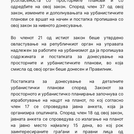
усогласеноста со просторните планови и со
одредбите на овој закон. Според член 37 од овој
закон, измените и дополнувањата на урбанистичките
планови се вршат на начин и постапка пропишана со
овој закон за нивното донесување.
Во членот 21 од истиот закон беше утврдено
овластување на републичкиот орган на управата
надлежен за работите на урбанизмот да ја пропишува
содржината и постапката за донесување на
просторните и урбанистичките планови, во која
смисла од овој орган беше донесен и Правилник.
Постапката за донесување на деталните
урбанистички планови според Законот за
просторното и урбанистичко планирање започнува со
изработување на нацрт на планот, по кој согласно
член 17 се спроведува јавна анкета, која ја
организира општината. Според член 18 од овој закон,
јавната анкета се спроведува со излагање на планот
на јавно место најмалку 15 дена, во кој рок
заинтересираните граѓани и правни лица од