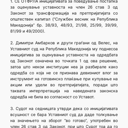
1. СЕ ОТФРЛА иницијативата за поведување постапка
за оценување уставноста на член 26 став 3 од
Законот за трансформација на претпријатијата со
општествен капитал (“Службен весник на Република
Македонија” бр. 38/93, 48/93, 21/98, 25/99, 39/99,
81/99 и 49/2000).
2. Димитри Амбарков и други граѓани од Велес, на
Уставниот суд на Република Македонија му поднесоа
иницијатива за оценување уставноста на одредбата
од Законот означена во точката 1 од ова решение,
затоа што некои институции неа ја разбирале како
одредба со која не се признава девизниот влог за
инструмент на готовинско плаќање при купување на
акции или удели во претпријатијата, поради што
таквата интерпретација на наведената законска
одредба не била во согласност со Уставот.
3. Судот на седницата утврди дека со иницијативата
всушност се бара Уставниот суд да даде толкување
на значењето на зборот “во готово”, употребен во
член 26 став 3 од Законот, при што Судот тоа да го