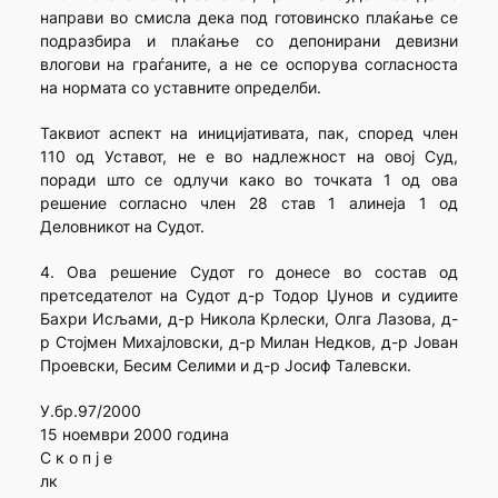
направи во смисла дека под готовинско плаќање се
подразбира и плаќање со депонирани девизни
влогови на граѓаните, а не се оспорува согласноста
на нормата со уставните определби.
Таквиот аспект на иницијативата, пак, според член
110 од Уставот, не е во надлежност на овој Суд,
поради што се одлучи како во точката 1 од ова
решение согласно член 28 став 1 алинеја 1 од
Деловникот на Судот.
4. Ова решение Судот го донесе во состав од
претседателот на Судот д-р Тодор Џунов и судиите
Бахри Исљами, д-р Никола Крлески, Олга Лазова, д-
р Стојмен Михајловски, д-р Милан Недков, д-р Јован
Проевски, Бесим Селими и д-р Јосиф Талевски.
У.бр.97/2000
15 ноември 2000 година
С к о п ј е
лк