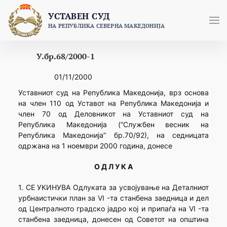
Skip
УСТАВЕН СУД
to
НА РЕПУБЛИКА СЕВЕРНА МАКЕДОНИЈА
content
У.бр.68/2000-1
01/11/2000
Уставниот суд на Република Македонија, врз основа
на член 110 од Уставот на Република Македонија и
член 70 од Деловникот на Уставниот суд на
Република Македонија (“Службен весник на
Република Македонија” бр.70/92), на седницата
одржана на 1 ноември 2000 година, донесе
О Д Л У К А
1. СЕ УКИНУВА Одлуката за усвојување на Деталниот
урбнаистички план за VI -та станбена заедница и дел
од Централното градско јадро кој и припаѓа на VI -та
станбена заедница, донесен од Советот на општина