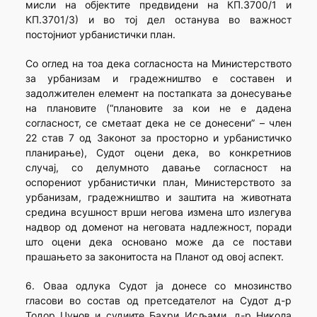
мисли на објектите предвидени на КП.3700/1 и
КП.3701/3) и во тој дел останува во важност
постојниот урбанистички план.
Со оглед на тоа дека согласноста на Министерството
за урбанизам и градежништво е составен и
задолжителен елемент на постапката за донесување
на плановите (“плановите за кои не е дадена
согласност, се сметаат дека не се донесени” – член
22 став 7 од Законот за просторно и урбанистичко
планирање), Судот оцени дека, во конкретниов
случај, со делумното давање согласност на
оспорениот урбанистички план, Министерството за
урбанизам, градежништво и заштита на животната
средина всушност врши негова измена што излегува
надвор од доменот на неговата надлежност, поради
што оцени дека основано може да се постави
прашањето за законитоста на Планот од овој аспект.
6. Оваа одлука Судот ја донесе со мнозинство
гласови во состав од претседателот на Судот д-р
Тодор Џунов и судиите Бахри Исљами, д-р Никола