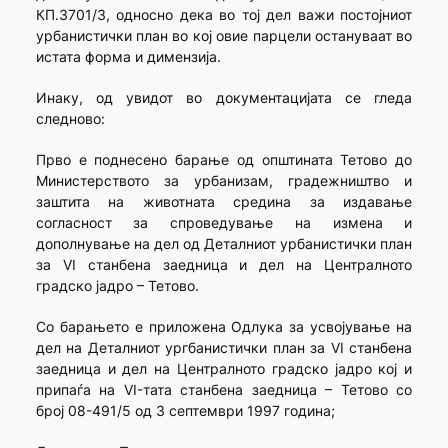
КП.3701/3, односно дека во тој дел важи постојниот
урбанистички план во кој овие парцели остануваат во
истата форма и димензија.
Инаку, од увидот во документацијата се гледа
следново:
Прво е поднесено барање од општината Тетово до
Министерството за урбанизам, градежништво и
заштита на животната средина за издавање
согласност за спроведување на измена и
дополнување на дел од Деталниот урбанистички план
за VI станбена заедница и дел на Централното
градско јадро – Тетово.
Со барањето е приложена Одлука за усвојување на
дел на Деталниот ургбанистички план за VI станбена
заедница и дел на Централното градско јадро кој и
припаѓа на VI-тата станбена заедница – Тетово со
број 08-491/5 од 3 септември 1997 година;