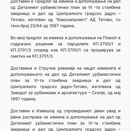
Доставен е Предлог за измена и дополнување на дел
од Деталниот урбанистички план за VI -та станбена
заедница и дел од Централното градско јадро –
Тетово, изготвен од “Комунапроект” АД Тетово, со
техн.број 23/94 од 1997 година;
Во овој предлог за измена и дополнување на Планот е
содржано решение за парцелите КП.3700/1 и
КП.3701/3 според кое КП.3700/1 се проширува за
сметка на КП.3701/3.
Доставена е Стручна ревизија на нацрт измената и
дополнувањето на дел од Деталниот урбанистички
план за VI-та станбена заедница и дел од
Централното градско јадро-Тетово, изготвена од
Заводот за урбанизам и архитектура – Скопје, од мај
1997 година;
Доставен е Извештај од спроведениот јавен увид и
јавна расправа за измена и дополнување на дел од
Деталниот урбанистички план за VI-та станбена
заедница и дел од Централното градско јадро –