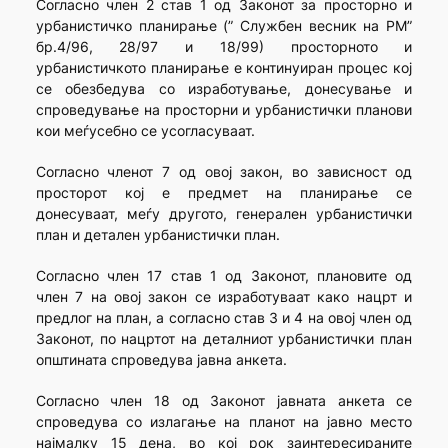
Согласно член 2 став 1 од Законот за просторно и
урбанистичко планирање (” Службен весник на РМ”
бр.4/96, 28/97 и 18/99) просторното и
урбанистичкото планирање е континуиран процес кој
се обезбедува со изработување, донесување и
спроведување на просторни и урбанистички планови
кои меѓусебно се усогласуваат.
Согласно членот 7 од овој закон, во зависност од
просторот кој е предмет на планирање се
донесуваат, меѓу другото, генерален урбанистички
план и детален урбанистички план.
Согласно член 17 став 1 од Законот, плановите од
член 7 на овој закон се изработуваат како нацрт и
предлог на план, а согласно став 3 и 4 на овој член од
Законот, по нацртот на деталниот урбанистички план
општината спроведува јавна анкета.
Согласно член 18 од Законот јавната анкета се
спроведува со излагање на планот на јавно место
најмалку 15 дена, во кој рок заинтересираните