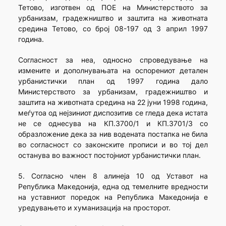
Тетово, изготвен од ПОЕ на Министерството за
урбанизам, градежништво и заштита на животната
средина Тетово, со број 08-197 од 3 април 1997
година.
Согласност за неа, односно спроведување на
измените и дополнувањата на оспорениот детален
урбанистички план од 1997 година дало
Министерството за урбанизам, градежништво и
заштита на животната средина на 22 јуни 1998 година,
меѓутоа од нејзиниот диспозитив се гледа дека истата
не се однесува на КП.3700/1 и КП.3701/3 со
образложение дека за нив водената постапка не била
во согласност со законските прописи и во тој дел
останува во важност постојниот урбанистички план.
5. Согласно член 8 алинеја 10 од Уставот на
Република Македонија, една од темелните вредности
на уставниот поредок на Република Македонија е
уредувањето и хуманизација на просторот.