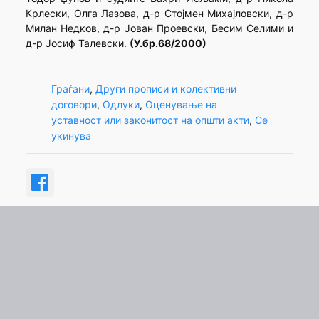
Крлески, Олга Лазова, д-р Стојмен Михајловски, д-р
Милан Недков, д-р Јован Проевски, Бесим Селими и
д-р Јосиф Талевски.
(У.бр.68/2000)
Граѓани
, 
Други прописи и колективни
договори
, 
Одлуки
, 
Оценување на
уставност или законитост на општи акти
, 
Се
укинува