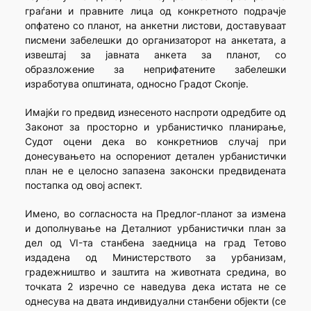
граѓани и правните лица од конкретното подрачје
опфатено со планот, на анкетни листови, доставуваат
писмени забелешки до организаторот на анкетата, а
извештај за јавната анкета за планот, со
образложение за неприфатените забелешки
изработува општината, односно Градот Скопје.
Имајќи го предвид изнесеното наспроти одредбите од
Законот за просторно и урбанистичко планирање,
Судот оцени дека во конкретниов случај при
донесувањето на оспорениот детален урбанистички
план не е целосно запазена законски предвидената
постапка од овој аспект.
Имено, во согласноста на Предлог-планот за измена
и дополнување на Деталниот урбанистички план за
дел од VI-та станбена заедница на град Тетово
издадена од Министерството за урбанизам,
градежништво и заштита на животната средина, во
точката 2 изречно се наведува дека истата не се
однесува на двата индивидуални станбени објекти (се