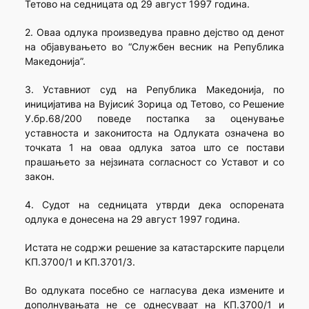
Тетово на седницата од 29 август 1997 година.
2. Оваа одлука произведува правно дејство од денот
на објавувањето во “Службен весник на Република
Македонија”.
3. Уставниот суд на Република Македонија, по
иницијатива на Вујисиќ Зорица од Тетово, со Решение
У.бр.68/200 поведе постапка за оценување
уставноста и законитоста на Одлуката означена во
точката 1 на оваа одлука затоа што се постави
прашањето за нејзината согласност со Уставот и со
закон.
4. Судот на седницата утврди дека оспорената
одлука е донесена на 29 август 1997 година.
Истата не содржи решение за катастарските парцели
КП.3700/1 и КП.3701/3.
Во одлуката посебно се нагласува дека измените и
дополнувањата не се однесуваат на КП.3700/1 и